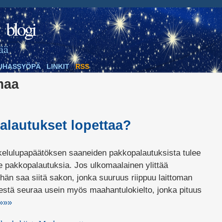
blogi
ää
UHASSYÖPÄ
LINKIT
RSS
maa
alautukset lopettaa?
skelulupapäätöksen saaneiden pakkopalautuksista tulee
e pakkopalautuksia. Jos ulkomaalainen ylittää
hän saa siitä sakon, jonka suuruus riippuu laittoman
sestä seuraa usein myös maahantulokielto, jonka pituus
»»»