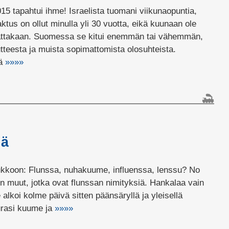
15 tapahtui ihme! Israelista tuomani viikunaopuntia,
tus on ollut minulla yli 30 vuotta, eikä kuunaan ole
attakaan. Suomessa se kitui enemmän tai vähemmän,
teesta ja muista sopimattomista olosuhteista.
ä
»»»»
lä
oukkoon: Flunssa, nuhakuume, influenssa, lenssu? No
uin muut, jotka ovat flunssan nimityksiä. Hankalaa vain
lkoi kolme päivä sitten päänsäryllä ja yleisellä
urasi kuume ja
»»»»