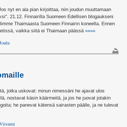
os nyt en ala pian kirjoittaa, niin joudun muuttamaan
i". 21.12. Finnairilla Suomeen Edellisen blogaukseni
 Tulimme Thaimaasta Suomeen Finnairin koneella. Ennen
netissä, vaikka siitä ei Thaimaan päässä
»»»»
Joulu
lissa
n
nen
omaille
tä, jotka uskovat: minun nimessäni he ajavat ulos
illä, nostavat käsin käärmeitä, ja jos he juovat jotakin
ngoita; he panevat kätensä sairasten päälle, ja ne tulevat
Viisumi