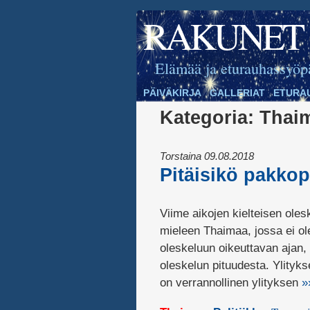
RAKUNET
Elämää ja eturauhassyöp
PÄIVÄKIRJA
GALLERIAT
ETURA
Kategoria:
Thai
Torstaina 09.08.2018
Pitäisikö pakkop
Viime aikojen kielteisen ole
mieleen Thaimaa, jossa ei ol
oleskeluun oikeuttavan ajan, 
oleskelun pituudesta. Ylityk
on verrannollinen ylityksen
»