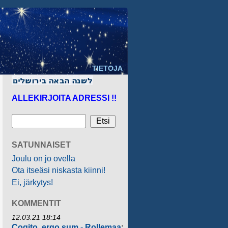
TIETOJA
ALLEKIRJOITA ADRESSI !!
SATUNNAISET
Joulu on jo ovella
Ota itseäsi niskasta kiinni!
Ei, järkytys!
KOMMENTIT
12.03.21 18:14
Cogito, ergo sum - Rollemaa
: