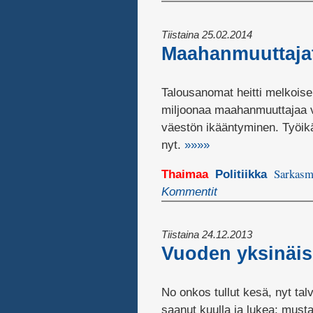
Tiistaina 25.02.2014
Maahanmuuttajat
Talousanomat heitti melkois
miljoonaa maahanmuuttajaa v
väestön ikääntyminen. Työik
nyt.
»»»»
Sarkasm
Thaimaa
Politiikka
Kommentit
Tiistaina 24.12.2013
Vuoden yksinäis
No onkos tullut kesä, nyt tal
saanut kuulla ja lukea; must