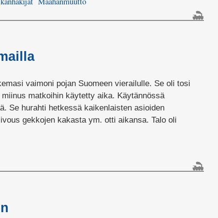
kanhakijat
Maahanmuutto
lissa
kö
alautukset
aa?
ailla
asi vaimoni pojan Suomeen vierailulle. Se oli tosi
miinus matkoihin käytetty aika. Käytännössä
vää. Se hurahti hetkessä kaikenlaisten asioiden
siivous gekkojen kakasta ym. otti aikansa. Talo oli
lissa
dys
ailla
en