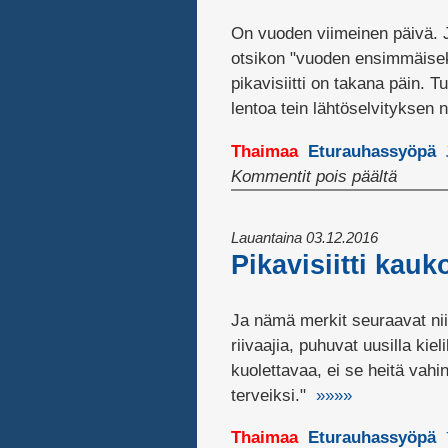
On vuoden viimeinen päivä. J
otsikon "vuoden ensimmäiseks
pikavisiitti on takana päin.
lentoa tein lähtöselvityksen 
Thaimaa
Eturauhassyöpä
artikke
Kommentit pois päältä
Vuode
viimei
Lauantaina 03.12.2016
Pikavisiitti kauk
Ja nämä merkit seuraavat nii
riivaajia, puhuvat uusilla kiel
kuolettavaa, ei se heitä vahi
terveiksi."
»»»»
Thaimaa
Eturauhassyöpä