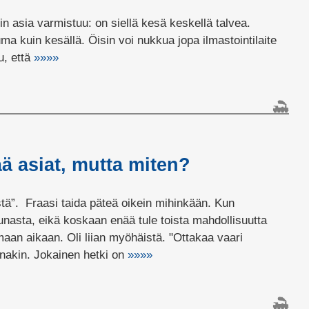
in asia varmistuu: on siellä kesä keskellä talvea.
uma kuin kesällä. Öisin voi nukkua jopa ilmastointilaite
u, että
»»»»
ä asiat, mutta miten?
stä”. Fraasi taida päteä oikein mihinkään. Kun
unasta, eikä koskaan enää tule toista mahdollisuutta
an aikaan. Oli liian myöhäistä. "Ottakaa vaari
nakin. Jokainen hetki on
»»»»