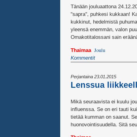
Tänään jouluaattona 24.12.20
"sapra", puhkesi kukkaan! Kak
kukkinut, hedelmistä puhum
yleensä enemmän, valon puut
Omakotitalossani sain erään
Joulu
Thaimaa
Kommentit
Perjantaina 23.01.2015
Lenssua liikkeel
Mikä seuraavista ei kuulu j
influenssa. Se on eri tauti k
tietää kumman on saanut. Se a
huonovointisuudella. Sitä se