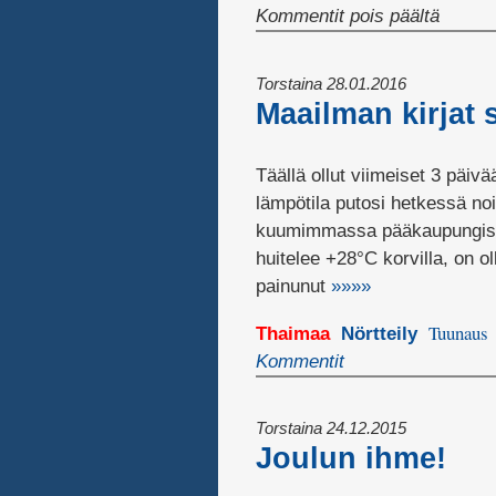
artikke
Kommentit pois päältä
Pikavisi
kaukom
Torstaina 28.01.2016
Maailman kirjat 
Täällä ollut viimeiset 3 päiv
lämpötila putosi hetkessä noi
kuumimmassa pääkaupungissa
huitelee +28°C korvilla, on o
painunut
»»»»
Tuunaus
Thaimaa
Nörtteily
Kommentit
Torstaina 24.12.2015
Joulun ihme!