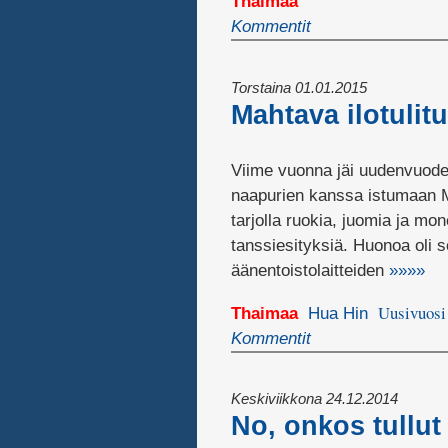
Thaimaa
Kommentit
Torstaina 01.01.2015
Mahtava ilotulit
Viime vuonna jäi uudenvuode
naapurien kanssa istumaan Ma
tarjolla ruokia, juomia ja mo
tanssiesityksiä. Huonoa oli s
äänentoistolaitteiden
»»»»
Uusivuosi
Thaimaa
Hua Hin
Kommentit
Keskiviikkona 24.12.2014
No, onkos tullut