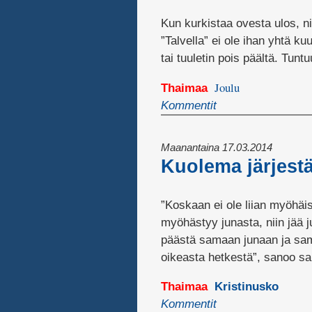
Kun kurkistaa ovesta ulos, ni
”Talvella” ei ole ihan yhtä ku
tai tuuletin pois päältä. Tuntu
Joulu
Thaimaa
Kommentit
Maanantaina 17.03.2014
Kuolema järjestä
”Koskaan ei ole liian myöhäi
myöhästyy junasta, niin jää j
päästä samaan junaan ja sama
oikeasta hetkestä”, sanoo sa
Thaimaa
Kristinusko
Kommentit