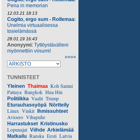
Pena in memorian
12.03.21 18:13
Cogito, ergo sum - Rollemaa
:
Unelmia virtuaalisessa
tosielämässä
28.01.19 16:43
Anonyymi
:
Tyttöystävälleni
myönnettiin viisumi!
»»»»
TUNNISTEET
Koh Samui
Yleinen
Thaimaa
Pattaya
Bangkok
Hua Hin
Vaalit
Trump
Politiikka
Eturauhassyöpä
Nörtteily
Linux
Vinkit
Ihmissuhteet
Avioero
Vihapuhe
Harrastukset
Kristinusko
Lopunajat
Viihde
Arkielämää
Ranska
Eesti
Latvia
Matkailu