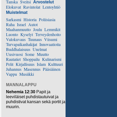
Tanska
Sveitsi
Arvostelut
Elokuvat
Ravintolat
Lentoyhtiö
Muistelmat
Sarkasmi
Historia
Poliisiasia
Raha
Israel
Autot
Maahanmuutto
Joulu
Lemmikit
Luonto
Kyselyt
Terveydenhoito
Valokuvaus
Tuunaus
Viisumi
Turvapaikanhakijat
Innovaatioita
Buddhalaisuus
Unelmat
Uusivuosi
Some
Muutto
Rautatiet
Shoppailu
Kulinarismi
Pelit
Kirjallisuus
Islam
Kulttuuri
Juhannus
Masennus
Pääsiäinen
Vappu
Musiikki
MANNALAPPU
Nehemia 12:30
Papit ja
leeviläiset puhdistautuivat ja
puhdistivat kansan sekä portit ja
muurin.