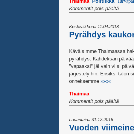
Turvapai
Thaimaa
Politiikka
artikke
Kommentit pois päältä
Pitäisi
pakkop
Keskiviikkona 11.04.2018
lopett
Pyrähdys kaukom
Käväisimme Thaimaassa hakem
pyrähdys: Kahdeksan päivää 
"vapaaksi" jäi vain viisi päi
järjestelyihin. Ensiksi talon 
onneksemme
»»»»
Thaimaa
artikke
Kommentit pois päältä
Pyräh
kaukom
Lauantaina 31.12.2016
Vuoden viimein