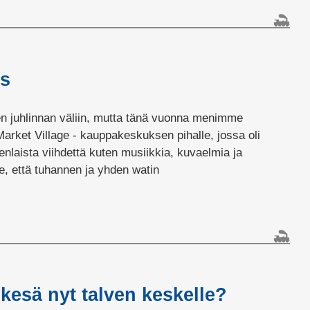
us
n juhlinnan väliin, mutta tänä vuonna menimme
rket Village - kauppakeskuksen pihalle, jossa oli
nenlaista viihdettä kuten musiikkia, kuvaelmia ja
e, että tuhannen ja yhden watin
 kesä nyt talven keskelle?