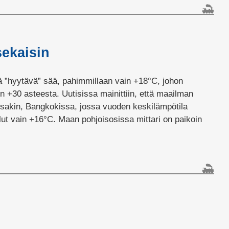
lissa
itti
aille
sekaisin
ää ”hyytävä” sää, pahimmillaan vain +18°C, johon
n +30 asteesta. Uutisissa mainittiin, että maailman
kin, Bangkokissa, jossa vuoden keskilämpötila
llut vain +16°C. Maan pohjoisosissa mittari on paikoin