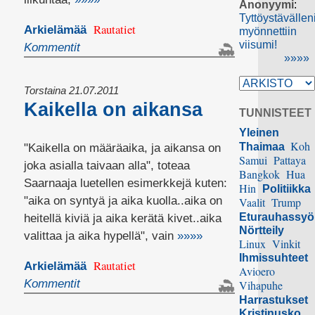
Anonyymi
:
Tyttöystävällen
Rautatiet
Arkielämää
myönnettiin
viisumi!
Kommentit
»»»»
Torstaina 21.07.2011
Kaikella on aikansa
TUNNISTEET
Yleinen
Koh
Thaimaa
"Kaikella on määräaika, ja aikansa on
Samui
Pattaya
joka asialla taivaan alla", toteaa
Bangkok
Hua
Saarnaaja luetellen esimerkkejä kuten:
Hin
Politiikka
"aika on syntyä ja aika kuolla..aika on
Vaalit
Trump
Eturauhassy
heitellä kiviä ja aika kerätä kivet..aika
Nörtteily
valittaa ja aika hypellä", vain
»»»»
Linux
Vinkit
Ihmissuhteet
Rautatiet
Arkielämää
Avioero
Kommentit
Vihapuhe
Harrastukset
Kristinusko