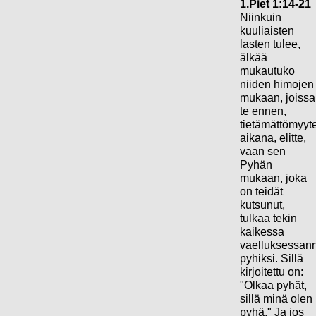
1.Piet 1:14-21
Niinkuin
kuuliaisten
lasten tulee,
älkää
mukautuko
niiden himojen
mukaan, joissa
te ennen,
tietämättömyyt
aikana, elitte,
vaan sen
Pyhän
mukaan, joka
on teidät
kutsunut,
tulkaa tekin
kaikessa
vaelluksessan
pyhiksi. Sillä
kirjoitettu on:
"Olkaa pyhät,
sillä minä olen
pyhä." Ja jos