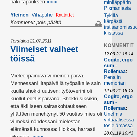
näki tapauksen
»»»»
miniläppärin
Pixmaniasta
Rautatiet
Yleinen
Vihapuhe
Tykillä
kärpästä
artikkelissa
Kommentit pois päältä
irstisanomissuo
Rasistinen
kiistassa
vitsi?
Torstaina 21.07.2011
KOMMENTIT
Viimeiset vaiheet
12.03.21 18:14
töissä
Cogito, ergo
sum -
Rollemaa
:
Mieleenpainuva viimeinen päivä.
Pena in
Mennessäni iltapäivällä työpaikalle sain
memorian
kuulla shokki uutisen: työtoverini oli
12.03.21 18:13
Cogito, ergo
kuollut edellispäivänä! Shokki siksikin,
sum -
että äkilliseen sairaskohtaukseen
Rollemaa
:
yllättäen menehtynyt 50 vuotias mies oli
Unelmia
virtuaalisessa
viimeksi nähdessäni mielestäni
tosielämässä
elämänsä kunnossa: Hoikka, harrasti
28.01.19 16:43
liikuntaa,
»»»»