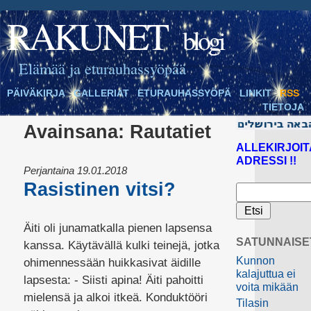
RAKUNET
blogi
Elämää ja eturauhassyöpää
PÄIVÄKIRJA
GALLERIAT
ETURAUHASSYÖPÄ
LINKIT
RSS
TIETOJA
Avainsana:
Rautatiet
ALLEKIRJOIT
ADRESSI !!
Perjantaina 19.01.2018
Rasistinen vitsi?
Äiti oli junamatkalla pienen lapsensa
SATUNNAISE
kanssa. Käytävällä kulki teinejä, jotka
Kunnon
ohimennessään huikkasivat äidille
kalajuttua ei
lapsesta: - Siisti apina! Äiti pahoitti
voita mikään
mielensä ja alkoi itkeä. Konduktööri
Tilasin