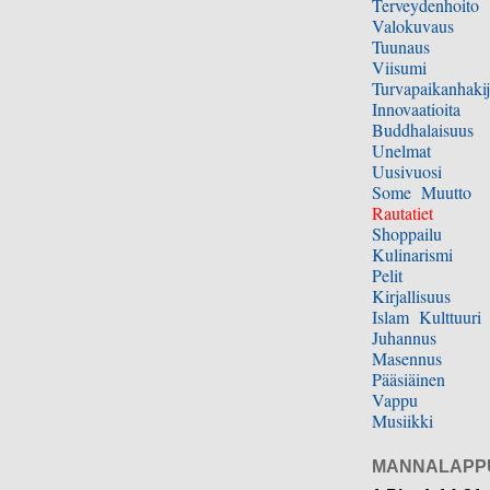
Terveydenhoito
Valokuvaus
Tuunaus
Viisumi
Turvapaikanhakij
Innovaatioita
Buddhalaisuus
Unelmat
Uusivuosi
Some
Muutto
Rautatiet
Shoppailu
Kulinarismi
Pelit
Kirjallisuus
Islam
Kulttuuri
Juhannus
Masennus
Pääsiäinen
Vappu
Musiikki
MANNALAPP