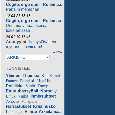
Cogito, ergo sum - Rollemaa
:
Pena in memorian
12.03.21 18:13
Cogito, ergo sum - Rollemaa
:
Unelmia virtuaalisessa
tosielämässä
28.01.19 16:43
Anonyymi
:
Tyttöystävälleni
myönnettiin viisumi!
»»»»
TUNNISTEET
Koh Samui
Yleinen
Thaimaa
Pattaya
Bangkok
Hua Hin
Vaalit
Trump
Politiikka
Eturauhassyöpä
Nörtteily
Linux
Vinkit
Ihmissuhteet
Avioero
Vihapuhe
Harrastukset
Kristinusko
Lopunajat
Viihde
Arkielämää