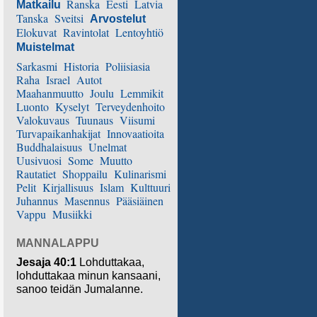
Ranska
Eesti
Latvia
Matkailu
Tanska
Sveitsi
Arvostelut
Elokuvat
Ravintolat
Lentoyhtiö
Muistelmat
Sarkasmi
Historia
Poliisiasia
Raha
Israel
Autot
Maahanmuutto
Joulu
Lemmikit
Luonto
Kyselyt
Terveydenhoito
Valokuvaus
Tuunaus
Viisumi
Turvapaikanhakijat
Innovaatioita
Buddhalaisuus
Unelmat
Uusivuosi
Some
Muutto
Rautatiet
Shoppailu
Kulinarismi
Pelit
Kirjallisuus
Islam
Kulttuuri
Juhannus
Masennus
Pääsiäinen
Vappu
Musiikki
MANNALAPPU
Jesaja 40:1
Lohduttakaa,
lohduttakaa minun kansaani,
sanoo teidän Jumalanne.