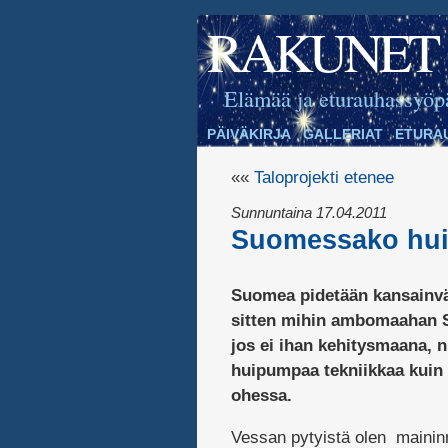
RAKUNET
Elämää ja eturauhassyöp
PÄIVÄKIRJA
GALLERIAT
ETURA
««
Taloprojekti etenee
Sunnuntaina 17.04.2011
Suomessako hui
Suomea pidetään kansainväl
sitten mihin ambomaahan S
jos ei ihan kehitysmaana, n
huipumpaa tekniikkaa kuin 
ohessa.
Vessan pytyistä olen maininn