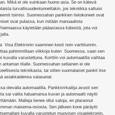
jan. Mikä ei ole suinkaan huono asia. Se on kätevä
nlaista turvallisuudentunnettakin, jos tekniikka sattuisi
steemit toimisi. Suomessahan pankkien tietokoneet ovat
ihmiset ovat pulassa, kun mitään manuaalista
 Thaimaassa käytetään pääasiassa käteistä, jota voi
jalla.
ja Visa Elektronin saaminen kesti noin varttitunnin.
dottaa pahimmillaan viikkoja kuten Suomessa, vaan sen
i kuvalla varustettuna. Korttiin voi automaatilla vaihtaa
antaman tilalle. Suomessahan sellainen ei ole
eellisesta tekniikasta, tai sitten suomalaiset pankit itse
ää asiakkaidensa salasanat.
sa olevalla automaatilla. Pankkivirkailija avusti sen
ta sai valita haluamansa kuvan ja automaatti näytti
yttämään. Malleja lienee ollut satoja, en plarannut
isimman maisema-osiosta. Sen jälkeen kone päräytti
semallani kuvalla varustetun muovisen visaelekronin,