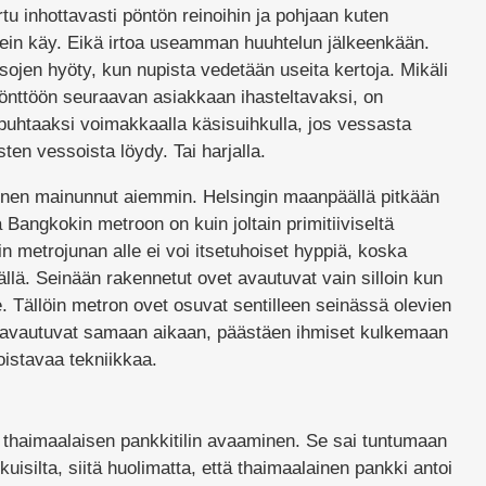
rtu inhottavasti pöntön reinoihin ja pohjaan kuten
in käy. Eikä irtoa useamman huuhtelun jälkeenkään.
sojen hyöty, kun nupista vedetään useita kertoja. Mikäli
pönttöön seuraavan asiakkaan ihasteltavaksi, on
uhtaaksi voimakkaalla käsisuihkulla, jos vessasta
sten vessoista löydy. Tai harjalla.
nen mainunnut aiemmin. Helsingin maanpäällä pitkään
Bangkokin metroon on kuin joltain primitiiviseltä
in metrojunan alle ei voi itsetuhoiset hyppiä, koska
nällä. Seinään rakennetut ovet avautuvat vain silloin kun
 Tällöin metron ovet osuvat sentilleen seinässä olevien
 avautuvat samaan aikaan, päästäen ihmiset kulkemaan
Loistavaa tekniikkaa.
 thaimaalaisen pankkitilin avaaminen. Se sai tuntumaan
uisilta, siitä huolimatta, että thaimaalainen pankki antoi