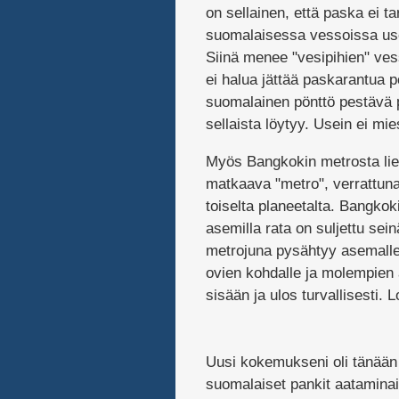
on sellainen, että paska ei ta
suomalaisessa vessoissa use
Siinä menee "vesipihien" ves
ei halua jättää paskarantua 
suomalainen pönttö pestävä p
sellaista löytyy. Usein ei mie
Myös Bangkokin metrosta lie
matkaava "metro", verrattuna 
toiselta planeetalta. Bangkok
asemilla rata on suljettu sei
metrojuna pysähtyy asemalle.
ovien kohdalle ja molempien
sisään ja ulos turvallisesti. 
Uusi kokemukseni oli tänään
suomalaiset pankit aataminaik