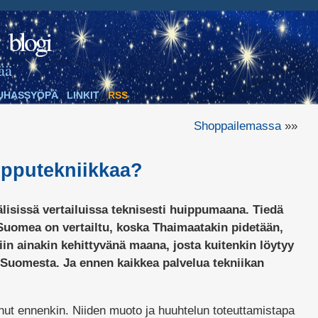
blogi
ää
UHASSYÖPÄ
LINKIT
RSS
Shoppailemassa
»»
pputekniikkaa?
isissä vertailuissa teknisesti huippumaana. Tiedä
uomea on vertailtu, koska Thaimaatakin pidetään,
iin ainakin kehittyvänä maana, josta kuitenkin löytyy
Suomesta. Ja ennen kaikkea palvelua tekniikan
ut ennenkin. Niiden muoto ja huuhtelun toteuttamistapa