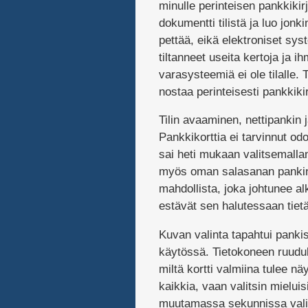
minulle perinteisen pankkikir
dokumentti tilistä ja luo jonki
pettää, eikä elektroniset sy
tiltanneet useita kertoja ja 
varasysteemiä ei ole tilalle.
nostaa perinteisesti pankkikir
Tilin avaaminen, nettipankin 
Pankkikorttia ei tarvinnut o
sai heti mukaan valitsemallan
myös oman salasanan pankin 
mahdollista, joka johtunee alk
estävät sen halutessaan tiet
Kuvan valinta tapahtui pankis
käytössä. Tietokoneen ruudul
miltä kortti valmiina tulee nä
kaikkia, vaan valitsin mielu
muutamassa sekunnissa valit