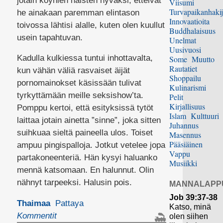
jotain köyhien naisten hyväksi, etteivät
Viisumi
Turvapaikanhakij
he ainakaan paremman elintason
Innovaatioita
toivossa lähtisi alalle, kuten olen kuullut
Buddhalaisuus
usein tapahtuvan.
Unelmat
Uusivuosi
Kadulla kulkiessa tuntui inhottavalta,
Some
Muutto
Rautatiet
kun vähän väliä rasvaiset äijät
Shoppailu
pornomainokset käsissään tulivat
Kulinarismi
tyrkyttämään meille seksishow’ta.
Pelit
Kirjallisuus
Pomppu kertoi, että esityksissä tytöt
Islam
Kulttuuri
laittaa jotain ainetta ”sinne”, joka sitten
Juhannus
suihkuaa sieltä paineella ulos. Toiset
Masennus
Pääsiäinen
ampuu pingispalloja. Jotkut vetelee jopa
Vappu
partakoneenteriä. Hän kysyi haluanko
Musiikki
mennä katsomaan. En halunnut. Olin
nähnyt tarpeeksi. Halusin pois.
MANNALAPP
Job 39:37-38
Thaimaa
Pattaya
Katso, minä
Kommentit
olen siihen