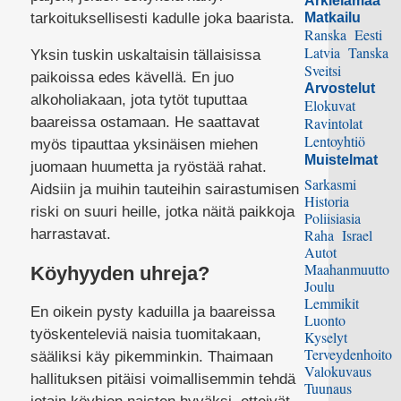
Arkielämää
tarkoituksellisesti kadulle joka baarista.
Matkailu
Ranska
Eesti
Latvia
Tanska
Yksin tuskin uskaltaisin tällaisissa
Sveitsi
paikoissa edes kävellä. En juo
Arvostelut
alkoholiakaan, jota tytöt tuputtaa
Elokuvat
baareissa ostamaan. He saattavat
Ravintolat
Lentoyhtiö
myös tipauttaa yksinäisen miehen
Muistelmat
juomaan huumetta ja ryöstää rahat.
Sarkasmi
Aidsiin ja muihin tauteihin sairastumisen
Historia
riski on suuri heille, jotka näitä paikkoja
Poliisiasia
harrastavat.
Raha
Israel
Autot
Maahanmuutto
Köyhyyden uhreja?
Joulu
Lemmikit
En oikein pysty kaduilla ja baareissa
Luonto
työskenteleviä naisia tuomitakaan,
Kyselyt
Terveydenhoito
sääliksi käy pikemminkin. Thaimaan
Valokuvaus
hallituksen pitäisi voimallisemmin tehdä
Tuunaus