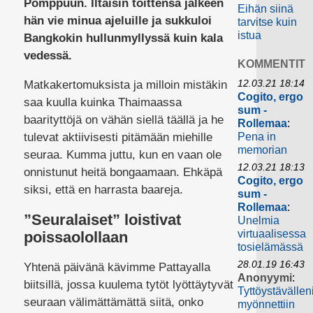
Pomppuun. Iltaisin töittensä jälkeen
Eihän siinä
hän vie minua ajeluille ja sukkuloi
tarvitse kuin
istua
Bangkokin hullunmyllyssä kuin kala
vedessä.
KOMMENTIT
12.03.21 18:14
Matkakertomuksista ja milloin mistäkin
Cogito, ergo
saa kuulla kuinka Thaimaassa
sum -
baarityttöjä on vähän siellä täällä ja he
Rollemaa
:
tulevat aktiivisesti pitämään miehille
Pena in
memorian
seuraa. Kumma juttu, kun en vaan ole
12.03.21 18:13
onnistunut heitä bongaamaan. Ehkäpä
Cogito, ergo
siksi, että en harrasta baareja.
sum -
Rollemaa
:
”Seuralaiset” loistivat
Unelmia
virtuaalisessa
poissaolollaan
tosielämässä
28.01.19 16:43
Yhtenä päivänä kävimme Pattayalla
Anonyymi
:
biitsillä, jossa kuulema tytöt lyöttäytyvät
Tyttöystävällen
seuraan välimättämättä siitä, onko
myönnettiin