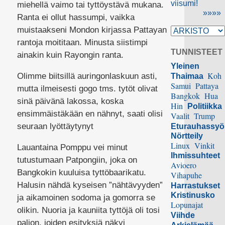
viisumi!
miehellä vaimo tai tyttöystävä mukana.
»»»»
Ranta ei ollut hassumpi, vaikka
muistaakseni Mondon kirjassa Pattayan
rantoja moititaan. Minusta siistimpi
TUNNISTEET
ainakin kuin Rayongin ranta.
Yleinen
Koh
Olimme biitsillä auringonlaskuun asti,
Thaimaa
Samui
Pattaya
mutta ilmeisesti gogo tms. tytöt olivat
Bangkok
Hua
sinä päivänä lakossa, koska
Hin
Politiikka
ensimmäistäkään en nähnyt, saati olisi
Vaalit
Trump
seuraan lyöttäytynyt
Eturauhassy
Nörtteily
Linux
Vinkit
Lauantaina Pomppu vei minut
Ihmissuhteet
tutustumaan Patpongiin, joka on
Avioero
Bangkokin kuuluisa tyttöbaarikatu.
Vihapuhe
Halusin nähdä kyseisen ”nähtävyyden”
Harrastukset
Kristinusko
ja aikamoinen sodoma ja gomorra se
Lopunajat
olikin. Nuoria ja kauniita tyttöjä oli tosi
Viihde
paljon, joiden esityksiä näkyi