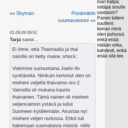
liian halpa;
mitäpä sinulle
vastaisin?
««
Skytrain
Pistämätön
Panen käteni
suuntavaistoni
»»
suulleni;
kerran minä
01.09.09 09:51
olen puhunut,
Tarja
sanoi...
enkä enää
mitään virka,
Ei ihme, että Thaimaalla ja thai
kahdesti, enkä
enää sitä tee.
naisille on tietty maine.:shock:
Vietimme sunnuntaina Joelin 8v
synttäreitä. Niinkuin kertonut olen on
mieheni veljellä thaivaimo nro 2.
Vaimolla oli mukana kaunis
thainainen. Tämä nainen oli mieheni
veljenvaimon ystävä ja tullut
Suomeen kyläilemään. Asustaa nyt
mieheni veljen nurkissa. Ehkä tuli
hakemaan suomalaista miestä- niille