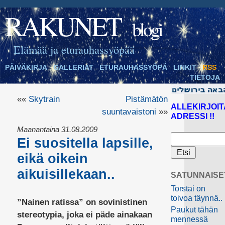
RAKUNET
blogi
Elämää ja eturauhassyöpää
PÄIVÄKIRJA
GALLERIAT
ETURAUHASSYÖPÄ
LINKIT
RSS
TIETOJA
««
Skytrain
Pistämätön
ALLEKIRJOIT
suuntavaistoni
»»
ADRESSI !!
Maanantaina 31.08.2009
Ei suositella lapsille,
eikä oikein
aikuisillekaan..
SATUNNAISE
Torstai on
toivoa täynnä..
”Nainen ratissa” on sovinistinen
Paukut tähän
stereotypia, joka ei päde ainakaan
mennessä