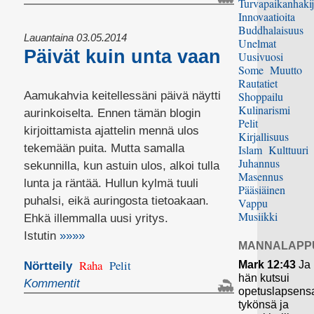
Turvapaikanhakij
Innovaatioita
Buddhalaisuus
Lauantaina 03.05.2014
Unelmat
Päivät kuin unta vaan
Uusivuosi
Some
Muutto
Rautatiet
Aamukahvia keitellessäni päivä näytti
Shoppailu
Kulinarismi
aurinkoiselta. Ennen tämän blogin
Pelit
kirjoittamista ajattelin mennä ulos
Kirjallisuus
tekemään puita. Mutta samalla
Islam
Kulttuuri
Juhannus
sekunnilla, kun astuin ulos, alkoi tulla
Masennus
lunta ja räntää. Hullun kylmä tuuli
Pääsiäinen
puhalsi, eikä auringosta tietoakaan.
Vappu
Musiikki
Ehkä illemmalla uusi yritys.
Istutin
»»»»
MANNALAPP
Raha
Pelit
Mark 12:43
Ja
Nörtteily
hän kutsui
Kommentit
opetuslapsens
tykönsä ja