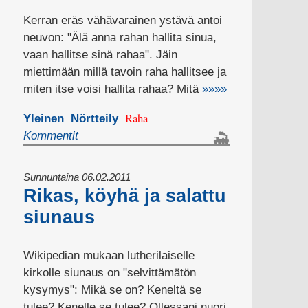
Kerran eräs vähävarainen ystävä antoi
neuvon: "Älä anna rahan hallita sinua,
vaan hallitse sinä rahaa". Jäin
miettimään millä tavoin raha hallitsee ja
miten itse voisi hallita rahaa? Mitä
»»»»
Raha
Yleinen
Nörtteily
Kommentit
Sunnuntaina 06.02.2011
Rikas, köyhä ja salattu
siunaus
Wikipedian mukaan lutherilaiselle
kirkolle siunaus on "selvittämätön
kysymys": Mikä se on? Keneltä se
tulee? Kenelle se tulee? Ollessani nuori