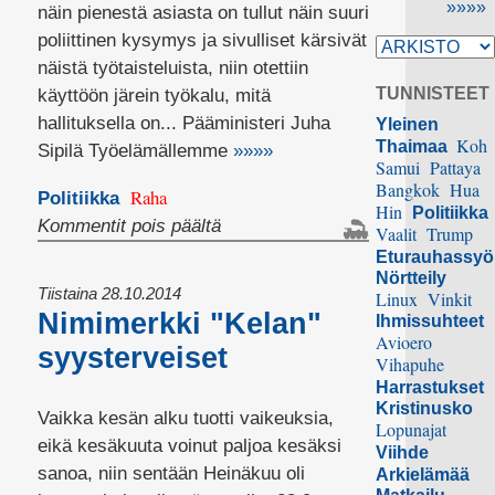
»»»»
näin pienestä asiasta on tullut näin suuri
poliittinen kysymys ja sivulliset kärsivät
näistä työtaisteluista, niin otettiin
TUNNISTEET
käyttöön järein työkalu, mitä
hallituksella on... Pääministeri Juha
Yleinen
Koh
Thaimaa
Sipilä Työelämällemme
»»»»
Samui
Pattaya
Bangkok
Hua
Raha
Politiikka
Hin
Politiikka
artikkelissa
Kommentit pois päältä
Vaalit
Trump
Tykillä
Eturauhassy
Nörtteily
kärpästä
Tiistaina 28.10.2014
Linux
Vinkit
irstisanomissuoja-
Nimimerkki "Kelan"
Ihmissuhteet
kiistassa
Avioero
syysterveiset
Vihapuhe
Harrastukset
Kristinusko
Vaikka kesän alku tuotti vaikeuksia,
Lopunajat
eikä kesäkuuta voinut paljoa kesäksi
Viihde
sanoa, niin sentään Heinäkuu oli
Arkielämää