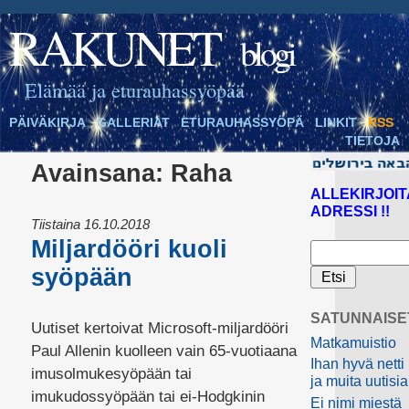
RAKUNET
blogi
Elämää ja eturauhassyöpää
PÄIVÄKIRJA
GALLERIAT
ETURAUHASSYÖPÄ
LINKIT
RSS
TIETOJA
Avainsana:
Raha
ALLEKIRJOIT
ADRESSI !!
Tiistaina 16.10.2018
Miljardööri kuoli
syöpään
SATUNNAISE
Uutiset kertoivat Microsoft-miljardööri
Matkamuistio
Paul Allenin kuolleen vain 65-vuotiaana
Ihan hyvä netti
imusolmukesyöpään tai
ja muita uutisia
imukudossyöpään tai ei-Hodgkinin
Ei nimi miestä