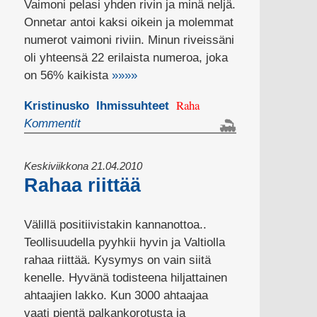
Vaimoni pelasi yhden rivin ja minä neljä.
Onnetar antoi kaksi oikein ja molemmat
numerot vaimoni riviin. Minun riveissäni
oli yhteensä 22 erilaista numeroa, joka
on 56% kaikista
»»»»
Raha
Kristinusko
Ihmissuhteet
Kommentit
Keskiviikkona 21.04.2010
Rahaa riittää
Välillä positiivistakin kannanottoa..
Teollisuudella pyyhkii hyvin ja Valtiolla
rahaa riittää. Kysymys on vain siitä
kenelle. Hyvänä todisteena hiljattainen
ahtaajien lakko. Kun 3000 ahtaajaa
vaati pientä palkankorotusta ja