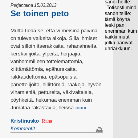
sanoi heille:
Perjantaina 15.03.2013
"Totisesti minä
Se toinen peto
sanon teille:
tämä köyhä
leski pani
Mutta tiedä se, että viimeisinä päivinä
enemmän kuin
kaikki muut,
on tuleva vaikeita aikoja. Sillä ihmiset
jotka panivat
ovat silloin itserakkaita, rahanahneita,
uhriarkkuun.
kerskailijoita, ylpeitä, herjaajia,
vanhemmilleen tottelemattomia,
kiittämättömiä, epähurskaita,
rakkaudettomia, epäsopuisia,
panettelijoita, hillittömiä, raakoja, hyvän
vihamiehiä, pettureita, väkivaltaisia,
pöyhkeitä, hekumaa enemmän kuin
Jumalaa rakastavia; heissä
»»»»
Raha
Kristinusko
Kommentit