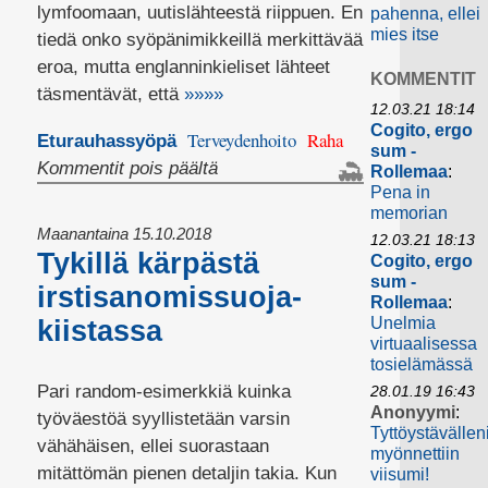
lymfoomaan, uutislähteestä riippuen. En
pahenna, ellei
mies itse
tiedä onko syöpänimikkeillä merkittävää
eroa, mutta englanninkieliset lähteet
KOMMENTIT
täsmentävät, että
»»»»
12.03.21 18:14
Cogito, ergo
Terveydenhoito
Raha
Eturauhassyöpä
sum -
artikkelissa
Kommentit pois päältä
Rollemaa
:
Pena in
Miljardööri
memorian
kuoli
Maanantaina 15.10.2018
12.03.21 18:13
syöpään
Tykillä kärpästä
Cogito, ergo
sum -
irstisanomissuoja-
Rollemaa
:
Unelmia
kiistassa
virtuaalisessa
tosielämässä
Pari random-esimerkkiä kuinka
28.01.19 16:43
Anonyymi
:
työväestöä syyllistetään varsin
Tyttöystävällen
vähähäisen, ellei suorastaan
myönnettiin
mitättömän pienen detaljin takia. Kun
viisumi!