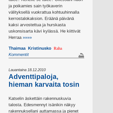
ja poikamies sain työkaverin
välityksellä vuokrattua kohtuuhinnalla
kerrostalokaksion. Eräänä päivänä
kaksi arvostettua ja hurskasta
uskonsisarta kävi kylässä. He kiittivät
Herraa
»»»»
Raha
Thaimaa
Kristinusko
Kommentit
Lauantaina 18.12.2010
Adventtipaloja,
hieman karvaita tosin
Katselin äskettäin rakennuskuvia
talosta. Edesmennyt isänikin näkyy
rakennuksellani auttamassa ja pienet