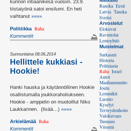
Matkailu
kunnon intiaanikesä vuosiin. 23.9.
Ranska
Eesti
tiistaiyönä satoi ensilumi. En heti
Latvia
Tanska
vaihtanut
»»»»
Sveitsi
Arvostelut
Raha
Elokuvat
Politiikka
Ravintolat
Kommentit
Lentoyhtiö
Muistelmat
Sunnuntaina 08.06.2014
Sarkasmi
Historia
Hellittele kukkiasi -
Poliisiasia
Hookie!
Raha
Israel
Autot
Maahanmuutto
Hanki hauska ja käytännöllinen Hookie
Joulu
Lemmikit
osallistumalla joukkorahoitukseen.
Luonto
Hookie - amppelin on muotoillut Niko
Kyselyt
Laukkarinen. (lisää…)
»»»»
Terveydenhoito
Valokuvaus
Raha
Tuunaus
Arkielämää
Viisumi
Kommentit