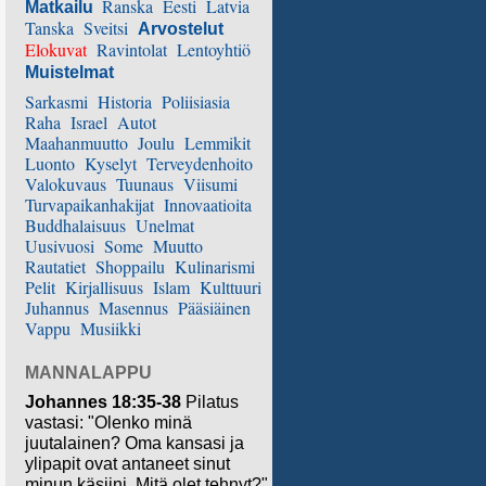
Ranska
Eesti
Latvia
Matkailu
Tanska
Sveitsi
Arvostelut
Elokuvat
Ravintolat
Lentoyhtiö
Muistelmat
Sarkasmi
Historia
Poliisiasia
Raha
Israel
Autot
Maahanmuutto
Joulu
Lemmikit
Luonto
Kyselyt
Terveydenhoito
Valokuvaus
Tuunaus
Viisumi
Turvapaikanhakijat
Innovaatioita
Buddhalaisuus
Unelmat
Uusivuosi
Some
Muutto
Rautatiet
Shoppailu
Kulinarismi
Pelit
Kirjallisuus
Islam
Kulttuuri
Juhannus
Masennus
Pääsiäinen
Vappu
Musiikki
MANNALAPPU
Johannes 18:35-38
Pilatus
vastasi: "Olenko minä
juutalainen? Oma kansasi ja
ylipapit ovat antaneet sinut
minun käsiini. Mitä olet tehnyt?"