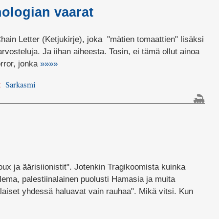
nologian vaarat
ain Letter (Ketjukirje), joka "mätien tomaattien" lisäksi
vosteluja. Ja iihan aiheesta. Tosin, ei tämä ollut ainoa
ror, jonka
»»»»
Sarkasmi
t
ux ja äärisiionistit". Jotenkin Tragikoomista kuinka
elema, palestiinalainen puolusti Hamasia ja muita
nalaiset yhdessä haluavat vain rauhaa". Mikä vitsi. Kun