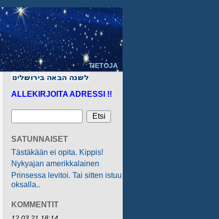
TIETOJA
ALLEKIRJOITA ADRESSI !!
SATUNNAISET
Tästäkään ei opita. Kippis!
Nykyajan amerikkalainen
Prinsessa levitoi. Tai sitten istuu
oksalla..
KOMMENTIT
12.03.21 18:14