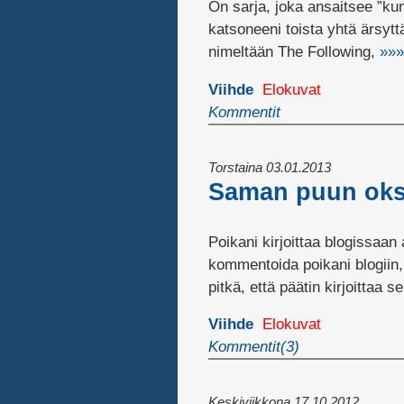
On sarja, joka ansaitsee ”ku
katsoneeni toista yhtä ärsytt
nimeltään The Following,
»»»
Viihde
Elokuvat
Kommentit
Torstaina 03.01.2013
Saman puun oks
Poikani kirjoittaa blogissaan 
kommentoida poikani blogiin, 
pitkä, että päätin kirjoittaa 
Viihde
Elokuvat
Kommentit(3)
Keskiviikkona 17.10.2012