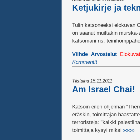
Ketjukirje ja tek
Tulin katsoneeksi elokuvan Ch
on saanut muiltakin murska-ar
katsomani ns. teinihömppähor
Viihde
Arvostelut
Elokuva
Kommentit
Tiistaina 15.11.2011
Am Israel Chai!
Katsoin eilen ohjelman "Thero
eräskin, toimittajan haastatt
terroristeja: "kaikki palestii
toimittaja kysyi miksi
»»»»