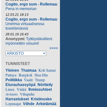
Cogito, ergo sum - Rollemaa
:
Pena in memorian
12.03.21 18:13
Cogito, ergo sum - Rollemaa
:
Unelmia virtuaalisessa
tosielämässä
28.01.19 16:43
Anonyymi
:
Tyttöystävälleni
myönnettiin viisumi!
»»»»
TUNNISTEET
Koh Samui
Yleinen
Thaimaa
Pattaya
Bangkok
Hua Hin
Vaalit
Trump
Politiikka
Eturauhassyöpä
Nörtteily
Linux
Vinkit
Ihmissuhteet
Avioero
Vihapuhe
Harrastukset
Kristinusko
Lopunajat
Viihde
Arkielämää