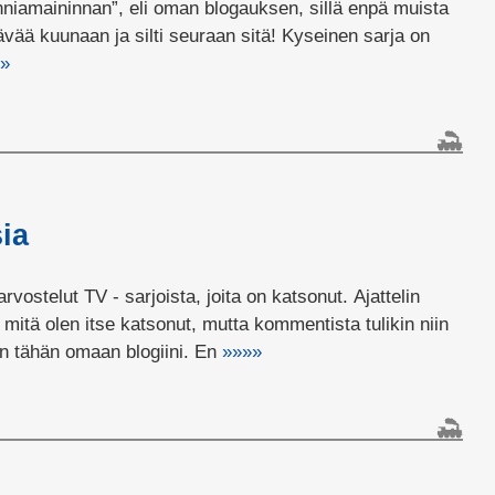
nniamaininnan”, eli oman blogauksen, sillä enpä muista
ävää kuunaan ja silti seuraan sitä! Kyseinen sarja on
»
ia
arvostelut TV - sarjoista, joita on katsonut. Ajattelin
mitä olen itse katsonut, mutta kommentista tulikin niin
sen tähän omaan blogiini. En
»»»»