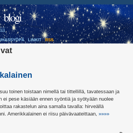
blogi
ää
UHASSYÖPÄ
LINKIT
RSS
vat
kalainen
 toinen toistaan nimellä tai tittellillä, tavatessaan ja
n ei pese käsiään ennen syöntiä ja syötyään nuolee
ttaa rakastelun aina samalla tavalla: hirveällä
nni. Amerikkalainen ei riisu päivävaateittaan,
»»»»