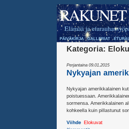
RAKUNET
Elämää ja eturauhassyöp
PÄIVÄKIRJA
GALLERIAT
ETURA
Kategoria:
Eloku
Perjantaina 09.01.2015
Nykyajan amerik
Nykyajan amerikkalainen kutsuu
poistuessaan. Amerikkalaine
sormensa. Amerikkalainen aloi
kohkeella kuin pillastunut so
Viihde
Elokuvat