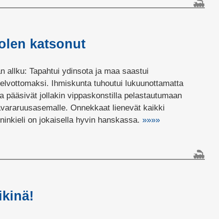
 olen katsonut
n allku: Tapahtui ydinsota ja maa saastui
elvottomaksi. Ihmiskunta tuhoutui lukuunottamatta
tka pääsivät jollakin vippaskonstilla pelastautumaan
 avararuusasemalle. Onnekkaat lienevät kaikki
ninkieli on jokaisella hyvin hanskassa.
»»»»
ikinä!