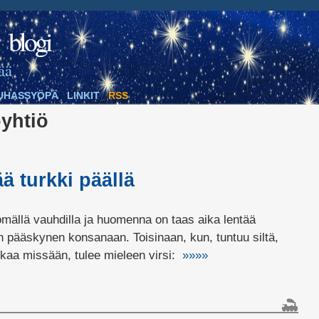
blogi
ää
UHASSYÖPÄ
LINKIT
RSS
yhtiö
ä turkki päällä
mällä vauhdilla ja huomenna on taas aika lentää
in pääskynen konsanaan. Toisinaan, kun, tuntuu siltä,
kkaa missään, tulee mieleen virsi:
»»»»