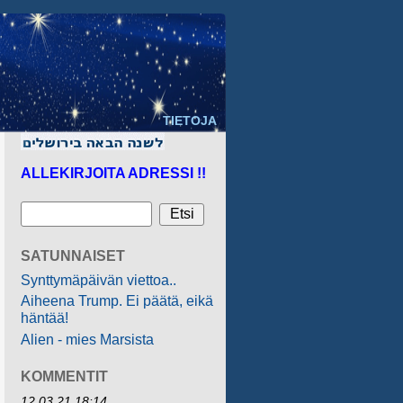
TIETOJA
ALLEKIRJOITA ADRESSI !!
SATUNNAISET
Synttymäpäivän viettoa..
Aiheena Trump. Ei päätä, eikä
häntää!
Alien - mies Marsista
KOMMENTIT
12.03.21 18:14