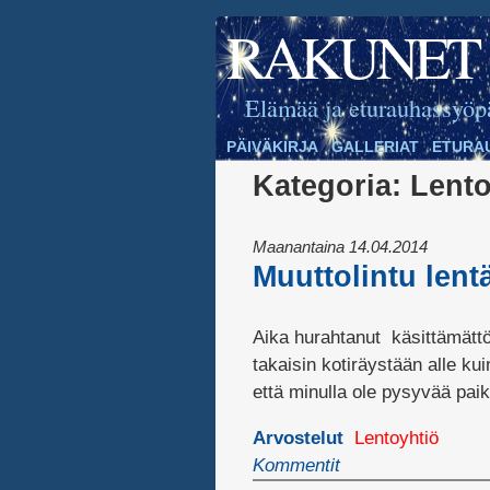
RAKUNET
Elämää ja eturauhassyöp
PÄIVÄKIRJA
GALLERIAT
ETURA
Kategoria:
Lento
Maanantaina 14.04.2014
Muuttolintu lentä
Aika hurahtanut käsittämättö
takaisin kotiräystään alle ku
että minulla ole pysyvää pai
Arvostelut
Lentoyhtiö
Kommentit