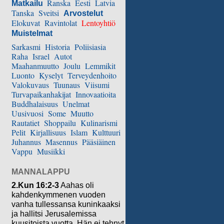
Ranska
Eesti
Latvia
Matkailu
Tanska
Sveitsi
Arvostelut
Elokuvat
Ravintolat
Lentoyhtiö
Muistelmat
Sarkasmi
Historia
Poliisiasia
Raha
Israel
Autot
Maahanmuutto
Joulu
Lemmikit
Luonto
Kyselyt
Terveydenhoito
Valokuvaus
Tuunaus
Viisumi
Turvapaikanhakijat
Innovaatioita
Buddhalaisuus
Unelmat
Uusivuosi
Some
Muutto
Rautatiet
Shoppailu
Kulinarismi
Pelit
Kirjallisuus
Islam
Kulttuuri
Juhannus
Masennus
Pääsiäinen
Vappu
Musiikki
MANNALAPPU
2.Kun 16:2-3
Aahas oli
kahdenkymmenen vuoden
vanha tullessansa kuninkaaksi
ja hallitsi Jerusalemissa
kuusitoista vuotta. Hän ei tehnyt