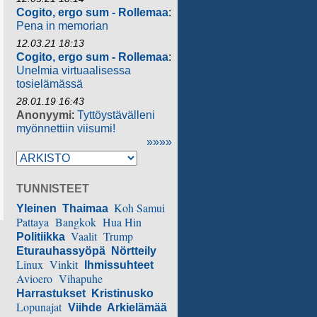
Cogito, ergo sum - Rollemaa
:
Pena in memorian
12.03.21 18:13
Cogito, ergo sum - Rollemaa
:
Unelmia virtuaalisessa
tosielämässä
28.01.19 16:43
Anonyymi
:
Tyttöystävälleni
myönnettiin viisumi!
»»»»
TUNNISTEET
Koh Samui
Yleinen
Thaimaa
Pattaya
Bangkok
Hua Hin
Vaalit
Trump
Politiikka
Eturauhassyöpä
Nörtteily
Linux
Vinkit
Ihmissuhteet
Avioero
Vihapuhe
Harrastukset
Kristinusko
Lopunajat
Viihde
Arkielämää