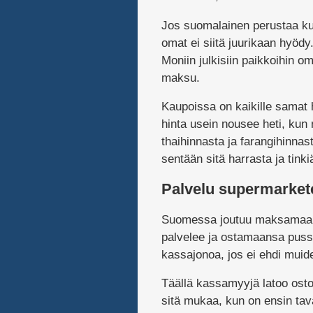
Jos suomalainen perustaa ku
omat ei siitä juurikaan hyödy
Moniin julkisiin paikkoihin o
maksu.
Kaupoissa on kaikille samat hi
hinta usein nousee heti, ku
thaihinnasta ja farangihinnas
sentään sitä harrasta ja tinki
Palvelu supermarket
Suomessa joutuu maksamaan m
palvelee ja ostamaansa pussi
kassajonoa, jos ei ehdi muide
Täällä kassamyyjä latoo ostok
sitä mukaa, kun on ensin tava