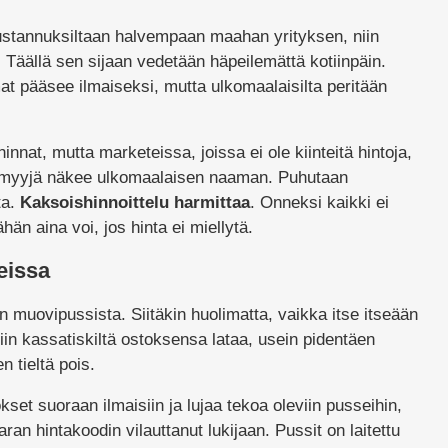
stannuksiltaan halvempaan maahan yrityksen, niin
. Täällä sen sijaan vedetään häpeilemättä kotiinpäin.
mat pääsee ilmaiseksi, mutta ulkomaalaisilta peritään
nnat, mutta marketeissa, joissa ei ole kiinteitä hintoja,
n myyjä näkee ulkomaalaisen naaman. Puhutaan
ta.
Kaksoishinnoittelu harmittaa
. Onneksi kaikki ei
ähän aina voi, jos hinta ei miellytä.
eissa
uovipussista. Siitäkin huolimatta, vaikka itse itseään
in kassatiskiltä ostoksensa lataa, usein pidentäen
n tieltä pois.
set suoraan ilmaisiin ja lujaa tekoa oleviin pusseihin,
ran hintakoodin vilauttanut lukijaan. Pussit on laitettu