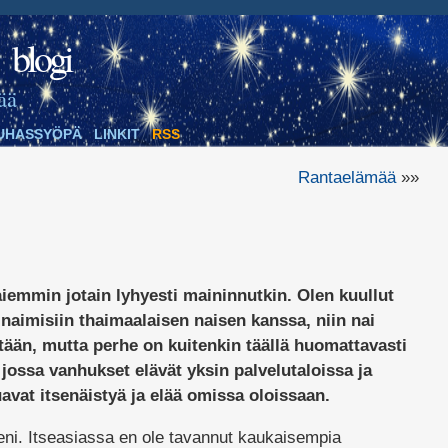
blogi
ää
UHASSYÖPÄ
LINKIT
RSS
Rantaelämää
»»
iemmin jotain lyhyesti maininnutkin. Olen kuullut
naimisiin thaimaalaisen naisen kanssa, niin nai
tään, mutta perhe on kuitenkin täällä huomattavasti
jossa vanhukset elävät yksin palvelutaloissa ja
uavat itsenäistyä ja elää omissa oloissaan.
eni. Itseasiassa en ole tavannut kaukaisempia