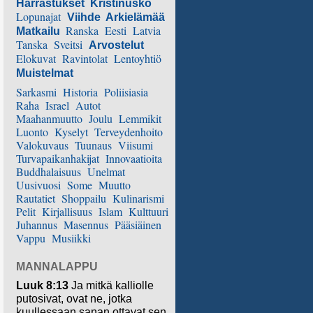
Harrastukset
Kristinusko
Lopunajat
Viihde
Arkielämää
Ranska
Eesti
Latvia
Matkailu
Tanska
Sveitsi
Arvostelut
Elokuvat
Ravintolat
Lentoyhtiö
Muistelmat
Sarkasmi
Historia
Poliisiasia
Raha
Israel
Autot
Maahanmuutto
Joulu
Lemmikit
Luonto
Kyselyt
Terveydenhoito
Valokuvaus
Tuunaus
Viisumi
Turvapaikanhakijat
Innovaatioita
Buddhalaisuus
Unelmat
Uusivuosi
Some
Muutto
Rautatiet
Shoppailu
Kulinarismi
Pelit
Kirjallisuus
Islam
Kulttuuri
Juhannus
Masennus
Pääsiäinen
Vappu
Musiikki
MANNALAPPU
Luuk 8:13
Ja mitkä kalliolle
putosivat, ovat ne, jotka
kuullessaan sanan ottavat sen