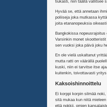
tiukasti, niin täällä vallitsee s
Hyvää se, että annetaan ihmist
poliiseja joka mutkassa kyt
joita etananopeuksia oikeas
Bangkokissa nopeusrajoitus on
Varsinkin monet skootteristit
sen vuoksi joka päivä joku he
En ole vielä uskaltanut yrittä
mutta ratti on väärällä puole
kuski, niin ei tarvitse itse 
kuitenkin, toivottavasti yritys 
Kaksoishinnoittelu
Ei korppi korpin silmää noki,
sitä mukaa kun niitä mieleen
että nokkii, omien kansalaiste