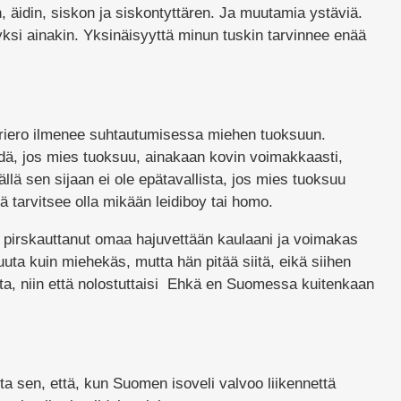
, äidin, siskon ja siskontyttären. Ja muutamia ystäviä.
ksi ainakin. Yksinäisyyttä minun tuskin tarvinnee enää
uriero ilmenee suhtautumisessa miehen tuoksuun.
dä, jos mies tuoksuu, ainakaan kovin voimakkaasti,
äällä sen sijaan ei ole epätavallista, jos mies tuoksuu
tä tarvitsee olla mikään leidiboy tai homo.
 pirskauttanut omaa hajuvettään kaulaani ja voimakas
ta kuin miehekäs, mutta hän pitää siitä, eikä siihen
ota, niin että nolostuttaisi Ehkä en Suomessa kuitenkaan
ita sen, että, kun Suomen isoveli valvoo liikennettä