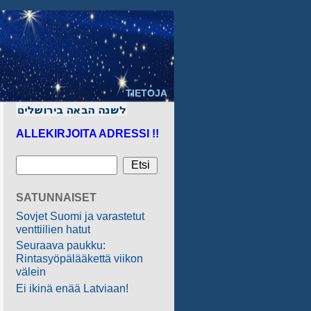
TIETOJA
ALLEKIRJOITA ADRESSI !!
SATUNNAISET
Sovjet Suomi ja varastetut
venttiilien hatut
Seuraava paukku:
Rintasyöpälääkettä viikon
välein
Ei ikinä enää Latviaan!