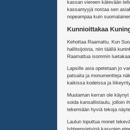
kassan viereen kätevään teli
kassamyyjä nostaa sen asiakk
nopeampaa kuin suomalainen 
Kunnioittakaa Kunin
Kehottaa Raamattu. Kun Suo
hallitsijoista, niin täällä ku
Raamattua isommin luetakaa
Lapsille asia opetetaan jo va
patsaita ja monumentteja näke
kaikissa kodeissa ja liikeyri
Muutaman kerran ole käynyt 
soida kansallislaulu, jolloi
tekemiään hyviä tekoja näyte
Laulun loputtua monet tekevä
lyhteenvietyinä kasvojen ete