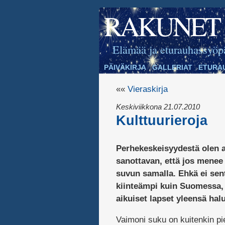
RAKUNET
Elämää ja eturauhassyöp
PÄIVÄKIRJA
GALLERIAT
ETURA
««
Vieraskirja
Keskiviikkona 21.07.2010
Kulttuurieroja
Perhekeskeisyydestä olen a
sanottavan, että jos menee 
suvun samalla. Ehkä ei sen
kiinteämpi kuin Suomessa, 
aikuiset lapset yleensä hal
Vaimoni suku on kuitenkin pi