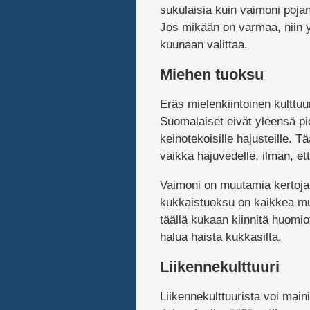
sukulaisia kuin vaimoni pojan
Jos mikään on varmaa, niin y
kuunaan valittaa.
Miehen tuoksu
Eräs mielenkiintoinen kulttu
Suomalaiset eivät yleensä pi
keinotekoisille hajusteille. T
vaikka hajuvedelle, ilman, et
Vaimoni on muutamia kertoja
kukkaistuoksu on kaikkea muu
täällä kukaan kiinnitä huomi
halua haista kukkasilta.
Liikennekulttuuri
Liikennekulttuurista voi main