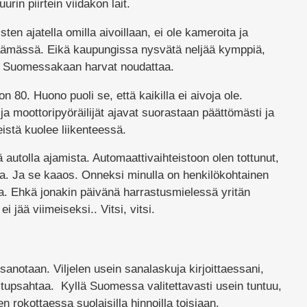
uurin piirtein viidakon lait.
en ajatella omilla aivoillaan, ei ole kameroita ja
täämässä. Eikä kaupungissa nysvätä neljää kymppiä,
ti Suomessakaan harvat noudattaa.
 80. Huono puoli se, että kaikilla ei aivoja ole.
 ja moottoripyöräilijät ajavat suorastaan päättömästi ja
istä kuolee liikenteessä.
ä autolla ajamista. Automaattivaihteistoon olen tottunut,
lla. Ja se kaaos. Onneksi minulla on henkilökohtainen
ajaa. Ehkä jonakin päivänä harrastusmielessä yritän
ei jää viimeiseksi.. Vitsi, vitsi.
 sanotaan. Viljelen usein sanalaskuja kirjoittaessani,
 tupsahtaa. Kyllä Suomessa valitettavasti usein tuntuu,
n rokottaessa suolaisilla hinnoilla toisiaan.