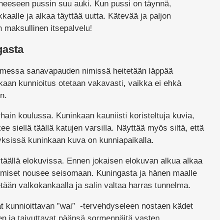
neeseen pussin suu auki. Kun pussi on täynnä,
aalle ja alkaa täyttää uutta. Kätevää ja paljon
maksullinen itsepalvelu!
gasta
messa sanavapauden nimissä heitetään läppää
ninkaan kunnioitus otetaan vakavasti, vaikka ei ehkä
n.
rhain koulussa. Kuninkaan kauniisti koristeltuja kuvia,
e siellä täällä katujen varsilla. Näyttää myös siltä, että
tyksissä kuninkaan kuva on kunniapaikalla.
täällä elokuvissa. Ennen jokaisen elokuvan alkua alkaa
n ihmiset nousee seisomaan. Kuningasta ja hänen maalle
tään valkokankaalla ja salin valtaa harras tunnelma.
t kunnioittavan ”wai” -tervehdyseleen nostaen kädet
en ja taivuttavat päänsä sormenpäitä vasten.