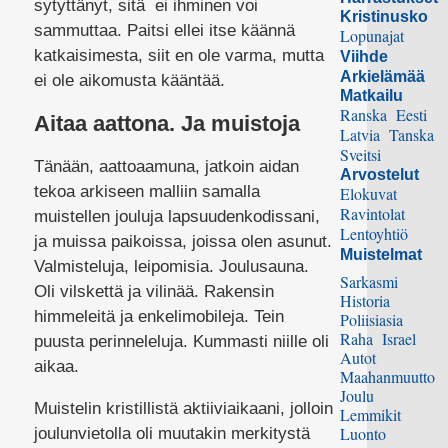
sytyttänyt, sitä ei ihminen voi
Kristinusko
sammuttaa. Paitsi ellei itse käännä
Lopunajat
katkaisimesta, siit en ole varma, mutta
Viihde
Arkielämää
ei ole aikomusta kääntää.
Matkailu
Ranska
Eesti
Aitaa aattona. Ja muistoja
Latvia
Tanska
Sveitsi
Tänään, aattoaamuna, jatkoin aidan
Arvostelut
tekoa arkiseen malliin samalla
Elokuvat
Ravintolat
muistellen jouluja lapsuudenkodissani,
Lentoyhtiö
ja muissa paikoissa, joissa olen asunut.
Muistelmat
Valmisteluja, leipomisia. Joulusauna.
Sarkasmi
Oli vilskettä ja vilinää. Rakensin
Historia
himmeleitä ja enkelimobileja. Tein
Poliisiasia
Raha
Israel
puusta perinneleluja. Kummasti niille oli
Autot
aikaa.
Maahanmuutto
Joulu
Muistelin kristillistä aktiiviaikaani, jolloin
Lemmikit
Luonto
joulunvietolla oli muutakin merkitystä