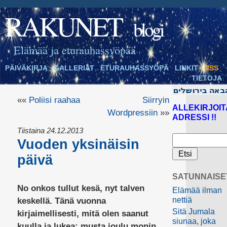
RAKUNET
blogi
Elämää ja eturauhassyöpää
PÄIVÄKIRJA
GALLERIAT
ETURAUHASSYÖPÄ
LINKIT
RSS
TIETOJA
««
Poliisi raahaa
Siirryin
ALLEKIRJOIT
Wordpressiin
»»
ADRESSI !!
Tiistaina 24.12.2013
Vuoden yksinäisin
päivä
SATUNNAISE
No onkos tullut kesä, nyt talven
Elämää ilman
nettiä
keskellä. Tänä vuonna
Sitä Jumala
kirjaimellisesti, mitä olen saanut
siunaa, joka
kuulla ja lukea; musta joulu monin