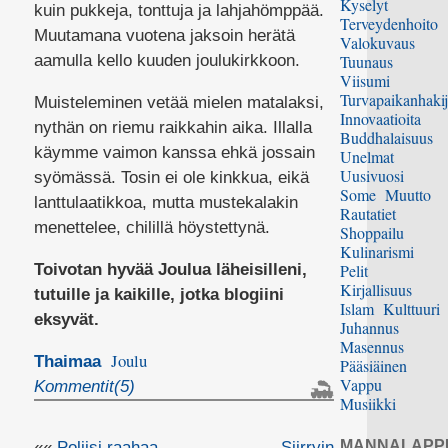
Kyselyt
kuin pukkeja, tonttuja ja lahjahömppää.
Terveydenhoito
Muutamana vuotena jaksoin herätä
Valokuvaus
aamulla kello kuuden joulukirkkoon.
Tuunaus
Viisumi
Turvapaikanhakij
Muisteleminen vetää mielen matalaksi,
Innovaatioita
nythän on riemu raikkahin aika. Illalla
Buddhalaisuus
käymme vaimon kanssa ehkä jossain
Unelmat
Uusivuosi
syömässä. Tosin ei ole kinkkua, eikä
Some
Muutto
lanttulaatikkoa, mutta mustekalakin
Rautatiet
menettelee, chilillä höystettynä.
Shoppailu
Kulinarismi
Toivotan hyvää Joulua läheisilleni,
Pelit
Kirjallisuus
tutuille ja kaikille, jotka blogiini
Islam
Kulttuuri
eksyvät.
Juhannus
Masennus
Joulu
Thaimaa
Pääsiäinen
Vappu
Kommentit(5)
Musiikki
MANNALAPP
««
Poliisi raahaa
Siirryin