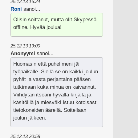
25.12.13 16:24
Roni
sanoi...
Olisin soittanut, mutta olit Skypessä
offline. Hyvää joulua!
25.12.13 19:00
Anonyymi
sanoi...
Huomasin että puhelimeni jäi
työpaikalle. Siellä se on kaikki joulun
pyhät ja vasta perjantaina pääsen
tutkimaan kuka minua on kaivannut.
Viihdytan itseäni hyvällä kirjalla ja
käsitöillä ja miesväki istuu kotoisasti
tietokoneiden äärellä. Soitellaan
joulun jälkeen.
25.12.13 20:58