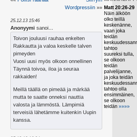
Wordpressiin
»»
Matt 20:26-29
Näin älköön
olko teillä
25.12.13 15:46
keskenänne,
Anonyymi
sanoi...
vaan joka
teidän
Toivon jouluusi rauhaa enkelten
keskuudessan
Rakkautta ja valoa keskelle talven
tahtoo
pimeyden
suureksi tulla,
se olkoon
Vuosi uusi myös olkoon onnellinen
teidän
Täynnä toivoa, iloa ja seuraa
palvelijanne,
rakkaiden!
ja joka teidän
keskuudessan
tahtoo olla
Meillä täällä on pimeää ja märkää
ensimmäinen,
mutta te saatte onneksi nauttia
se olkoon
valosta ja lämmöstä. Lämpimiä
teidän
»»»»
terveisiä lähetämme kuitenkin Uupin
kanssa.