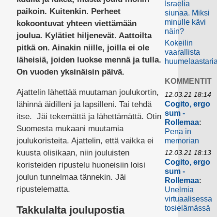
Israelia
paikoin. Kuitenkin. Perheet
siunaa. Miksi
minulle kävi
kokoontuvat yhteen viettämään
näin?
joulua. Kylätiet hiljenevät. Aattoilta
Kokeilin
pitkä on. Ainakin niille, joilla ei ole
vaarallista
läheisiä, joiden luokse mennä ja tulla.
huumelaastari
On vuoden yksinäisin päivä.
KOMMENTIT
Ajattelin lähettää muutaman joulukortin,
12.03.21 18:14
lähinnä äidilleni ja lapsilleni. Tai tehdä
Cogito, ergo
sum -
itse. Jäi tekemättä ja lähettämättä. Otin
Rollemaa
:
Suomesta mukaani muutamia
Pena in
joulukoristeita. Ajattelin, että vaikka ei
memorian
kuusta olisikaan, niin jouluisten
12.03.21 18:13
Cogito, ergo
koristeiden ripustelu huoneisiin loisi
sum -
joulun tunnelmaa tännekin. Jäi
Rollemaa
:
ripustelematta.
Unelmia
virtuaalisessa
Takkulalta joulupostia
tosielämässä