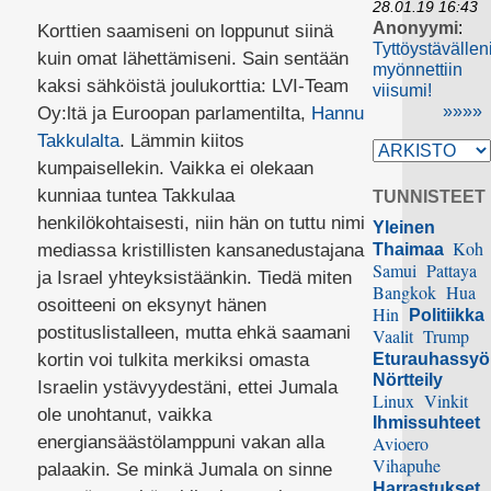
28.01.19 16:43
Anonyymi
:
Korttien saamiseni on loppunut siinä
Tyttöystävällen
kuin omat lähettämiseni. Sain sentään
myönnettiin
kaksi sähköistä joulukorttia: LVI-Team
viisumi!
»»»»
Oy:ltä ja Euroopan parlamentilta,
Hannu
Takkulalta
. Lämmin kiitos
kumpaisellekin. Vaikka ei olekaan
kunniaa tuntea Takkulaa
TUNNISTEET
henkilökohtaisesti, niin hän on tuttu nimi
Yleinen
Koh
mediassa kristillisten kansanedustajana
Thaimaa
Samui
Pattaya
ja Israel yhteyksistäänkin. Tiedä miten
Bangkok
Hua
osoitteeni on eksynyt hänen
Hin
Politiikka
postituslistalleen, mutta ehkä saamani
Vaalit
Trump
kortin voi tulkita merkiksi omasta
Eturauhassy
Nörtteily
Israelin ystävyydestäni, ettei Jumala
Linux
Vinkit
ole unohtanut, vaikka
Ihmissuhteet
energiansäästölamppuni vakan alla
Avioero
Vihapuhe
palaakin. Se minkä Jumala on sinne
Harrastukset