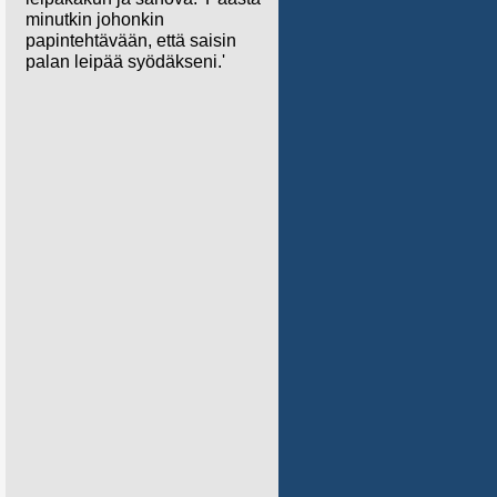
minutkin johonkin
papintehtävään, että saisin
palan leipää syödäkseni.'