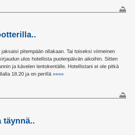
tterilla..
jaksaisi pitempään ollakaan. Tai toiseksi viimeinen
irjaudun ulos hotellista puolenpäivän aikoihin. Sitten
nin ja kävelen lentokentälle. Hotellistani ei ole pitkä
lalla 18.20 ja on perillä
»»»»
a täynnä..