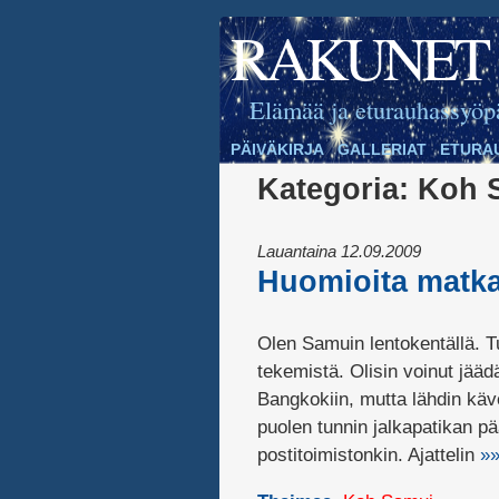
RAKUNET
Elämää ja eturauhassyöp
PÄIVÄKIRJA
GALLERIAT
ETURA
Kategoria:
Koh 
Lauantaina 12.09.2009
Huomioita matkal
Olen Samuin lentokentällä. Tu
tekemistä. Olisin voinut jääd
Bangkokiin, mutta lähdin käve
puolen tunnin jalkapatikan pää
postitoimistonkin. Ajattelin
»»