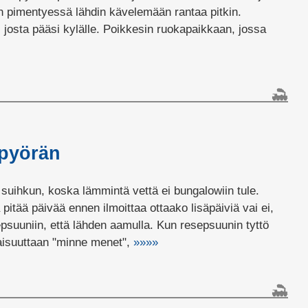
an pimentyessä lähdin kävelemään rantaa pitkin.
a, josta pääsi kylälle. Poikkesin ruokapaikkaan, jossa
ipyörän
 suihkun, koska lämmintä vettä ei bungalowiin tule.
pitää päivää ennen ilmoittaa ottaako lisäpäiviä vai ei,
epsuuniin, että lähden aamulla. Kun resepsuunin tyttö
iaisuuttaan "minne menet",
»»»»