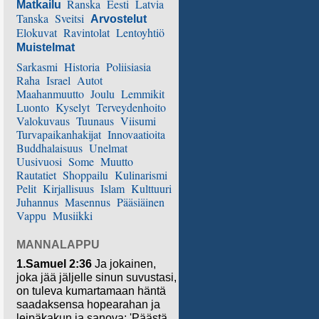
Ranska
Eesti
Latvia
Matkailu
Tanska
Sveitsi
Arvostelut
Elokuvat
Ravintolat
Lentoyhtiö
Muistelmat
Sarkasmi
Historia
Poliisiasia
Raha
Israel
Autot
Maahanmuutto
Joulu
Lemmikit
Luonto
Kyselyt
Terveydenhoito
Valokuvaus
Tuunaus
Viisumi
Turvapaikanhakijat
Innovaatioita
Buddhalaisuus
Unelmat
Uusivuosi
Some
Muutto
Rautatiet
Shoppailu
Kulinarismi
Pelit
Kirjallisuus
Islam
Kulttuuri
Juhannus
Masennus
Pääsiäinen
Vappu
Musiikki
MANNALAPPU
1.Samuel 2:36
Ja jokainen,
joka jää jäljelle sinun suvustasi,
on tuleva kumartamaan häntä
saadaksensa hopearahan ja
leipäkakun ja sanova: 'Päästä