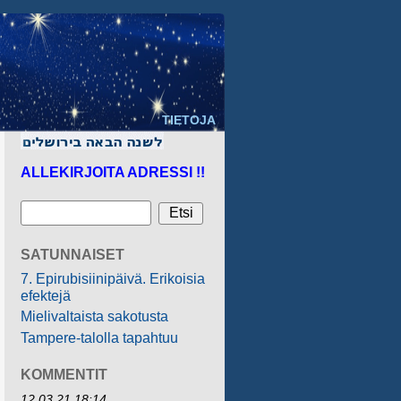
TIETOJA
ALLEKIRJOITA ADRESSI !!
SATUNNAISET
7. Epirubisiinipäivä. Erikoisia
efektejä
Mielivaltaista sakotusta
Tampere-talolla tapahtuu
KOMMENTIT
12.03.21 18:14