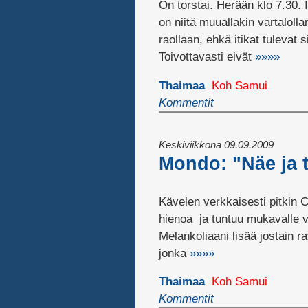
On torstai. Herään klo 7.30. I
on niitä muuallakin vartaloll
raollaan, ehkä itikat tulevat s
Toivottavasti eivät
»»»»
Thaimaa
Koh Samui
Kommentit
Keskiviikkona 09.09.2009
Mondo: "Näe ja 
Kävelen verkkaisesti pitkin C
hienoa ja tuntuu mukavalle va
Melankoliaani lisää jostain r
jonka
»»»»
Thaimaa
Koh Samui
Kommentit