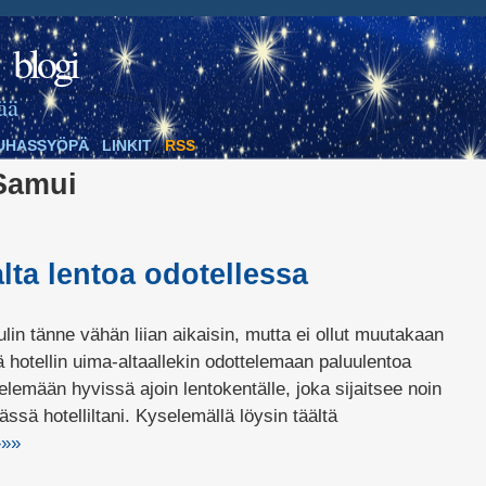
blogi
ää
UHASSYÖPÄ
LINKIT
RSS
Samui
ta lentoa odotellessa
lin tänne vähän liian aikaisin, mutta ei ollut muutakaan
ä hotellin uima-altaallekin odottelemaan paluulentoa
lemään hyvissä ajoin lentokentälle, joka sijaitsee noin
ssä hotelliltani. Kyselemällä löysin täältä
»»