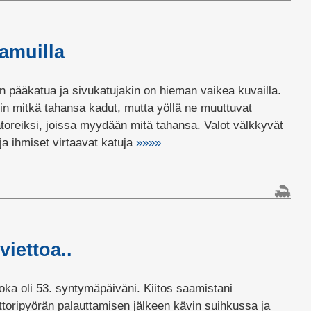
amuilla
 pääkatua ja sivukatujakin on hieman vaikea kuvailla.
uin mitkä tahansa kadut, mutta yöllä ne muuttuvat
toreiksi, joissa myydään mitä tahansa. Valot välkkyvät
ja ihmiset virtaavat katuja
»»»»
iettoa..
 joka oli 53. syntymäpäiväni. Kiitos saamistani
ttoripyörän palauttamisen jälkeen kävin suihkussa ja