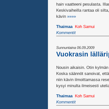
hain vaatteeni pesulasta. Ill
Keskivaiheilla rantaa oli silt
kävin
»»»»
Thaimaa
Koh Samui
Kommentit
Sunnuntaina 06.09.2009
Vuokrasin lällär
Nousin aikaisin. Otin kylmän
Koska säännöt sanoivat, että 
niin kävin ilmoittamassa res
kysyi minulta ilmeisesti utel
Thaimaa
Koh Samui
Kommentit