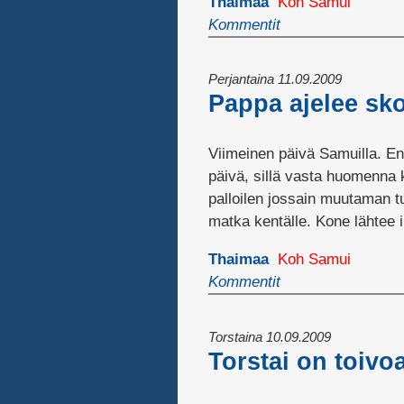
Thaimaa
Koh Samui
Kommentit
Perjantaina 11.09.2009
Pappa ajelee skoo
Viimeinen päivä Samuilla. En 
päivä, sillä vasta huomenna k
palloilen jossain muutaman tun
matka kentälle. Kone lähtee il
Thaimaa
Koh Samui
Kommentit
Torstaina 10.09.2009
Torstai on toivo