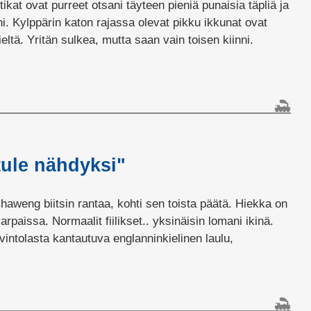
tikat ovat purreet otsani täyteen pieniä punaisia täpliä ja
ani. Kylppärin katon rajassa olevat pikku ikkunat ovat
ieltä. Yritän sulkea, mutta saan vain toisen kiinni.
tule nähdyksi"
haweng biitsin rantaa, kohti sen toista päätä. Hiekka on
rpaissa. Normaalit fiilikset.. yksinäisin lomani ikinä.
avintolasta kantautuva englanninkielinen laulu,