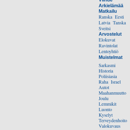
Arkielämää
Matkailu
Ranska
Eesti
Latvia
Tanska
Sveitsi
Arvostelut
Elokuvat
Ravintolat
Lentoyhtiö
Muistelmat
Sarkasmi
Historia
Poliisiasia
Raha
Israel
Autot
Maahanmuutto
Joulu
Lemmikit
Luonto
Kyselyt
Terveydenhoito
Valokuvaus