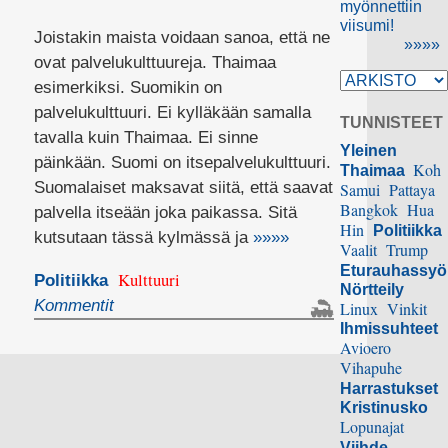
myönnettiin
viisumi!
Joistakin maista voidaan sanoa, että ne
»»»»
ovat palvelukulttuureja. Thaimaa
esimerkiksi. Suomikin on
palvelukulttuuri. Ei kylläkään samalla
TUNNISTEET
tavalla kuin Thaimaa. Ei sinne
Yleinen
päinkään. Suomi on itsepalvelukulttuuri.
Koh
Thaimaa
Suomalaiset maksavat siitä, että saavat
Samui
Pattaya
Bangkok
Hua
palvella itseään joka paikassa. Sitä
Hin
Politiikka
kutsutaan tässä kylmässä ja
»»»»
Vaalit
Trump
Eturauhassy
Kulttuuri
Politiikka
Nörtteily
Kommentit
Linux
Vinkit
Ihmissuhteet
Avioero
Vihapuhe
Harrastukset
Kristinusko
Lopunajat
Viihde