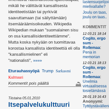
lastensuojelijo
mikäli he välittävät kansallisesta
mielivallalle?
identiteetistään tai pyrkivät
Joulu on taas,
joulu on taas..
saavuttamaan (tai säilyttämään)
itsemääräämisoikeuden. Wikipedia
KOMMENTIT
Wikipedian mukaan "suomalainen sisu
12.03.21 18:14
on osa kansallisidentiteettiämme".
Cogito, ergo
Mutta koska nykyään on tuomittavaa
sum -
Rollemaa
:
korostaa kansallista identiteettiä eli olla
Pena in
"kansallismielinen" eli
memorian
"nationalisti",
»»»»
12.03.21 18:13
Cogito, ergo
Sarkasmi
Eturauhassyöpä
Trump
sum -
Kulttuuri
Rollemaa
:
Unelmia
artikkelissa
Kommentit pois päältä
virtuaalisessa
Pyykinpesukoneen
tosielämässä
asennus
28.01.19 16:43
Tiistaina 05.01.2010
suomalaisella(?)
Anonyymi
:
Itsepalvelukulttuuri
Tyttöystävällen
sisulla