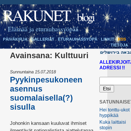
RAKUNET
blogi
Elämää ja eturauhassyöpää
PÄIVÄKIRJA
GALLERIAT
ETURAUHASSYÖPÄ
LINKIT
RSS
TIETOJA
Avainsana:
Kulttuuri
ALLEKIRJOIT
ADRESSI !!
Sunnuntaina 15.07.2018
Pyykinpesukoneen
asennus
suomalaisella(?)
SATUNNAISE
sisulla
Hei tonttu-ukot
hyppikää
Kuka laittaisi
Johonkin kansaan kuuluvat ihmiset
stopin
ilmentävät nationalistista ajattelutapaa,