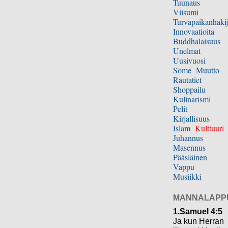
Tuunaus
Viisumi
Turvapaikanhakij
Innovaatioita
Buddhalaisuus
Unelmat
Uusivuosi
Some
Muutto
Rautatiet
Shoppailu
Kulinarismi
Pelit
Kirjallisuus
Islam
Kulttuuri
Juhannus
Masennus
Pääsiäinen
Vappu
Musiikki
MANNALAPP
1.Samuel 4:5
Ja kun Herran