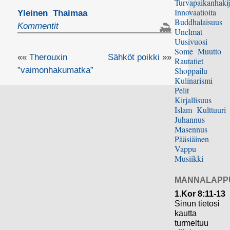
Turvapaikanhakij
Innovaatioita
Yleinen
Thaimaa
Buddhalaisuus
Kommentit
Unelmat
Uusivuosi
Some
Muutto
««
Therouxin
Sähköt poikki
»»
Rautatiet
”vaimonhakumatka”
Shoppailu
Kulinarismi
Pelit
Kirjallisuus
Islam
Kulttuuri
Juhannus
Masennus
Pääsiäinen
Vappu
Musiikki
MANNALAPP
1.Kor 8:11-13
Sinun tietosi
kautta
turmeltuu