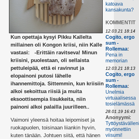
katoava
kansakunta?
KOMMENTIT
12.03.21 18:14
Kun opettaja kysyi Pikku Kallelta
Cogito, ergo
sum -
millainen oli Kongon kriisi, niin Kalle
Rollemaa
:
vastasi: -Erittäin ravitseva! Minun
Pena in
kriisini, puolestaan, oli sellaista
memorian
pettuleipää, että ei ravinnut ja
12.03.21 18:13
Cogito, ergo
elopainoni putosi lähelle
sum -
ihannemittoja. Sittemmin, kun kriisiin
Rollemaa
:
alkoi sekoittua riisiä ja muita
Unelmia
virtuaalisessa
eksoottisempia lisukkeita, niin
tosielämässä
painoni alkoi palailla juurilleen..
28.01.19 16:43
Anonyymi
:
Vaimoni yleensä hoitaa leipomiset ja
Tyttöystävällen
ruokapuolen, toisinaan liiankin hyvin,
myönnettiin
kuten tänään. Johtuen siitä, että hänen
viisumi!