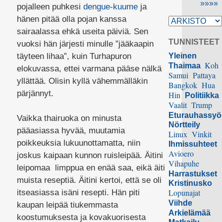
»»»»
pojalleen puhkesi
dengue-kuume
ja
hänen pitää olla pojan kanssa
sairaalassa ehkä useita päiviä. Sen
TUNNISTEET
vuoksi hän järjesti minulle ”jääkaapin
täyteen lihaa”, kuin Turhapuron
Yleinen
Koh
Thaimaa
elokuvassa, ettei varmana pääse nälkä
Samui
Pattaya
yllättää. Olisin kyllä vähemmälläkin
Bangkok
Hua
pärjännyt.
Hin
Politiikka
Vaalit
Trump
Eturauhassy
Vaikka thairuoka on minusta
Nörtteily
pääasiassa hyvää, muutamia
Linux
Vinkit
poikkeuksia lukuunottamatta, niin
Ihmissuhteet
Avioero
joskus kaipaan kunnon ruisleipää. Äitini
Vihapuhe
leipomaa limppua en enää saa, eikä äiti
Harrastukset
muista reseptiä. Äitini kertoi, että se oli
Kristinusko
Lopunajat
itseasiassa isäni resepti. Hän piti
Viihde
kaupan leipää tiukemmasta
Arkielämää
koostumuksesta ja kovakuorisesta