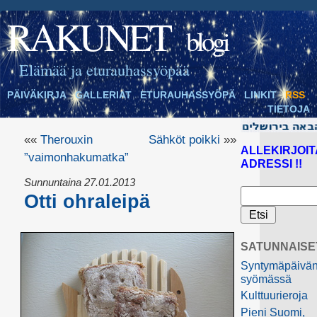
RAKUNET
blogi
Elämää ja eturauhassyöpää
PÄIVÄKIRJA
GALLERIAT
ETURAUHASSYÖPÄ
LINKIT
RSS
TIETOJA
««
Therouxin
Sähköt poikki
»»
ALLEKIRJOIT
”vaimonhakumatka”
ADRESSI !!
Sunnuntaina 27.01.2013
Otti ohraleipä
SATUNNAISE
Syntymäpäivä
syömässä
Kulttuurieroja
Pieni Suomi,