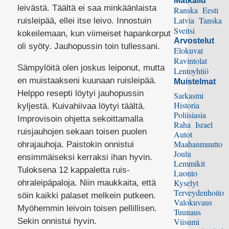
Matkailu
leivästä. Täältä ei saa minkäänlaista
Ranska
Eesti
Latvia
Tanska
ruisleipää, ellei itse leivo. Innostuin
Sveitsi
kokeilemaan, kun viimeiset hapankorput
Arvostelut
oli syöty. Jauhopussin toin tullessani.
Elokuvat
Ravintolat
Sämpylöitä olen joskus leiponut, mutta
Lentoyhtiö
en muistaakseni kuunaan ruisleipää.
Muistelmat
Helppo resepti löytyi jauhopussin
Sarkasmi
Historia
kyljestä. Kuivahiivaa löytyi täältä.
Poliisiasia
Improvisoin ohjetta sekoittamalla
Raha
Israel
ruisjauhojen sekaan toisen puolen
Autot
Maahanmuutto
ohrajauhoja. Paistokin onnistui
Joulu
ensimmäiseksi kerraksi ihan hyvin.
Lemmikit
Tuloksena 12 kappaletta ruis-
Luonto
Kyselyt
ohraleipäpaloja. Niin maukkaita, että
Terveydenhoito
söin kaikki palaset melkein putkeen.
Valokuvaus
Myöhemmin leivoin toisen pellillisen.
Tuunaus
Sekin onnistui hyvin.
Viisumi