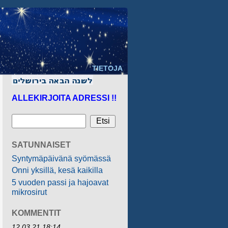
TIETOJA
ALLEKIRJOITA ADRESSI !!
SATUNNAISET
Syntymäpäivänä syömässä
Onni yksillä, kesä kaikilla
5 vuoden passi ja hajoavat
mikrosirut
KOMMENTIT
12.03.21 18:14