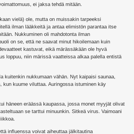
oimattomuus, ei jaksa tehdä mitään.
kaan vielä) ole, mutta on muissakin tarpeeksi
itellä ilman lääkkeitä ja antaa elimistön parantaa itse
t mitään. Nukkuminen oli mahdotonta ilman
puoli on se, että ne saavat minut hikoilemaan kuin
devaatteet kastuvat, eikä märässäkään ole hyvä
s loppuu, niin märissä vaatteissa alkaa palella entistä
la kuitenkin nukkumaan vähän. Nyt kaipaisi saunaa,
 kun kuume viluttaa. Auringossa istuminen käy
ttui häneen eräässä kaupassa, jossa monet myyjät olivat
rasteltuaan se tarttui minuunkin. Sitkeä virus. Vaimoani
iikkoa.
tä influenssa voivat aiheuttaa jälkitautina