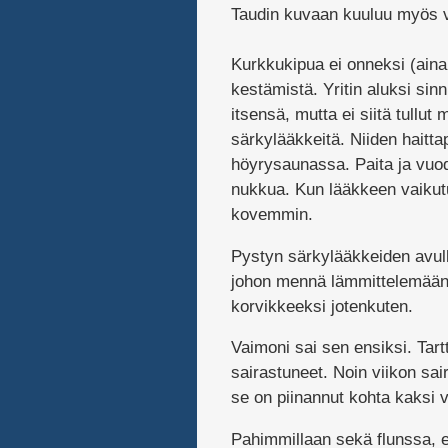
Taudin kuvaan kuuluu myös v
Kurkkukipua ei onneksi (aina
kestämistä. Yritin aluksi sinn
itsensä, mutta ei siitä tullu
särkylääkkeitä. Niiden haitta
höyrysaunassa. Paita ja vuo
nukkua. Kun lääkkeen vaikutu
kovemmin.
Pystyn särkylääkkeiden avul
johon mennä lämmittelemään,
korvikkeeksi jotenkuten.
Vaimoni sai sen ensiksi. Tar
sairastuneet. Noin viikon sai
se on piinannut kohta kaksi v
Pahimmillaan sekä flunssa, et