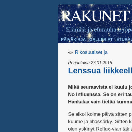
RAKUNET
Elämää ja eturauhassyöp
PÄIVÄKIRJA
GALLERIAT
ETURA
««
Rikosuutiset ja
Perjantaina 23.01.2015
Lenssua liikkeel
Mikä seuraavista ei kuulu 
No influenssa. Se on eri ta
Hankalaa vain tietää kumm
Se alkoi kolme päivä sitten p
kuume ja lihassärky. Sitten 
olen yskinyt Reflux-vian taki