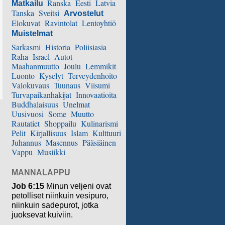
Ranska
Eesti
Latvia
Matkailu
Tanska
Sveitsi
Arvostelut
Elokuvat
Ravintolat
Lentoyhtiö
Muistelmat
Sarkasmi
Historia
Poliisiasia
Raha
Israel
Autot
Maahanmuutto
Joulu
Lemmikit
Luonto
Kyselyt
Terveydenhoito
Valokuvaus
Tuunaus
Viisumi
Turvapaikanhakijat
Innovaatioita
Buddhalaisuus
Unelmat
Uusivuosi
Some
Muutto
Rautatiet
Shoppailu
Kulinarismi
Pelit
Kirjallisuus
Islam
Kulttuuri
Juhannus
Masennus
Pääsiäinen
Vappu
Musiikki
MANNALAPPU
Job 6:15
Minun veljeni ovat
petolliset niinkuin vesipuro,
niinkuin sadepurot, jotka
juoksevat kuiviin.