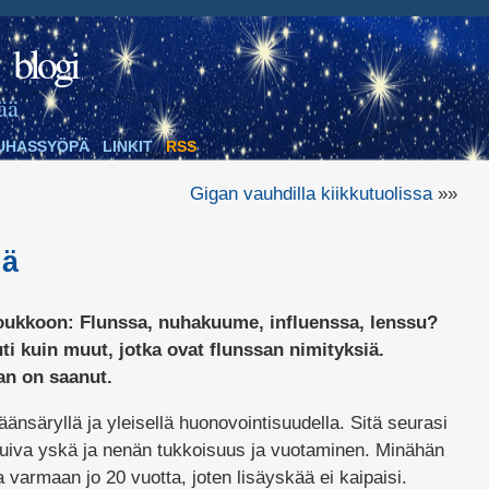
blogi
ää
UHASSYÖPÄ
LINKIT
RSS
Gigan vauhdilla kiikkutuolissa
»»
lä
joukkoon: Flunssa, nuhakuume, influenssa, lenssu?
uti kuin muut, jotka ovat flunssan nimityksiä.
an on saanut.
äänsäryllä ja yleisellä huonovointisuudella. Sitä seurasi
kuiva yskä ja nenän tukkoisuus ja vuotaminen. Minähän
a varmaan jo 20 vuotta, joten lisäyskää ei kaipaisi.