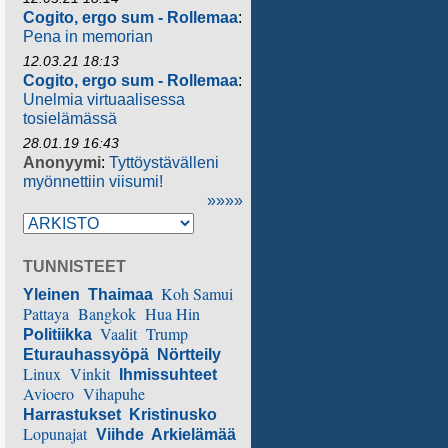
Cogito, ergo sum - Rollemaa
:
Pena in memorian
12.03.21 18:13
Cogito, ergo sum - Rollemaa
:
Unelmia virtuaalisessa
tosielämässä
28.01.19 16:43
Anonyymi
:
Tyttöystävälleni
myönnettiin viisumi!
»»»»
TUNNISTEET
Koh Samui
Yleinen
Thaimaa
Pattaya
Bangkok
Hua Hin
Vaalit
Trump
Politiikka
Eturauhassyöpä
Nörtteily
Linux
Vinkit
Ihmissuhteet
Avioero
Vihapuhe
Harrastukset
Kristinusko
Lopunajat
Viihde
Arkielämää