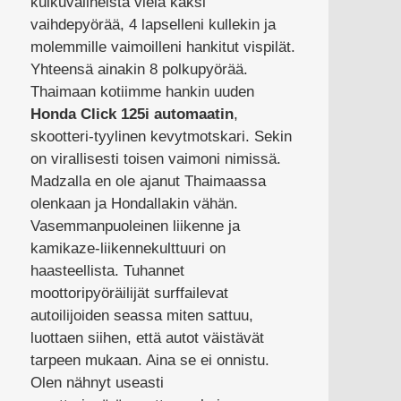
kulkuvälineistä vielä kaksi
vaihdepyörää, 4 lapselleni kullekin ja
molemmille vaimoilleni hankitut vispilät.
Yhteensä ainakin 8 polkupyörää.
Thaimaan kotiimme hankin uuden
Honda Click 125i automaatin
,
skootteri-tyylinen kevytmotskari. Sekin
on virallisesti toisen vaimoni nimissä.
Madzalla en ole ajanut Thaimaassa
olenkaan ja Hondallakin vähän.
Vasemmanpuoleinen liikenne ja
kamikaze-liikennekulttuuri on
haasteellista. Tuhannet
moottoripyöräilijät surffailevat
autoilijoiden seassa miten sattuu,
luottaen siihen, että autot väistävät
tarpeen mukaan. Aina se ei onnistu.
Olen nähnyt useasti