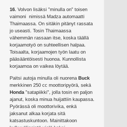
16.
Volvon lisäksi ”minulla on” toisen
vaimoni nimissä Madza automaatti
Thaimaassa. On sitäkin pitänyt rassata
jo useasti. Tosin Thaimaassa
vähemmän rassaan itse, koska täällä
korjaamotyö on suhteellisen halpaa.
Toisaalta, korjaamojen työn laatu on
pääsääntöisesti huonoa. Kunnollista
korjaamoa on vaikea löytää.
Paitsi autoja minulla oli nuorena
Buck
merkkinen 250 cc moottoripyörä, sekä
Honda
”satapiikki”, jolla tosin en paljon
ajanut, koska minua huijattiin kaupassa.
Pyörässä oli moottorivika, enkä
jaksanut alkaa korjata sitä
katsastuskuntoon. Mainittakoon