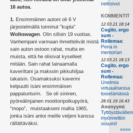
nettisivut
16 autoa.
KOMMENTIT
1.
Ensimmäinen autoni oli 6 V
12.03.21 18:14
järjestelmällä toiminut ”kupla”
Cogito, ergo
Wolkswagen
. Olin silloin 19 vuotias.
sum -
Rollemaa
:
Vanhempani varmaan ihmettelivät mistä
Pena in
sain auton ostoon rahat, mutta en
memorian
muista, että he olisivat kyselleet
12.03.21 18:13
mitään. Sain rahat lainaamalla
Cogito, ergo
kaveriltani ja maksoin pikkuhiljaa
sum -
Rollemaa
:
takaisin. Osamaksuksi kaverini
Unelmia
kelpuutti isäni ensimmäisen
virtuaalisessa
pappatunturin. Se oli sininen,
tosielämässä
pyöreälinjainen moottoripolkupyörä,
28.01.19 16:43
Anonyymi
:
”mopo”, muistaakseni mallia 1965,
Tyttöystävällen
jonka isäni antoi meille veljeni kanssa
myönnettiin
rällättäväksi.
viisumi!
»»»»