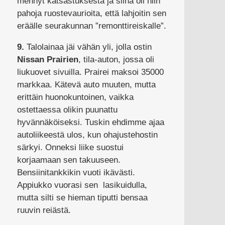
mennyt katsastuksesta ja siinä oli niin
pahoja ruostevaurioita, että lahjoitin sen
eräälle seurakunnan ”remonttireiskalle”.
9.
Talolainaa jäi vähän yli, jolla ostin
Nissan Prairien
, tila-auton, jossa oli
liukuovet sivuilla. Prairei maksoi 35000
markkaa. Kätevä auto muuten, mutta
erittäin huonokuntoinen, vaikka
ostettaessa olikin puunattu
hyvännäköiseksi. Tuskin ehdimme ajaa
autoliikeestä ulos, kun ohajustehostin
särkyi. Onneksi liike suostui
korjaamaan sen takuuseen.
Bensiinitankkikin vuoti ikävästi.
Appiukko vuorasi sen lasikuidulla,
mutta silti se hieman tiputti bensaa
ruuvin reiästä.