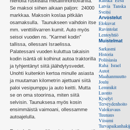
Ranska
Eesti
hienolla ruskealla metallinhohtovärillä.
Latvia
Tanska
Se maksoi siihen aikaan paljon: 24000
Sveitsi
markkaa. Maksoin koslaa pitkään
Arvostelut
osamaksulla. Taunukseen vaihdoin itse
Elokuvat
Ravintolat
mm. venttiilivarren kumit. Auto myös
Lentoyhtiö
seisoi vuoden ns. ”Karmel kodin”
Muistelmat
tallissa, ollessani Israelissa.
Sarkasmi
Palatessani vuoden kuluttua takaisin
Historia
kodin isäntä oli kolhinut autoa traktorilla
Poliisiasia
Raha
Israel
ja tyhjentänyt siitä jäähdytysvedet.
Autot
Unohti kuitenkin kertoa minulle asiasta
Maahanmuutto
ja muutaman kilometrin ajettuani siitä
Joulu
Lemmikit
paloi vesipumppu ja auto keitti. Mutta
Luonto
se on oma stoorinsa, miten siitä
Kyselyt
selvisin. Taunuksesa myös kosin
Terveydenhoito
Valokuvaus
ensimmäistä vaimoani, ollessamme
Tuunaus
autoajelulla.
Viisumi
Turvapaikanhakij