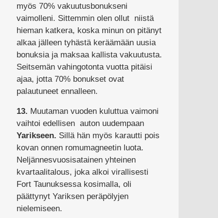
myös 70% vakuutusbonukseni
vaimolleni. Sittemmin olen ollut niistä
hieman katkera, koska minun on pitänyt
alkaa jälleen tyhästä keräämään uusia
bonuksia ja maksaa kallista vakuutusta.
Seitsemän vahingotonta vuotta pitäisi
ajaa, jotta 70% bonukset ovat
palautuneet ennalleen.
13.
Muutaman vuoden kuluttua vaimoni
vaihtoi edellisen auton uudempaan
Yarikseen.
Sillä hän myös karautti pois
kovan onnen romumagneetin luota.
Neljännesvuosisatainen yhteinen
kvartaalitalous, joka alkoi virallisesti
Fort Taunuksessa kosimalla, oli
päättynyt Yariksen peräpölyjen
nielemiseen.