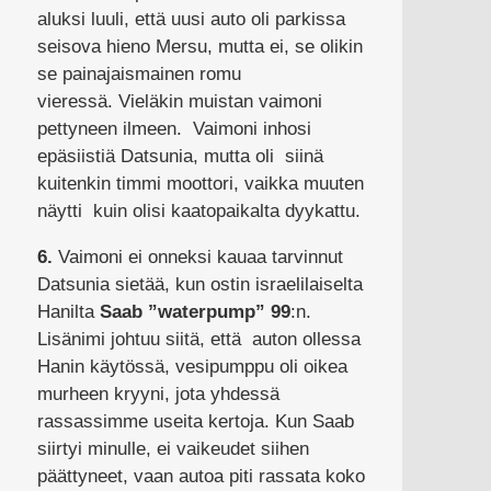
aluksi luuli, että uusi auto oli parkissa
seisova hieno Mersu, mutta ei, se olikin
se painajaismainen romu
vieressä. Vieläkin muistan vaimoni
pettyneen ilmeen. Vaimoni inhosi
epäsiistiä Datsunia, mutta oli siinä
kuitenkin timmi moottori, vaikka muuten
näytti kuin olisi kaatopaikalta dyykattu.
6.
Vaimoni ei onneksi kauaa tarvinnut
Datsunia sietää, kun ostin israelilaiselta
Hanilta
Saab ”waterpump” 99
:n.
Lisänimi johtuu siitä, että auton ollessa
Hanin käytössä, vesipumppu oli oikea
murheen kryyni, jota yhdessä
rassassimme useita kertoja. Kun Saab
siirtyi minulle, ei vaikeudet siihen
päättyneet, vaan autoa piti rassata koko