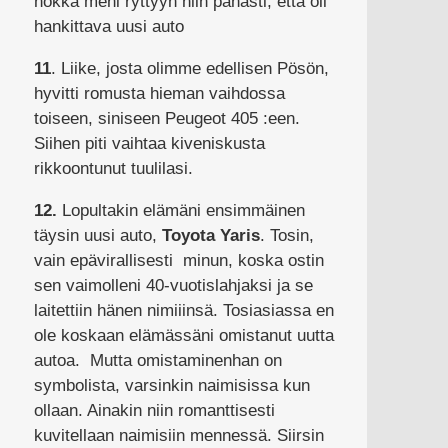
nokka meni ryttyyn niin pahasti, että oli
hankittava uusi auto
11
. Liike, josta olimme edellisen Pösön,
hyvitti romusta hieman vaihdossa
toiseen, siniseen Peugeot 405 :een.
Siihen piti vaihtaa kiveniskusta
rikkoontunut tuulilasi.
12.
Lopultakin elämäni ensimmäinen
täysin uusi auto,
Toyota Yaris
. Tosin,
vain epävirallisesti minun, koska ostin
sen vaimolleni 40-vuotislahjaksi ja se
laitettiin hänen nimiiinsä. Tosiasiassa en
ole koskaan elämässäni omistanut uutta
autoa. Mutta omistaminenhan on
symbolista, varsinkin naimisissa kun
ollaan. Ainakin niin romanttisesti
kuvitellaan naimisiin mennessä. Siirsin