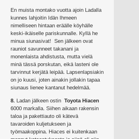
En muista montako vuotta ajoin Ladalla
kunnes lahjoitin Idän Ihmeen
nimelliseen hintaan eräälle köyhälle
keski-ikäiselle pariskunnalle. Kyllä he
minua siunasivat! Sen jälkeen ovat
rauniot savunneet takanani ja
monenlaista ahdistusta, mutta vielä
minä tässä porskutan, eikä lasteni ole
tarvinnut kerjätä leipää. Lapsenlapsiakin
on jo kuusi, joten ainakin jollakin tapaa
siunaus lienee kantanut hedelmää.
8.
Ladan jälkeen ostin
Toyota Hiacen
6000 markalla. Siihen aikaan rakensin
taloa ja pakettiauto oli kätevä
tavaroiden kuljetukseen ja
työmaakoppina. Hiaces ei kuitenkaan