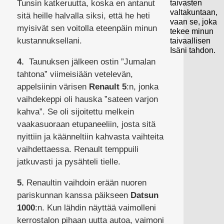
taivasten
Tunsin katkeruutta, koska en antanut
valtakuntaan,
sitä heille halvalla siksi, että he heti
vaan se, joka
myisivät sen voitolla eteenpäin minun
tekee minun
kustannuksellani.
taivaallisen
Isäni tahdon.
4.
Taunuksen jälkeen ostin ”Jumalan
tahtona” viimeisiään vetelevän,
appelsiinin värisen
Renault 5
:n, jonka
vaihdekeppi oli hauska ”sateen varjon
kahva”. Se oli sijoitettu melkein
vaakasuoraan etupaneeliin, josta sitä
nyittiin ja käänneltiin kahvasta vaihteita
vaihdettaessa. Renault temppuili
jatkuvasti ja pysähteli tielle.
5.
Renaultin vaihdoin erään nuoren
pariskunnan kanssa päikseen
Datsun
1000
:n. Kun lähdin näyttää vaimolleni
kerrostalon pihaan uutta autoa, vaimoni