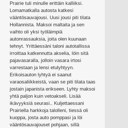
Prairie tuli minulle erittäin kalliiksi.
Lomamatkalla autosta katkesi
vääntösauvajousi. Uusi jousi piti tilata
Hollannista. Maksoi maltaita ja sen
vaihto oli yksi työläimpiä
autonrassauksia, joita olen kuunaan
tehnyt. Yrittäessäni taloni autotallissa
irroittaa katkennutta akselia, löin sitä
pajavasaralla, jolloin vasara irtosi
varrestaan ja lensi etulyhtyyn.
Erikoisauton lyhtyä ei saanut
varaosaliikkeistä, vaan se piti tilata taas
jostain japanista erikseen. Lyhty maksoi
yhtä paljon kuin vetoakseli. Lisää
ikävyyksiä seurasi.. Kuljettaessani
Prairiella harkkoja talolleni, tiessä oli
kuoppa, josta auto pomppasi ja löi
vääntösauvajouset pohjaan, sillä