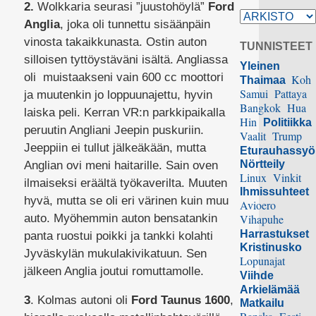
2.
Wolkkaria seurasi ”juustohöylä”
Ford
Anglia
, joka oli tunnettu sisäänpäin
vinosta takaikkunasta. Ostin auton
TUNNISTEET
silloisen tyttöystäväni isältä. Angliassa
Yleinen
oli muistaakseni vain 600 cc moottori
Koh
Thaimaa
Samui
Pattaya
ja muutenkin jo loppuunajettu, hyvin
Bangkok
Hua
laiska peli. Kerran VR:n parkkipaikalla
Hin
Politiikka
peruutin Angliani Jeepin puskuriin.
Vaalit
Trump
Jeeppiin ei tullut jälkeäkään, mutta
Eturauhassy
Nörtteily
Anglian ovi meni haitarille. Sain oven
Linux
Vinkit
ilmaiseksi eräältä työkaverilta. Muuten
Ihmissuhteet
hyvä, mutta se oli eri värinen kuin muu
Avioero
auto. Myöhemmin auton bensatankin
Vihapuhe
Harrastukset
panta ruostui poikki ja tankki kolahti
Kristinusko
Jyväskylän mukulakivikatuun. Sen
Lopunajat
jälkeen Anglia joutui romuttamolle.
Viihde
Arkielämää
3
. Kolmas autoni oli
Ford Taunus 1600
,
Matkailu