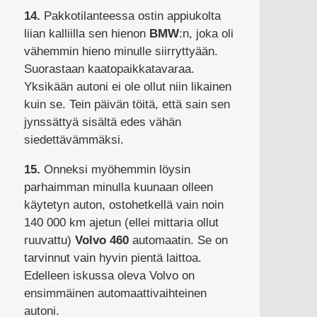
14.
Pakkotilanteessa ostin appiukolta
liian kalliilla sen hienon
BMW
:n, joka oli
vähemmin hieno minulle siirryttyään.
Suorastaan kaatopaikkatavaraa.
Yksikään autoni ei ole ollut niin likainen
kuin se. Tein päivän töitä, että sain sen
jynssättyä sisältä edes vähän
siedettävämmäksi.
15.
Onneksi myöhemmin löysin
parhaimman minulla kuunaan olleen
käytetyn auton, ostohetkellä vain noin
140 000 km ajetun (ellei mittaria ollut
ruuvattu)
Volvo 460
automaatin. Se on
tarvinnut vain hyvin pientä laittoa.
Edelleen iskussa oleva Volvo on
ensimmäinen automaattivaihteinen
autoni.