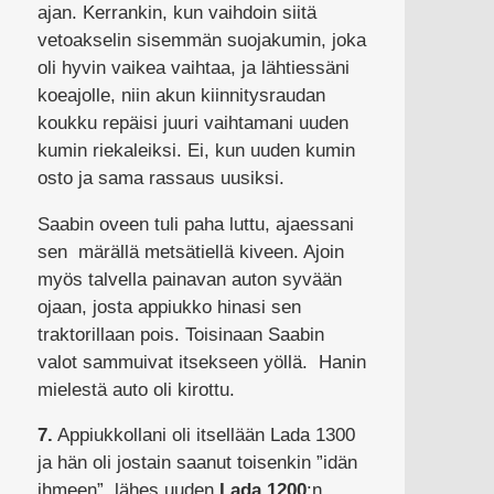
ajan. Kerrankin, kun vaihdoin siitä
vetoakselin sisemmän suojakumin, joka
oli hyvin vaikea vaihtaa, ja lähtiessäni
koeajolle, niin akun kiinnitysraudan
koukku repäisi juuri vaihtamani uuden
kumin riekaleiksi. Ei, kun uuden kumin
osto ja sama rassaus uusiksi.
Saabin oveen tuli paha luttu, ajaessani
sen märällä metsätiellä kiveen. Ajoin
myös talvella painavan auton syvään
ojaan, josta appiukko hinasi sen
traktorillaan pois. Toisinaan Saabin
valot sammuivat itsekseen yöllä. Hanin
mielestä auto oli kirottu.
7.
Appiukkollani oli itsellään Lada 1300
ja hän oli jostain saanut toisenkin ”idän
ihmeen”, lähes uuden
Lada 1200
:n,