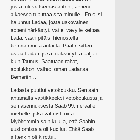
josta tuli seitsemäs autoni, appeni
alkaessa tuputtaa sitä minulle. En olisi
halunnut Ladaa, josta uskovainen
appeni närkästyi, vai ei vävylle kelpaa
Lada, vaan pitäisi hienostella
komeammilla autoilla. Päätin sitten
ostaa Ladan, joka maksoi yhtä paljon
kuin Taunus. Saatuaan rahat,
appiukkoni vaihtoi oman Ladansa
Bemariin…
Ladasta puuttui vetokoukku. Sen sain
antamalla vastikkeeksi vetokoukusta ja
sen asennuksesta Saab 99:n eräälle
miehelle, joka valmisti niitä.
Myöhemmin sain kuulla, että Saabin
uusi omistaja oli kuollut. Ehkä Saab
sittenkin oli kirottu..