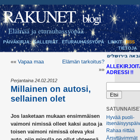
RAKUNET
blogi
Elämää ja eturauhassyöpää
PÄIVÄKIRJA
GALLERIAT
ETURAUHASSYÖPÄ
LINKIT
RSS
TIETOJA
««
Vapaa maa
Elämän tarkoitus?
ALLEKIRJOIT
»»
ADRESSI !!
Perjantaina 24.02.2012
Millainen on autosi,
sellainen olet
SATUNNAISE
Jos lasketaan mukaan ensimmäisen
Hyvää puoli-
itsenäisyyspäi
vaimoni nimissä olleet kaksi autoa ja
Rahaa riittää
toisen vaimoni nimissä oleva yksi
Ärsyttävimmät
auto, niin minulla on ollut yhteensä