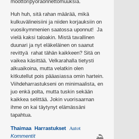
moottoripyöräonnettomuuksia.
Huh huh, sitä rahan määrää, mikä
kulkuvälineisiini ja niiden korjauksiin on
vuosikymmenien saatossa uponnut! Ja
vielä kaksi taloakin. Mistä tavallinen
duunari ja nyt eläkeläinen on saanut
revittyä rahat tähän kaikkeen? Sitä on
vaikea käsittää. Velkarahalla tietysti
alkuaikoina, mutta velatkin olen
kitkutellut pois pääasiassa omin hartein.
Viihdeharrastukseni on minimaalista, en
juo enkä polta, mutta tuskin sekään
kaikkea selittää. Jokin vuorisaarnan
ihme on kai täytynyt elämässäni
tapahtua.
Autot
Thaimaa
Harrastukset
Kommentit