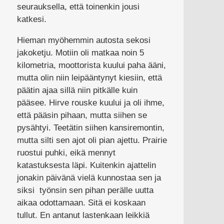
seurauksella, että toinenkin jousi
katkesi.
Hieman myöhemmin autosta sekosi
jakoketju. Motiin oli matkaa noin 5
kilometria, moottorista kuului paha ääni,
mutta olin niin leipääntynyt kiesiin, että
päätin ajaa sillä niin pitkälle kuin
pääsee. Hirve rouske kuului ja oli ihme,
että pääsin pihaan, mutta siihen se
pysähtyi. Teetätin siihen kansiremontin,
mutta silti sen ajot oli pian ajettu. Prairie
ruostui puhki, eikä mennyt
katastuksesta läpi. Kuitenkin ajattelin
jonakin päivänä vielä kunnostaa sen ja
siksi työnsin sen pihan perälle uutta
aikaa odottamaan. Sitä ei koskaan
tullut. En antanut lastenkaan leikkiä