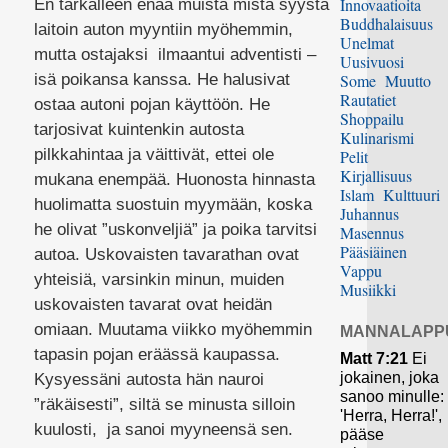
Innovaatioita
En tarkalleen enää muista mistä syystä
Buddhalaisuus
laitoin auton myyntiin myöhemmin,
Unelmat
mutta ostajaksi ilmaantui adventisti –
Uusivuosi
isä poikansa kanssa. He halusivat
Some
Muutto
Rautatiet
ostaa autoni pojan käyttöön. He
Shoppailu
tarjosivat kuintenkin autosta
Kulinarismi
pilkkahintaa ja väittivät, ettei ole
Pelit
Kirjallisuus
mukana enempää. Huonosta hinnasta
Islam
Kulttuuri
huolimatta suostuin myymään, koska
Juhannus
he olivat ”uskonveljiä” ja poika tarvitsi
Masennus
Pääsiäinen
autoa. Uskovaisten tavarathan ovat
Vappu
yhteisiä, varsinkin minun, muiden
Musiikki
uskovaisten tavarat ovat heidän
omiaan. Muutama viikko myöhemmin
MANNALAPP
tapasin pojan eräässä kaupassa.
Matt 7:21
Ei
jokainen, joka
Kysyessäni autosta hän nauroi
sanoo minulle:
”räkäisesti”, siltä se minusta silloin
'Herra, Herra!',
kuulosti, ja sanoi myyneensä sen.
pääse