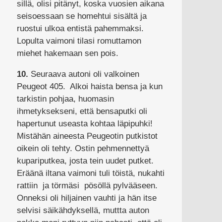
sillä, olisi pitänyt, koska vuosien aikana
seisoessaan se homehtui sisältä ja
ruostui ulkoa entistä pahemmaksi.
Lopulta vaimoni tilasi romuttamon
miehet hakemaan sen pois.
10.
Seuraava autoni oli valkoinen
Peugeot 405. Alkoi haista bensa ja kun
tarkistin pohjaa, huomasin
ihmetyksekseni, että bensaputki oli
hapertunut useasta kohtaa läpipuhki!
Mistähän aineesta Peugeotin putkistot
oikein oli tehty. Ostin pehmennettyä
kupariputkea, josta tein uudet putket.
Eräänä iltana vaimoni tuli töistä, nukahti
rattiin ja törmäsi pösöllä pylvääseen.
Onneksi oli hiljainen vauhti ja hän itse
selvisi säikähdyksellä, muttta auton