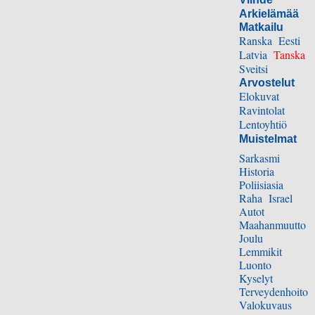
Arkielämää
Matkailu
Ranska
Eesti
Latvia
Tanska
Sveitsi
Arvostelut
Elokuvat
Ravintolat
Lentoyhtiö
Muistelmat
Sarkasmi
Historia
Poliisiasia
Raha
Israel
Autot
Maahanmuutto
Joulu
Lemmikit
Luonto
Kyselyt
Terveydenhoito
Valokuvaus