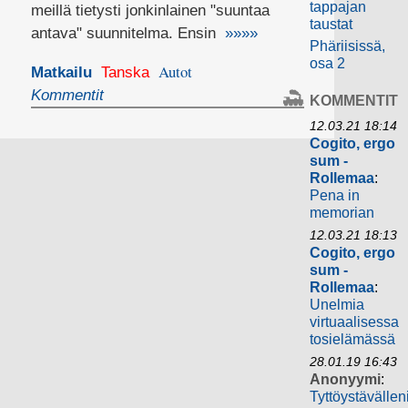
tappajan
meillä tietysti jonkinlainen "suuntaa
taustat
antava" suunnitelma. Ensin
»»»»
Phäriisissä,
osa 2
Autot
Matkailu
Tanska
Kommentit
KOMMENTIT
12.03.21 18:14
Cogito, ergo
sum -
Rollemaa
:
Pena in
memorian
12.03.21 18:13
Cogito, ergo
sum -
Rollemaa
:
Unelmia
virtuaalisessa
tosielämässä
28.01.19 16:43
Anonyymi
:
Tyttöystävällen