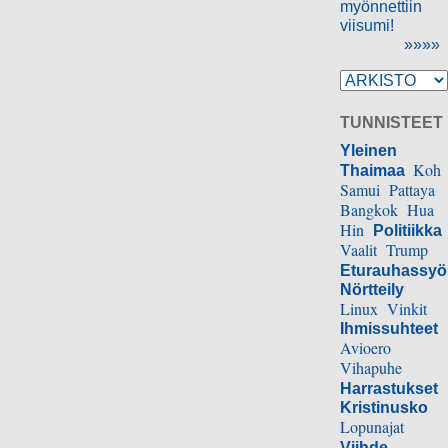
myönnettiin
viisumi!
»»»»
TUNNISTEET
Yleinen
Koh
Thaimaa
Samui
Pattaya
Bangkok
Hua
Hin
Politiikka
Vaalit
Trump
Eturauhassy
Nörtteily
Linux
Vinkit
Ihmissuhteet
Avioero
Vihapuhe
Harrastukset
Kristinusko
Lopunajat
Viihde