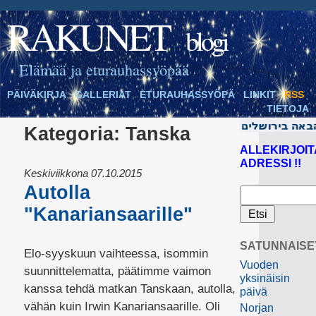
RAKUNET
blogi
Elämää ja eturauhassyöpää
PÄIVÄKIRJA
GALLERIAT
ETURAUHASSYÖPÄ
LINKIT
RSS
TIETOJA
Kategoria:
Tanska
ALLEKIRJOIT
ADRESSI !!
Keskiviikkona 07.10.2015
Autolla
"Kanariansaarille"
SATUNNAISE
Elo-syyskuun vaihteessa, isommin
Vuoden
suunnittelematta, päätimme vaimon
yksinäisin
kanssa tehdä matkan Tanskaan, autolla,
päivä
vähän kuin Irwin Kanariansaarille. Oli
Norjan