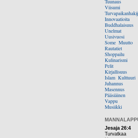
Tuunaus
Viisumi
Turvapaikanhakij
Innovaatioita
Buddhalaisuus
Unelmat
Uusivuosi
Some
Muutto
Rautatiet
Shoppailu
Kulinarismi
Pelit
Kirjallisuus
Islam
Kulttuuri
Juhannus
Masennus
Pääsiäinen
Vappu
Musiikki
MANNALAPP
Jesaja 26:4
Turvatkaa