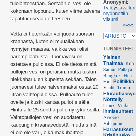
Anonyymi
:
tulolähteestään. Sentään ei vesi ole
Tyttöystävällen
kokonaan loppunut, kuten viime talvena
myönnettiin
tapahtui useaan otteeseen.
viisumi!
»»»»
Vettä ei tietenkään voi juoda suoraan
kraanasta, kuten ei muuallakaan
hymyjen maassa, vaikka vesi olisi
TUNNISTEET
parempilaatuista. Juomavesi on
Yleinen
Koh
Thaimaa
ostettava pulloissa. Ei ole tietoa mistä
Samui
Pattaya
pullojen vesi on peräisin, mutta tuskin
Bangkok
Hua
hiekkaharjujen kupeista sekään. Talon
Hin
Politiikka
juomavesi tulee halvemmaksi ostaa 20
Vaalit
Trump
Eturauhassy
litran vaihtopulloissa. Pulloauto tulee
Nörtteily
ovelle ja kuski kantaa pullot sisälle.
Linux
Vinkit
Hinta alle 25 senttiä pullo nykykurssilla.
Ihmissuhteet
Avioero
Vaihtopullojen vesi on suodatettu
Vihapuhe
kaupungin kraanavedestä, mutta siinä
Harrastukset
ei ole ole väri, eikä makuhaittoja.
Kristinusko