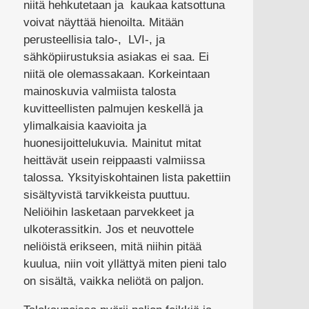
niitä hehkutetaan ja kaukaa katsottuna
voivat näyttää hienoilta. Mitään
perusteellisia talo-, LVI-, ja
sähköpiirustuksia asiakas ei saa. Ei
niitä ole olemassakaan. Korkeintaan
mainoskuvia valmiista talosta
kuvitteellisten palmujen keskellä ja
ylimalkaisia kaavioita ja
huonesijoittelukuvia. Mainitut mitat
heittävät usein reippaasti valmiissa
talossa. Yksityiskohtainen lista pakettiin
sisältyvistä tarvikkeista puuttuu.
Neliöihin lasketaan parvekkeet ja
ulkoterassitkin. Jos et neuvottele
neliöistä erikseen, mitä niihin pitää
kuulua, niin voit yllättyä miten pieni talo
on sisältä, vaikka neliötä on paljon.