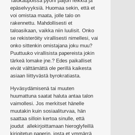
Talokaupoissa pyörii paljon feikkiä ja
epäselvyyksiä. Huomaa sekin, että et
voi omistaa maata, jolle talo on
rakennettu. Mahdollisesti et
taloasikaan, vaikka niin luulisit. Onko
se rekisteröity virallisesti nimellesi, vai
onko sittenkin omistajana joku muu?
Puuttuuko virallisista papereista jokin
tärkeä lomake jne.? Edes paikalliset
eivät välttämättä ole perillä kaikesta
asiaan liittyvästä byrokratiasta.
Hyväsydämisenä tai muuten
huumattuna saatat haluta antaa talon
vaimollesi. Jos merkitset hänelle
muutakin kuin sosiaaliturvaa, hän
saattaa silloin kertoa sinulle, että
joudut allekirjoittamaan hieroglyfeillä
kirjoitetun paperin, josta et ymmärrä