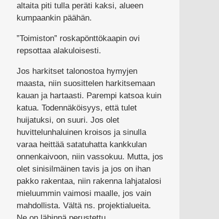
altaita piti tulla peräti kaksi, alueen
kumpaankin päähän.
”Toimiston” roskapönttökaapin ovi
repsottaa alakuloisesti.
Jos harkitset talonostoa hymyjen
maasta, niin suosittelen harkitsemaan
kauan ja hartaasti. Parempi katsoa kuin
katua. Todennäköisyys, että tulet
huijatuksi, on suuri. Jos olet
huvittelunhaluinen kroisos ja sinulla
varaa heittää satatuhatta kankkulan
onnenkaivoon, niin vassokuu. Mutta, jos
olet sinisilmäinen tavis ja jos on ihan
pakko rakentaa, niin rakenna lahjatalosi
mieluummin vaimosi maalle, jos vain
mahdollista. Vältä ns. projektialueita.
Ne on lähinnä perustettu