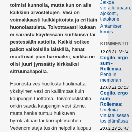
Jatkoa
toimisi kunnolla, mutta kun on alle
vierailulupaan,
kaikkien arvostelujen. Vesi on
ajokortti,
tietokone
voimakkaasti kalkkipitoista ja erittäin
Antamisen
huonolaatuista. Toivottavasti kukaan
kirous
ei sairastu käydessään suihkussa tai
pestessään astioita. Kalkki sotkee
KOMMENTIT
paikat valkoisilla läiskillä, hanat
12.03.21 18:14
muuttuvat pian harmaiksi, vaikka ne
Cogito, ergo
sum -
olisi juuri jynssätty kirkkaiksi
Rollemaa
:
sitruunahapolla.
Pena in
memorian
Huonosta vesihuollosta huolimatta
12.03.21 18:13
yksityinen vesi on kalliimpaa kuin
Cogito, ergo
kaupungin tuottama. Toivomuslistalla
sum -
Rollemaa
:
onkin saada kaupungin vesi tänne,
Unelmia
mutta hanke tuntuu hukkuvan
virtuaalisessa
byrokratiaan tai korruptiosuohon.
tosielämässä
Vedenomistaja tuskin helpolla luopuu
28.01.19 16:43