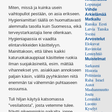
Lopunajat
Miten, missä ja kuinka usein
Viihde
vaihtopullot pestään, on asia erikseen.
Arkielämää
Matkailu
Hygieniamittari täällä on huomattavasti
Ranska
Eesti
alemmalla tasolla kuin Suomessa, eikä
Latvia
Tanska
terveystarkastajia liene ollenkaan.
Sveitsi
Hygieniapassia ei vaadita
Arvostelut
Elokuvat
elintarvikkeiden käsittelyyn.
Ravintolat
Mainittakoon, että lähes kaikki
Lentoyhtiö
katuruokakauppiaat käsittelee ruokia
Muistelmat
ilman suojakäsineitä, esim. mättää
Sarkasmi
vihannekset ym. asiakkaan annokseen
Historia
Poliisiasia
paljain käsin, välillä pyyhkäisten niitä
Raha
Israel
enemmän tai vähemmän puhtaaseen
Autot
essuunsa.
Maahanmuutto
Joulu
Lemmikit
Tuli hiljan käytyä katsomassa
Luonto
”vesilaitosta”, josta vetemme tulee.
Kyselyt
Näytti pikemminkin paikalta, jonne