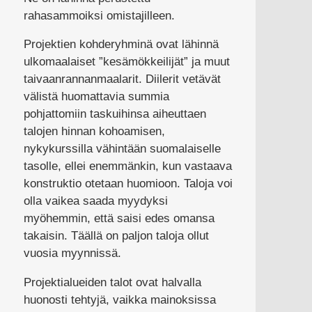
rahasammoiksi omistajilleen.
Projektien kohderyhminä ovat lähinnä
ulkomaalaiset ”kesämökkeilijät” ja muut
taivaanrannanmaalarit. Diilerit vetävät
välistä huomattavia summia
pohjattomiin taskuihinsa aiheuttaen
talojen hinnan kohoamisen,
nykykurssilla vähintään suomalaiselle
tasolle, ellei enemmänkin, kun vastaava
konstruktio otetaan huomioon. Taloja voi
olla vaikea saada myydyksi
myöhemmin, että saisi edes omansa
takaisin. Täällä on paljon taloja ollut
vuosia myynnissä.
Projektialueiden talot ovat halvalla
huonosti tehtyjä, vaikka mainoksissa