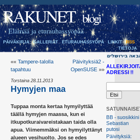
RAKUNET
blogi
Elämää ja eturauhassyöpää
PÄIVÄKIRJA
GALLERIAT
ETURAUHASSYÖPÄ
LINKIT
RSS
TIETOJA
««
Tampere-talolla
Päivityksiä2 -
ALLEKIRJOIT
tapahtuu
OpenSUSE
»»
ADRESSI !!
Torstaina 28.11.2013
Hymyjen maa
Tuppaa monta kertaa hymyilyttää
SATUNNAISE
täällä hymyjen maassa, kun ei
BB - suosikkini
itkupotkuraivareistakaan taida olla
Sebastian
putosi
apua. Viimemmäksi on hymyilyttänyt
Päivityksiä:
alueen vesihuolto. Jos se edes