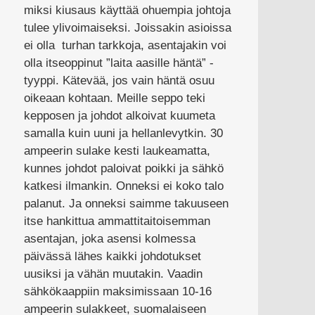
miksi kiusaus käyttää ohuempia johtoja
tulee ylivoimaiseksi. Joissakin asioissa
ei olla turhan tarkkoja, asentajakin voi
olla itseoppinut ”laita aasille häntä” -
tyyppi. Kätevää, jos vain häntä osuu
oikeaan kohtaan. Meille seppo teki
kepposen ja johdot alkoivat kuumeta
samalla kuin uuni ja hellanlevytkin. 30
ampeerin sulake kesti laukeamatta,
kunnes johdot paloivat poikki ja sähkö
katkesi ilmankin. Onneksi ei koko talo
palanut. Ja onneksi saimme takuuseen
itse hankittua ammattitaitoisemman
asentajan, joka asensi kolmessa
päivässä lähes kaikki johdotukset
uusiksi ja vähän muutakin. Vaadin
sähkökaappiin maksimissaan 10-16
ampeerin sulakkeet, suomalaiseen