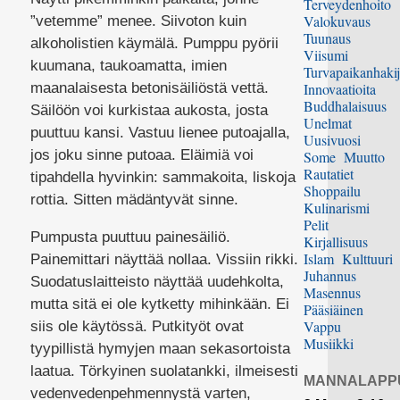
Terveydenhoito
Valokuvaus
”vetemme” menee. Siivoton kuin
Tuunaus
alkoholistien käymälä. Pumppu pyörii
Viisumi
kuumana, taukoamatta, imien
Turvapaikanhakij
maanalaisesta betonisäiliöstä vettä.
Innovaatioita
Buddhalaisuus
Säilöön voi kurkistaa aukosta, josta
Unelmat
puuttuu kansi. Vastuu lienee putoajalla,
Uusivuosi
jos joku sinne putoaa. Eläimiä voi
Some
Muutto
Rautatiet
tipahdella hyvinkin: sammakoita, liskoja
Shoppailu
rottia. Sitten mädäntyvät sinne.
Kulinarismi
Pelit
Pumpusta puuttuu painesäiliö.
Kirjallisuus
Islam
Kulttuuri
Painemittari näyttää nollaa. Vissiin rikki.
Juhannus
Suodatuslaitteisto näyttää uudehkolta,
Masennus
mutta sitä ei ole kytketty mihinkään. Ei
Pääsiäinen
Vappu
siis ole käytössä. Putkityöt ovat
Musiikki
tyypillistä hymyjen maan sekasortoista
laatua. Törkyinen suolatankki, ilmeisesti
MANNALAPP
vedenvedenpehmennystä varten,