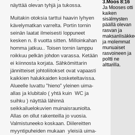
3.Moos 8:16
näyttää olevan tyhjä ja tukossa.
Ja Mooses otti
kaiken
Muitakin otoksia tarttui haavin lyhyen
sisälmysten
päällä olevan
kävelymatkan varrelta. Portin tornin
rasvan ja
seinän laatat ilmeisesti loppuneet
maksanlisäkke
kesken n. 8 vuotta sitten. Milloinkahan
ja molemmat
munuaiset
homma jatkuu.. Toisen tornin lamppu
rasvoineen ja
roikkuu pelkän johdon varassa. Ketään
poltti ne
ei kiinnosta korjata. Sähkömittarin
alttarilla.
jännitteiset johtoliitokset ovat vapaasti
kaikkien halukkaiden kosketeltavissa.
Alueelle luvattu ”hieno” yleinen uima-
allas ja klubitalo ( yhtä kuin WC ja
suihku ) näyttää lähinnä
seikkailuelokuvien muinaisrauniolta.
Allas on ollut rakenteilla jo vuosia.
Valmistuneeko koskaan. Diilereitten
myyntipuheiden mukaan yleisiä uima-