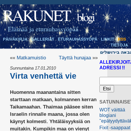
RAKUNET
blogi
Elämää ja eturauhassyöpää
PÄIVÄKIRJA
GALLERIAT
ETURAUHASSYÖPÄ
LINKIT
RSS
TIETOJA
««
Matkamuistio
Täyttä hunajaa
»»
ALLEKIRJOIT
ADRESSI !!
Sunnuntaina 17.01.2010
Virta venhettä vie
Huomenna maanantaina sitten
starttaan matkaan, kolmannen kerran
SATUNNAISE
Taikamaahan. Thaimaa pääsee siten
WOT väittää
Israelin rinnalle maana, jossa olen
blogiani
"epätyydyttävä
käynyt kolmesti. Yhtäläisyyksiä on
Fixit -saappaat
muitakin. Kumpikin maa on vienyt