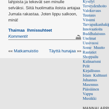
Kyselyt
lahjoista ja tekevät sen minulle
Terveydenhoito
selväksi. Siitä huolimatta iloista antajaa
Valokuvaus
Jumala rakastaa. Joten lippu salkoon,
Tuunaus
Viisumi
minä!
Turvapaikanhakij
Innovaatioita
Thaimaa
Ihmissuhteet
Buddhalaisuus
Kommentit
Unelmat
Uusivuosi
Some
Muutto
««
Matkamuistio
Täyttä hunajaa
»»
Rautatiet
Shoppailu
Kulinarismi
Pelit
Kirjallisuus
Islam
Kulttuuri
Juhannus
Masennus
Pääsiäinen
Vappu
Musiikki
MANNALAPP