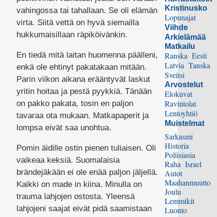
Kristinusko
vahingossa tai tahallaan. Se oli elämän
Lopunajat
virta. Siitä vettä on hyvä siemailla
Viihde
hukkumaisillaan räpiköivänkin.
Arkielämää
Matkailu
En tiedä mitä laitan huomenna päälleni,
Ranska
Eesti
Latvia
Tanska
enkä ole ehtinyt pakatakaan mitään.
Sveitsi
Parin viikon aikana erääntyvät laskut
Arvostelut
yritin hoitaa ja pestä pyykkiä. Tänään
Elokuvat
Ravintolat
on pakko pakata, tosin en paljon
Lentoyhtiö
tavaraa ota mukaan. Matkapaperit ja
Muistelmat
lompsa eivät saa unohtua.
Sarkasmi
Historia
Pomin äidille ostin pienen tuliaisen. Oli
Poliisiasia
vaikeaa keksiä. Suomalaisia
Raha
Israel
brändejäkään ei ole enää paljon jäljellä.
Autot
Maahanmuutto
Kaikki on made in kiina. Minulla on
Joulu
trauma lahjojen ostosta. Yleensä
Lemmikit
lahjojeni saajat eivät pidä saamistaan
Luonto