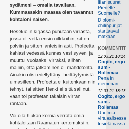
liian suuret
sydämeni – omalla tavallaan.
Pienelle
Kummassakin maassa olen tavannut
Suomelle?
kohtaloni naisen.
Diplomi-
chilinpurijat
starttaavat
Hesekielin kirjassa puhutaan virrasta,
matkaan
jossa oli vettä ensin nilkkoihin, sitten
polviin ja sitten lanteisiin asti. Profeetta
KOMMENTIT
kahlasi vedessä kunnes vesi syveni ja
12.03.21 18:14
muuttui vuolaaksi virraksi, siihen
Cogito, ergo
malliin, että jatkaminen oli mahdotonta.
sum -
Rollemaa
:
Ainakin olisi edellyttänyt heittäytymistä
Pena in
uimasilleen. Profeetta ei kuitenkaan niin
memorian
tehnyt, tai sitten Henki ei sitä sallinut,
12.03.21 18:13
vaan toi profeetan takaisin virran
Cogito, ergo
sum -
rantaan.
Rollemaa
:
Unelmia
Voi olla hiukan kornia verrata omia
virtuaalisessa
kohtaloitaan Raamatun kertomuksiin,
tosielämässä