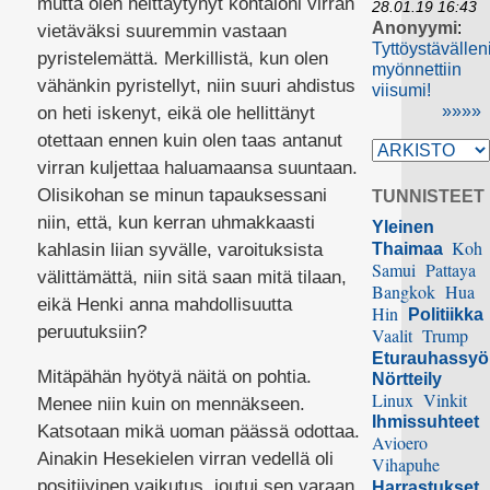
mutta olen heittäytynyt kohtaloni virran
28.01.19 16:43
Anonyymi
:
vietäväksi suuremmin vastaan
Tyttöystävällen
pyristelemättä. Merkillistä, kun olen
myönnettiin
vähänkin pyristellyt, niin suuri ahdistus
viisumi!
»»»»
on heti iskenyt, eikä ole hellittänyt
otettaan ennen kuin olen taas antanut
virran kuljettaa haluamaansa suuntaan.
Olisikohan se minun tapauksessani
TUNNISTEET
niin, että, kun kerran uhmakkaasti
Yleinen
Koh
kahlasin liian syvälle, varoituksista
Thaimaa
Samui
Pattaya
välittämättä, niin sitä saan mitä tilaan,
Bangkok
Hua
eikä Henki anna mahdollisuutta
Hin
Politiikka
peruutuksiin?
Vaalit
Trump
Eturauhassy
Mitäpähän hyötyä näitä on pohtia.
Nörtteily
Linux
Vinkit
Menee niin kuin on mennäkseen.
Ihmissuhteet
Katsotaan mikä uoman päässä odottaa.
Avioero
Ainakin Hesekielen virran vedellä oli
Vihapuhe
positiivinen vaikutus, joutui sen varaan
Harrastukset