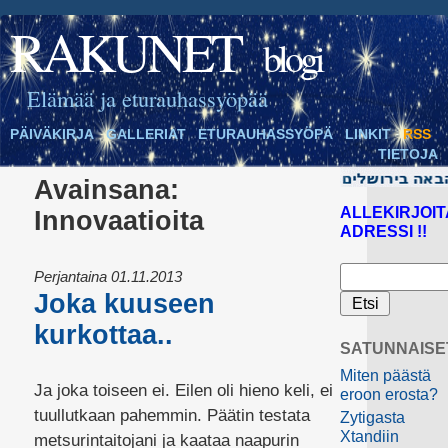
RAKUNET
blogi
Elämää ja eturauhassyöpää
PÄIVÄKIRJA
GALLERIAT
ETURAUHASSYÖPÄ
LINKIT
RSS
TIETOJA
Avainsana:
ALLEKIRJOIT
Innovaatioita
ADRESSI !!
Perjantaina 01.11.2013
Joka kuuseen
kurkottaa..
SATUNNAISE
Miten päästä
Ja joka toiseen ei. Eilen oli hieno keli, ei
eroon erosta?
tuullutkaan pahemmin. Päätin testata
Zytigasta
Xtandiin
metsurintaitojani ja kaataa naapurin