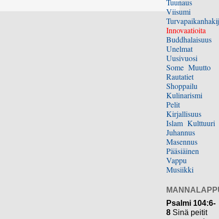
Tuunaus
Viisumi
Turvapaikanhakij
Innovaatioita
Buddhalaisuus
Unelmat
Uusivuosi
Some
Muutto
Rautatiet
Shoppailu
Kulinarismi
Pelit
Kirjallisuus
Islam
Kulttuuri
Juhannus
Masennus
Pääsiäinen
Vappu
Musiikki
MANNALAPP
Psalmi 104:6-
8
Sinä peitit