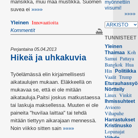
mansikka, muu maa mustikka. Suomen
myönnettiin
viisumi!
suvea ei
»»»»
»»»»
Innovaatioita
Yleinen
Kommentit
TUNNISTEET
Yleinen
Perjantaina 05.04.2013
Koh
Thaimaa
Hikeä ja uhkakuvia
Samui
Pattaya
Bangkok
Hua
Hin
Politiikka
Työelämässä elin kirjaimellisesti
Vaalit
Trump
aikataulujen mukaan. Eläkkeellä on
Eturauhassy
Nörtteily
mukavaa se, että ei ole mitään
Linux
Vinkit
aikatauluja.Paitsi joskus matkustaessa
Ihmissuhteet
tai laskuja maksellessa. Muuten ei ole
Avioero
paineita "huvilaa laittaa" tai tehdä
Vihapuhe
Harrastukset
mitään tiettyyn aikarajaan mennessä.
Kristinusko
Noin viikko sitten sain
»»»»
Lopunajat
Viihde