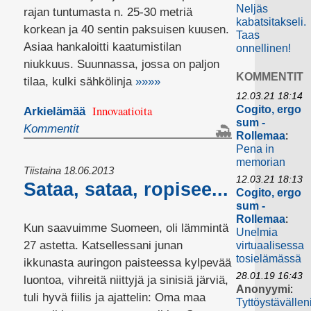
Neljäs
rajan tuntumasta n. 25-30 metriä
kabatsitakseli.
korkean ja 40 sentin paksuisen kuusen.
Taas
Asiaa hankaloitti kaatumistilan
onnellinen!
niukkuus. Suunnassa, jossa on paljon
KOMMENTIT
tilaa, kulki sähkölinja
»»»»
12.03.21 18:14
Innovaatioita
Cogito, ergo
Arkielämää
sum -
Kommentit
Rollemaa
:
Pena in
memorian
Tiistaina 18.06.2013
12.03.21 18:13
Sataa, sataa, ropisee...
Cogito, ergo
sum -
Rollemaa
:
Kun saavuimme Suomeen, oli lämmintä
Unelmia
27 astetta. Katsellessani junan
virtuaalisessa
tosielämässä
ikkunasta auringon paisteessa kylpevää
28.01.19 16:43
luontoa, vihreitä niittyjä ja sinisiä järviä,
Anonyymi
:
tuli hyvä fiilis ja ajattelin: Oma maa
Tyttöystävällen