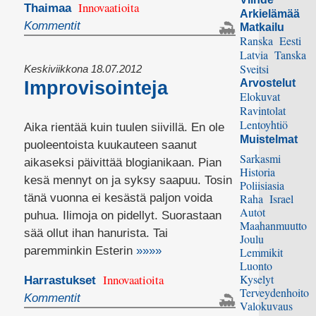
Innovaatioita
Thaimaa
Arkielämää
Kommentit
Matkailu
Ranska
Eesti
Latvia
Tanska
Sveitsi
Keskiviikkona 18.07.2012
Arvostelut
Improvisointeja
Elokuvat
Ravintolat
Lentoyhtiö
Aika rientää kuin tuulen siivillä. En ole
Muistelmat
puoleentoista kuukauteen saanut
Sarkasmi
aikaseksi päivittää blogianikaan. Pian
Historia
kesä mennyt on ja syksy saapuu. Tosin
Poliisiasia
tänä vuonna ei kesästä paljon voida
Raha
Israel
Autot
puhua. Ilimoja on pidellyt. Suorastaan
Maahanmuutto
sää ollut ihan hanurista. Tai
Joulu
paremminkin Esterin
»»»»
Lemmikit
Luonto
Innovaatioita
Kyselyt
Harrastukset
Terveydenhoito
Kommentit
Valokuvaus