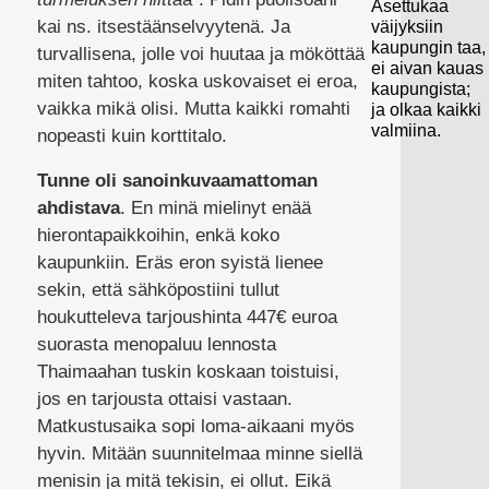
Asettukaa
kai ns. itsestäänselvyytenä. Ja
väijyksiin
kaupungin taa,
turvallisena, jolle voi huutaa ja mököttää
ei aivan kauas
miten tahtoo, koska uskovaiset ei eroa,
kaupungista;
vaikka mikä olisi. Mutta kaikki romahti
ja olkaa kaikki
valmiina.
nopeasti kuin korttitalo.
Tunne oli sanoinkuvaamattoman
ahdistava
. En minä mielinyt enää
hierontapaikkoihin, enkä koko
kaupunkiin. Eräs eron syistä lienee
sekin, että sähköpostiini tullut
houkutteleva tarjoushinta 447€ euroa
suorasta menopaluu lennosta
Thaimaahan tuskin koskaan toistuisi,
jos en tarjousta ottaisi vastaan.
Matkustusaika sopi loma-aikaani myös
hyvin. Mitään suunnitelmaa minne siellä
menisin ja mitä tekisin, ei ollut. Eikä