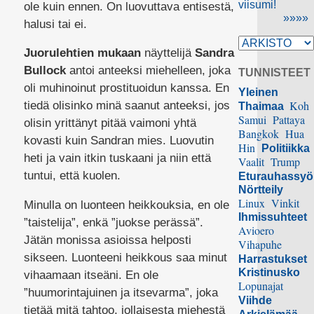
viisumi!
ole kuin ennen. On luovuttava entisestä,
»»»»
halusi tai ei.
Juorulehtien mukaan
näyttelijä
Sandra
Bullock
antoi anteeksi miehelleen, joka
TUNNISTEET
oli muhinoinut prostituoidun kanssa. En
Yleinen
Koh
tiedä olisinko minä saanut anteeksi, jos
Thaimaa
Samui
Pattaya
olisin yrittänyt pitää vaimoni yhtä
Bangkok
Hua
kovasti kuin Sandran mies. Luovutin
Hin
Politiikka
heti ja vain itkin tuskaani ja niin että
Vaalit
Trump
tuntui, että kuolen.
Eturauhassy
Nörtteily
Linux
Vinkit
Minulla on luonteen heikkouksia, en ole
Ihmissuhteet
”taistelija”, enkä ”juokse perässä”.
Avioero
Jätän monissa asioissa helposti
Vihapuhe
sikseen. Luonteeni heikkous saa minut
Harrastukset
Kristinusko
vihaamaan itseäni. En ole
Lopunajat
”huumorintajuinen ja itsevarma”, joka
Viihde
tietää mitä tahtoo, jollaisesta miehestä