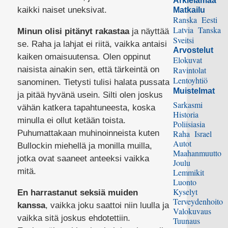
Arkielämää
kaikki naiset uneksivat.
Matkailu
Ranska
Eesti
Latvia
Tanska
Minun olisi pitänyt rakastaa
ja näyttää
Sveitsi
se. Raha ja lahjat ei riitä, vaikka antaisi
Arvostelut
kaiken omaisuutensa. Olen oppinut
Elokuvat
naisista ainakin sen, että tärkeintä on
Ravintolat
Lentoyhtiö
sanominen. Tietysti tulisi halata pussata
Muistelmat
ja pitää hyvänä usein. Silti olen joskus
Sarkasmi
vähän katkera tapahtuneesta, koska
Historia
minulla ei ollut ketään toista.
Poliisiasia
Puhumattakaan muhinoinneista kuten
Raha
Israel
Autot
Bullockin miehellä ja monilla muilla,
Maahanmuutto
jotka ovat saaneet anteeksi vaikka
Joulu
mitä.
Lemmikit
Luonto
Kyselyt
En harrastanut seksiä muiden
Terveydenhoito
kanssa
, vaikka joku saattoi niin luulla ja
Valokuvaus
vaikka sitä joskus ehdotettiin.
Tuunaus