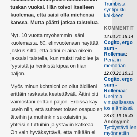
Trumbista
tuskan vuoksi. Hän toivoi itselleen
syntipukki
kuolemaa, että saisi olla miehensä
kaikkeen
kanssa. Mutta päätti jatkaa taistelua.
KOMMENTIT
Nyt, 10 vuotta myöhemmin isäni
12.03.21 18:14
Cogito, ergo
kuolemasta, 80. elinvuotenaan näyttää
sum -
joskus siltä, että äitini ei aina oikein
Rollemaa
:
jaksaisi taistella, kun muisti rakoilee ja
Pena in
fyysistä ja henkistä kipua on liian
memorian
paljon.
12.03.21 18:13
Cogito, ergo
sum -
Myös minun kohtaloni on ollut äidilleni
Rollemaa
:
erittäin raskasta kestettävää. Äitini piti
Unelmia
vaimostani erittäin paljon. Eroissa käy
virtuaalisessa
tosielämässä
usein niin, että suhteet toisen osapuolen
28.01.19 16:43
äiteihin ja muihinkin sukulaisiin ja
Anonyymi
:
yhteisiin tuttuihin ja ystäviin katkeaa.
Tyttöystävällen
On vain hyväksyttävä, että mikään ei
myönnettiin