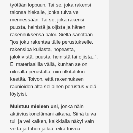
työtään loppuun. Tai se, joka rakensi
talonsa hiekalle, jonka tulva vei
mennessään. Tai se, joka rakensi
puusta, heinistä ja oljista ja hänen
rakennuksensa paloi. Siellä sanotaan
”jos joku rakentaa tälle perustukselle,
rakensipa kullasta, hopeasta,
jalokivistä, puusta, heinistä tai oljista..”.
Ei materiaalilla väliä, kunhan se on
oikealla perustalla, niin olkitalokin
kestää. Toivon, että rakennukseni
raunioiden alta sellainen perustus vielä
löytyisi.
Muistuu mieleen uni
, jonka näin
aktiiviuskonelämäni aikana. Siinä tulva
tuli ja vei kaiken, kaikkialla näkyi vain
vettä ja tuhon jälkiä, eikä toivoa