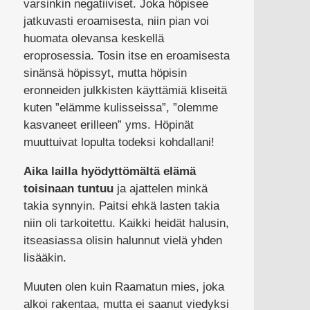
varsinkin negatiiviset. Joka höpisee
jatkuvasti eroamisesta, niin pian voi
huomata olevansa keskellä
eroprosessia. Tosin itse en eroamisesta
sinänsä höpissyt, mutta höpisin
eronneiden julkkisten käyttämiä kliseitä
kuten ”elämme kulisseissa”, ”olemme
kasvaneet erilleen” yms. Höpinät
muuttuivat lopulta todeksi kohdallani!
Aika lailla hyödyttömältä elämä
toisinaan tuntuu
ja ajattelen minkä
takia synnyin. Paitsi ehkä lasten takia
niin oli tarkoitettu. Kaikki heidät halusin,
itseasiassa olisin halunnut vielä yhden
lisääkin.
Muuten olen kuin Raamatun mies, joka
alkoi rakentaa, mutta ei saanut viedyksi