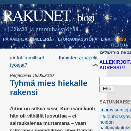
RAKUNET
blogi
Elämää ja eturauhassyöpää
PÄIVÄKIRJA
GALLERIAT
ETURAUHASSYÖPÄ
LINKIT
RSS
TIETOJA
««
Inhimmilliset
Ihmisten arpapelit
ALLEKIRJOIT
työajat?
»»
ADRESSI !!
Perjantaina 18.06.2010
Tyhmä mies hiekalle
rakensi
SATUNNAISE
Äitini on sitkeä sissi
. Kun isäni kuoli,
Improvisointej
hän oli vähällä luovuttaa – ei
Eturauhassyöv
hoidon
sairauksiensa murtamana – vaan
haittavaikutuks
rakkaansa menetyksen aiheuttaman