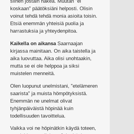
siihen jostain hakea. Muutan ”ei
koskaan” päätöksiäni helposti. Olisin
voinut tehdä tehdä monia asioita toisin.
Etsiä enemmän yhteisiä puolia ja
harrastuksia ja yhteydenpitoa.
Kaikella on aikansa
Saarnaajan
kirjassa mainitaan. On aika taistella ja
aika luovuttaa. Aika olisi unohtaakin,
mutta se ei ole helppoa ja siksi
muistelen menneitä.
Olen luopunut unelmistani, ”etelämeren
saarista” ja muista hömpötyksistä.
Enemmän ne unelmat olivat
tyhjänpäiväistä höpinää kuin
todellisuuden tavoittelua.
Vaikka voi ne höpinätkin käydä toteen,