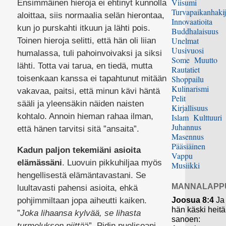
Viisumi
Ensimmäinen hieroja ei ehtinyt kunnolla
Turvapaikanhakij
aloittaa, siis normaalia selän hierontaa,
Innovaatioita
kun jo purskahti itkuun ja lähti pois.
Buddhalaisuus
Unelmat
Toinen hieroja selitti, että hän oli liian
Uusivuosi
humalassa, tuli pahoinvoivaksi ja siksi
Some
Muutto
lähti. Totta vai tarua, en tiedä, mutta
Rautatiet
toisenkaan kanssa ei tapahtunut mitään
Shoppailu
Kulinarismi
vakavaa, paitsi, että minun kävi häntä
Pelit
sääli ja yleensäkin näiden naisten
Kirjallisuus
kohtalo. Annoin hieman rahaa ilman,
Islam
Kulttuuri
Juhannus
että hänen tarvitsi sitä ”ansaita”.
Masennus
Pääsiäinen
Kadun paljon tekemiäni asioita
Vappu
elämässäni
. Luovuin pikkuhiljaa myös
Musiikki
hengellisestä elämäntavastani. Se
MANNALAPP
luultavasti pahensi asioita, ehkä
pohjimmiltaan jopa aiheutti kaiken.
Joosua 8:4
Ja
hän käski heitä
”
Joka lihaansa kylvää, se lihasta
sanoen:
turmeluksen niittä
ä”. Pidin puolisoani