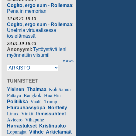
Cogito, ergo sum - Rollemaa
:
Pena in memorian
12.03.21 18:13
Cogito, ergo sum - Rollemaa
:
Unelmia virtuaalisessa
tosielämässä
28.01.19 16:43
Anonyymi
:
Tyttöystävälleni
myönnettiin viisumi!
»»»»
TUNNISTEET
Koh Samui
Yleinen
Thaimaa
Pattaya
Bangkok
Hua Hin
Vaalit
Trump
Politiikka
Eturauhassyöpä
Nörtteily
Linux
Vinkit
Ihmissuhteet
Avioero
Vihapuhe
Harrastukset
Kristinusko
Lopunajat
Viihde
Arkielämää