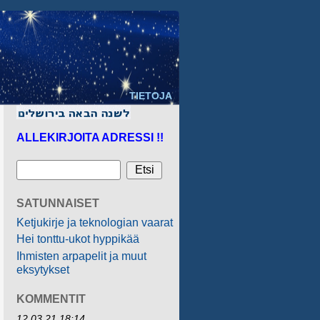
TIETOJA
ALLEKIRJOITA ADRESSI !!
SATUNNAISET
Ketjukirje ja teknologian vaarat
Hei tonttu-ukot hyppikää
Ihmisten arpapelit ja muut
eksytykset
KOMMENTIT
12.03.21 18:14