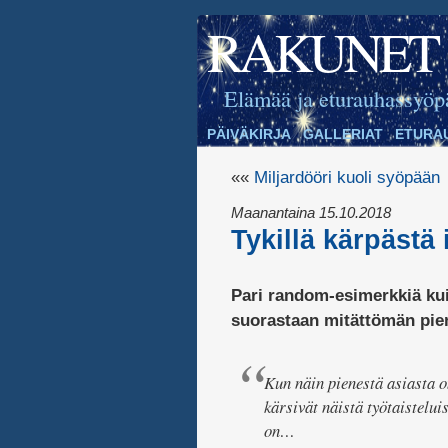
RAKUNET
Elämää ja eturauhassyöp
PÄIVÄKIRJA
GALLERIAT
ETURA
««
Miljardööri kuoli syöpään
Maanantaina 15.10.2018
Tykillä kärpästä
Pari random-esimerkkiä kuin
suorastaan mitättömän piene
Kun näin pienestä asiasta on
kärsivät näistä työtaisteluis
on…