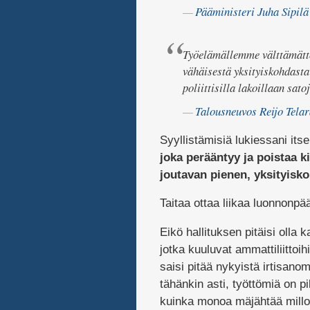
Pääministeri Juha Sipilä
Työelämällemme välttämätt
vähäisestä yksityiskohdast
poliittisilla lakoillaan sa
Talousneuvos Reijo Tela
Syyllistämisiä lukiessani itse
joka perääntyy ja poistaa k
joutavan pienen, yksityisko
Taitaa ottaa liikaa luonnonpä
Eikö hallituksen pitäisi olla 
jotka kuuluvat ammattiliittoi
saisi pitää nykyistä irtisano
tähänkin asti, työttömiä on pi
kuinka monoa mäjähtää milloi