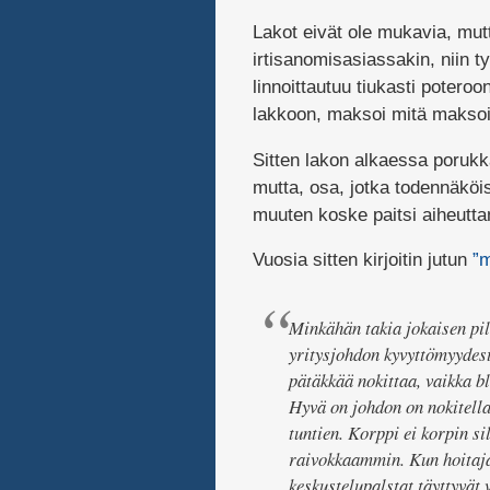
Lakot eivät ole mukavia, mut
irtisanomisasiassakin, niin ty
linnoittautuu tiukasti potero
lakkoon, maksoi mitä maksoi
Sitten lakon alkaessa porukka
mutta, osa, jotka todennäköise
muuten koske paitsi aiheuttam
Vuosia sitten kirjoitin jutun
”m
Minkähän takia jokaisen pil
yritysjohdon kyvyttömyydestä
pätäkkää nokittaa, vaikka bl
Hyvä on johdon on nokitell
tuntien. Korppi ei korpin s
raivokkaammin. Kun hoitajat
keskustelupalstat täyttyvät v