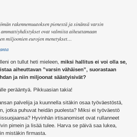
ömän rakennemuutoksen pienestä ja sinänsä varsin
a ammattiyhdistykset ovat valmiita aiheuttamaan
tojen miljoonien eurojen menetykset…
ranta
lleni on tullut heti mieleen,
miksi hallitus ei voi olla se,
iistaa aiheuttavan ”varsin vähäisen”, suorastaan
hdan ja niin miljoonat säästyisivät?
älle perääntyä. Pikkuasian takia!
kansan palvelija ja kuunnella sitäkin osaa työväestöstä,
hin, jotka puhuvat heidän puolesta? Miksi ei työväestö
missuojaansa? Hyvinhän irtisanomiset ovat rullanneet
lvin pimein ja lisää tulee. Harva se päivä saa lukea,
n mistäkin firmasta.