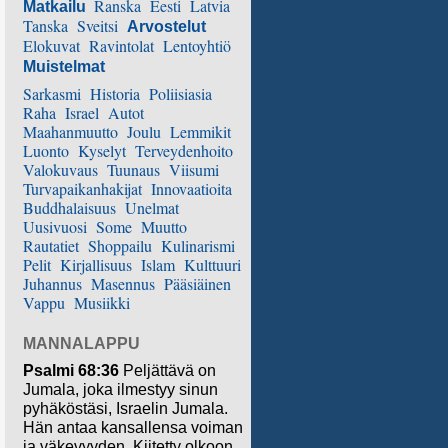
Ranska
Eesti
Latvia
Matkailu
Tanska
Sveitsi
Arvostelut
Elokuvat
Ravintolat
Lentoyhtiö
Muistelmat
Sarkasmi
Historia
Poliisiasia
Raha
Israel
Autot
Maahanmuutto
Joulu
Lemmikit
Luonto
Kyselyt
Terveydenhoito
Valokuvaus
Tuunaus
Viisumi
Turvapaikanhakijat
Innovaatioita
Buddhalaisuus
Unelmat
Uusivuosi
Some
Muutto
Rautatiet
Shoppailu
Kulinarismi
Pelit
Kirjallisuus
Islam
Kulttuuri
Juhannus
Masennus
Pääsiäinen
Vappu
Musiikki
MANNALAPPU
Psalmi 68:36
Peljättävä on
Jumala, joka ilmestyy sinun
pyhäköstäsi, Israelin Jumala.
Hän antaa kansallensa voiman
ja väkevyyden. Kiitetty olkoon