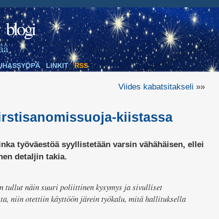
blogi
ää
UHASSYÖPÄ
LINKIT
RSS
Viides kabatsitakseli
»»
 irstisanomissuoja-kiistassa
ka työväestöä syyllistetään varsin vähähäisen, ellei
n detaljin takia.
 tullut näin suuri poliittinen kysymys ja sivulliset
ta, niin otettiin käyttöön järein työkalu, mitä hallituksella