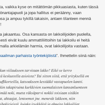
ta, vaikka kyse on mitättömän pikkuasiasta, kuten tässä
önantajapuoli ja jopa hallitus ei peräänny, vaan
onsa ja ampuu tykillä takaisin, antaen tilanteen mennä
!
 jakaantuu. Osa kansasta on lakkoilijoiden puolella,
sti eivät kuulu ammattiliittoihin tai lakkoilu ei heitä
alla arkielämän harmia, ovat lakkoilijoita vastaan.
aailman parhaista työntekijöistä
”. Ihmettelin siinä näin:
kun viilaukseen tarvitaan lakko? Eikö se kerro
 keskustella asioista? Tai sitten siitä, että yrityksellä on
uffikorteilla, katsoakseen kestääkö vastapuolen kantti.
akin takapiruina kurkkivien suomalaisten kansanluonteen
ilmää noki, mutta räksäparvi nokkii toisiaan sitäkin
, ahtaajat, lentoemot jne. menevät lakkoon, niin
ihakirjeistä, kuinka itsekkäitä ja ahneita lakkoilijat