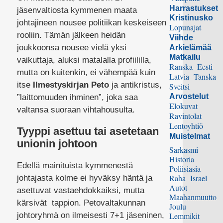
Harrastukset
jäsenvaltiosta kymmenen maata
Kristinusko
johtajineen nousee politiikan keskeiseen
Lopunajat
rooliin. Tämän jälkeen heidän
Viihde
joukkoonsa nousee vielä yksi
Arkielämää
Matkailu
vaikuttaja, aluksi matalalla profiililla,
Ranska
Eesti
mutta on kuitenkin, ei vähempää kuin
Latvia
Tanska
itse
Ilmestyskirjan Peto
ja antikristus,
Sveitsi
Arvostelut
”laittomuuden ihminen”, joka saa
Elokuvat
valtansa suoraan vihtahousulta.
Ravintolat
Lentoyhtiö
Tyyppi asettuu tai asetetaan
Muistelmat
unionin johtoon
Sarkasmi
Historia
Edellä mainituista kymmenestä
Poliisiasia
Raha
Israel
johtajasta kolme ei hyväksy häntä ja
Autot
asettuvat vastaehdokkaiksi, mutta
Maahanmuutto
kärsivät tappion. Petovaltakunnan
Joulu
johtoryhmä on ilmeisesti 7+1 jäseninen,
Lemmikit