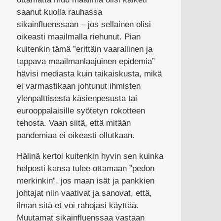
saanut kuolla rauhassa
sikainfluenssaan – jos sellainen olisi
oikeasti maailmalla riehunut. Pian
kuitenkin tämä ”erittäin vaarallinen ja
tappava maailmanlaajuinen epidemia”
hävisi mediasta kuin taikaiskusta, mikä
ei varmastikaan johtunut ihmisten
ylenpalttisesta käsienpesusta tai
eurooppalaisille syötetyn rokotteen
tehosta. Vaan siitä, että mitään
pandemiaa ei oikeasti ollutkaan.
Hälinä kertoi kuitenkin hyvin sen kuinka
helposti kansa tulee ottamaan ”pedon
merkinkin”, jos maan isät ja pankkien
johtajat niin vaativat ja sanovat, että,
ilman sitä et voi rahojasi käyttää.
Muutamat sikainfluenssaa vastaan