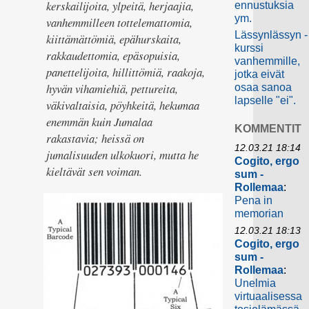
kerskailijoita, ylpeitä, herjaajia,
ennustuksia
ym.
vanhemmilleen tottelemattomia,
Lässynlässyn -
kiittämättömiä, epähurskaita,
kurssi
rakkaudettomia, epäsopuisia,
vanhemmille,
panettelijoita, hillittömiä, raakoja,
jotka eivät
hyvän vihamiehiä, pettureita,
osaa sanoa
lapselle "ei".
väkivaltaisia, pöyhkeitä, hekumaa
enemmän kuin Jumalaa
KOMMENTIT
rakastavia; heissä on
12.03.21 18:14
jumalisuuden ulkokuori, mutta he
Cogito, ergo
kieltävät sen voiman.
sum -
Rollemaa
:
Pena in
memorian
12.03.21 18:13
Cogito, ergo
sum -
Rollemaa
:
Unelmia
virtuaalisessa