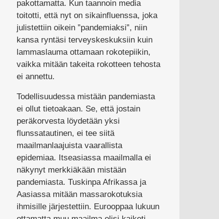
pakottamatta. Kun taannoin media
toitotti, että nyt on sikainfluenssa, joka
julistettiin oikein ”pandemiaksi”, niin
kansa ryntäsi terveyskeskuksiin kuin
lammaslauma ottamaan rokotepiikin,
vaikka mitään takeita rokotteen tehosta
ei annettu.
Todellisuudessa mistään pandemiasta
ei ollut tietoakaan. Se, että jostain
peräkorvesta löydetään yksi
flunssatautinen, ei tee siitä
maailmanlaajuista vaarallista
epidemiaa. Itseasiassa maailmalla ei
näkynyt merkkiäkään mistään
pandemiasta. Tuskinpa Afrikassa ja
Aasiassa mitään massarokotuksia
ihmisille järjestettiin. Eurooppaa lukuun
ottamatta muu maailma olisi kaiketi