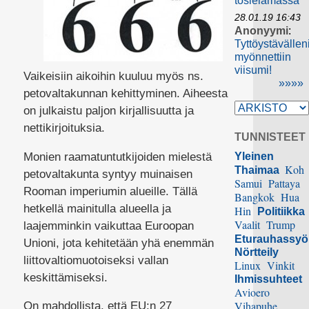
tosielämässä
28.01.19 16:43
Anonyymi
:
Tyttöystävällen
myönnettiin
viisumi!
Vaikeisiin aikoihin kuuluu myös ns.
»»»»
petovaltakunnan kehittyminen. Aiheesta
on julkaistu paljon kirjallisuutta ja
nettikirjoituksia.
TUNNISTEET
Monien raamatuntutkijoiden mielestä
Yleinen
Koh
Thaimaa
petovaltakunta syntyy muinaisen
Samui
Pattaya
Rooman imperiumin alueille. Tällä
Bangkok
Hua
hetkellä mainitulla alueella ja
Hin
Politiikka
Vaalit
Trump
laajemminkin vaikuttaa Euroopan
Eturauhassy
Unioni, jota kehitetään yhä enemmän
Nörtteily
liittovaltiomuotoiseksi vallan
Linux
Vinkit
keskittämiseksi.
Ihmissuhteet
Avioero
Vihapuhe
On mahdollista, että EU:n 27