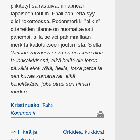
piikitetyt sairastuivat uniapnean
tapaiseen tautiin. Epäillään, että syy
olisi rokotteessa. Pedonmerkki ”piikin”
ottaneiden tilanne on huomattavasti
pahempi, sillä se voi pahimmillaan
merkitä kadotukseen joutumista: Siellä
”heidän vaivansa savu on nouseva aina
ja iankaikkisesti, eikä heillä ole lepoa
päivällä eikä yöllä, heillä, jotka petoa ja
sen kuvaa kumartavat, eikä
kenelläkään, joka ottaa sen nimen
merkin”
.
Raha
Kristinusko
Kommentit
««
Hikeä ja
Orkideat kukkivat
uhkakuvia
»»