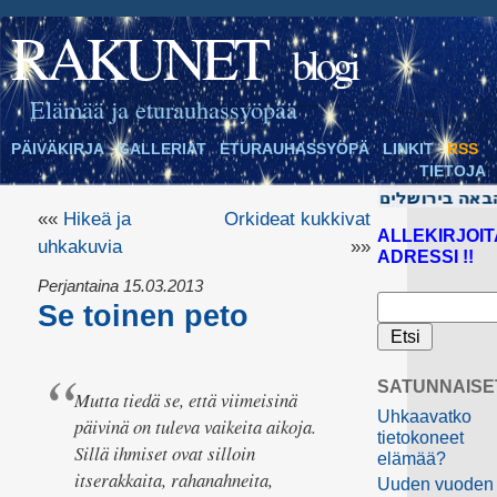
RAKUNET
blogi
Elämää ja eturauhassyöpää
PÄIVÄKIRJA
GALLERIAT
ETURAUHASSYÖPÄ
LINKIT
RSS
TIETOJA
««
Hikeä ja
Orkideat kukkivat
ALLEKIRJOIT
uhkakuvia
»»
ADRESSI !!
Perjantaina 15.03.2013
Se toinen peto
SATUNNAISE
Mutta tiedä se, että viimeisinä
Uhkaavatko
päivinä on tuleva vaikeita aikoja.
tietokoneet
Sillä ihmiset ovat silloin
elämää?
itserakkaita, rahanahneita,
Uuden vuoden