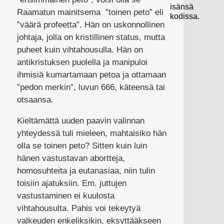
isänsä
Raamatun mainitsema ”toinen peto” eli
kodissa.
”väärä profeetta”. Hän on uskonnollinen
johtaja, jolla on kristillinen status, mutta
puheet kuin vihtahousulla. Hän on
antikristuksen puolella ja manipuloi
ihmisiä kumartamaan petoa ja ottamaan
”pedon merkin”, luvun 666, käteensä tai
otsaansa.
Kieltämättä uuden paavin valinnan
yhteydessä tuli mieleen, mahtaisiko hän
olla se toinen peto? Sitten kuin luin
hänen vastustavan abortteja,
homosuhteita ja eutanasiaa, niin tulin
toisiin ajatuksiin. Em. juttujen
vastustaminen ei kuulosta
vihtahousulta. Pahis voi tekeytyä
valkeuden enkeliksikin, eksyttääkseen