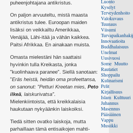
Luonto
puheenjohtajana antikristus.
Kyselyt
Terveydenhoito
On paljon arvuuteltu, mistä maasta
Valokuvaus
antikristus tulee. Euroopan maiden
Tuunaus
Viisumi
lisäksi on veikkailtu Amerikkaa,
Turvapaikanhakij
Venäjää, Lähi-itää ja vähän kaikkea.
Innovaatioita
Paitsi Afrikkaa. En ainakaan muista.
Buddhalaisuus
Unelmat
Omasta mielestäni hän saattaisi
Uusivuosi
Some
Muutto
hyvinkin tulla Kreikasta, jonka
Rautatiet
”kuolinhaava paranee”. Siellä sanotaan:
Shoppailu
”
Eräs heistä, heidän oma profeettansa,
Kulinarismi
Pelit
on sanonut: ”Petturi Kreetan mies,
Peto
Kirjallisuus
ilkeä
, laiskurivatsa”
.
Islam
Kulttuuri
Mielenkiintoista, että kreikkalaisia
Juhannus
Masennus
haukutaan nykyäänkin laiskoiksi.
Pääsiäinen
Vappu
Tiedä sitten ovatko laiskoja, mutta
Musiikki
parhaillaan tämä entisaikojen mahti-