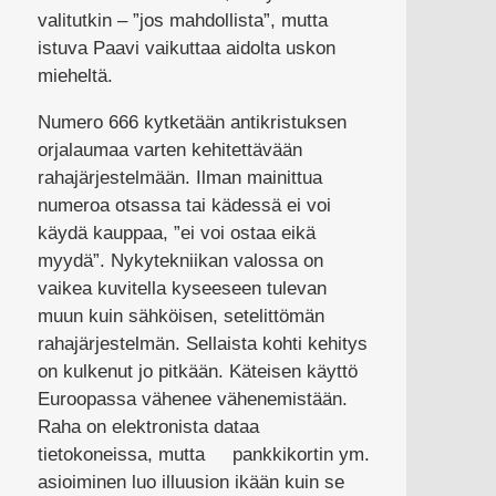
valitutkin – ”jos mahdollista”, mutta
istuva Paavi vaikuttaa aidolta uskon
mieheltä.
Numero 666 kytketään antikristuksen
orjalaumaa varten kehitettävään
rahajärjestelmään. Ilman mainittua
numeroa otsassa tai kädessä ei voi
käydä kauppaa, ”ei voi ostaa eikä
myydä”. Nykytekniikan valossa on
vaikea kuvitella kyseeseen tulevan
muun kuin sähköisen, setelittömän
rahajärjestelmän. Sellaista kohti kehitys
on kulkenut jo pitkään. Käteisen käyttö
Euroopassa vähenee vähenemistään.
Raha on elektronista dataa
tietokoneissa, mutta pankkikortin ym.
asioiminen luo illuusion ikään kuin se