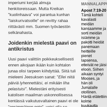
imperiumi kerjää almuja
MANNALAPP
henkitoreissaan. Mutta Kreikan
Apost 7:19-20
”kuolinhaava” voi parantua kunhan
Tämä kohteli
kavalasti
”laiskurivatsoille” on revitty rahaa
meidän
riittävästi mm. Suomen työväestön
kansaamme ja
selkänahasta.
sorti meidän
isiämme ja
Joidenkin mielestä paavi on
pakotti heidät
panemaan
antikristus
heitteille
pienet
Uusi paavi valittiin poikkeuksellisesti
lapsensa,
etteivät ne jäisi
ennen aikojaan ikään kuin kohtalon
eloon. Siihen
junaa olisi tarpeen kiihdyttää. Siitä tuli
aikaan syntyi
mieleeni Jeesuksen sanat: ”
Ellei niitä
Mooses, ja
päiviä lyhennettäisi, ei mikään liha
hän oli
Jumalalle
pelastuisi”
. Mielestäni erityisesti
otollinen.
katolisen maailman uskonnollisessa
Häntä elätettiin
kentässä vaikutusvaltainen paavi ei ole
kolme
kuukautta
”ensimmäinen peto”, voisi olla se