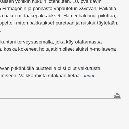
 välisen yönikin nukuin jotenkuten. 10. pvä kävin
 Firmagonin ja pannasta vapautetun XGevan. Paikalla
rtaa näki em. lääkepakkaukset. Hän ei halunnut piikittää,
petteli miten pakkaukset puretaan ja ruiskut täytetään.
a.
oa kuntani terveysasemalla, joka käy otattamassa
, koska kokeneet hoitajatkin olleet aluksi h-moilasena
an pitkähköllä puutteella olisi ollut vaikutusta
tymiseen. Vaikka mistä sitäkään tietää.
»»»»
lissa
takseli