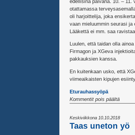
edellisinä päivänä. 10. – 11.
otattamassa terveysasemalla
oli harjoittelija, joka ensike
vaan mieluummin seurasi ja o
Lääkettä ei mm. saa ravista
Luulen, että taidan olla ain
Firmagon ja XGeva injektioita
pakkauksien kanssa.
En kuitenkaan usko, että XGev
viimeaikaisten kipujen esiin
Eturauhassyöpä
artikke
Kommentit pois päältä
Viides
kabatsi
Keskiviikkona 10.10.2018
Taas uneton yö