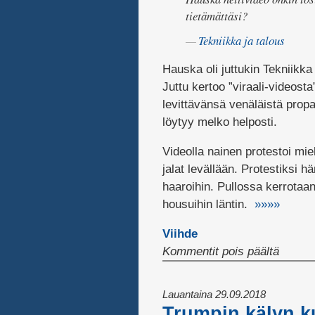
tietämättäsi?
Tekniikka ja talous
Hauska oli juttukin Tekniikka
Juttu kertoo ”viraali-videosta
levittävänsä venäläistä prop
löytyy melko helposti.
Videolla nainen protestoi mie
jalat levällään. Protestiksi 
haaroihin. Pullossa kerrotaan
housuihin läntin.
»»»»
Viihde
artikke
Kommentit pois päältä
Venälä
propa
Lauantaina 29.09.2018
Trumpin kälyn 