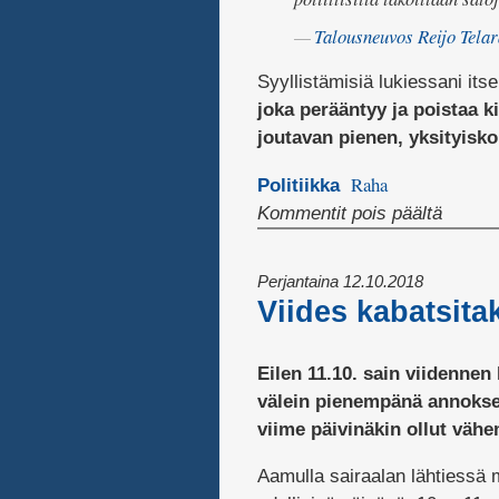
Talousneuvos Reijo Tela
Syyllistämisiä lukiessani itse
joka perääntyy ja poistaa k
joutavan pienen, yksityisko
Raha
Politiikka
artikke
Kommentit pois päältä
Tykillä
kärpäs
Perjantaina 12.10.2018
irstis
Viides kabatsitak
kiistas
Eilen 11.10. sain viidennen
välein pienempänä annoksen
viime päivinäkin ollut väh
Aamulla sairaalan lähtiessä m