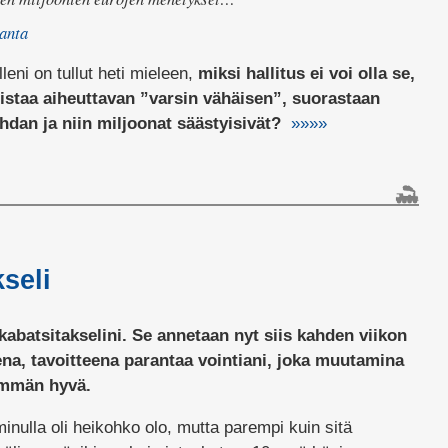
ranta
lleni on tullut heti mieleen,
miksi hallitus ei voi olla se,
iistaa aiheuttavan ”varsin vähäisen”, suorastaan
hdan ja niin miljoonat säästyisivät?
»»»»
lissa
tä
anomissuoja-
seli
sa
 kabatsitakselini. Se annetaan nyt siis kahden viikon
a, tavoitteena parantaa vointiani, joka muutamina
emmän hyvä.
inulla oli heikohko olo, mutta parempi kuin sitä