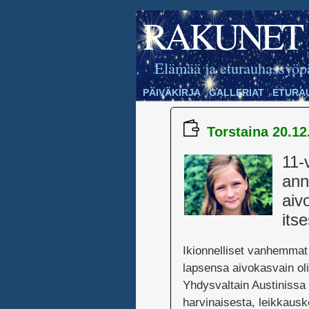
RAKUNET
Elämää ja eturauhassyöp
PÄIVÄKIRJA
GALLERIAT
ETURA
Torstaina 20.12
11-
ann
aiv
its
Ikionnelliset vanhemmat
lapsensa aivokasvain ol
Yhdysvaltain Austinissa
harvinaisesta, leikkaus