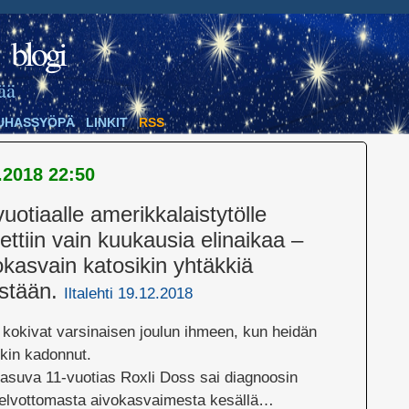
blogi
ää
UHASSYÖPÄ
LINKIT
RSS
.2018 22:50
vuotiaal
le amerikkalaistytölle
ettiin vain kuukausia elinaikaa –
okasvain katosikin yhtäkkiä
estään.
Iltalehti 19.12.2018
 kokivat varsinaisen joulun ihmeen, kun heidän
ikin kadonnut.
 asuva 11-vuotias Roxli Doss sai diagnoosin
kelvottomasta aivokasvaimesta kesällä…