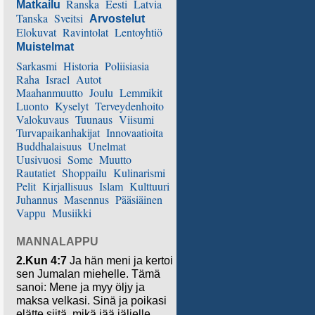
Ranska
Eesti
Latvia
Matkailu
Tanska
Sveitsi
Arvostelut
Elokuvat
Ravintolat
Lentoyhtiö
Muistelmat
Sarkasmi
Historia
Poliisiasia
Raha
Israel
Autot
Maahanmuutto
Joulu
Lemmikit
Luonto
Kyselyt
Terveydenhoito
Valokuvaus
Tuunaus
Viisumi
Turvapaikanhakijat
Innovaatioita
Buddhalaisuus
Unelmat
Uusivuosi
Some
Muutto
Rautatiet
Shoppailu
Kulinarismi
Pelit
Kirjallisuus
Islam
Kulttuuri
Juhannus
Masennus
Pääsiäinen
Vappu
Musiikki
MANNALAPPU
2.Kun 4:7
Ja hän meni ja kertoi
sen Jumalan miehelle. Tämä
sanoi: Mene ja myy öljy ja
maksa velkasi. Sinä ja poikasi
elätte siitä, mikä jää jäljelle.