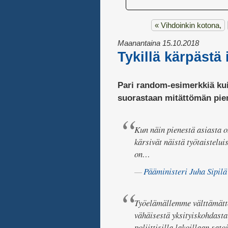
«
Vihdoinkin kotona,
Maanantaina 15.10.2018
Tykillä kärpästä
Pari random-esimerkkiä kuin
suorastaan mitättömän piene
Kun näin pienestä asiasta on
kärsivät näistä työtaisteluis
on…
Pääministeri Juha Sipilä
Työelämällemme välttämätt
vähäisestä yksityiskohdast
poliittisilla lakoillaan sa