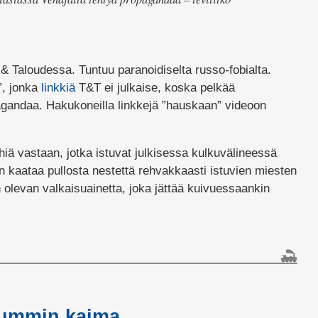
 & Taloudessa. Tuntuu paranoidiselta russo-fobialta.
”, jonka
linkkiä
T&T ei julkaise, koska pelkää
agandaa. Hakukoneilla linkkejä ”hauskaan” videoon
hiä vastaan, jotka istuvat julkisessa kulkuvälineessä
hän kaataa pullosta nestettä rehvakkaasti istuvien miesten
 olevan valkaisuainetta, joka jättää kuivuessaankin
lissa
istä
gandaa…
kummin kaima