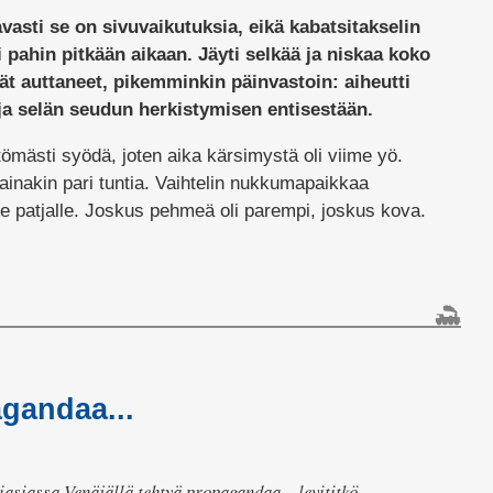
avasti se on sivuvaikutuksia, eikä kabatsitakselin
i pahin pitkään aikaan. Jäyti selkää ja niskaa koko
ät auttaneet, pikemminkin päinvastoin: aiheutti
 ja selän seudun herkistymisen entisestään.
ömästi syödä, joten aika kärsimystä oli viime yö.
ainakin pari tuntia. Vaihtelin nukkumapaikkaa
patjalle. Joskus pehmeä oli parempi, joskus kova.
lissa
gandaa...
iasiassa Venäjällä tehtyä propagandaa – levititkö