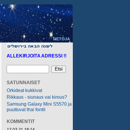
TIETOJA
ALLEKIRJOITA ADRESSI !!
SATUNNAISET
Orkideat kukkivat
Rikkaus - siunaus vai kirous?
Samsung Galaxy Mini S5570 ja
puuttuvat thai fontit
KOMMENTIT
12.03.21 18:14