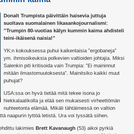
Donalt Trumpista päivittäin haisevia juttuja
suoltava suomalainen likasankojournalismi:
”Trumpin 80-vuotias kälyn kummin kaima ahdisteli
teini-ikäisenä naisia!”
YK:n kokouksessa puhui kaikenlaisia ”ergobaneja”
ym. ihmisoikeuksia polkevien valtioiden johtajia. Miksi
Salenkin piti kritisoida vain Trumpia: ”Ei maininnut
mitään ilmastomuutoksesta”. Mainitsiko kaikki muut
puhujat?
USA:ssa on hyvä tietää mitä tekee isona jo
hiekkalaatikolla ja elää sen mukaisesti virheettömän
nuhteetonta elämää. Mikäli tähtäimessä on valtion
tä naapurin tyttöä letistä. Ura voi tyssätä siihen.
ehdittu lakimies
Brett Kavanaugh
(53) aikoi pyrkiä