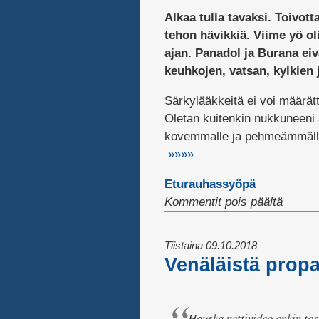
Alkaa tulla tavaksi. Toivott
tehon hävikkiä. Viime yö ol
ajan. Panadol ja Burana eiv
keuhkojen, vatsan, kylkien
Särkylääkkeitä ei voi määrätt
Oletan kuitenkin nukkuneeni 
kovemmalle ja pehmeämmälle 
»»»»
Eturauhassyöpä
artikke
Kommentit pois päältä
Taas
uneton
Tiistaina 09.10.2018
yö
Venäläistä propa
Hauska nettivideo onkin tos