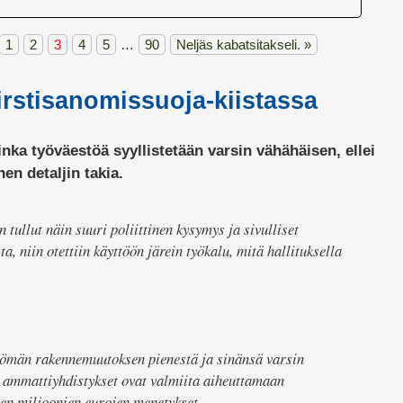
1
2
3
4
5
…
90
Neljäs kabatsitakseli.
»
 irstisanomissuoja-kiistassa
ka työväestöä syyllistetään varsin vähähäisen, ellei
n detaljin takia.
 tullut näin suuri poliittinen kysymys ja sivulliset
ta, niin otettiin käyttöön järein työkalu, mitä hallituksella
ömän rakennemuutoksen pienestä ja sinänsä varsin
a ammattiyhdistykset ovat valmiita aiheuttamaan
tojen miljoonien eurojen menetykset…