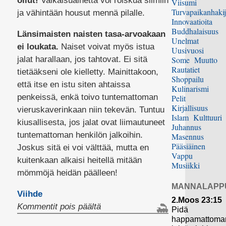
ollut!
Valkaisuainetta voi roiskua silmiin
Viisumi
Turvapaikanhakij
ja vähintään housut mennä pilalle.
Innovaatioita
Buddhalaisuus
Länsimaisten naisten tasa-arvoakaan
Unelmat
ei loukata.
Naiset voivat myös istua
Uusivuosi
jalat harallaan, jos tahtovat. Ei sitä
Some
Muutto
Rautatiet
tietääkseni ole kielletty. Mainittakoon,
Shoppailu
että itse en istu siten ahtaissa
Kulinarismi
penkeissä, enkä toivo tuntemattoman
Pelit
Kirjallisuus
vieruskaverinkaan niin tekevän. Tuntuu
Islam
Kulttuuri
kiusallisesta, jos jalat ovat liimautuneet
Juhannus
tuntemattoman henkilön jalkoihin.
Masennus
Pääsiäinen
Joskus sitä ei voi välttää, mutta en
Vappu
kuitenkaan alkaisi heitellä mitään
Musiikki
mömmöjä heidän päälleen!
MANNALAPP
Viihde
2.Moos 23:15
artikkelissa
Kommentit pois päältä
Pidä
Venäläistä
happamattoma