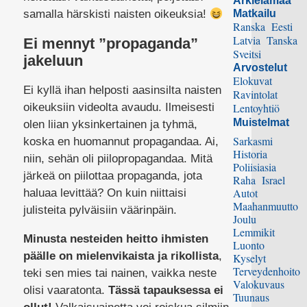
Arkielämää
samalla härskisti naisten oikeuksia!
Matkailu
Ranska
Eesti
Latvia
Tanska
Ei mennyt ”propaganda”
Sveitsi
jakeluun
Arvostelut
Elokuvat
Ei kyllä ihan helposti aasinsilta naisten
Ravintolat
Lentoyhtiö
oikeuksiin videolta avaudu. Ilmeisesti
Muistelmat
olen liian yksinkertainen ja tyhmä,
Sarkasmi
koska en huomannut propagandaa. Ai,
Historia
niin, sehän oli piilopropagandaa. Mitä
Poliisiasia
järkeä on piilottaa propaganda, jota
Raha
Israel
Autot
haluaa levittää? On kuin niittaisi
Maahanmuutto
julisteita pylväisiin väärinpäin.
Joulu
Lemmikit
Minusta nesteiden heitto ihmisten
Luonto
päälle on mielenvikaista ja rikollista
,
Kyselyt
Terveydenhoito
teki sen mies tai nainen, vaikka neste
Valokuvaus
olisi vaaratonta.
Tässä tapauksessa ei
Tuunaus