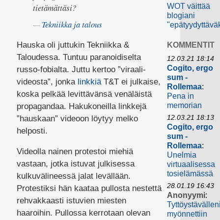
tietämättäsi?
WOT väittää
blogiani
Tekniikka ja talous
"epätyydyttävä
Hauska oli juttukin Tekniikka &
KOMMENTIT
Taloudessa. Tuntuu paranoidiselta
12.03.21 18:14
Cogito, ergo
russo-fobialta. Juttu kertoo ”viraali-
sum -
videosta”, jonka
linkkiä
T&T ei julkaise,
Rollemaa
:
koska pelkää levittävänsä venäläistä
Pena in
memorian
propagandaa. Hakukoneilla linkkejä
12.03.21 18:13
”hauskaan” videoon löytyy melko
Cogito, ergo
helposti.
sum -
Rollemaa
:
Videolla nainen protestoi miehiä
Unelmia
vastaan, jotka istuvat julkisessa
virtuaalisessa
tosielämässä
kulkuvälineessä jalat levällään.
28.01.19 16:43
Protestiksi hän kaataa pullosta nestettä
Anonyymi
:
rehvakkaasti istuvien miesten
Tyttöystävällen
haaroihin. Pullossa kerrotaan olevan
myönnettiin