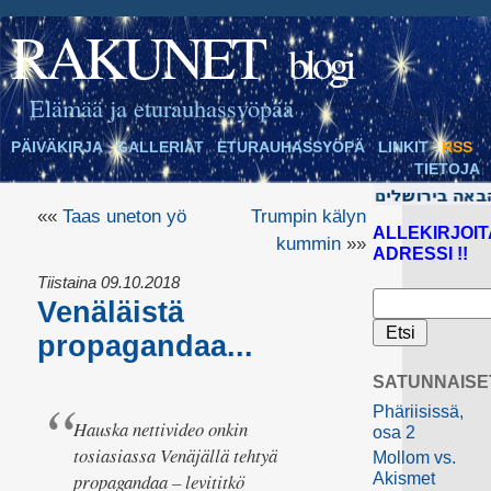
RAKUNET
blogi
Elämää ja eturauhassyöpää
PÄIVÄKIRJA
GALLERIAT
ETURAUHASSYÖPÄ
LINKIT
RSS
TIETOJA
««
Taas uneton yö
Trumpin kälyn
ALLEKIRJOIT
kummin
»»
ADRESSI !!
Tiistaina 09.10.2018
Venäläistä
propagandaa...
SATUNNAISE
Phäriisissä,
Hauska nettivideo onkin
osa 2
tosiasiassa Venäjällä tehtyä
Mollom vs.
propagandaa – levititkö
Akismet