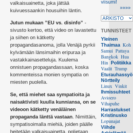
viisumi!
valkaisuainetta, joka jättää
»»»»
kuivuessaankin housuihin läntin.
Jutun mukaan ”EU vs. disinfo”
-
sivusto kertoo, että video on lavastettu
TUNNISTEET
ja siihen on kätketty
Yleinen
Koh
propagandasanoma, jolla Venäjä pyrkii
Thaimaa
Samui
Pattaya
kylvämään länsimaihin eripuraa ja
Bangkok
Hua
vastakkainasetteluja. Kuulema
Hin
Politiikka
onnistuen propagandassaan, koska
Vaalit
Trump
kommenteissa monien sympatia on
Eturauhassy
Nörtteily
miesten puolella.
Linux
Vinkit
Ihmissuhteet
Se, että miehet saa sympatioita ja
Avioero
naisaktivisti kuulla kunniansa, on se
Vihapuhe
videoon kätketty venäläinen
Harrastukset
Kristinusko
propaganda länttä vastaan
. Nimittäin,
Lopunajat
sympatisoimalla miehiä, joiden päälle
Viihde
heitetään valkaisuainetta, poljetaan