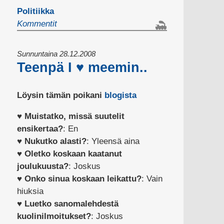
Politiikka
Kommentit
Sunnuntaina 28.12.2008
Teenpä I ♥ meemin..
Löysin tämän poikani
blogista
♥
Muistatko, missä suutelit
ensikertaa?
: En
♥
Nukutko alasti?
: Yleensä aina
♥
Oletko koskaan kaatanut
joulukuusta?
: Joskus
♥
Onko sinua koskaan leikattu?
: Vain
hiuksia
♥
Luetko sanomalehdestä
kuolinilmoitukset?
: Joskus