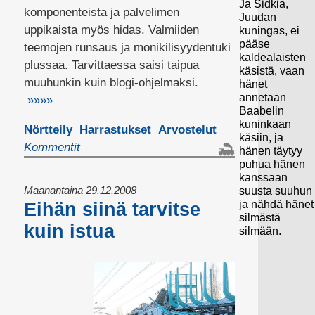
Ja Sidkia,
komponenteista ja palvelimen
Juudan
uppikaista myös hidas. Valmiiden
kuningas, ei
pääse
teemojen runsaus ja monikilisyydentuki
kaldealaisten
plussaa. Tarvittaessa saisi taipua
käsistä, vaan
muuhunkin kuin blogi-ohjelmaksi.
hänet
annetaan
»»»»
Baabelin
kuninkaan
Nörtteily
Harrastukset
Arvostelut
käsiin, ja
Kommentit
hänen täytyy
puhua hänen
kanssaan
Maanantaina 29.12.2008
suusta suuhun
ja nähdä hänet
Eihän siinä tarvitse
silmästä
kuin istua
silmään.