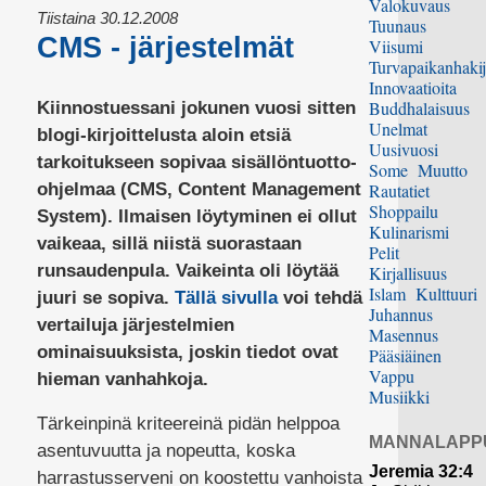
Valokuvaus
Tiistaina 30.12.2008
Tuunaus
CMS - järjestelmät
Viisumi
Turvapaikanhakij
Innovaatioita
Buddhalaisuus
Kiinnostuessani jokunen vuosi sitten
Unelmat
blogi-kirjoittelusta aloin etsiä
Uusivuosi
tarkoitukseen sopivaa sisällöntuotto-
Some
Muutto
ohjelmaa (CMS, Content Management
Rautatiet
Shoppailu
System). Ilmaisen löytyminen ei ollut
Kulinarismi
vaikeaa, sillä niistä suorastaan
Pelit
runsaudenpula. Vaikeinta oli löytää
Kirjallisuus
Islam
Kulttuuri
juuri se sopiva.
Tällä sivulla
voi tehdä
Juhannus
vertailuja järjestelmien
Masennus
ominaisuuksista, joskin tiedot ovat
Pääsiäinen
Vappu
hieman vanhahkoja.
Musiikki
Tärkeinpinä kriteereinä pidän helppoa
MANNALAPP
asentuvuutta ja nopeutta, koska
Jeremia 32:4
harrastusserveni on koostettu vanhoista