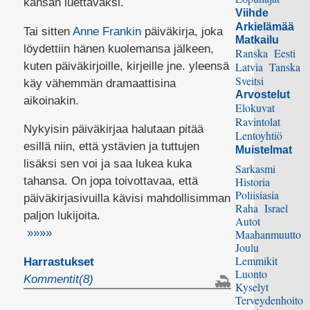
kansan luettavaksi.
Viihde
Arkielämää
Tai sitten
Anne Frankin
päiväkirja, joka
Matkailu
löydettiin hänen kuolemansa jälkeen,
Ranska
Eesti
kuten päiväkirjoille, kirjeille jne. yleensä
Latvia
Tanska
Sveitsi
käy vähemmän dramaattisina
Arvostelut
aikoinakin.
Elokuvat
Ravintolat
Nykyisin päiväkirjaa halutaan pitää
Lentoyhtiö
esillä niin, että ystävien ja tuttujen
Muistelmat
lisäksi sen voi ja saa lukea kuka
Sarkasmi
tahansa. On jopa toivottavaa, että
Historia
Poliisiasia
päiväkirjasivuilla kävisi mahdollisimman
Raha
Israel
paljon lukijoita.
Autot
»»»»
Maahanmuutto
Joulu
Lemmikit
Harrastukset
Luonto
Kommentit(8)
Kyselyt
Terveydenhoito