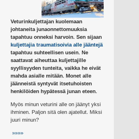
Veturinkuljettajan kuolemaan
johtaneita junaonnettomuuksia
tapahtuu onneksi harvoin. Sen sijaan
kuljettajia traumatisoivia alle jääntejä
tapahtuu suhteellisen usein. Ne
saattavat aiheuttaa kuljettajille
syyllisyyden tunteita, vaikka he eivät
mahda asialle mitään. Monet alle
jäänneistä syntyvät itsetuhoisten
henkilöiden hypätessä junan eteen.
Myös minun veturini alle on jäänyt yksi
ihminen. Paljon sitä olen ajatellut. Miksi
juuri minun?
»»»»