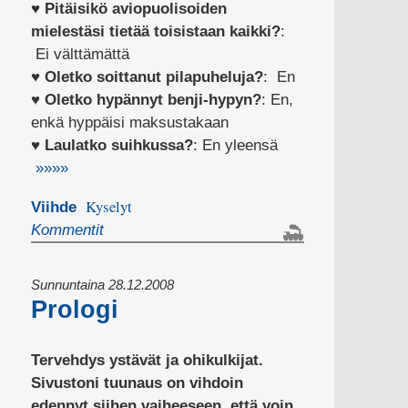
♥
Pitäisikö aviopuolisoiden
mielestäsi tietää toisistaan kaikki?
:
Ei välttämättä
♥
Oletko soittanut pilapuheluja?
: En
♥
Oletko hypännyt benji-hypyn?
: En,
enkä hyppäisi maksustakaan
♥
Laulatko suihkussa?
: En yleensä
»»»»
Kyselyt
Viihde
Kommentit
Sunnuntaina 28.12.2008
Prologi
Tervehdys ystävät ja ohikulkijat.
Sivustoni tuunaus on vihdoin
edennyt siihen vaiheeseen, että voin