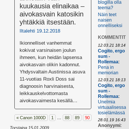
blogilla olla
kuukausia elinaikaa –
teema?
aivokasvain katosikin
Näin teet
naisen
yhtäkkiä itsestään.
onnelliseksi
Iltalehti 19.12.2018
KOMMENTIT
Ikionnelliset vanhemmat
12.03.21 18:14
kokivat varsinaisen joulun
Cogito, ergo
sum -
ihmeen, kun heidän lapsensa
Rollemaa
:
aivokasvain olikin kadonnut.
Pena in
Yhdysvaltain Austinissa asuva
memorian
11-vuotias Roxli Doss sai
12.03.21 18:13
Cogito, ergo
diagnoosin harvinaisesta,
sum -
leikkauskelvottomasta
Rollemaa
:
aivokasvaimesta kesällä…
Unelmia
virtuaalisessa
tosielämässä
«
Canon 1000D
1
…
88
89
90
28.01.19 16:43
Anonyymi
:
Torstaina 15.01.2009