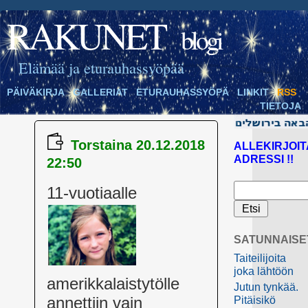
RAKUNET
blogi
Elämää ja eturauhassyöpää
PÄIVÄKIRJA
GALLERIAT
ETURAUHASSYÖPÄ
LINKIT
RSS
TIETOJA
Torstaina 20.12.2018
ALLEKIRJOIT
ADRESSI !!
22:50
11-vuotiaal
le
SATUNNAISE
Taiteilijoita
joka lähtöön
amerikkalaistytölle
Jutun tynkää.
annettiin vain
Pitäisikö