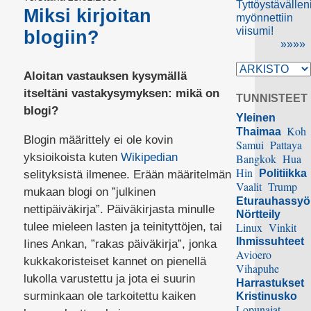
Tyttöystävällen
Miksi kirjoitan
myönnettiin
viisumi!
blogiin?
»»»»
Aloitan vastauksen kysymällä
itseltäni vastakysymyksen: mikä on
TUNNISTEET
blogi?
Yleinen
Koh
Thaimaa
Blogin määrittely ei ole kovin
Samui
Pattaya
yksioikoista kuten
Wikipedian
Bangkok
Hua
Hin
Politiikka
selityksistä ilmenee. Erään määritelmän
Vaalit
Trump
mukaan blogi on ”julkinen
Eturauhassy
nettipäiväkirja”. Päiväkirjasta minulle
Nörtteily
tulee mieleen lasten ja teinityttöjen, tai
Linux
Vinkit
Ihmissuhteet
Iines Ankan, ”rakas päiväkirja”, jonka
Avioero
kukkakoristeiset kannet on pienellä
Vihapuhe
lukolla varustettu ja jota ei suurin
Harrastukset
surminkaan ole tarkoitettu kaiken
Kristinusko
Lopunajat