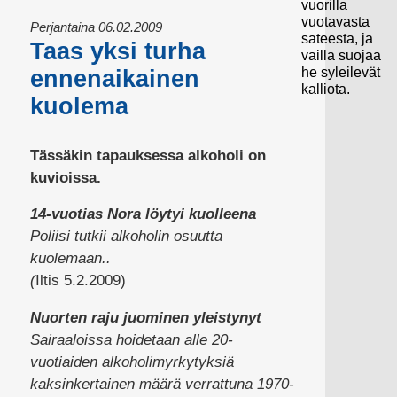
vuorilla
vuotavasta
Perjantaina 06.02.2009
sateesta, ja
Taas yksi turha
vailla suojaa
he syleilevät
ennenaikainen
kalliota.
kuolema
Tässäkin tapauksessa alkoholi on
kuvioissa.
14-vuotias Nora löytyi kuolleena
Poliisi tutkii alkoholin osuutta
kuolemaan..
(
Iltis 5.2.2009)
Nuorten raju juominen yleistynyt
Sairaaloissa hoidetaan alle 20-
vuotiaiden alkoholimyrkytyksiä
kaksinkertainen määrä verrattuna 1970-