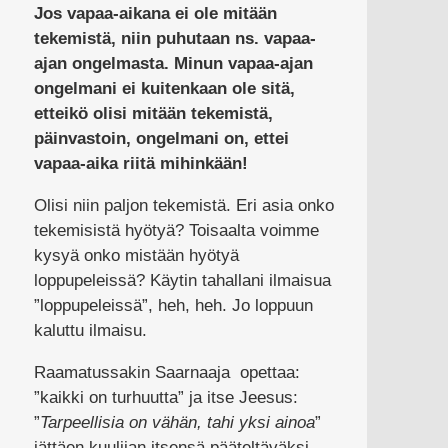
Jos vapaa-aikana ei ole mitään
tekemistä, niin puhutaan ns. vapaa-
ajan ongelmasta. Minun vapaa-ajan
ongelmani ei kuitenkaan ole sitä,
etteikö olisi mitään tekemistä,
päinvastoin, ongelmani on, ettei
vapaa-aika riitä mihinkään!
Olisi niin paljon tekemistä. Eri asia onko
tekemisistä hyötyä? Toisaalta voimme
kysyä onko mistään hyötyä
loppupeleissä? Käytin tahallani ilmaisua
”loppupeleissä”, heh, heh. Jo loppuun
kaluttu ilmaisu.
Raamatussakin Saarnaaja opettaa:
”kaikki on turhuutta” ja itse Jeesus:
”
Tarpeellisia on vähän, tahi yksi ainoa
”
jättäen kuulijan itsensä pääteltäväksi,