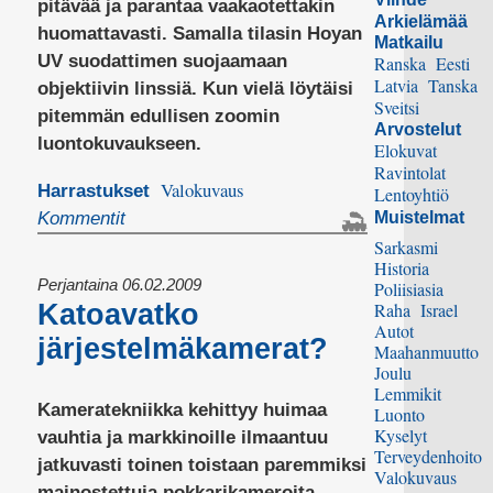
pitävää ja parantaa vaakaotettakin
Arkielämää
huomattavasti. Samalla tilasin Hoyan
Matkailu
UV suodattimen suojaamaan
Ranska
Eesti
Latvia
Tanska
objektiivin linssiä. Kun vielä löytäisi
Sveitsi
pitemmän edullisen zoomin
Arvostelut
luontokuvaukseen.
Elokuvat
Ravintolat
Valokuvaus
Harrastukset
Lentoyhtiö
Kommentit
Muistelmat
Sarkasmi
Historia
Perjantaina 06.02.2009
Poliisiasia
Katoavatko
Raha
Israel
Autot
järjestelmäkamerat?
Maahanmuutto
Joulu
Lemmikit
Kameratekniikka kehittyy huimaa
Luonto
Kyselyt
vauhtia ja markkinoille ilmaantuu
Terveydenhoito
jatkuvasti toinen toistaan paremmiksi
Valokuvaus
mainostettuja pokkarikameroita,