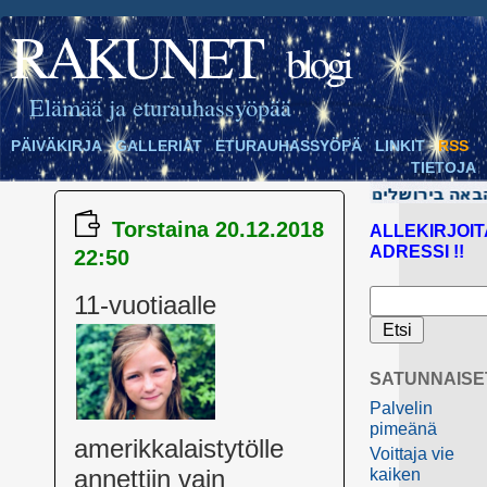
RAKUNET
blogi
Elämää ja eturauhassyöpää
PÄIVÄKIRJA
GALLERIAT
ETURAUHASSYÖPÄ
LINKIT
RSS
TIETOJA
Torstaina 20.12.2018
ALLEKIRJOIT
ADRESSI !!
22:50
11-vuotiaal
le
SATUNNAISE
Palvelin
pimeänä
amerikkalaistytölle
Voittaja vie
annettiin vain
kaiken