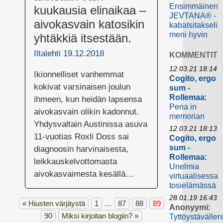
Ensimmäinen
kuukausia elinaikaa –
JEVTANA® -
aivokasvain katosikin
kabatsitakseli
meni hyvin
yhtäkkiä itsestään.
Iltalehti 19.12.2018
KOMMENTIT
12.03.21 18:14
Ikionnelliset vanhemmat
Cogito, ergo
kokivat varsinaisen joulun
sum -
Rollemaa
:
ihmeen, kun heidän lapsensa
Pena in
aivokasvain olikin kadonnut.
memorian
Yhdysvaltain Austinissa asuva
12.03.21 18:13
11-vuotias Roxli Doss sai
Cogito, ergo
sum -
diagnoosin harvinaisesta,
Rollemaa
:
leikkauskelvottomasta
Unelmia
aivokasvaimesta kesällä…
virtuaalisessa
tosielämässä
28.01.19 16:43
«
Hiusten värjäystä
1
…
87
88
89
Anonyymi
:
90
Miksi kirjoitan blogiin?
»
Tyttöystävällen