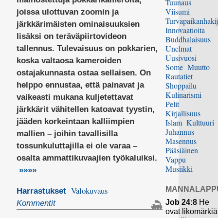
Tuunaus
Viisumi
joissa ulottuvan zoomin ja
Turvapaikanhakij
järkkärimäisten ominaisuuksien
Innovaatioita
lisäksi on teräväpiirtovideon
Buddhalaisuus
Unelmat
tallennus. Tulevaisuus on pokkarien,
Uusivuosi
koska valtaosa kameroiden
Some
Muutto
ostajakunnasta ostaa sellaisen. On
Rautatiet
helppo ennustaa, että painavat ja
Shoppailu
Kulinarismi
vaikeasti mukana kuljetettavat
Pelit
järkkärit vähitellen katoavat tyystin,
Kirjallisuus
jääden korkeintaan kalliimpien
Islam
Kulttuuri
Juhannus
mallien – joihin tavallisilla
Masennus
tossunkuluttajilla ei ole varaa –
Pääsiäinen
osalta ammattikuvaajien työkaluiksi.
Vappu
Musiikki
»»»»
MANNALAPP
Valokuvaus
Harrastukset
Job 24:8
He
Kommentit
ovat likomärkiä