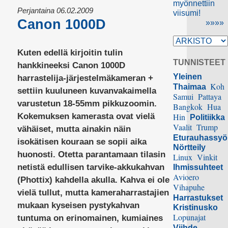
myönnettiin
Perjantaina 06.02.2009
viisumi!
Canon 1000D
»»»»
Kuten edellä kirjoitin tulin
TUNNISTEET
hankkineeksi Canon 1000D
Yleinen
harrastelija-järjestelmäkameran +
Koh
Thaimaa
settiin kuuluneen kuvanvakaimella
Samui
Pattaya
varustetun 18-55mm pikkuzoomin.
Bangkok
Hua
Kokemuksen kamerasta ovat vielä
Hin
Politiikka
Vaalit
Trump
vähäiset, mutta ainakin näin
Eturauhassy
isokätisen kouraan se sopii aika
Nörtteily
huonosti. Otetta parantamaan tilasin
Linux
Vinkit
netistä edullisen tarvike-akkukahvan
Ihmissuhteet
Avioero
(Phottix) kahdella akulla. Kahva ei ole
Vihapuhe
vielä tullut, mutta kameraharrastajien
Harrastukset
mukaan kyseisen pystykahvan
Kristinusko
Lopunajat
tuntuma on erinomainen, kumiaines
Viihde