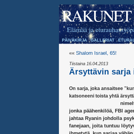
RAKUNET
Elämää ja eturauhassyöp
PÄIVÄKIRJA
GALLERIAT
ETURA
««
Shalom Israel, 65!
Tiistaina 16.04.2013
Ärsyttävin sarja 
On sarja, joka ansaitsee ”ku
katsoneeni toista yhtä ärsytt
nimel
jonka päähenkilöä, FBI age
jahtaa Ryanin johdolla psyk
fanejaan, joita tuntuu löyty
ihmetytä, kun sarjaa vähän