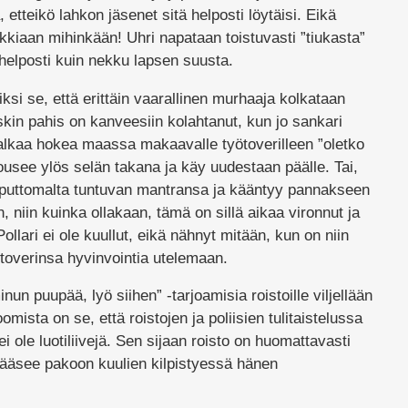
, etteikö lahkon jäsenet sitä helposti löytäisi. Eikä
ikkiaan mihinkään! Uhri napataan toistuvasti ”tiukasta”
 helposti kuin nekku lapsen suusta.
iksi se, että erittäin vaarallinen murhaaja kolkataan
skin pahis on kanveesiin kolahtanut, kun jo sankari
alkaa hokea maassa makaavalle työtoverilleen ”oletko
ousee ylös selän takana ja käy uudestaan päälle. Tai,
 loputtomalta tuntuvan mantransa ja kääntyy pannakseen
en, niin kuinka ollakaan, tämä on sillä aikaa vironnut ja
ollari ei ole kuullut, eikä nähnyt mitään, kun on niin
yötoverinsa hyvinvointia utelemaan.
un puupää, lyö siihen” -tarjoamisia roistoille viljellään
mista on se, että roistojen ja poliisien tulitaistelussa
ei ole luotiliivejä. Sen sijaan roisto on huomattavasti
pääsee pakoon kuulien kilpistyessä hänen