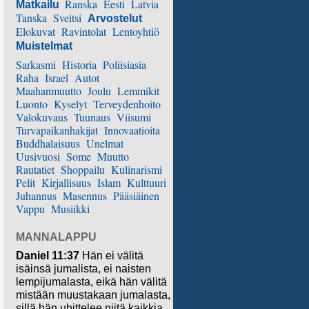
Ranska
Eesti
Latvia
Matkailu
Tanska
Sveitsi
Arvostelut
Elokuvat
Ravintolat
Lentoyhtiö
Muistelmat
Sarkasmi
Historia
Poliisiasia
Raha
Israel
Autot
Maahanmuutto
Joulu
Lemmikit
Luonto
Kyselyt
Terveydenhoito
Valokuvaus
Tuunaus
Viisumi
Turvapaikanhakijat
Innovaatioita
Buddhalaisuus
Unelmat
Uusivuosi
Some
Muutto
Rautatiet
Shoppailu
Kulinarismi
Pelit
Kirjallisuus
Islam
Kulttuuri
Juhannus
Masennus
Pääsiäinen
Vappu
Musiikki
MANNALAPPU
Daniel 11:37
Hän ei välitä
isäinsä jumalista, ei naisten
lempijumalasta, eikä hän välitä
mistään muustakaan jumalasta,
sillä hän uhittelee niitä kaikkia.