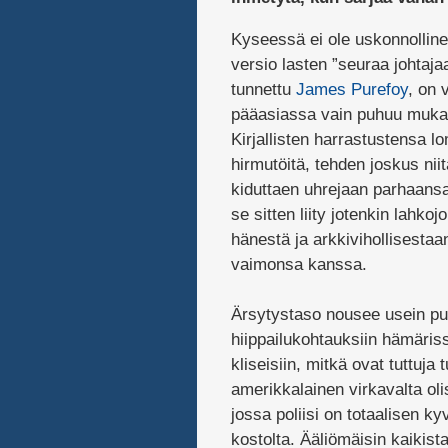
Kyseessä ei ole uskonnolline
versio lasten ”seuraa johtaja
tunnettu
James Purefoy
, on 
pääasiassa vain puhuu mukaval
Kirjallisten harrastustensa 
hirmutöitä, tehden joskus nii
kiduttaen uhrejaan parhaansa
se sitten liity jotenkin lahkoj
hänestä ja arkkivihollisestaa
vaimonsa kanssa.
Ärsytystaso nousee usein puna
hiippailukohtauksiin hämäris
kliseisiin, mitkä ovat tuttuja
amerikkalainen virkavalta oli
jossa poliisi on totaalisen 
kostolta. Ääliömäisin kaikista