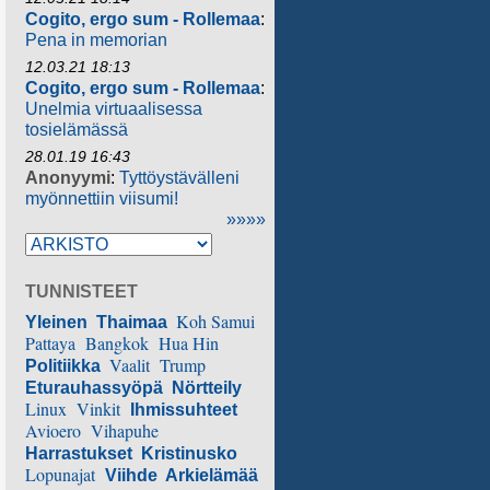
Cogito, ergo sum - Rollemaa
:
Pena in memorian
12.03.21 18:13
Cogito, ergo sum - Rollemaa
:
Unelmia virtuaalisessa
tosielämässä
28.01.19 16:43
Anonyymi
:
Tyttöystävälleni
myönnettiin viisumi!
»»»»
TUNNISTEET
Koh Samui
Yleinen
Thaimaa
Pattaya
Bangkok
Hua Hin
Vaalit
Trump
Politiikka
Eturauhassyöpä
Nörtteily
Linux
Vinkit
Ihmissuhteet
Avioero
Vihapuhe
Harrastukset
Kristinusko
Lopunajat
Viihde
Arkielämää