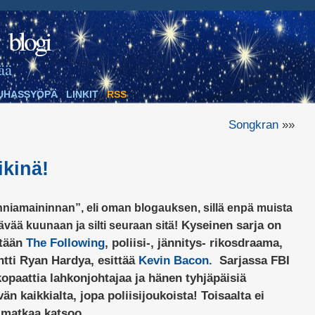
blogi
ää
UHASSYÖPÄ
LINKIT
RSS
Songkran
»»
ikinä!
nniamaininnan”, eli oman blogauksen, sillä enpä muista
Kyseinen sarja on
ävää kuunaan ja silti seuraan sitä!
tään
The Following
, poliisi-, jännitys- rikosdraama,
ntti Ryan Hardya, esittää
Kevin Bacon.
Sarjassa FBI
opaattia lahkonjohtajaa ja hänen tyhjäpäisiä
vän kaikkialta, jopa poliisijoukoista! Toisaalta ei
 matkaa katsoo..