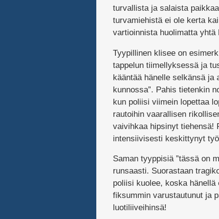
turvallista ja salaista paikkaa
turvamiehistä ei ole kerta ka
vartioinnista huolimatta yhtä
Tyypillinen klisee on esimerk
tappelun tiimellyksessä ja tu
kääntää hänelle selkänsä ja 
kunnossa”. Pahis tietenkin n
kun poliisi viimein lopettaa
rautoihin vaarallisen rikollis
vaivihkaa hipsinyt tiehensä! P
intensiivisesti keskittynyt t
Saman tyyppisiä ”tässä on min
runsaasti. Suorastaan tragikoo
poliisi kuolee, koska hänellä 
fiksummin varustautunut ja 
luotiliiveihinsä!