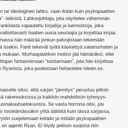
n tai ideologinen lahko, vaan ikään kuin psykopaattien
a” -leikistä. Lahkonjohtaja, jota näyttelee vähemmän
vankilasta vapautettu kirjailija ja luennoitsija, joka
loittavasti haalien uusia seuraajia ja kirjoittaa kirjaa.
lomassa hän määrää jonkun palvojistaan tekemään
tä itsekin. Fanit tekevät työtä käskettyä salamurhaten ja
 mukaan. Murhaajalahkon motiivi jää hämäräksi, ellei
ohtajan fantasioimaan ”tositarinaan”, jota hän kirjoittaa
n Ryanista, joka puolestaan heilastelee hänen ex.
iselle siksi, että sarjan ”jännitys” perustuu pitkiin
sä rakennuksissa ja kaikkiin mahdollisiin tyhmyys-
 tusinakauhuelokuvista. Se vasta horroria olisi, jos
si tosielämässäkin yhtä ääliöitä kuin tässä sarjassa,
kyvytön suojelemaan ketään ja mitään psykopaattien
 on agentti Ryan. Ei löydy poliisin suojista niin