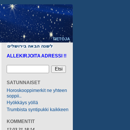
TIETOJA
ALLEKIRJOITA ADRESSI !!
SATUNNAISET
Horoskooppimerkit ne yhteen
soppii..
Hyökkäys yöllä
Trumbista syntipukki kaikkeen
KOMMENTIT
12.03.21 18:14