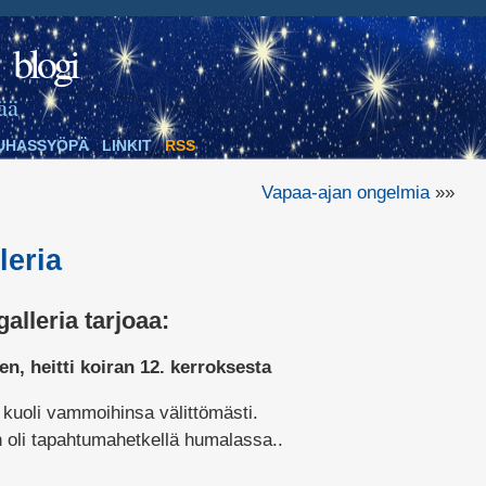
blogi
ää
UHASSYÖPÄ
LINKIT
RSS
Vapaa-ajan ongelmia
»»
leria
lleria tarjoaa:
en, heitti koiran 12. kerroksesta
kuoli vammoihinsa välittömästi.
 oli tapahtumahetkellä humalassa..