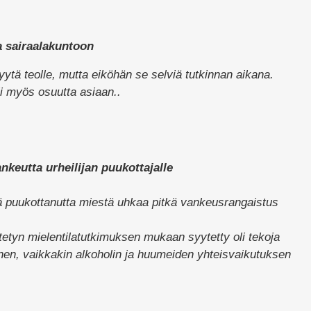
a sairaalakuntoon
yytä teolle, mutta eiköhän se selviä tutkinnan aikana.
li myös osuutta asiaan..
ankeutta urheilijan puukottajalle
ä puukottanutta miestä uhkaa pitkä vankeusrangaistus
tetyn mielentilatutkimuksen mukaan syytetty oli tekoja
en, vaikkakin alkoholin ja huumeiden yhteisvaikutuksen