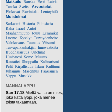
Ranska
Eesti
Latvia
Matkailu
Tanska
Sveitsi
Arvostelut
Elokuvat
Ravintolat
Lentoyhtiö
Muistelmat
Sarkasmi
Historia
Poliisiasia
Raha
Israel
Autot
Maahanmuutto
Joulu
Lemmikit
Luonto
Kyselyt
Terveydenhoito
Valokuvaus
Tuunaus
Viisumi
Turvapaikanhakijat
Innovaatioita
Buddhalaisuus
Unelmat
Uusivuosi
Some
Muutto
Rautatiet
Shoppailu
Kulinarismi
Pelit
Kirjallisuus
Islam
Kulttuuri
Juhannus
Masennus
Pääsiäinen
Vappu
Musiikki
MANNALAPPU
San 17:18
Mieltä vailla on mies,
joka kättä lyöpi, joka menee
toista takaamaan.