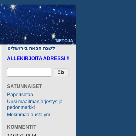
TIETOJA
ALLEKIRJOITA ADRESSI !!
SATUNNAISET
Paperisotaa
Uusi maailmanjärjestys ja
pedonmerkki
Mökinmaalausta ym.
KOMMENTIT
12.03.21 18:14