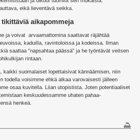
kemisistään ja olkoot tuomiot sen mukaisia.
auttava, eikä lieventävä seikka.
 tikittäviä aikapommeja
 ja voivat arvaamattomina saattavat räjähtää
euvoissa, kaduilla, ravintoloissa ja kodeissa. Ilman
kkiä saattaa ”napsahtaa päässä” ja he työntävät veitsen
hikulkijan rintaan.
, kaikki suomalaiset lopettaisivat kännäämisen, niin
in todella voisimme ehkä alkaa varovaisesti jälleen
e osaa kuvitella. Liian utopistista. Joten potentiaaliset
kulkemistaan keskuudessamme uhaten pahaa-
tensä henkeä.