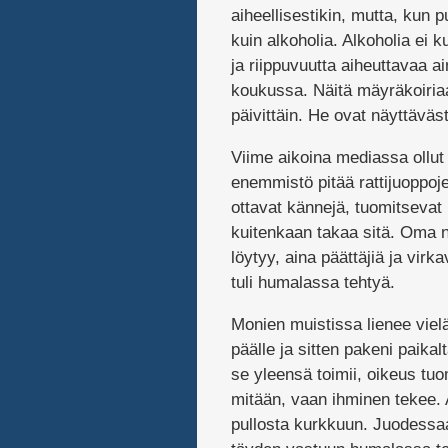
aiheellisestikin, mutta, kun p
kuin alkoholia. Alkoholia ei
ja riippuvuutta aiheuttavaa
koukussa. Näitä mäyräkoiriaa
päivittäin. He ovat näyttäväst
Viime aikoina mediassa ollut
enemmistö pitää rattijuoppoje
ottavat kännejä, tuomitsevat r
kuitenkaan takaa sitä. Oma n
löytyy, aina päättäjiä ja virk
tuli humalassa tehtyä.
Monien muistissa lienee viel
päälle ja sitten pakeni paika
se yleensä toimii, oikeus tuo
mitään, vaan ihminen tekee. A
pullosta kurkkuun. Juodessaa