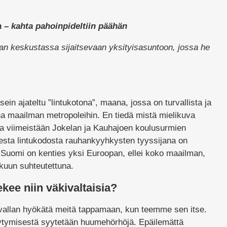
a – kahta pahoinpideltiin päähän
an keskustassa sijaitsevaan yksityisasuntoon, jossa he
ein ajateltu ”lintukotona”, maana, jossa on turvallista ja
una maailman metropoleihin. En tiedä mistä mielikuva
ta viimeistään Jokelan ja Kauhajoen koulusurmien
sesta lintukodosta rauhankyyhkysten tyyssijana on
 Suomi on kenties yksi Euroopan, ellei koko maailman,
ukuun suhteutettuna.
kee niin väkivaltaisia?
 vallan hyökätä meitä tappamaan, kun teemme sen itse.
äytymisestä syytetään huumehörhöjä. Epäilemättä