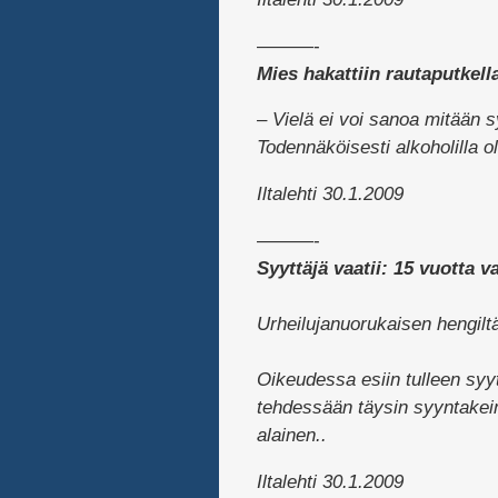
———-
Mies hakattiin rautaputkell
– Vielä ei voi sanoa mitään s
Todennäköisesti alkoholilla o
Iltalehti 30.1.2009
———-
Syyttäjä vaatii: 15 vuotta v
Urheilujanuorukaisen hengilt
Oikeudessa esiin tulleen syy
tehdessään täysin syyntakein
alainen..
Iltalehti 30.1.2009