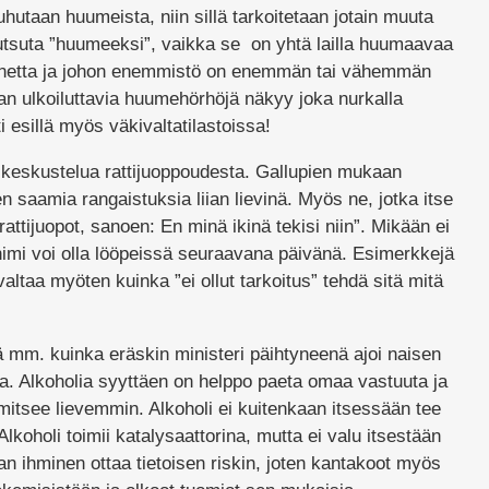
uhutaan huumeista, niin sillä tarkoitetaan jotain muuta
 kutsuta ”huumeeksi”, vaikka se on yhtä lailla huumaavaa
 ainetta ja johon enemmistö on enemmän tai vähemmän
n ulkoiluttavia huumehörhöjä näkyy joka nurkalla
i esillä myös väkivaltatilastoissa!
 keskustelua rattijuoppoudesta. Gallupien mukaan
n saamia rangaistuksia liian lievinä. Myös ne, jotka itse
attijuopot, sanoen: En minä ikinä tekisi niin”. Mikään ei
imi voi olla lööpeissä seuraavana päivänä. Esimerkkejä
avaltaa myöten kuinka ”ei ollut tarkoitus” tehdä sitä mitä
ä mm. kuinka eräskin ministeri päihtyneenä ajoi naisen
lta. Alkoholia syyttäen on helppo paeta omaa vastuuta ja
mitsee lievemmin. Alkoholi ei kuitenkaan itsessään tee
lkoholi toimii katalysaattorina, mutta ei valu itsestään
n ihminen ottaa tietoisen riskin, joten kantakoot myös