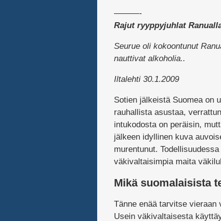
———-
Rajut ryyppyjuhlat Ranuall
Seurue oli kokoontunut Ranu
nauttivat alkoholia..
Iltalehti 30.1.2009
Sotien jälkeistä Suomea on us
rauhallista asustaa, verratt
intukodosta on peräisin, mut
jälkeen idyllinen kuva auvoi
murentunut. Todellisuudessa
väkivaltaisimpia maita väkil
Mikä suomalaisista te
Tänne enää tarvitse vieraan
Usein väkivaltaisesta käytt