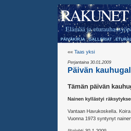
RAKUNET
Elämää ja eturauhassyöp
PÄIVÄKIRJA
GALLERIAT
ETURA
««
Taas yksi
Perjantaina 30.01.2009
Päivän kauhugal
Tämän päivän kauhuga
Nainen kyllästyi räksytykse
Vantaan Havukoskella. Koira 
Vuonna 1973 syntynyt nainen
Iltalehti 30.1.2009