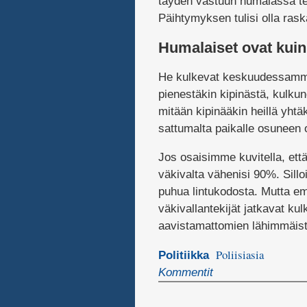
täyden vastuun humalassa te
Päihtymyksen tulisi olla rask
Humalaiset ovat kuin
He kulkevat keskuudessamme
pienestäkin kipinästä, kulkun
mitään kipinääkin heillä yhtä
sattumalta paikalle osuneen o
Jos osaisimme kuvitella, että
väkivalta vähenisi 90%. Sillo
puhua lintukodosta. Mutta emm
väkivallantekijät jatkavat 
aavistamattomien lähimmäis
Poliisiasia
Politiikka
Kommentit