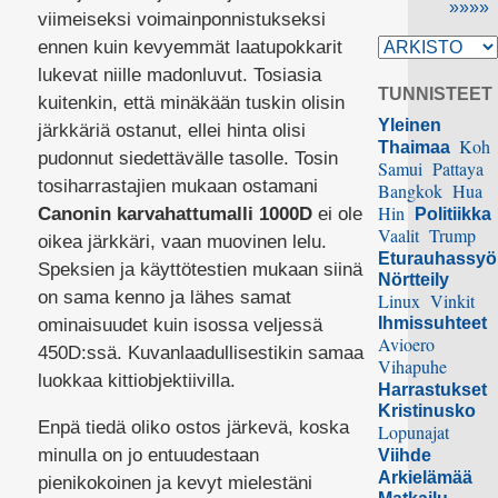
»»»»
viimeiseksi voimainponnistukseksi
ennen kuin kevyemmät laatupokkarit
lukevat niille madonluvut. Tosiasia
TUNNISTEET
kuitenkin, että minäkään tuskin olisin
Yleinen
järkkäriä ostanut, ellei hinta olisi
Koh
Thaimaa
pudonnut siedettävälle tasolle. Tosin
Samui
Pattaya
tosiharrastajien mukaan ostamani
Bangkok
Hua
Hin
Canonin karvahattumalli 1000D
ei ole
Politiikka
Vaalit
Trump
oikea järkkäri, vaan muovinen lelu.
Eturauhassy
Speksien ja käyttötestien mukaan siinä
Nörtteily
on sama kenno ja lähes samat
Linux
Vinkit
Ihmissuhteet
ominaisuudet kuin isossa veljessä
Avioero
450D:ssä. Kuvanlaadullisestikin samaa
Vihapuhe
luokkaa kittiobjektiivilla.
Harrastukset
Kristinusko
Enpä tiedä oliko ostos järkevä, koska
Lopunajat
minulla on jo entuudestaan
Viihde
Arkielämää
pienikokoinen ja kevyt mielestäni