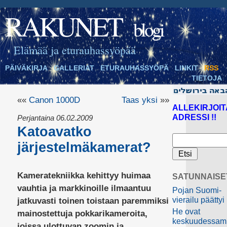
RAKUNET
blogi
Elämää ja eturauhassyöpää
PÄIVÄKIRJA
GALLERIAT
ETURAUHASSYÖPÄ
LINKIT
RSS
TIETOJA
««
Canon 1000D
Taas yksi
»»
ALLEKIRJOIT
ADRESSI !!
Perjantaina 06.02.2009
Katoavatko
järjestelmäkamerat?
Kameratekniikka kehittyy huimaa
SATUNNAISE
vauhtia ja markkinoille ilmaantuu
Pojan Suomi-
vierailu päättyi
jatkuvasti toinen toistaan paremmiksi
He ovat
mainostettuja pokkarikameroita,
keskuudessa
joissa ulottuvan zoomin ja