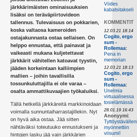
Viides
järkkärimäisten ominaisuuksien
kabatsitakseli
lisäksi on teräväpiirtovideon
tallennus. Tulevaisuus on pokkarien,
KOMMENTIT
koska valtaosa kameroiden
12.03.21 18:14
Cogito, ergo
ostajakunnasta ostaa sellaisen. On
sum -
helppo ennustaa, että painavat ja
Rollemaa
:
vaikeasti mukana kuljetettavat
Pena in
memorian
järkkärit vähitellen katoavat tyystin,
12.03.21 18:13
jääden korkeintaan kalliimpien
Cogito, ergo
mallien – joihin tavallisilla
sum -
tossunkuluttajilla ei ole varaa –
Rollemaa
:
Unelmia
osalta ammattikuvaajien työkaluiksi.
virtuaalisessa
tosielämässä
Tällä hetkellä järkkäreitä markkinoidaan
28.01.19 16:43
voimalla sunnuntaiharrastajillekin. Nyt
Anonyymi
:
on hyvä aika ostaa. Jää sitten
Tyttöystävällen
nähtäväksi toteutuuko ennustukseni ja
myönnettiin
viisumi!
hintojen lasku jää vain järkkärien