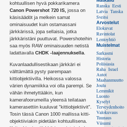
Matkailu
kohtuullisen hyvä pokkarikamera
Ranska
Eesti
Canon Powershot 720 IS,
jossa on
Latvia
Tanska
Sveitsi
käsisäädöt ja melkein samat
Arvostelut
ominaisuudet kuin ostamassani
Elokuvat
järkkärissä, jopa sellaisia, jotka
Ravintolat
järkkäristäni puuttuvat. Powershoteihin
Lentoyhtiö
Muistelmat
saa myös RAW ominaisuuden netistä
Sarkasmi
ladattavalla
CHDK -laajennuksella
.
Historia
Poliisiasia
Kuvanlaadullisestikaan järkkäri ei
Raha
Israel
välttämättä pysty parempaan
Autot
kittiobjektiivilla. Heikossa valossa
Maahanmuutto
Joulu
värien dynamiikka voi olla parempi. Se
Lemmikit
vähän ihmetyttääkin, kun
Luonto
kamerafoorumeilla yleensä teilataan
Kyselyt
Terveydenhoito
kamerasettiin kuuluvat ”kittiobjektiivit”.
Valokuvaus
Tosin tässä Canon 1000 mallissa kitti-
Tuunaus
objektiiviakin pidetään kohtuullisena.
Viisumi