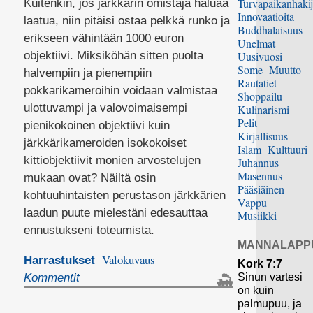
Turvapaikanhakij
Kuitenkin, jos järkkärin omistaja haluaa
Innovaatioita
laatua, niin pitäisi ostaa pelkkä runko ja
Buddhalaisuus
erikseen vähintään 1000 euron
Unelmat
objektiivi. Miksiköhän sitten puolta
Uusivuosi
Some
Muutto
halvempiin ja pienempiin
Rautatiet
pokkarikameroihin voidaan valmistaa
Shoppailu
ulottuvampi ja valovoimaisempi
Kulinarismi
Pelit
pienikokoinen objektiivi kuin
Kirjallisuus
järkkärikameroiden isokokoiset
Islam
Kulttuuri
kittiobjektiivit monien arvostelujen
Juhannus
Masennus
mukaan ovat? Näiltä osin
Pääsiäinen
kohtuuhintaisten perustason järkkärien
Vappu
laadun puute mielestäni edesauttaa
Musiikki
ennustukseni toteumista.
MANNALAPP
Valokuvaus
Harrastukset
Kork 7:7
Sinun vartesi
Kommentit
on kuin
palmupuu, ja