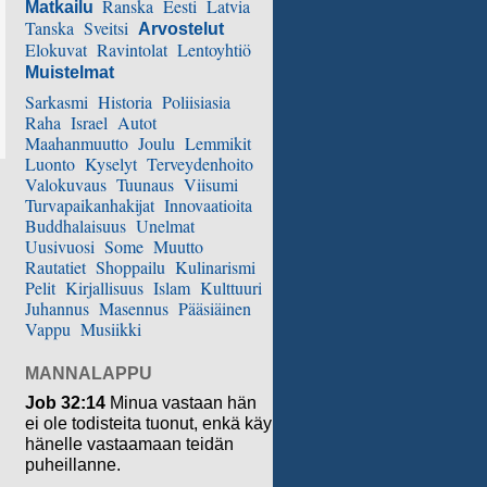
Ranska
Eesti
Latvia
Matkailu
Tanska
Sveitsi
Arvostelut
Elokuvat
Ravintolat
Lentoyhtiö
Muistelmat
Sarkasmi
Historia
Poliisiasia
Raha
Israel
Autot
Maahanmuutto
Joulu
Lemmikit
Luonto
Kyselyt
Terveydenhoito
Valokuvaus
Tuunaus
Viisumi
Turvapaikanhakijat
Innovaatioita
Buddhalaisuus
Unelmat
Uusivuosi
Some
Muutto
Rautatiet
Shoppailu
Kulinarismi
Pelit
Kirjallisuus
Islam
Kulttuuri
Juhannus
Masennus
Pääsiäinen
Vappu
Musiikki
MANNALAPPU
Job 32:14
Minua vastaan hän
ei ole todisteita tuonut, enkä käy
hänelle vastaamaan teidän
puheillanne.