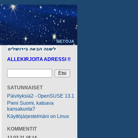
TIETOJA
ALLEKIRJOITA ADRESSI !!
SATUNNAISET
Päivityksiä2 - OpenSUSE 13.1
Pieni Suomi, katoava
kansakunta?
Käyttöjärjestelmäni on Linux
KOMMENTIT
12.03.21 18:14