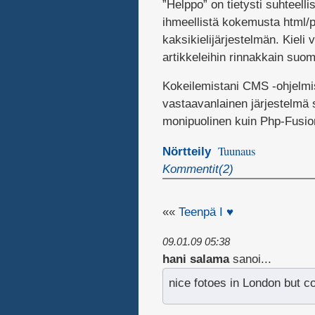
”Helppo” on tietysti suhteell
ihmeellistä kokemusta html/p
kaksikielijärjestelmän. Kieli v
artikkeleihin rinnakkain suom
Kokeilemistani CMS -ohjelmi
vastaavanlainen järjestelmä 
monipuolinen kuin Php-Fusio
Tuunaus
Nörtteily
Kommentit(2)
««
Teenpä I ♥
09.01.09 05:38
hani salama
sanoi...
nice fotoes in London but 