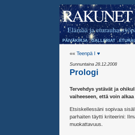
RAKUNET
Elämää ja eturauhassyöp
PÄIVÄKIRJA
GALLERIAT
ETURA
««
Teenpä I ♥
Sunnuntaina 28.12.2008
Prologi
Tervehdys ystävät ja ohikul
vaiheeseen, että voin alkaa 
Etsiskellessäni sopivaa sisä
parhaiten täytti kriteerini: Il
muokattavuus.