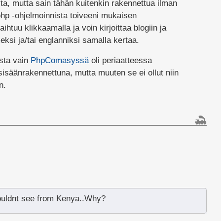
ista, mutta sain tähän kuitenkin rakennettua ilman
hp -ohjelmoinnista toiveeni mukaisen
aihtuu klikkaamalla ja voin kirjoittaa blogiin ja
eksi ja/tai englanniksi samalla kertaa.
sta vain
PhpComasyssä
oli periaatteessa
sisäänrakennettuna, mutta muuten se ei ollut niin
n.
couldnt see from Kenya..Why?