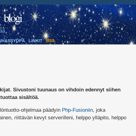
blogi
ää
UHASSYÖPÄ
LINKIT
RSS
kijat. Sivustoni tuunaus on vihdoin edennyt siihen
tuottaa sisältöä.
llöntuotto-ohjelmaa päädyin
Php-Fusioniin
, joka
mainen, riittävän kevyt serverilleni, helppo ylläpito, helppo