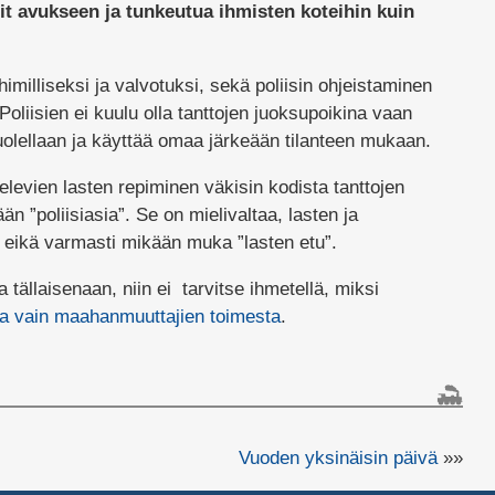
sit avukseen ja tunkeutua ihmisten koteihin kuin
imilliseksi ja valvotuksi, sekä poliisin ohjeistaminen
! Poliisien ei kuulu olla tanttojen juoksupoikina vaan
uolellaan ja käyttää omaa järkeään tilanteen mukaan.
levien lasten repiminen väkisin kodista tanttojen
än ”poliisiasia”. Se on mielivaltaa, lasten ja
 eikä varmasti mikään muka ”lasten etu”.
 tällaisenaan, niin ei tarvitse ihmetellä, miksi
a vain maahanmuuttajien toimesta
.
Vuoden yksinäisin päivä
»»