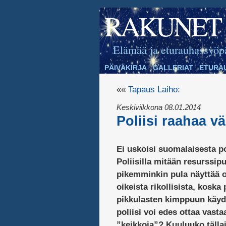
RAKUNET
Elämää ja eturauhassyöp
PÄIVÄKIRJA
GALLERIAT
ETURA
««
Tapaus Laiho:
Keskiviikkona 08.01.2014
Poliisi raahaa vä
Ei uskoisi suomalaisesta po
Poliisilla mitään resurssipu
pikemminkin pula näyttää 
oikeista rikollisista, koska 
pikkulasten kimppuun käyd
poliisi voi edes ottaa vastaa
”keikkoja”? Kuuluuko tälla