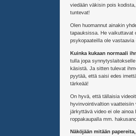
viedään väkisin pois kodista,
tuntevat!
Olen huomannut ainakin yhden
tapauksissa. He vaikuttavat 
psykopaateilla ole vastaavia
Kuinka kukaan normaali ih
tulla jopa synnytyslaitoksell
käsistä. Ja sitten tulevat ih
pyytää, että saisi edes imettä
tärkeää!
On hyvä, että tällaisia videoi
hyvinvointivaltion vaatteisi
järkyttävä video ei ole ainoa
roppakaupalla mm. hakusanoil
Näköjään mitään papereita,