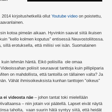
 2014 kirjoitushetkellä ollut
Youtube video
on poistettu,
aavanlainen.
sin kotoa pimeän aikaan. Hyvinkin saavat siitä ikuisen
uin ”kello kolmen koputus” entisessä Neuvostoliitossa.
ä, sillä erotuksella, että miliisi vei isän. Suomalainen
s kuin lehmän häntä. Eikö poliisilla ole omaa
 Videoissahan poliisit seuraavat tanttoja kuin pillipiiparia
iten on mahdollista, että tantoilla on tällainen valta? Ja
hän. Vähät ihmisoikeuksista kunhan tanttojen ”oikeus”
ja ei videosta näe
– johon tantat toki mielellään
ivaltaansa – niin jotain voi päätellä. Lapset eivät näytä
insa taholta, vaan suurin hätä syntyy siitä, että heidät