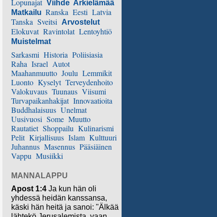
Lopunajat
Viihde
Arkielämää
Ranska
Eesti
Latvia
Matkailu
Tanska
Sveitsi
Arvostelut
Elokuvat
Ravintolat
Lentoyhtiö
Muistelmat
Sarkasmi
Historia
Poliisiasia
Raha
Israel
Autot
Maahanmuutto
Joulu
Lemmikit
Luonto
Kyselyt
Terveydenhoito
Valokuvaus
Tuunaus
Viisumi
Turvapaikanhakijat
Innovaatioita
Buddhalaisuus
Unelmat
Uusivuosi
Some
Muutto
Rautatiet
Shoppailu
Kulinarismi
Pelit
Kirjallisuus
Islam
Kulttuuri
Juhannus
Masennus
Pääsiäinen
Vappu
Musiikki
MANNALAPPU
Apost 1:4
Ja kun hän oli
yhdessä heidän kanssansa,
käski hän heitä ja sanoi: "Älkää
lähtekö Jerusalemista, vaan