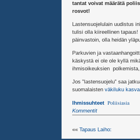
tantat voivat määrätä polii
rosvot!
Lastensuojelulain uudistus inh
tulisi olla kiireellinen tapaus
päinvastoin, olla heidän yläp
Parkuvien ja vastaanhangoitte
käskystä ei ole ole kyllä mikä
ihmisoikeuksien polkemista,
Jos ”lastensuojelu” saa jatkua
suomalaisten
väkiluku kasva
Poliisiasia
Ihmissuhteet
Kommentit
««
Tapaus Laiho: