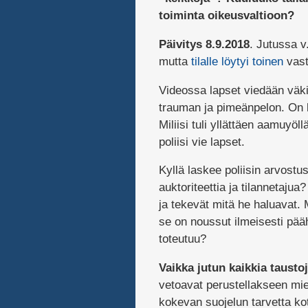
toiminta oikeusvaltioon?
Päivitys 8.9.2018
. Jutussa v.
mutta
tilalle löytyi toinen
vast
Videossa lapset viedään väki
trauman ja pimeänpelon. On k
Miliisi tuli yllättäen aamuyöll
poliisi vie lapset.
Kyllä laskee poliisin arvostu
auktoriteettia ja tilannetajua?
ja tekevät mitä he haluavat. M
se on noussut ilmeisesti pää
toteutuu?
Vaikka jutun kaikkia tausto
vetoavat perustellakseen miel
kokevan suojelun tarvetta kot