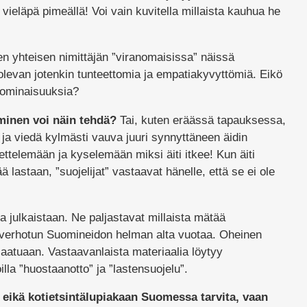
 vieläpä pimeällä! Voi vain kuvitella millaista kauhua he
 yhteisen nimittäjän ”viranomaisissa” näissä
olevan jotenkin tunteettomia ja empatiakyvyttömiä. Eikö
 ominaisuuksia?
minen voi näin tehdä?
Tai, kuten eräässä tapauksessa,
e ja viedä kylmästi vauva juuri synnyttäneen äidin
mettelemään ja kyselemään miksi äiti itkee! Kun äiti
ä lastaan, ”suojelijat” vastaavat hänelle, että se ei ole
ta julkaistaan. Ne paljastavat millaista mätää
in verhotun Suomineidon helman alta vuotaa. Oheinen
 laatuaan. Vastaavanlaista materiaalia löytyy
la ”huostaanotto” ja ”lastensuojelu”.
 eikä kotietsintälupiakaan Suomessa tarvita, vaan