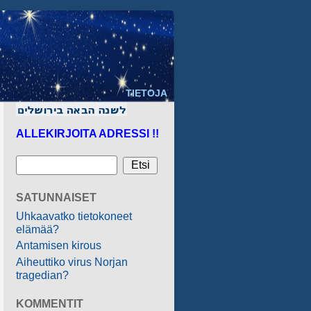
TIETOJA
ALLEKIRJOITA ADRESSI !!
SATUNNAISET
Uhkaavatko tietokoneet
elämää?
Antamisen kirous
Aiheuttiko virus Norjan
tragedian?
KOMMENTIT