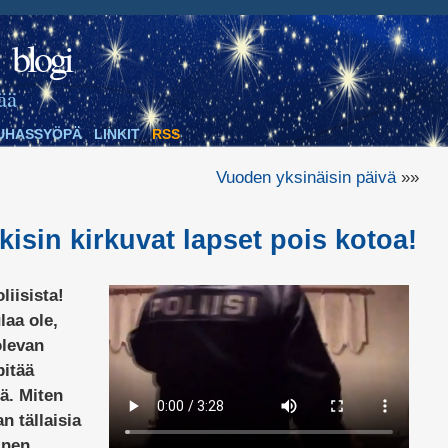
blogi
ää
UHASSYÖPÄ
LINKIT
RSS
Vuoden yksinäisin päivä
»»
kisin kirkuvat lapset pois kotoa!
liisista!
laa ole,
olevan
pitää
ä. Miten
n tällaisia
inen