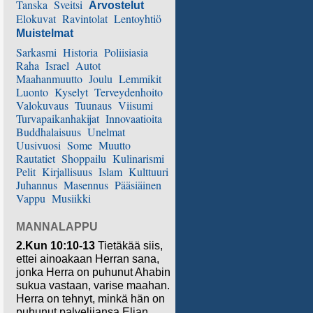
Tanska
Sveitsi
Arvostelut
Elokuvat
Ravintolat
Lentoyhtiö
Muistelmat
Sarkasmi
Historia
Poliisiasia
Raha
Israel
Autot
Maahanmuutto
Joulu
Lemmikit
Luonto
Kyselyt
Terveydenhoito
Valokuvaus
Tuunaus
Viisumi
Turvapaikanhakijat
Innovaatioita
Buddhalaisuus
Unelmat
Uusivuosi
Some
Muutto
Rautatiet
Shoppailu
Kulinarismi
Pelit
Kirjallisuus
Islam
Kulttuuri
Juhannus
Masennus
Pääsiäinen
Vappu
Musiikki
MANNALAPPU
2.Kun 10:10-13
Tietäkää siis,
ettei ainoakaan Herran sana,
jonka Herra on puhunut Ahabin
sukua vastaan, varise maahan.
Herra on tehnyt, minkä hän on
puhunut palvelijansa Elian