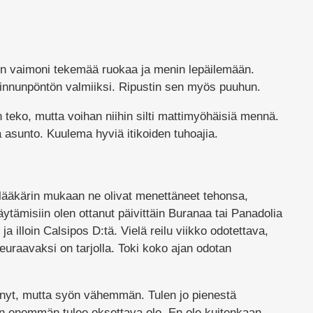
in vaimoni tekemää ruokaa ja menin lepäilemään.
 linnunpöntön valmiiksi. Ripustin sen myös puuhun.
teko, mutta voihan niihin silti mattimyöhäisiä mennä.
ä asunto. Kuulema hyviä itikoiden tuhoajia.
a lääkärin mukaan ne olivat menettäneet tehonsa,
tämisiin olen ottanut päivittäin Buranaa tai Panadolia
a illoin Calsipos D:tä. Vielä reilu viikko odotettava,
euraavaksi on tarjolla. Toki koko ajan odotan
nyt, mutta syön vähemmän. Tulen jo pienestä
n enemmän tulee oksettava olo. En ole kuitenkaan