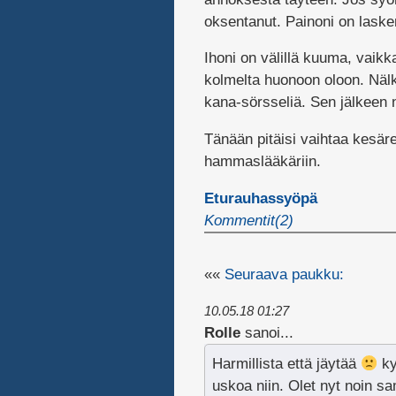
oksentanut. Painoni on lasken
Ihoni on välillä kuuma, vaik
kolmelta huonoon oloon. Nälk
kana-sörsseliä. Sen jälkeen 
Tänään pitäisi vaihtaa kesär
hammaslääkäriin.
Eturauhassyöpä
Kommentit(2)
««
Seuraava paukku:
10.05.18 01:27
Rolle
sanoi...
Harmillista että jäytää
ky
uskoa niin. Olet nyt noin s