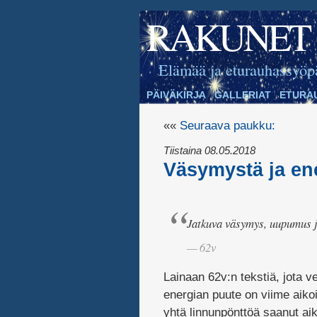
RAKUNET
Elämää ja eturauhassyöp
PÄIVÄKIRJA
GALLERIAT
ETURA
««
Seuraava paukku:
Tiistaina 08.05.2018
Väsymystä ja en
Jatkuva väsymys, uupumus 
62v
Lainaan 62v:n tekstiä, jota 
energian puute on viime aikoi
yhtä linnunpönttöä saanut aik