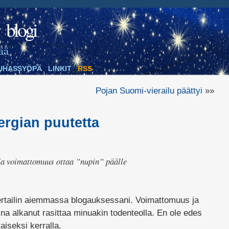
blogi
ää
UHASSYÖPÄ
LINKIT
RSS
Pojan Suomi-vierailu päättyi
»»
ergian puutetta
ja voimattomuus ottaa ”nupin” päälle
vertailin aiemmassa blogauksessani. Voimattomuus ja
na alkanut rasittaa minuakin todenteolla. En ole edes
aiseksi kerralla.