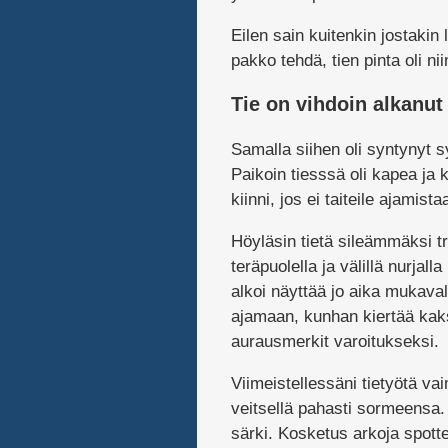
Eilen sain kuitenkin jostakin
pakko tehdä, tien pinta oli ni
Tie on vihdoin alkanut
Samalla siihen oli syntynyt s
Paikoin tiesssä oli kapea ja
kiinni, jos ei taiteile ajamist
Höyläsin tietä sileämmäksi tra
teräpuolella ja välillä nurjall
alkoi näyttää jo aika mukaval
ajamaan, kunhan kiertää kaksi
aurausmerkit varoitukseksi.
Viimeistellessäni tietyötä va
veitsellä pahasti sormeensa. I
särki. Kosketus arkoja spotte