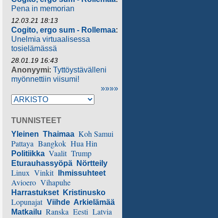
Pena in memorian
12.03.21 18:13
Cogito, ergo sum - Rollemaa
:
Unelmia virtuaalisessa
tosielämässä
28.01.19 16:43
Anonyymi
:
Tyttöystävälleni
myönnettiin viisumi!
»»»»
TUNNISTEET
Koh Samui
Yleinen
Thaimaa
Pattaya
Bangkok
Hua Hin
Vaalit
Trump
Politiikka
Eturauhassyöpä
Nörtteily
Linux
Vinkit
Ihmissuhteet
Avioero
Vihapuhe
Harrastukset
Kristinusko
Lopunajat
Viihde
Arkielämää
Ranska
Eesti
Latvia
Matkailu