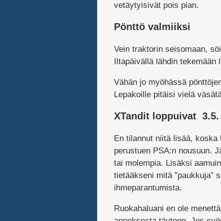
vetäytyisivät pois pian.
Pönttö valmiiksi
Vein traktorin seisomaan, sö
Iltapäivällä lähdin tekemään
Vähän jo myöhässä pönttöjen 
Lepakoille pitäisi vielä väsät
XTandit loppuivat 3.5.
En tilannut niitä lisää, kosk
perustuen PSA:n nousuun. Jäy
tai molempia. Lisäksi aamuin j
tietääkseni mitä ”paukkuja” s
ihmeparantumista.
Ruokahaluani en ole menettä
annoksesta täyteen. Jos syö