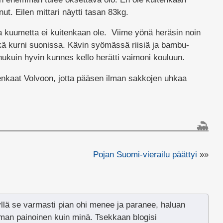
ut. Eilen mittari näytti tasan 83kg.
ka kuumetta ei kuitenkaan ole. Viime yönä heräsin noin
ä kurni suonissa. Kävin syömässä riisiä ja bambu-
nukuin hyvin kunnes kello herätti vaimoni kouluun.
enkaat Volvoon, jotta pääsen ilman sakkojen uhkaa
Pojan Suomi-vierailu päättyi
»»
llä se varmasti pian ohi menee ja paranee, haluan
aman painoinen kuin minä. Tsekkaan blogisi