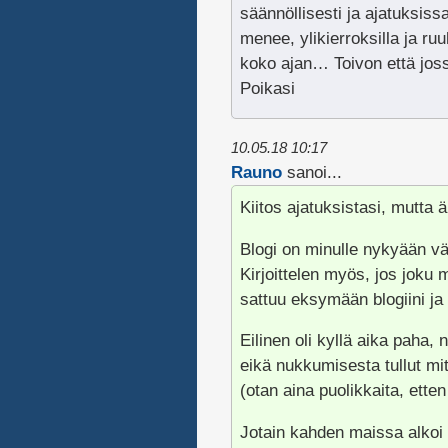
säännöllisesti ja ajatuksiss
menee, ylikierroksilla ja ru
koko ajan… Toivon että joss
Poikasi
10.05.18 10:17
Rauno
sanoi...
Kiitos ajatuksistasi, mutta ä
Blogi on minulle nykyään väh
Kirjoittelen myös, jos joku
sattuu eksymään blogiini ja
Eilinen oli kyllä aika paha, 
eikä nukkumisesta tullut mit
(otan aina puolikkaita, ett
Jotain kahden maissa alkoi 