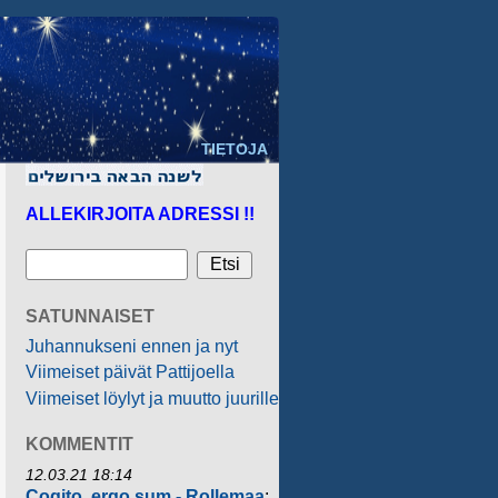
TIETOJA
ALLEKIRJOITA ADRESSI !!
SATUNNAISET
Juhannukseni ennen ja nyt
Viimeiset päivät Pattijoella
Viimeiset löylyt ja muutto juurille
KOMMENTIT
12.03.21 18:14
Cogito, ergo sum - Rollemaa
: