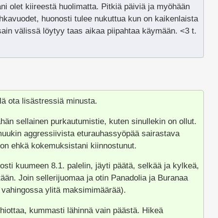
ani olet kiireestä huolimatta. Pitkiä päiviä ja myöhään
uhkavuodet, huonosti tulee nukuttua kun on kaikenlaista
ain välissä löytyy taas aikaa piipahtaa käymään. <3 t.
lä ota lisästressiä minusta.
än sellainen purkautumistie, kuten sinullekin on ollut.
 muukin aggressiivista eturauhassyöpää sairastava
 on ehkä kokemuksistani kiinnostunut.
nosti kuumeen 8.1. palelin, jäyti päätä, selkää ja kylkeä,
ään. Join sellerijuomaa ja otin Panadolia ja Buranaa
en vahingossa ylitä maksimimäärää).
hiottaa, kummasti lähinnä vain päästä. Hikeä