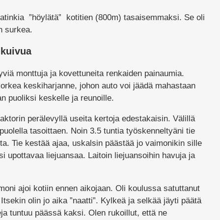
 latinkia ”höylätä” kotitien (800m) tasaisemmaksi. Se oli
in surkea.
 kuivua
yviä monttuja ja kovettuneita renkaiden painaumia.
 korkea keskiharjanne, johon auto voi jäädä mahastaan
aan puoliksi keskelle ja reunoille.
ktorin perälevyllä useita kertoja edestakaisin. Välillä
a puolella tasoittaen. Noin 3.5 tuntia työskenneltyäni tie
ta. Tie kestää ajaa, uskalsin päästää jo vaimonikin sille
 upottavaa liejuansaa. Laitoin liejuansoihin havuja ja
imoni ajoi kotiin ennen aikojaan. Oli koulussa satuttanut
tsekin olin jo aika ”naatti”. Kylkeä ja selkää jäyti päätä
ja tuntuu päässä kaksi. Olen rukoillut, että ne