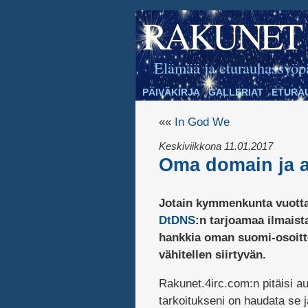
RAKUNET
Elämää ja eturauhassyöp
PÄIVÄKIRJA
GALLERIAT
ETURA
««
In God We
Keskiviikkona 11.01.2017
Oma domain ja a
Jotain kymmenkunta vuotta 
DtDNS
:n tarjoamaa ilmaista
hankkia oman suomi-osoitt
vähitellen siirtyvän.
Rakunet.4irc.com:n pitäisi au
tarkoitukseni on haudata se j