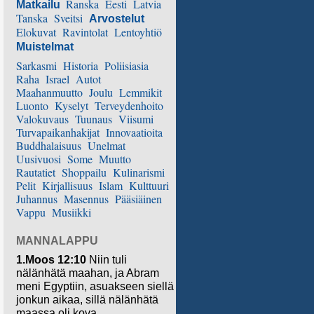
Ranska
Eesti
Latvia
Matkailu
Tanska
Sveitsi
Arvostelut
Elokuvat
Ravintolat
Lentoyhtiö
Muistelmat
Sarkasmi
Historia
Poliisiasia
Raha
Israel
Autot
Maahanmuutto
Joulu
Lemmikit
Luonto
Kyselyt
Terveydenhoito
Valokuvaus
Tuunaus
Viisumi
Turvapaikanhakijat
Innovaatioita
Buddhalaisuus
Unelmat
Uusivuosi
Some
Muutto
Rautatiet
Shoppailu
Kulinarismi
Pelit
Kirjallisuus
Islam
Kulttuuri
Juhannus
Masennus
Pääsiäinen
Vappu
Musiikki
MANNALAPPU
1.Moos 12:10
Niin tuli
nälänhätä maahan, ja Abram
meni Egyptiin, asuakseen siellä
jonkun aikaa, sillä nälänhätä
maassa oli kova.