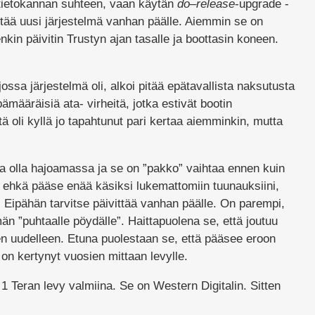
 tietokannan suhteen, vaan käytän
do
–
release
-upgrade
-
ttää uusi järjestelmä vanhan päälle. Aiemmin se on
nkin päivitin Trustyn ajan tasalle ja boottasin koneen.
ossa järjestelmä oli, alkoi pitää epätavallista naksutusta
pämääräisiä ata- virheitä, jotka estivät bootin
 oli kyllä jo tapahtunut pari kertaa aiemminkin, mutta
itaa olla hajoamassa ja se on ”pakko” vaihtaa ennen kuin
ten ehkä pääse enää käsiksi lukemattomiin tuunauksiini,
. Eipähän tarvitse päivittää vanhan päälle. On parempi,
än ”puhtaalle pöydälle”. Haittapuolena se, että joutuu
n uudelleen. Etuna puolestaan se, että pääsee eroon
 on kertynyt vuosien mittaan levylle.
 1 Teran levy valmiina. Se on Western Digitalin. Sitten