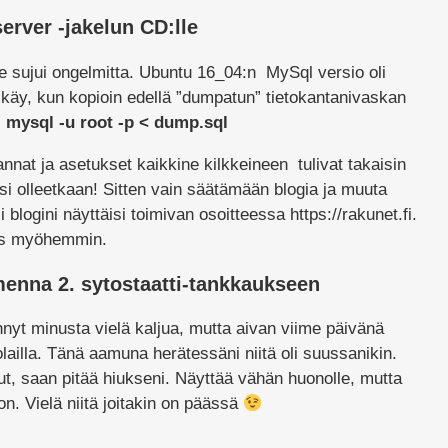
erver -jakelun CD:lle
e sujui ongelmitta. Ubuntu 16_04:n MySql versio oli
n käy, kun kopioin edellä ”dumpatun” tietokantanivaskan
:
mysql -u root -p < dump.sql
annat ja asetukset kaikkine kilkkeineen tulivat takaisin
isi olleetkaan! Sitten vain säätämään blogia ja muuta
i blogini näyttäisi toimivan osoitteessa https://rakunet.fi.
kus myöhemmin.
nna 2. sytostaatti-tankkaukseen
yt minusta vielä kaljua, mutta aivan viime päivänä
olailla. Tänä aamuna herätessäni niitä oli suussanikin.
onut, saan pitää hiukseni. Näyttää vähän huonolle, mutta
on. Vielä niitä joitakin on päässä