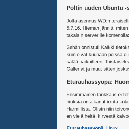
Poltin uuden Ubuntu -s
Jolta asennus WD:n teraisell
5.7.16. Hieman jännitti mite
takaisin serverille komenolla
Sehän onnistui! Kaikki tietok
kuin eivät kuunaan poissa ol
sälää paikoilleen. Toistaiseks
Galleriat ja muut sitten jos
Eturauhassyöpä: Huome
Ensimmäinen tankkaus ei tehn
hiuksia on alkanut irrota kok
Harmillista. Olisin niin toiv
en vielä heitä kirvestä kaivo
Eturauhassyöpä
Linux