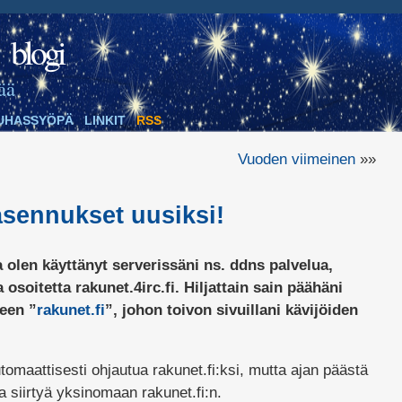
blogi
ää
UHASSYÖPÄ
LINKIT
RSS
Vuoden viimeinen
»»
sennukset uusiksi!
olen käyttänyt serverissäni ns. ddns palvelua,
 osoitetta rakunet.4irc.fi. Hiljattain sain päähäni
een ”
rakunet.fi
”, johon toivon sivuillani kävijöiden
tomaattisesti ohjautua rakunet.fi:ksi, mutta ajan päästä
a siirtyä yksinomaan rakunet.fi:n.