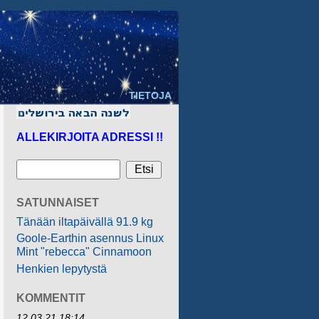
TIETOJA
ALLEKIRJOITA ADRESSI !!
SATUNNAISET
Tänään iltapäivällä 91.9 kg
Goole-Earthin asennus Linux
Mint "rebecca" Cinnamoon
Henkien lepytystä
KOMMENTIT
12.03.21 18:14