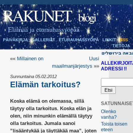
RAKUNET
blogi
Elämää ja eturauhassyöpää
PÄIVÄKIRJA
GALLERIAT
ETURAUHASSYÖPÄ
LINKIT
RSS
TIETOJA
««
Millainen on
Uusi
ALLEKIRJOIT
maailmanjärjestys
»»
ADRESSI !!
Sunnuntaina 05.02.2012
Elämän tarkoitus?
Koska elämä on olemassa, sillä
SATUNNAISE
täytyy olla tarkoitus. Koska elän ja
Olenko
olen, niin minunkin elämällä täytyy
vanha?
olla tarkoitus. Jumala sanoi
Toista toisen
eteen
”lisääntykää ja täyttäkää maa”, joten