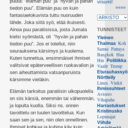
puuta: ”elämän puu” ja ”hyvän ja pahan
viisumi!
»»»»
tiedon puu”. Elämän puu on kuin
fantasiaelokuvista tuttu nuoruuden
lähde. Joka siitä syö, elää ikuisesti.
Ainoa puu paratiisissa, josta Jumala
TUNNISTEET
kielsi syömästä, oli ”hyvän ja pahan
Yleinen
Koh
Thaimaa
tiedon puu”. Jos ei totellut, niin
Samui
Pattaya
seurauksena kärsimys ja kuolema.
Bangkok
Hua
Kuten tunnettua, ensimmäiset ihmiset
Hin
Politiikka
valitsivat epäterveellisen ruokavalion ja
Vaalit
Trump
Eturauhassy
sen aiheuttamista vatsanpuruista
Nörtteily
kärsimme vieläkin.
Linux
Vinkit
Ihmissuhteet
Elämän tarkoitus paratiisin ulkopuolella
Avioero
on siis kärsiä, enemmän tai vähemmän,
Vihapuhe
ja lopulta kuolla. Siksi ns. onnen
Harrastukset
Kristinusko
tavoittelu on tuulen tavoittelua. Kun
Lopunajat
saan sen ja sen, niin olen onnellinen.
Viihde
Ihmiset kohkaa ja kuhina käy kuin