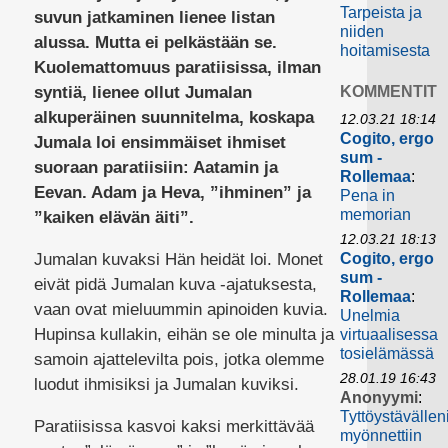
Tarpeista ja
suvun jatkaminen lienee listan
niiden
alussa. Mutta ei pelkästään se.
hoitamisesta
Kuolemattomuus paratiisissa, ilman
syntiä, lienee ollut Jumalan
KOMMENTIT
alkuperäinen suunnitelma, koskapa
12.03.21 18:14
Cogito, ergo
Jumala loi ensimmäiset ihmiset
sum -
suoraan paratiisiin: Aatamin ja
Rollemaa
:
Eevan. Adam ja Heva, ”ihminen” ja
Pena in
memorian
”kaiken elävän äiti”.
12.03.21 18:13
Jumalan kuvaksi Hän heidät loi. Monet
Cogito, ergo
sum -
eivät pidä Jumalan kuva -ajatuksesta,
Rollemaa
:
vaan ovat mieluummin apinoiden kuvia.
Unelmia
Hupinsa kullakin, eihän se ole minulta ja
virtuaalisessa
tosielämässä
samoin ajattelevilta pois, jotka olemme
28.01.19 16:43
luodut ihmisiksi ja Jumalan kuviksi.
Anonyymi
:
Tyttöystävällen
Paratiisissa kasvoi kaksi merkittävää
myönnettiin