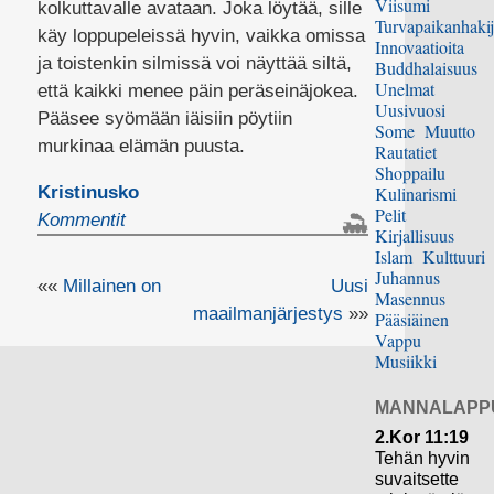
Viisumi
kolkuttavalle avataan. Joka löytää, sille
Turvapaikanhakij
käy loppupeleissä hyvin, vaikka omissa
Innovaatioita
ja toistenkin silmissä voi näyttää siltä,
Buddhalaisuus
Unelmat
että kaikki menee päin peräseinäjokea.
Uusivuosi
Pääsee syömään iäisiin pöytiin
Some
Muutto
murkinaa elämän puusta.
Rautatiet
Shoppailu
Kristinusko
Kulinarismi
Pelit
Kommentit
Kirjallisuus
Islam
Kulttuuri
Juhannus
««
Millainen on
Uusi
Masennus
maailmanjärjestys
»»
Pääsiäinen
Vappu
Musiikki
MANNALAPP
2.Kor 11:19
Tehän hyvin
suvaitsette