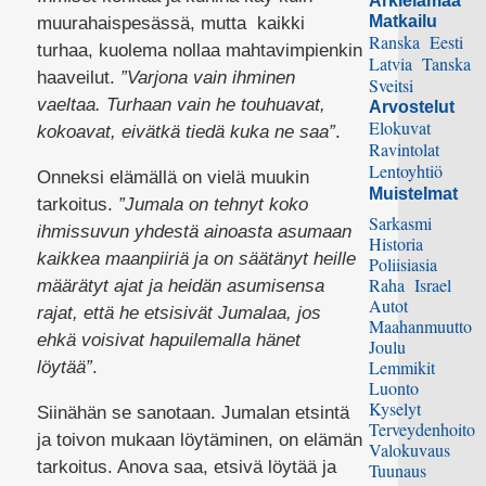
Arkielämää
Matkailu
muurahaispesässä, mutta kaikki
Ranska
Eesti
turhaa, kuolema nollaa mahtavimpienkin
Latvia
Tanska
haaveilut.
”Varjona vain ihminen
Sveitsi
vaeltaa. Turhaan vain he touhuavat,
Arvostelut
Elokuvat
kokoavat, eivätkä tiedä kuka ne saa”
.
Ravintolat
Lentoyhtiö
Onneksi elämällä on vielä muukin
Muistelmat
tarkoitus.
”Jumala on tehnyt koko
Sarkasmi
ihmissuvun yhdestä ainoasta asumaan
Historia
kaikkea maanpiiriä ja on säätänyt heille
Poliisiasia
Raha
Israel
määrätyt ajat ja heidän asumisensa
Autot
rajat, että he etsisivät Jumalaa, jos
Maahanmuutto
ehkä voisivat hapuilemalla hänet
Joulu
Lemmikit
löytää”
.
Luonto
Kyselyt
Siinähän se sanotaan. Jumalan etsintä
Terveydenhoito
ja toivon mukaan löytäminen, on elämän
Valokuvaus
tarkoitus. Anova saa, etsivä löytää ja
Tuunaus