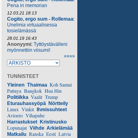
Pena in memorian
12.03.21 18:13
Cogito, ergo sum - Rollemaa
:
Unelmia virtuaalisessa
tosielämässä
28.01.19 16:43
Anonyymi
:
Tyttöystävälleni
myönnettiin viisumi!
»»»»
TUNNISTEET
Koh Samui
Yleinen
Thaimaa
Pattaya
Bangkok
Hua Hin
Vaalit
Trump
Politiikka
Eturauhassyöpä
Nörtteily
Linux
Vinkit
Ihmissuhteet
Avioero
Vihapuhe
Harrastukset
Kristinusko
Lopunajat
Viihde
Arkielämää
Ranska
Eesti
Latvia
Matkailu