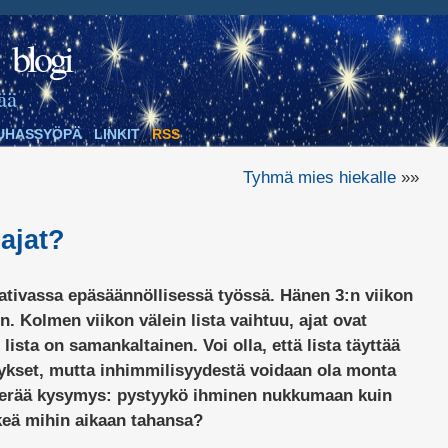
blogi
ää
UHASSYÖPÄ
LINKIT
RSS
Tyhmä mies hiekalle
»»
öajat?
aativassa epäsäännöllisessä työssä. Hänen 3:n viikon
n. Kolmen viikon välein lista vaihtuu, ajat ovat
 lista on samankaltainen. Voi olla, että lista täyttää
ykset, mutta inhimmilisyydestä voidaan ola monta
 herää kysymys: pystyykö ihminen nukkumaan kuin
rkeä mihin aikaan tahansa?