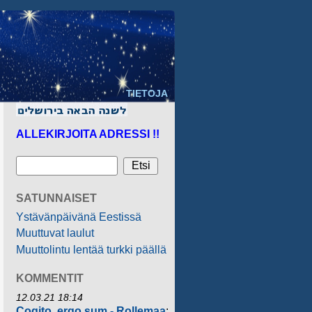
TIETOJA
ALLEKIRJOITA ADRESSI !!
SATUNNAISET
Ystävänpäivänä Eestissä
Muuttuvat laulut
Muuttolintu lentää turkki päällä
KOMMENTIT
12.03.21 18:14
Cogito, ergo sum - Rollemaa
: