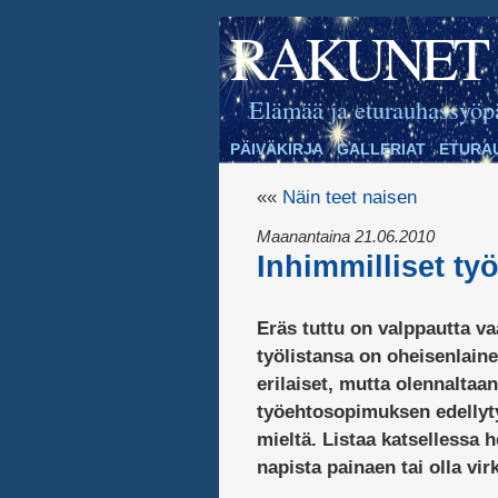
RAKUNET
Elämää ja eturauhassyöp
PÄIVÄKIRJA
GALLERIAT
ETURA
««
Näin teet naisen
Maanantaina 21.06.2010
Inhimmilliset ty
Eräs tuttu on valppautta v
työlistansa on oheisenlaine
erilaiset, mutta olennaltaan
työehtosopimuksen edellyt
mieltä. Listaa katsellessa
napista painaen tai olla vi