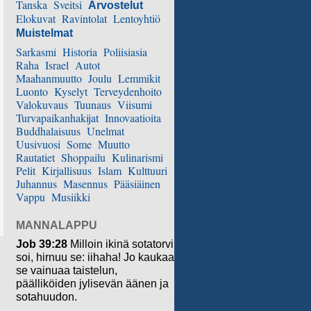
Tanska
Sveitsi
Arvostelut
Elokuvat
Ravintolat
Lentoyhtiö
Muistelmat
Sarkasmi
Historia
Poliisiasia
Raha
Israel
Autot
Maahanmuutto
Joulu
Lemmikit
Luonto
Kyselyt
Terveydenhoito
Valokuvaus
Tuunaus
Viisumi
Turvapaikanhakijat
Innovaatioita
Buddhalaisuus
Unelmat
Uusivuosi
Some
Muutto
Rautatiet
Shoppailu
Kulinarismi
Pelit
Kirjallisuus
Islam
Kulttuuri
Juhannus
Masennus
Pääsiäinen
Vappu
Musiikki
MANNALAPPU
Job 39:28
Milloin ikinä sotatorvi
soi, hirnuu se: iihaha! Jo kaukaa
se vainuaa taistelun,
päälliköiden jylisevän äänen ja
sotahuudon.