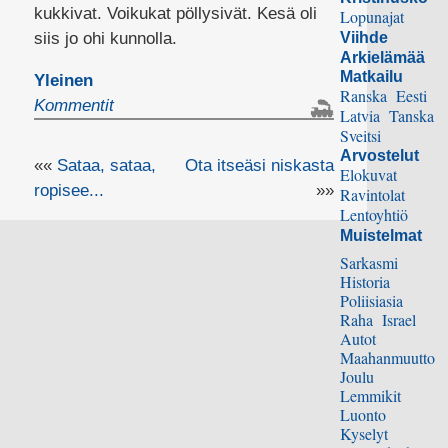
kukkivat. Voikukat pöllysivät. Kesä oli
Lopunajat
siis jo ohi kunnolla.
Viihde
Arkielämää
Matkailu
Yleinen
Ranska
Eesti
Kommentit
Latvia
Tanska
Sveitsi
Arvostelut
««
Sataa, sataa,
Ota itseäsi niskasta
Elokuvat
ropisee...
»»
Ravintolat
Lentoyhtiö
Muistelmat
Sarkasmi
Historia
Poliisiasia
Raha
Israel
Autot
Maahanmuutto
Joulu
Lemmikit
Luonto
Kyselyt