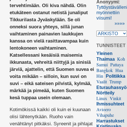
Anonyymi
:
tervehtimään. Oli kiva nähdä. Olin
Tyttöystävällen
etukäteen ostanut netistä junaliput
myönnettiin
viisumi!
Tikkurilasta Jyväskylään. Se oli
»»»»
onneksi suora yhteys, sillä junan
vaihtaminen painavien laukkujen
kanssa on vielä rasittavampaa kuin
TUNNISTEET
lentokoneen vaihtaminen.
Yleinen
Katsellessani kesäisiä maisemia
Koh
Thaimaa
ikkunasta, vehreitä niittyjä ja sinisiä
Samui
Pattaya
järviä, ajattelin, että Suomen suvea ei
Bangkok
Hua
Hin
voita mikään – silloin, kun suvi on
Politiikka
Vaalit
Trump
suvi – eikä sateisen pilvistä, kylmää,
Eturauhassy
märkää ja pimeää, kuten Suomen
Nörtteily
kesä tuppaa usein olemaan.
Linux
Vinkit
Ihmissuhteet
Avioero
Kotimökissä kaikki oli kuin ei kuunaan
Vihapuhe
olisi lähtenytkään. Ruoho vain
Harrastukset
venähtänyt pitkäksi. Syreenit ja pihlajat
Kristinusko