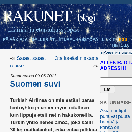
RAKUNET
blogi
Elämää ja eturauhassyöpää
PÄIVÄKIRJA
GALLERIAT
ETURAUHASSYÖPÄ
LINKIT
RSS
TIETOJA
««
Sataa, sataa,
Ota itseäsi niskasta
ALLEKIRJOIT
ropisee...
»»
ADRESSI !!
Sunnuntaina 09.06.2013
Suomen suvi
Turkish Airlines on mielestäni paras
SATUNNAISE
lentoyhtiö ja usein myös edullisin,
Asiantuntijat
kun lippuja etsii netin hakukoneilla.
puhuvat puuta
heinää ja
Turkin yhtiö lienee ainoa, joka sallii
kansa on
30 kg matkalaukut, eikä viilaa pilkkua