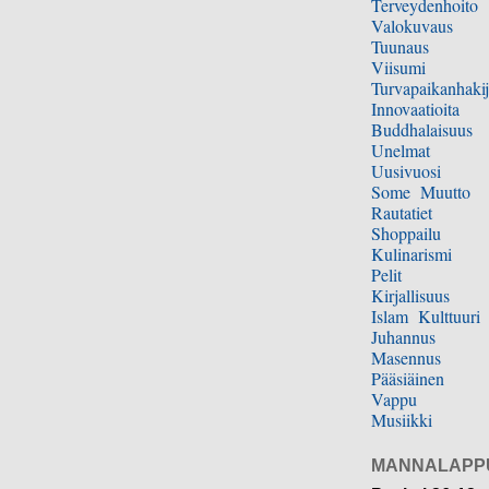
Terveydenhoito
Valokuvaus
Tuunaus
Viisumi
Turvapaikanhakij
Innovaatioita
Buddhalaisuus
Unelmat
Uusivuosi
Some
Muutto
Rautatiet
Shoppailu
Kulinarismi
Pelit
Kirjallisuus
Islam
Kulttuuri
Juhannus
Masennus
Pääsiäinen
Vappu
Musiikki
MANNALAPP