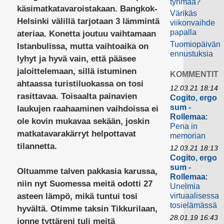
tyhmää?
käsimatkatavaroistakaan. Bangkok-
Värikäs
Helsinki välillä tarjotaan 3 lämmintä
viikonvaihde
papalla
ateriaa. Konetta joutuu vaihtamaan
Tuomiopäivän
Istanbulissa, mutta vaihtoaika on
ennustuksia
lyhyt ja hyvä vain, että pääsee
jaloittelemaan, sillä istuminen
KOMMENTIT
ahtaassa turistiluokassa on tosi
12.03.21 18:14
rasittavaa. Toisaalta painavien
Cogito, ergo
sum -
laukujen raahaaminen vaihdoissa ei
Rollemaa
:
ole kovin mukavaa sekään, joskin
Pena in
matkatavarakärryt helpottavat
memorian
tilannetta.
12.03.21 18:13
Cogito, ergo
sum -
Oltuamme talven pakkasia karussa,
Rollemaa
:
niin nyt Suomessa meitä odotti 27
Unelmia
asteen lämpö, mikä tuntui tosi
virtuaalisessa
tosielämässä
hyvältä. Otimme taksin Tikkurilaan,
28.01.19 16:43
jonne tyttäreni tuli meitä