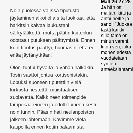
Matt 26:27-28
Ja hän otti
Noin puolessa välissä tiputusta
maljan, kiitti ja
jäytäminen alkoi olla sitä luokkaa, että
antoi heille ja
sanoi: "Juokaa
harkitsin kaivaa laukustani
tästä kaikki;
särkylääkettä, mutta päätin kuitenkin
sillä tämä on
odottaa tiputuksen päättymistä. Ennen
minun vereni,
liiton veri, joka
kuin tiputus päättyi, huomasin, että ei
monen edestä
enää jäytänytkään!
vuodatetaan
syntien
Oloni tuntui hyvältä ja vähän nälkäkin.
anteeksiantami
Tosin saattoi johtua kortisonistakin.
Lopuksi suoneen tiputettiin vielä
kirkasta nestettä, muistaakseni
suolavettä. Kaikkineen toimenpide
lämpökääreineen ja odotteluineen kesti
noin tunnin. Pääsin heti neulanpoiston
jälkeen lähtemään. Kävimme vielä
kaupoilla ennen kotiin palaamista.