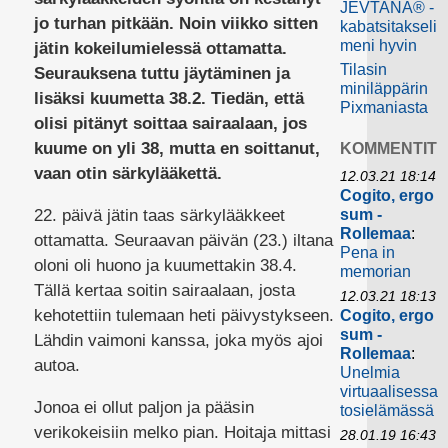
JEVTANA® -
jo turhan pitkään. Noin viikko sitten
kabatsitakseli
meni hyvin
jätin kokeilumielessä ottamatta.
Tilasin
Seurauksena tuttu jäytäminen ja
miniläppärin
lisäksi kuumetta 38.2. Tiedän, että
Pixmaniasta
olisi pitänyt soittaa sairaalaan, jos
kuume on yli 38, mutta en soittanut,
KOMMENTIT
vaan otin särkylääkettä.
12.03.21 18:14
Cogito, ergo
22. päivä jätin taas särkylääkkeet
sum -
Rollemaa
:
ottamatta. Seuraavan päivän (23.) iltana
Pena in
oloni oli huono ja kuumettakin 38.4.
memorian
Tällä kertaa soitin sairaalaan, josta
12.03.21 18:13
kehotettiin tulemaan heti päivystykseen.
Cogito, ergo
sum -
Lähdin vaimoni kanssa, joka myös ajoi
Rollemaa
:
autoa.
Unelmia
virtuaalisessa
Jonoa ei ollut paljon ja pääsin
tosielämässä
verikokeisiin melko pian. Hoitaja mittasi
28.01.19 16:43