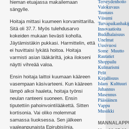
Terveydenhoito
hieman etuajassa makailemaan
Valokuvaus
sängylle.
Tuunaus
Viisumi
Hoitaja mittasi kuumeen korvamittarilla.
Turvapaikanhakij
Innovaatioita
Sitä oli 37.7. Myös tulehdusarvo
Buddhalaisuus
kokeiden mukaan lievästi koholla.
Unelmat
Jäytämistäkin pukkasi. Harmittelin, että
Uusivuosi
ei huvittaisi lykätä hoitoa. Hoitaja
Some
Muutto
Rautatiet
varmisti asian lääkäriltä, joka ilokseni
Shoppailu
näytti vihreää valoa.
Kulinarismi
Pelit
Ensin hoitaja laittoi kuumaan kääreen
Kirjallisuus
Islam
Kulttuuri
vasempaan käsivarteeni. Kun kääreen
Juhannus
lämpö alkoi haaleta, hoitaja työnsi
Masennus
neulan ranteeni suoneen. Ensin
Pääsiäinen
Vappu
tiputettiin pahoinvointilääkettä. Sitten
Musiikki
kortisonia. Vai oliko molemmat
samassa liuoksessa. Sen jälkeen
MANNALAPP
vaaleanpunaista Epirubisiinia.