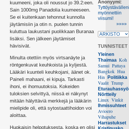
Anonyymi
:
kuumeeni, joka oli noussut jo 39.2:een.
Tyttöystävällen
Sain 1000mg Panadolia kuumeeseen.
myönnettiin
Se ei kuitenkaan tehonnut kunnolla
viisumi!
»»»»
jäytämisiin ja otin n. puolen tunnin
kuluttua laukustani puolikkaan Buranaa
lisäksi. Sen jälkeen jäytämiset
hävisivät.
TUNNISTEET
Yleinen
Minulta otettiin myös virtsanäyte ja
Koh
Thaimaa
röntgenkuvat keuhkoista ja kyljestä.
Samui
Pattaya
Bangkok
Hua
Lääkäri kuunteli keuhkojani, äänet ok.
Hin
Politiikka
Paineli mahaani, ei kipuja. Tarkasti
Vaalit
Trump
ihoni, ei ihomuutoksia. Kokeiden
Eturauhassy
tuloksien selvittyä, niissä ei näkynyt
Nörtteily
Linux
Vinkit
mitään hälyttäviä merkkejä ja lääkärin
Ihmissuhteet
mielipide oli, että sytostaattihoidon voi
Avioero
aloittaa.
Vihapuhe
Harrastukset
Huokaisin helpotuksesta, koska en olisi
Kristinusko