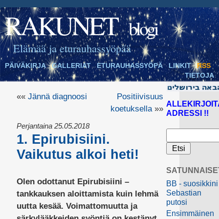
RAKUNET
blogi
Elämää ja eturauhassyöpää
PÄIVÄKIRJA
GALLERIAT
ETURAUHASSYÖPÄ
LINKIT
RSS
TIETOJA
««
Jännä diagnoosi
Positiivisuus
ALLEKIRJOIT
koetuksella
»»
ADRESSI !!
Perjantaina 25.05.2018
1. Epirubisiini.
Vaikutus alkoi heti!
SATUNNAISE
Olen odottanut Epirubisiini –
BB - suosikkini
Sebastian
tankkauksen aloittamista kuin lehmä
putosi
uutta kesää. Voimattomuutta ja
Ensimmäinen
särkylääkkeiden syöntiä on kestänyt