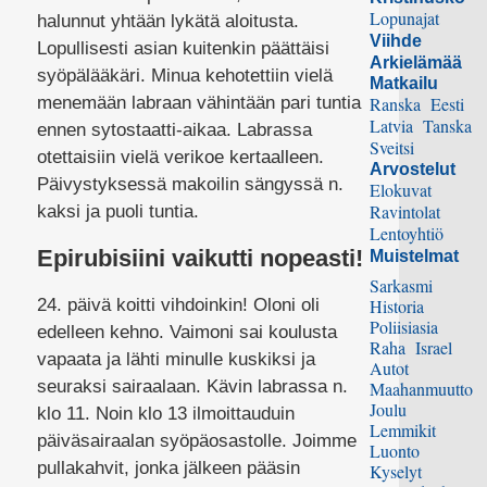
Lopunajat
halunnut yhtään lykätä aloitusta.
Viihde
Lopullisesti asian kuitenkin päättäisi
Arkielämää
syöpälääkäri. Minua kehotettiin vielä
Matkailu
menemään labraan vähintään pari tuntia
Ranska
Eesti
Latvia
Tanska
ennen sytostaatti-aikaa. Labrassa
Sveitsi
otettaisiin vielä verikoe kertaalleen.
Arvostelut
Päivystyksessä makoilin sängyssä n.
Elokuvat
Ravintolat
kaksi ja puoli tuntia.
Lentoyhtiö
Epirubisiini vaikutti nopeasti!
Muistelmat
Sarkasmi
24. päivä koitti vihdoinkin! Oloni oli
Historia
Poliisiasia
edelleen kehno. Vaimoni sai koulusta
Raha
Israel
vapaata ja lähti minulle kuskiksi ja
Autot
seuraksi sairaalaan. Kävin labrassa n.
Maahanmuutto
Joulu
klo 11. Noin klo 13 ilmoittauduin
Lemmikit
päiväsairaalan syöpäosastolle. Joimme
Luonto
pullakahvit, jonka jälkeen pääsin
Kyselyt