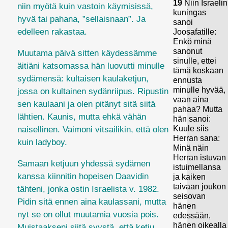
19
Niin Israelin
niin myötä kuin vastoin käymisissä,
kuningas
hyvä tai pahana,
”sellaisnaan”
. Ja
sanoi
edelleen rakastaa.
Joosafatille:
Enkö minä
sanonut
Muutama päivä sitten käydessämme
sinulle, ettei
äitiäni katsomassa hän luovutti minulle
tämä koskaan
sydämensä: kultaisen kaulaketjun,
ennusta
minulle hyvää,
jossa on kultainen sydänriipus. Ripustin
vaan aina
sen kaulaani ja olen pitänyt sitä siitä
pahaa? Mutta
lähtien.
Kaunis, mutta ehkä vähän
hän sanoi:
Kuule siis
naisellinen. Vaimoni vitsailikin, että olen
Herran sana:
kuin ladyboy.
Minä näin
Herran istuvan
Samaan ketjuun yhdessä sydämen
istuimellansa
kanssa kiinnitin hopeisen Daavidin
ja kaiken
taivaan joukon
tähteni, jonka ostin Israelista v. 1982.
seisovan
Pidin sitä ennen aina kaulassani, mutta
hänen
nyt se on ollut muutamia vuosia pois.
edessään,
hänen oikealla
Muistaakseni siitä syystä, että ketju