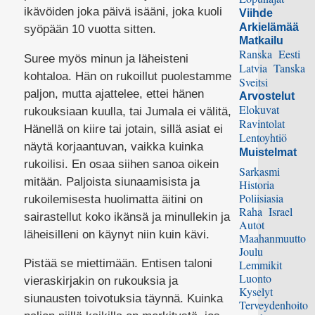
ikävöiden joka päivä isääni, joka kuoli
Viihde
Arkielämää
syöpään 10 vuotta sitten.
Matkailu
Ranska
Eesti
Suree myös minun ja läheisteni
Latvia
Tanska
kohtaloa. Hän on rukoillut puolestamme
Sveitsi
paljon, mutta ajattelee, ettei hänen
Arvostelut
Elokuvat
rukouksiaan kuulla, tai Jumala ei välitä,
Ravintolat
Hänellä on kiire tai jotain, sillä asiat ei
Lentoyhtiö
näytä korjaantuvan, vaikka kuinka
Muistelmat
rukoilisi. En osaa siihen sanoa oikein
Sarkasmi
mitään. Paljoista siunaamisista ja
Historia
Poliisiasia
rukoilemisesta huolimatta äitini on
Raha
Israel
sairastellut koko ikänsä ja minullekin ja
Autot
läheisilleni on käynyt niin kuin kävi.
Maahanmuutto
Joulu
Pistää se miettimään. Entisen taloni
Lemmikit
Luonto
vieraskirjakin on rukouksia ja
Kyselyt
siunausten toivotuksia täynnä. Kuinka
Terveydenhoito