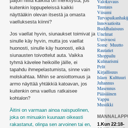
paljon niillä kaikilla on merkitystä, jos
Valokuvaus
Tuunaus
kuitenkin loppupeleissä kaikki
Viisumi
näyttääkin olevan itsestä ja omasta
Turvapaikanhakij
vaelluksesta kiinni?
Innovaatioita
Buddhalaisuus
Unelmat
Jos vaellat hyvin, siunaukset toimivat ja
Uusivuosi
sinulle käy hyvin, mutta jos vaellat
Some
Muutto
huonosti, sinulle käy huonosti, eikä
Rautatiet
siunausten toivottelut auta. Vaikka
Shoppailu
Kulinarismi
tyhmä kävelee heikoille jäille, ei
Pelit
tapahdu ihmepelastumista, sinne vain
Kirjallisuus
molskahtaa. Mihin se ansiottomuus ja
Islam
Kulttuuri
Juhannus
armo näyttää yhtäkkiä katoavan, jos
Masennus
kuitenkin oma vaellus ratkaisee
Pääsiäinen
kohtalon?
Vappu
Musiikki
Äitini on varmaan ainoa naispuolinen,
MANNALAPP
joka on minuakin kuunaan oikeasti
1.Kun 22:18-
rakastanut, olinpa sen arvoinen tai en,