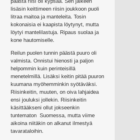
päästä riisi oli kypsää. Sen jälkeen
lisäsin keittimeen riisin joukkoon puoli
litraa maitoa ja manteleita. Tosin
kokonaisia ei kaapista löytynyt, mutta
löytyi mantelilastuja. Ripaus suolaa ja
kone hautomiselle.
Reilun puolen tunnin päästä puuro oli
valmista. Onnistui hienosti ja paljon
helpommin kuin perinteisillä
menetelmillä. Lisäksi keitin pitää puuron
kuumana myöhemminkin syötäväksi.
Riisinkeitin, muuten, on oiva lahjaidea
ensi jouluksi jollekin. Riisinkeitin
käsittääkseni ollut jokseenkin
tuntematon Suomessa, mutta viime
aikoina niitäkin on alkanut ilmestyä
tavarataloihin.