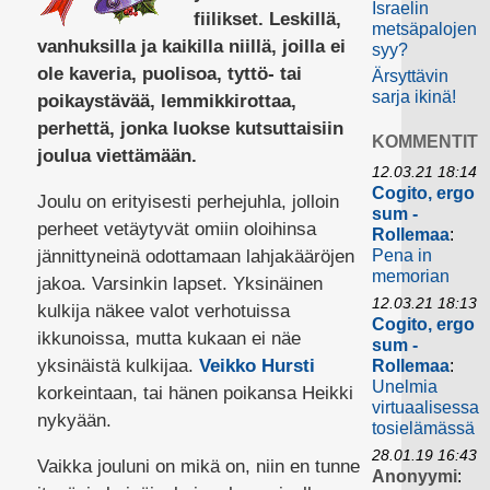
Israelin
fiilikset. Leskillä,
metsäpalojen
vanhuksilla ja kaikilla niillä, joilla ei
syy?
ole kaveria, puolisoa, tyttö- tai
Ärsyttävin
sarja ikinä!
poikaystävää, lemmikkirottaa,
perhettä, jonka luokse kutsuttaisiin
KOMMENTIT
joulua viettämään.
12.03.21 18:14
Cogito, ergo
Joulu on erityisesti perhejuhla, jolloin
sum -
perheet vetäytyvät omiin oloihinsa
Rollemaa
:
jännittyneinä odottamaan lahjakääröjen
Pena in
memorian
jakoa. Varsinkin lapset. Yksinäinen
12.03.21 18:13
kulkija näkee valot verhotuissa
Cogito, ergo
ikkunoissa, mutta kukaan ei näe
sum -
yksinäistä kulkijaa.
Veikko Hursti
Rollemaa
:
Unelmia
korkeintaan, tai hänen poikansa Heikki
virtuaalisessa
nykyään.
tosielämässä
28.01.19 16:43
Vaikka jouluni on mikä on, niin en tunne
Anonyymi
: