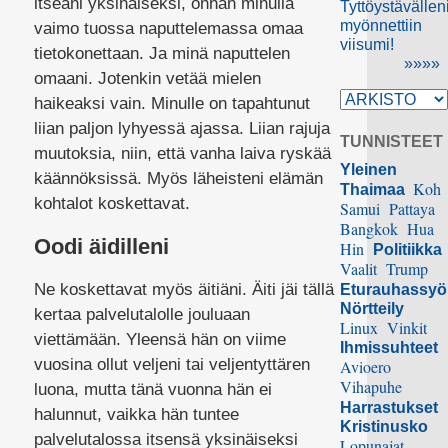
itseäni yksinäiseksi, onhan minulla
Tyttöystävällen
myönnettiin
vaimo tuossa naputtelemassa omaa
viisumi!
tietokonettaan. Ja minä naputtelen
»»»»
omaani. Jotenkin vetää mielen
haikeaksi vain. Minulle on tapahtunut
liian paljon lyhyessä ajassa. Liian rajuja
TUNNISTEET
muutoksia, niin, että vanha laiva ryskää
Yleinen
käännöksissä. Myös läheisteni elämän
Koh
Thaimaa
kohtalot koskettavat.
Samui
Pattaya
Bangkok
Hua
Oodi äidilleni
Hin
Politiikka
Vaalit
Trump
Ne koskettavat myös äitiäni. Äiti jäi tällä
Eturauhassy
Nörtteily
kertaa palvelutalolle jouluaan
Linux
Vinkit
viettämään. Yleensä hän on viime
Ihmissuhteet
vuosina ollut veljeni tai veljentyttären
Avioero
Vihapuhe
luona, mutta tänä vuonna hän ei
Harrastukset
halunnut, vaikka hän tuntee
Kristinusko
palvelutalossa itsensä yksinäiseksi
Lopunajat