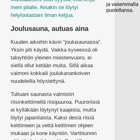
ja vasemmalla
meni pilalle. Ainakin se löytyi
puolellansa.
helylootastani ilman ketjua.
Joulusauna, autuas aina
Kuuden aikoihin kävin ”joulusaunassa”.
Yksin piti käydä. Vaikka kyseessä oli
taloyhtiön yleinen miestenvuoro, ei
siellä ollut ketään muita. Sillä aikaa
vaimoni kokkaili joulukanankoiven
nuudeleilla höystettynä.
Tultuani saunasta valmistin
riisinkeittimellä riisipuuroa. Puuroriisiä
ei kylläkään löytynyt kaapista, mutta
löytyi japanilaista. Kaksi desiä riisiä
keittimeen ja vettä keittimen ohjeen
mukaan ja kone käyntiin. Varttitunnin