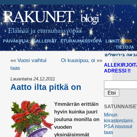
RAKUNET
blogi
Elämää ja eturauhassyöpää
PÄIVÄKIRJA
GALLERIAT
ETURAUHASSYÖPÄ
LINKIT
RSS
TIETOJA
««
Vuosi vaihtui
Oi kuusipuu, oi
»»
ALLEKIRJOIT
taas
ADRESSI !!
Lauantaina 24.12.2011
Aatto ilta pitkä on
Ymmärrän erittäin
SATUNNAISE
hyvin kuinka juuri
Minun
jouluna monilla on
kiirastorstaini.
PSA noussut
vuoden
taas
yksinäisimmät