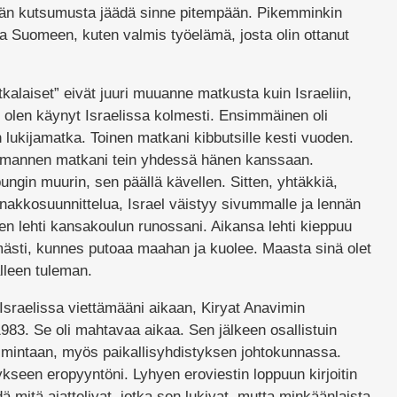
tään kutsumusta jäädä sinne pitempään. Pikemminkin
ua Suomeen, kuten valmis työelämä, josta olin ottanut
alaiset” eivät juuri muuanne matkusta kuin Israeliin,
n olen käynyt Israelissa kolmesti. Ensimmäinen oli
lukijamatka. Toinen matkani kibbutsille kesti vuoden.
Kolmannen matkani tein yhdessä hänen kanssaan.
gin muurin, sen päällä kävellen. Sitten, yhtäkkiä,
nnakkosuunnittelua, Israel väistyy sivummalle ja lennän
en lehti kansakoulun runossani. Aikansa lehti kieppuu
sti, kunnes putoaa maahan ja kuolee. Maasta sinä olet
älleen tuleman.
 Israelissa viettämääni aikaan, Kiryat Anavimin
1983. Se oli mahtavaa aikaa. Sen jälkeen osallistuin
toimintaan, myös paikallisyhdistyksen johtokunnassa.
ykseen eropyyntöni. Lyhyen eroviestin loppuun kirjoitin
dä mitä ajattelivat, jotka sen lukivat, mutta minkäänlaista