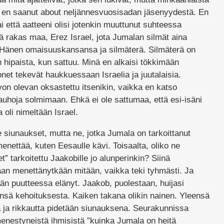
ta en saanut about neljännesvuosisadan jäsenyydestä. En
tai että aatteeni olisi jotenkin muuttunut suhteessa
yhä rakas maa, Erez Israel, jota Jumalan silmät aina
t Hänen omaisuuskansansa ja silmäterä. Silmäterä on
on hipaista, kun sattuu. Minä en alkaisi tökkimään
et tekevät haukkuessaan Israelia ja juutalaisia.
ivon olevan oksastettu itsenikin, vaikka en katso
auhoja solmimaan. Ehkä ei ole sattumaa, että esi-isäni
oli nimeltään Israel.
 siunaukset, mutta ne, jotka Jumala on tarkoittanut
enettää, kuten Eesaulle kävi. Toisaalta, oliko ne
 tarkoitettu Jaakobille jo alunperinkin? Siinä
an menettänytkään mitään, vaikka teki tyhmästi. Ja
n puutteessa elänyt. Jaakob, puolestaan, huijasi
tinsä kehoituksesta. Kaiken takana olikin nainen. Yleensä
 ja rikkautta pidetään siunauksena. Seurakunnissa
menestyneistä ihmisistä ”kuinka Jumala on heitä