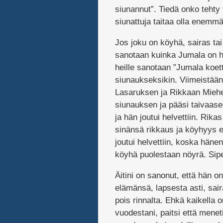
siunannut”. Tiedä onko tehty 
siunattuja taitaa olla enemm
Jos joku on köyhä, sairas ta
sanotaan kuinka Jumala on he
heille sanotaan ”Jumala koet
siunaukseksikin. Viimeistään
Lasaruksen ja Rikkaan Miehe
siunauksen ja pääsi taivaasee
ja hän joutui helvettiin. Rikas
sinänsä rikkaus ja köyhyys e
joutui helvettiin, koska häne
köyhä puolestaan nöyrä. Sipe
Äitini on sanonut, että hän o
elämänsä, lapsesta asti, sair
pois rinnalta. Ehkä kaikella 
vuodestani, paitsi että men