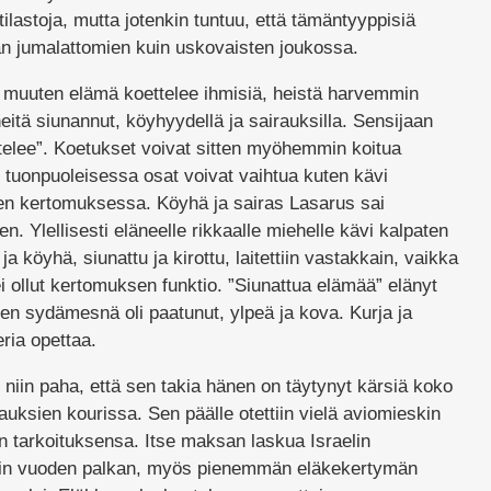
tilastoja, mutta jotenkin tuntuu, että tämäntyyppisiä
än jumalattomien kuin uskovaisten joukossa.
i muuten elämä koettelee ihmisiä, heistä harvemmin
itä siunannut, köyhyydellä ja sairauksilla. Sensijaan
telee”. Koetukset voivat sitten myöhemmin koitua
 tuonpuoleisessa osat voivat vaihtua kuten kävi
n kertomuksessa. Köyhä ja sairas Lasarus sai
n. Ylellisesti eläneelle rikkaalle miehelle kävi kalpaten
 ja köyhä, siunattu ja kirottu, laitettiin vastakkain, vaikka
i ollut kertomuksen funktio. ”Siunattua elämää” elänyt
nen sydämesnä oli paatunut, ylpeä ja kova. Kurja ja
ria opettaa.
n niin paha, että sen takia hänen on täytynyt kärsiä koko
auksien kourissa. Sen päälle otettiin vielä aviomieskin
on tarkoituksensa. Itse maksan laskua Israelin
etin vuoden palkan, myös pienemmän eläkekertymän