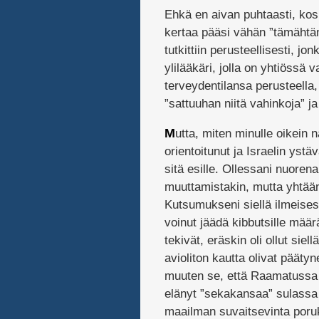
Ehkä en aivan puhtaasti, koska 
kertaa pääsi vähän ”tämähtäm
tutkittiin perusteellisesti, 
ylilääkäri, jolla on yhtiössä v
terveydentilansa perusteella, 
”sattuuhan niitä vahinkoja” ja
M
utta, miten minulle oikein 
orientoitunut ja Israelin ystä
sitä esille. Ollessani nuorena
muuttamistakin, mutta yhtään 
Kutsumukseni siellä ilmeisesti
voinut jäädä kibbutsille mä
tekivät, eräskin oli ollut siel
avioliton kautta olivat pääty
muuten se, että Raamatussa 
elänyt ”sekakansaa” sulassa 
maailman suvaitsevinta porukk