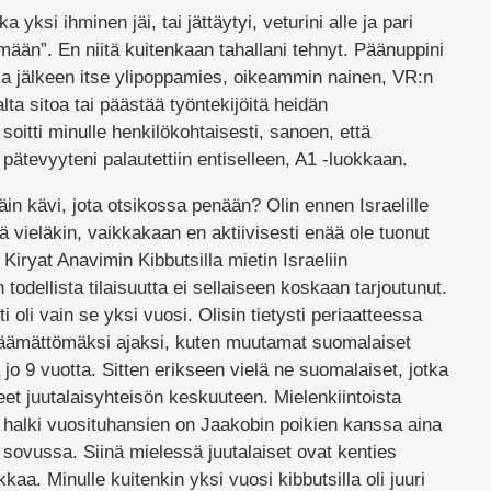
yksi ihminen jäi, tai jättäytyi, veturini alle ja pari
ään”. En niitä kuitenkaan tahallani tehnyt. Päänuppini
jonka jälkeen itse ylipoppamies, oikeammin nainen, VR:n
alta sitoa tai päästää työntekijöitä heidän
soitti minulle henkilökohtaisesti, sanoen, että
 pätevyyteni palautettiin entiselleen, A1 -luokkaan.
näin kävi, jota otsikossa penään? Olin ennen Israelille
vä vieläkin, vaikkakaan en aktiivisesti enää ole tuonut
 Kiryat Anavimin Kibbutsilla mietin Israeliin
todellista tilaisuutta ei sellaiseen koskaan tarjoutunut.
 oli vain se yksi vuosi. Olisin tietysti periaatteessa
äräämättömäksi ajaksi, kuten muutamat suomalaiset
lä jo 9 vuotta. Sitten erikseen vielä ne suomalaiset, jotka
neet juutalaisyhteisön keskuuteen. Mielenkiintoista
halki vuosituhansien on Jaakobin poikien kanssa aina
sovussa. Siinä mielessä juutalaiset ovat kenties
aa. Minulle kuitenkin yksi vuosi kibbutsilla oli juuri