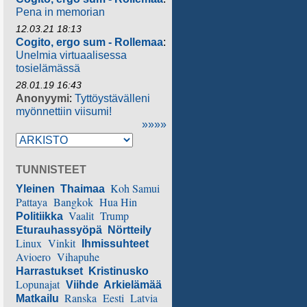
Pena in memorian
12.03.21 18:13
Cogito, ergo sum - Rollemaa
:
Unelmia virtuaalisessa
tosielämässä
28.01.19 16:43
Anonyymi
:
Tyttöystävälleni
myönnettiin viisumi!
»»»»
TUNNISTEET
Koh Samui
Yleinen
Thaimaa
Pattaya
Bangkok
Hua Hin
Vaalit
Trump
Politiikka
Eturauhassyöpä
Nörtteily
Linux
Vinkit
Ihmissuhteet
Avioero
Vihapuhe
Harrastukset
Kristinusko
Lopunajat
Viihde
Arkielämää
Ranska
Eesti
Latvia
Matkailu