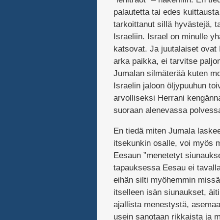
palautetta tai edes kuittaus
tarkoittanut sillä hyvästejä, 
Israeliin. Israel on minulle 
katsovat. Ja juutalaiset ova
arka paikka, ei tarvitse palj
Jumalan silmäterää kuten mon
Israelin jaloon öljypuuhun to
arvolliseksi Herrani kengänn
suoraan alenevassa polvessa 
En tiedä miten Jumala laskee
itsekunkin osalle, voi myös m
Eesaun ”menetetyt siunaukset”
tapauksessa Eesau ei tavalla
eihän silti myöhemmin missää
itselleen isän siunaukset, äi
ajallista menestystä, asemaa
usein sanotaan rikkaista ja 