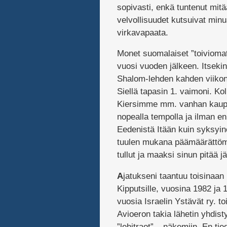
sopivasti, enkä tuntenut mi
velvollisuudet kutsuivat min
virkavapaata.
Monet suomalaiset ”toiviomatk
vuosi vuoden jälkeen. Itseki
Shalom-lehden kahden viikon 
Siellä tapasin 1. vaimoni. 
Kiersimme mm. vanhan kaupun
nopealla tempolla ja ilman e
Eedenistä Itään kuin syksyin
tuulen mukana päämäärättömä
tullut ja maaksi sinun pitää j
A
jatukseni taantuu toisinaan
Kipputsille, vuosina 1982 ja 
vuosia Israelin Ystävät ry. 
Avioeron takia lähetin yhdist
”lehitraot” – näkemiin. En tie