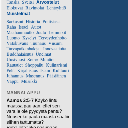
Tanska
Sveitsi
Arvostelut
Elokuvat
Ravintolat
Lentoyhtiö
Muistelmat
Sarkasmi
Historia
Poliisiasia
Raha
Israel
Autot
Maahanmuutto
Joulu
Lemmikit
Luonto
Kyselyt
Terveydenhoito
Valokuvaus
Tuunaus
Viisumi
Turvapaikanhakijat
Innovaatioita
Buddhalaisuus
Unelmat
Uusivuosi
Some
Muutto
Rautatiet
Shoppailu
Kulinarismi
Pelit
Kirjallisuus
Islam
Kulttuuri
Juhannus
Masennus
Pääsiäinen
Vappu
Musiikki
MANNALAPPU
Aamos 3:5-7
Käykö lintu
maassa paulaan, ellei sen
varalle ole pyydystä pantu?
Nouseeko paula maasta saaliin
siihen tarttumatta?
Puhalletaanko pasunaan