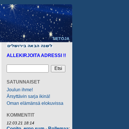
TIETOJA
ALLEKIRJOITA ADRESSI !!
SATUNNAISET
Joulun ihme!
Ärsyttävin sarja ikinä!
Oman elämänsä elokuvissa
KOMMENTIT
12.03.21 18:14
Cogito, ergo sum - Rollemaa
: