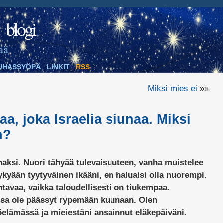
blogi
ää
UHASSYÖPÄ
LINKIT
RSS
Miksi mies ei
»»
a, joka Israelia siunaa. Miksi
n?
haksi. Nuori tähyää tulevaisuuteen, vanha muistelee
kyään tyytyväinen ikääni, en haluaisi olla nuorempi.
tavaa, vaikka taloudellisesti on tiukempaa.
ssa ole päässyt rypemään kuunaan. Olen
yöelämässä ja mieiestäni ansainnut eläkepäiväni.