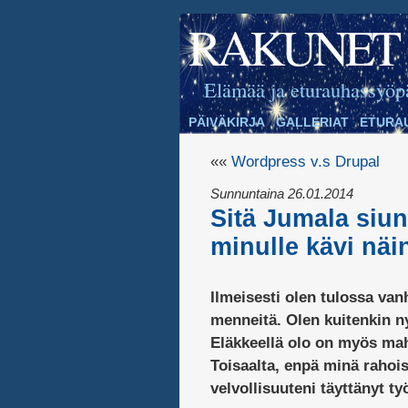
RAKUNET
Elämää ja eturauhassyöp
PÄIVÄKIRJA
GALLERIAT
ETURA
««
Wordpress v.s Drupal
Sunnuntaina 26.01.2014
Sitä Jumala siuna
minulle kävi näi
Ilmeisesti olen tulossa van
menneitä. Olen kuitenkin ny
Eläkkeellä olo on myös mah
Toisaalta, enpä minä rahoi
velvollisuuteni täyttänyt t