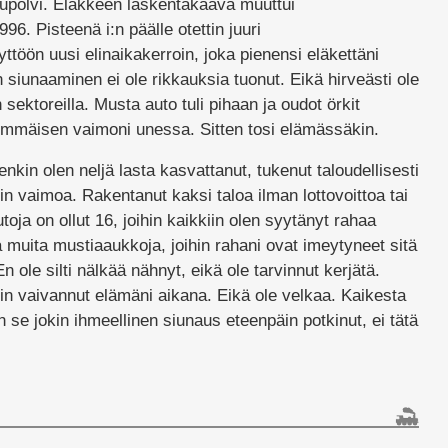
upolvi. Eläkkeen laskentakaava muuttui
. Pisteenä i:n päälle otettin juuri
töön uusi elinaikakerroin, joka pienensi eläkettäni
n siunaaminen ei ole rikkauksia tuonut. Eikä hirveästi ole
sektoreilla. Musta auto tuli pihaan ja oudot örkit
nsimmäisen vaimoni unessa. Sitten tosi elämässäkin.
enkin olen neljä lasta kasvattanut, tukenut taloudellisesti
in vaimoa. Rakentanut kaksi taloa ilman lottovoittoa tai
oja on ollut 16, joihin kaikkiin olen syytänyt rahaa
muita mustiaaukkoja, joihin rahani ovat imeytyneet sitä
 ole silti nälkää nähnyt, eikä ole tarvinnut kerjätä.
 vaivannut elämäni aikana. Eikä ole velkaa. Kaikesta
 se jokin ihmeellinen siunaus eteenpäin potkinut, ei tätä
lissa