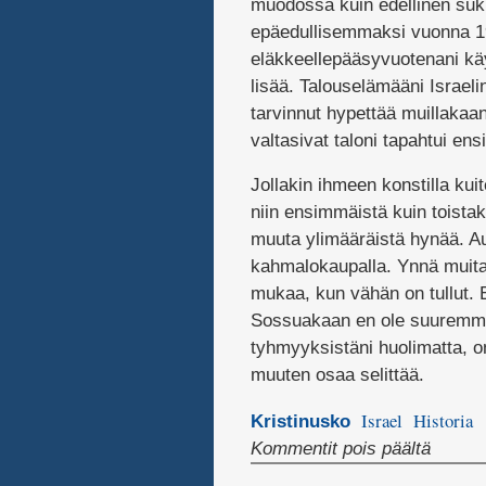
muodossa kuin edellinen suk
epäedullisemmaksi vuonna 1996
eläkkeellepääsyvuotenani käyt
lisää. Talouselämääni Israeli
tarvinnut hypettää muillakaan 
valtasivat taloni tapahtui e
Jollakin ihmeen konstilla kuit
niin ensimmäistä kuin toistak
muuta ylimääräistä hynää. Aut
kahmalokaupalla. Ynnä muita 
mukaa, kun vähän on tullut. En
Sossuakaan en ole suuremmin
tyhmyyksistäni huolimatta, on
muuten osaa selittää.
Israel
Historia
Kristinusko
artikke
Kommentit pois päältä
Sitä