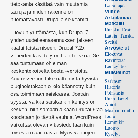
tietokanta käsittää vain muutamia
Lopunajat
tauluja ja niiden rakenne on
Viihde
Arkielämää
huomattavasti Drupalia selkeämpi.
Matkailu
Ranska
Eesti
Luovuin yrittämästä, kun Drupal 7
Latvia
Tanska
yhden uudelleenasennuksen jälkeen
Sveitsi
kaatui toistamiseen. Drupal 7.2x
Arvostelut
Elokuvat
virheiden käsittely on liian heikkoa. Se
Ravintolat
saa tuntumaan ohjelman
Lentoyhtiö
keskentekoiselta beeta -versiolta.
Muistelmat
Kuutosversion lukemattomista hyvistä
Sarkasmi
plugineistakaan ei ole käännetty kuin
Historia
Poliisiasia
osa toimimaan seiskassa. Jostain
Raha
Israel
syystä, vaikka seiskankin kehitys on
Autot
kesken, niin samaan aikaan Drupal 8:aa
Maahanmuutto
Joulu
koodataan jo täyttä vauhtia. WordPress
Lemmikit
vaikuttaa olevan vikasiedoltaan kuin
Luonto
toisesta maailmasta. Myös vanhojen
Kyselyt