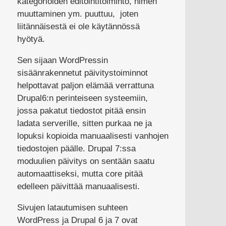
kategorioiden editointitoiminto, nimen
muuttaminen ym. puuttuu, joten
liitännäisestä ei ole käytännössä
hyötyä.
Sen sijaan WordPressin
sisäänrakennetut päivitystoiminnot
helpottavat paljon elämää verrattuna
Drupal6:n perinteiseen systeemiin,
jossa pakatut tiedostot pitää ensin
ladata serverille, sitten purkaa ne ja
lopuksi kopioida manuaalisesti vanhojen
tiedostojen päälle. Drupal 7:ssa
moduulien päivitys on sentään saatu
automaattiseksi, mutta core pitää
edelleen päivittää manuaalisesti.
Sivujen latautumisen suhteen
WordPress ja Drupal 6 ja 7 ovat