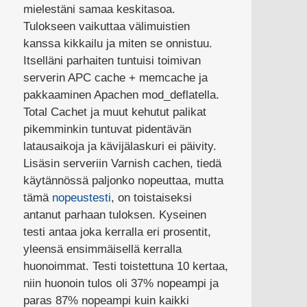
mielestäni samaa keskitasoa.
Tulokseen vaikuttaa välimuistien
kanssa kikkailu ja miten se onnistuu.
Itselläni parhaiten tuntuisi toimivan
serverin APC cache + memcache ja
pakkaaminen Apachen mod_deflatella.
Total Cachet ja muut kehutut palikat
pikemminkin tuntuvat pidentävän
latausaikoja ja kävijälaskuri ei päivity.
Lisäsin serveriin Varnish cachen, tiedä
käytännössä paljonko nopeuttaa, mutta
tämä
nopeustesti
, on toistaiseksi
antanut parhaan tuloksen. Kyseinen
testi antaa joka kerralla eri prosentit,
yleensä ensimmäisellä kerralla
huonoimmat. Testi toistettuna 10 kertaa,
niin huonoin tulos oli 37% nopeampi ja
paras 87% nopeampi kuin kaikki