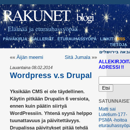
RAKUNET
blogi
Elämää ja eturauhassyöpää
PÄIVÄKIRJA
GALLERIAT
ETURAUHASSYÖPÄ
LINKIT
RSS
TIETOJA
««
Äijän meemi
Sitä Jumala
»»
ALLEKIRJOIT
ADRESSI !!
Lauantaina 08.02.2014
Wordpress v.s Drupal
Yksikään CMS ei ole täydellinen.
Käytin pitkään Drupalin 6 versiota,
SATUNNAISE
ennen kuin päätin siirtyä
Matti sai
WordPressiin. Yhtenä syynä helppo
Lutetium-177-
PSMA -hoitoa
tuunattavuus ja päivitettävyys.
eturauhassyöp
Drupalissa päivitykset pitää tehdä