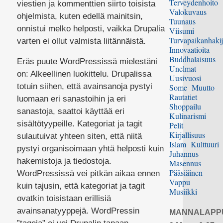
Terveydenhoito
viestien ja kommenttien siirto toisista
Valokuvaus
ohjelmista, kuten edellä mainitsin,
Tuunaus
onnistui melko helposti, vaikka Drupalia
Viisumi
Turvapaikanhakij
varten ei ollut valmista liitännäistä.
Innovaatioita
Buddhalaisuus
Eräs puute WordPressissä mielestäni
Unelmat
on: Alkeellinen luokittelu. Drupalissa
Uusivuosi
totuin siihen, että avainsanoja pystyi
Some
Muutto
Rautatiet
luomaan eri sanastoihin ja eri
Shoppailu
sanastoja, saattoi käyttää eri
Kulinarismi
sisältötyypeille. Kategoriat ja tagit
Pelit
Kirjallisuus
sulautuivat yhteen siten, että niitä
Islam
Kulttuuri
pystyi organisoimaan yhtä helposti kuin
Juhannus
hakemistoja ja tiedostoja.
Masennus
Pääsiäinen
WordPressissä vei pitkän aikaa ennen
Vappu
kuin tajusin, että kategoriat ja tagit
Musiikki
ovatkin toisistaan erillisiä
avainsanatyyppejä. WordPressin
MANNALAPP