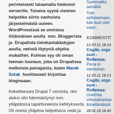
Sammakko
perinteisesti lataamalla tiedostot
seinällä
serverille. Toisena syynä viestien
Tule
helpohko siirto vanhoista
sellaisenaan,
tule kuin olet
järjestelmästä uuteen.
vaan..
WordPressissä se onnistuu
liitännäisen avulla mm. Bloggerista
KOMMENTIT
ja Drupalista tietokantakäskyjen
12.03.21 18:14
avulla, netistä löytyviä ohjeita
Cogito, ergo
sum -
mukaillen. Kolmas syy oli oman
Rollemaa
:
teeman tuunaus, joka on Drupalissa
Pena in
melkoista painajaista, kuten
Marek
memorian
Sotak
huvittavasti kirjoittaa
12.03.21 18:13
Cogito, ergo
blogissaan.
sum -
Rollemaa
:
Kokeillessani Drupal 7 versiota, niin
Unelmia
aluksi olin hämmästynyt mm.
virtuaalisessa
ylläpidossa tapahtuneesta kehityksestä.
tosielämässä
Oli monia ylläpitoa helpottavia vedä ja
28.01.19 16:43