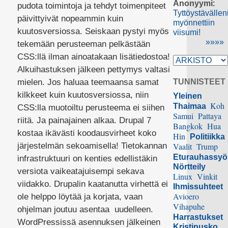
Anonyymi
:
pudota toimintoja ja tehdyt toimenpiteet
Tyttöystävällen
päivittyivät nopeammin kuin
myönnettiin
kuutosversiossa. Seiskaan pystyi myös
viisumi!
»»»»
tekemään perusteeman pelkästään
CSS:llä ilman ainoatakaan lisätiedostoa!
Alkuihastuksen jälkeen pettymys valtasi
mielen. Jos haluaa teemaansa samat
TUNNISTEET
kilkkeet kuin kuutosversiossa, niin
Yleinen
Koh
Thaimaa
CSS:lla muotoiltu perusteema ei siihen
Samui
Pattaya
riitä. Ja painajainen alkaa. Drupal 7
Bangkok
Hua
kostaa ikävästi koodausvirheet koko
Hin
Politiikka
järjestelmän sekoamisella! Tietokannan
Vaalit
Trump
Eturauhassy
infrastruktuuri on kenties edellistäkin
Nörtteily
versiota vaikeatajuisempi sekava
Linux
Vinkit
viidakko. Drupalin kaatanutta virhettä ei
Ihmissuhteet
Avioero
ole helppo löytää ja korjata, vaan
Vihapuhe
ohjelman joutuu asentaa uudelleen.
Harrastukset
WordPressissä asennuksen jälkeinen
Kristinusko