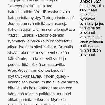
”tageja” ei voi Drupalin tapaan
3.Moos 6:27
Jokainen, joka
”kategorisoida”, eli laittaa
sen lihaan
hakemistoihin. WordPressissä vain
koskee, on
kategorioita pystyy ”kategorisoimaan”.
pyhäkölle
Jos haluan ryhmitellä avainsanoja
pyhitetty, ja jos
sen verta on
hakemistojen alle, niin on unohdettava
pirskunut
”tagit”. Lisäksi kategorioidenkin
vaatteille, niin
ryhmittely ja muokkaus on toteutettu
pese pyhässä
paikassa se,
alkeellisesti ja siksi hidasta. Drupalin
mihin sitä on
sisäänrakennettu systeemi sekään
pirskunut.
kätevä ole, mutta käteviä vedä ja
pudota -liitännäisiä on saatavilla.
WordPressiin en ole toistaiseksi
löytänyt vastaavaa. Yhden jquery -
liitännäisen löysin, mutta sillä voi siirtää
hiirellä vain koko kategoriarakenteen
köntässä toiseen paikkaan, mutta ei
alikategorioita erikseen. Myöskin