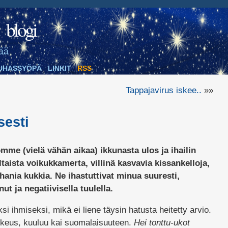
blogi
ää
UHASSYÖPÄ
LINKIT
RSS
Tappajavirus iskee..
»»
sesti
omme (vielä vähän aikaa) ikkunasta ulos ja ihailin
aista voikukkamerta, villinä kasvavia kissankelloja,
 ihania kukkia. Ne ihastuttivat minua suuresti,
ut ja negatiivisella tuulella.
si ihmiseksi, mikä ei liene täysin hatusta heitetty arvio.
oikeus, kuuluu kai suomalaisuuteen.
Hei tonttu-ukot