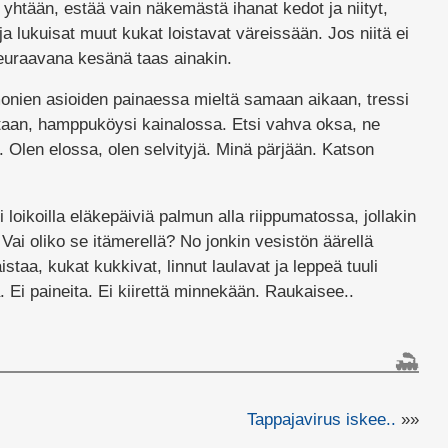
 yhtään, estää vain näkemästä ihanat kedot ja niityt,
ja lukuisat muut kukat loistavat väreissään. Jos niitä ei
seuraavana kesänä taas ainakin.
a monien asioiden painaessa mieltä samaan aikaan, tressi
aan, hamppuköysi kainalossa. Etsi vahva oksa, ne
. Olen elossa, olen selvityjä. Minä pärjään. Katson
.
 loikoilla eläkepäiviä palmun alla riippumatossa, jollakin
 Vai oliko se itämerellä? No jonkin vesistön äärellä
taa, kukat kukkivat, linnut laulavat ja leppeä tuuli
 Ei paineita. Ei kiirettä minnekään. Raukaisee..
Tappajavirus iskee..
»»