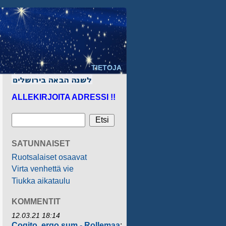
TIETOJA
ALLEKIRJOITA ADRESSI !!
SATUNNAISET
Ruotsalaiset osaavat
Virta venhettä vie
Tiukka aikataulu
KOMMENTIT
12.03.21 18:14
Cogito, ergo sum - Rollemaa
: