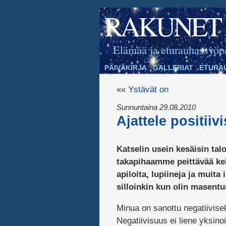
RAKUNET
Elämää ja eturauhassyöp
PÄIVÄKIRJA
GALLERIAT
ETURA
««
Ystävät on
Sunnuntaina 29.08.2010
Ajattele positiivi
Katselin usein kesäisin tal
takapihaamme peittävää kelt
apiloita, lupiineja ja muita
silloinkin kun olin masentun
Minua on sanottu negatiivisek
Negatiivisuus ei liene yksin