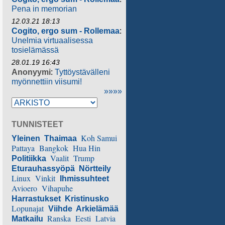
Pena in memorian
12.03.21 18:13
Cogito, ergo sum - Rollemaa
:
Unelmia virtuaalisessa
tosielämässä
28.01.19 16:43
Anonyymi
:
Tyttöystävälleni
myönnettiin viisumi!
»»»»
TUNNISTEET
Koh Samui
Yleinen
Thaimaa
Pattaya
Bangkok
Hua Hin
Vaalit
Trump
Politiikka
Eturauhassyöpä
Nörtteily
Linux
Vinkit
Ihmissuhteet
Avioero
Vihapuhe
Harrastukset
Kristinusko
Lopunajat
Viihde
Arkielämää
Ranska
Eesti
Latvia
Matkailu