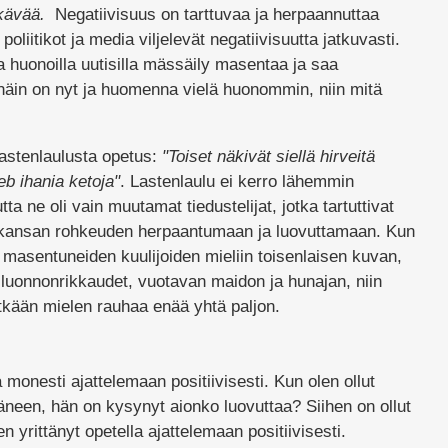
ikävää.
Negatiivisuus on tarttuvaa ja herpaannuttaa
poliitikot ja media viljelevät negatiivisuutta jatkuvasti.
a huonoilla uutisilla mässäily masentaa ja saa
 näin on nyt ja huomenna vielä huonommin, niin mitä
lastenlaulusta opetus:
"Toiset näkivät siellä hirveitä
b ihania ketoja"
. Lastenlaulu ei kerro lähemmin
tta ne oli vain muutamat tiedustelijat, jotka tartuttivat
at kansan rohkeuden herpaantumaan ja luovuttamaan. Kun
 masentuneiden kuulijoiden mieliin toisenlaisen kuvan,
luonnonrikkaudet, vuotavan maidon ja hunajan, niin
eetkään mielen rauhaa enää yhtä paljon.
monesti ajattelemaan positiivisesti. Kun olen ollut
ääneen, hän on kysynyt aionko luovuttaa? Siihen on ollut
 yrittänyt opetella ajattelemaan positiivisesti.