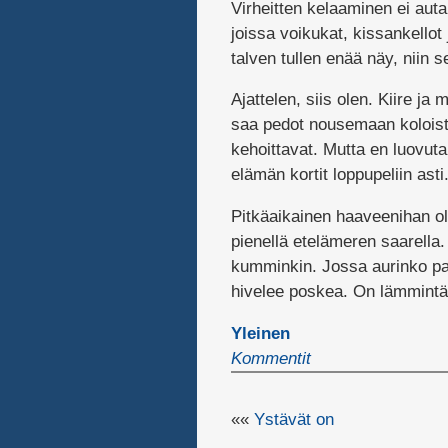
Virheitten kelaaminen ei auta
joissa voikukat, kissankellot 
talven tullen enää näy, niin 
Ajattelen, siis olen. Kiire j
saa pedot nousemaan koloist
kehoittavat. Mutta en luovuta
elämän kortit loppupeliin asti
Pitkäaikainen haaveenihan oli
pienellä etelämeren saarella.
kumminkin. Jossa aurinko pais
hivelee poskea. On lämmintä.
Yleinen
Kommentit
««
Ystävät on