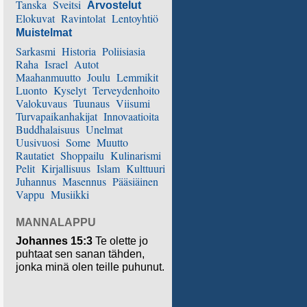
Tanska
Sveitsi
Arvostelut
Elokuvat
Ravintolat
Lentoyhtiö
Muistelmat
Sarkasmi
Historia
Poliisiasia
Raha
Israel
Autot
Maahanmuutto
Joulu
Lemmikit
Luonto
Kyselyt
Terveydenhoito
Valokuvaus
Tuunaus
Viisumi
Turvapaikanhakijat
Innovaatioita
Buddhalaisuus
Unelmat
Uusivuosi
Some
Muutto
Rautatiet
Shoppailu
Kulinarismi
Pelit
Kirjallisuus
Islam
Kulttuuri
Juhannus
Masennus
Pääsiäinen
Vappu
Musiikki
MANNALAPPU
Johannes 15:3
Te olette jo
puhtaat sen sanan tähden,
jonka minä olen teille puhunut.