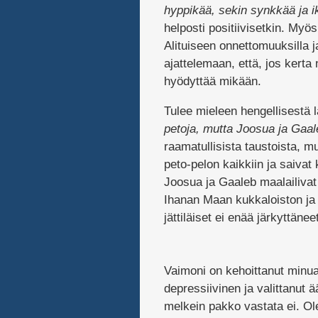
hyppikää, sekin synkkää ja 
helposti positiivisetkin. Myös 
Alituiseen onnettomuuksilla j
ajattelemaan, että, jos kerta
hyödyttää mikään.
Tulee mieleen hengellisestä 
petoja, mutta Joosua ja Gaale
raamatullisista taustoista, mu
peto-pelon kaikkiin ja saiv
Joosua ja Gaaleb maalailivat
Ihanan Maan kukkaloiston ja 
jättiläiset ei enää järkyttän
Vaimoni on kehoittanut minua 
depressiivinen ja valittanut 
melkein pakko vastata ei. Olen