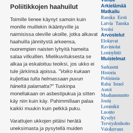
Poliitikkojen haahuilut
Arkielämää
Matkailu
Ranska
Eesti
Toimille lienee käynyt samoin kuin
Latvia
Tanska
monille muillekin ikääntyville ja
Sveitsi
naimisissa oleville ukoille, jotka alkavat
Arvostelut
Elokuvat
haahuilla jännitystä arkeensa,
Ravintolat
nuorempien naisten lyhyitä hameita
Lentoyhtiö
salaa vilkuillen. Mielikuvituksesta se
Muistelmat
alkaa ja eskaloituu teoiksi, jos ukko ei
Sarkasmi
tule järkiinsä ajoissa.
”Voiko kukaan
Historia
Poliisiasia
kuljettaa tulta helmassaan puvun
Raha
Israel
häneltä palamatta?”
Tuskinpa
Autot
monellakaan on asbestipukua ja sitten
Maahanmuutto
Joulu
käy niin kuin käy. Pahimmillaan palaa
Lemmikit
kaikki muukin kuin pelkkä puku.
Luonto
Kyselyt
Varattujen ukkojen pitäisi herätä
Terveydenhoito
uneksimasta ja pysytellä muiden
Valokuvaus