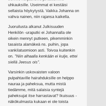
uhkauksille. Useimmat ei kestäisi
sellaista höykytystä. Vaikka Johanna on
vahva nainen, niin rajansa kaikella.
Juoruilusta alkanut Julkisuuden
Henkilön -uraputki ei Johannalla ole
oikein mennyt putkeen, pikemminkin
tasaista alamäkeä ns. puihin, jopa
vankilatuomioon asti. Toivoa kuitenkin
on.
”Niin alhaalla kenkään ei kulje, ettei
siellä Jeesus ois”.
Varsinkin uskovaisten valoon
pulpahtaville hairahduksille on helppo
nauraa ja paheksua, mutta mistä
tiedämme, mitä salaisia syntejä
paheksujat itse harrastavat? Ikuisuus -
näkökulmasta kukaan ei ole toista