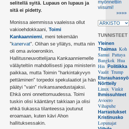
myönnettiin
selitellä syitä. Lupaus on lupaus ja
viisumi!
sitä ei pidetty.
»»»»
Monissa aiemmissa vaaleissa ollut
vakioehdokkaani,
Toimi
TUNNISTEET
Kankaanniemi
, meni tekemään
Yleinen
”
kanervat
”. Olihan se yllätys, mutta niin
Koh
Thaimaa
oli oma avioeronikin.
Samui
Pattaya
Hallitusneuvottelijana Kankaanniemelle
Bangkok
Hua
väläyteltiin mahdollisesti jopa ministerin
Hin
Politiikka
Vaalit
Trump
paikkaa, mutta Toimin ”harkintakyvyn
Eturauhassy
pettäminen” torpedoi spekulaatiot ja hän
Nörtteily
päätyi ”vain” rivikansanedustajaksi.
Linux
Vinkit
Ehkä onni onnettomuudessa. Toimi
Ihmissuhteet
Avioero
tuskin olisi kääntänyt takkiaan ja olisi
Vihapuhe
ehkä tiukassa tilanteessa joutunut
Harrastukset
eroamaan, kuten kävi Ahon
Kristinusko
Lopunajat
hallituksessakin.
Viihde