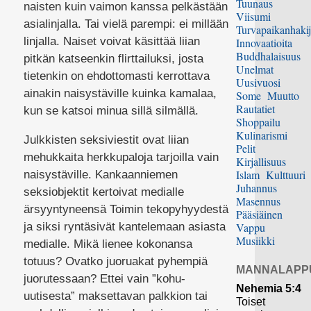
Tuunaus
naisten kuin vaimon kanssa pelkästään
Viisumi
asialinjalla. Tai vielä parempi: ei millään
Turvapaikanhakij
linjalla. Naiset voivat käsittää liian
Innovaatioita
Buddhalaisuus
pitkän katseenkin flirttailuksi, josta
Unelmat
tietenkin on ehdottomasti kerrottava
Uusivuosi
ainakin naisystäville kuinka kamalaa,
Some
Muutto
Rautatiet
kun se katsoi minua sillä silmällä.
Shoppailu
Kulinarismi
Julkkisten seksiviestit ovat liian
Pelit
mehukkaita herkkupaloja tarjoilla vain
Kirjallisuus
Islam
Kulttuuri
naisystäville. Kankaanniemen
Juhannus
seksiobjektit kertoivat medialle
Masennus
ärsyyntyneensä Toimin tekopyhyydestä
Pääsiäinen
ja siksi ryntäsivät kantelemaan asiasta
Vappu
Musiikki
medialle. Mikä lienee kokonansa
totuus? Ovatko juoruakat pyhempiä
MANNALAPP
juorutessaan? Ettei vain ”kohu-
Nehemia 5:4
uutisesta” maksettavan palkkion tai
Toiset