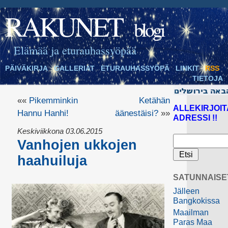
RAKUNET
blogi
Elämää ja eturauhassyöpää
PÄIVÄKIRJA
GALLERIAT
ETURAUHASSYÖPÄ
LINKIT
RSS
TIETOJA
««
Pikemminkin
Ketähän
ALLEKIRJOIT
Hannu Hanhi!
äänestäisi?
»»
ADRESSI !!
Keskiviikkona 03.06.2015
Vanhojen ukkojen
haahuiluja
SATUNNAISE
Jälleen
Bangkokissa
Maailman
Paras Maa