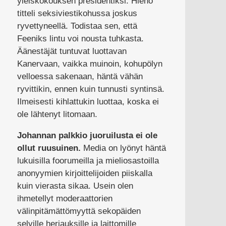
yleiskokouksen presidentiksi. Hieno
titteli seksiviestikohussa joskus
ryvettyneellä. Todistaa sen, että
Feeniks lintu voi nousta tuhkasta.
Äänestäjät tuntuvat luottavan
Kanervaan, vaikka muinoin, kohupölyn
velloessa sakenaan, häntä vähän
ryvittikin, ennen kuin tunnusti syntinsä.
Ilmeisesti kihlattukin luottaa, koska ei
ole lähtenyt litomaan.
Johannan palkkio juoruilusta ei ole
ollut ruusuinen.
Media on lyönyt häntä
lukuisilla foorumeilla ja mieliosastoilla
anonyymien kirjoittelijoiden piiskalla
kuin vierasta sikaa. Usein olen
ihmetellyt moderaattorien
välinpitämättömyyttä sekopäiden
selville herjauksille ja laittomille