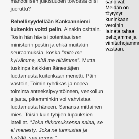
mahdollisen julkisuuden toivossa olisi
sanoivat:
Meidän on
juoruttu?
täytynyt
kuninkaan
Rehellisyydellään Kankaanniemi
veroihin
kuitenkin voitti pelin
. Ainakin osittain.
lainata rahaa
Tosin hän hävisi potentiaalisen
peltojamme ja
viinitarhojamm
ministerin pestin ja ehkä muitakin
vastaan.
seuraamuksia, koska
”mitä me
kylvämme, sitä me niitämme”
. Mutta
tuskinpa kaikkien äänestäjien
luottamusta kuitenkaan menetti. Päin
vastoin, Toimin ryhdikäs ja nopea
toiminta anteeksipyyntöineen, venkoilun
sijasta, pikemminkin voi vahvistaa
luottamusta häneen. Sanansa mittainen
mies. Toisin kuin tyhjien lupauksien
latelijat.
”Joka rikkomuksensa salaa, se
ei menesty. Joka ne tunnustaa ja
hylkää, saa armon.”