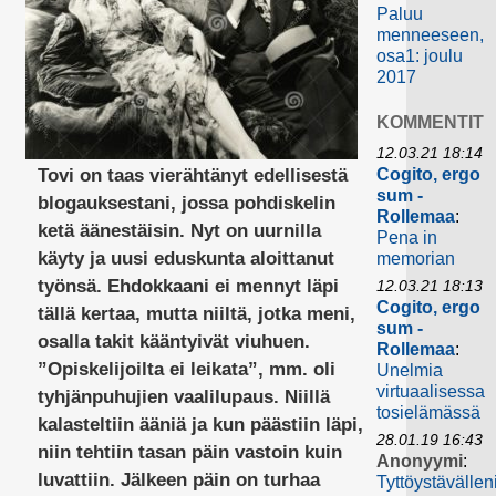
Paluu
menneeseen,
osa1: joulu
2017
KOMMENTIT
12.03.21 18:14
Tovi on taas vierähtänyt edellisestä
Cogito, ergo
sum -
blogauksestani, jossa pohdiskelin
Rollemaa
:
ketä äänestäisin. Nyt on uurnilla
Pena in
käyty ja uusi eduskunta aloittanut
memorian
työnsä. Ehdokkaani ei mennyt läpi
12.03.21 18:13
Cogito, ergo
tällä kertaa, mutta niiltä, jotka meni,
sum -
osalla takit kääntyivät viuhuen.
Rollemaa
:
”Opiskelijoilta ei leikata”, mm. oli
Unelmia
virtuaalisessa
tyhjänpuhujien vaalilupaus. Niillä
tosielämässä
kalasteltiin ääniä ja kun päästiin läpi,
28.01.19 16:43
niin tehtiin tasan päin vastoin kuin
Anonyymi
:
luvattiin. Jälkeen päin on turhaa
Tyttöystävällen