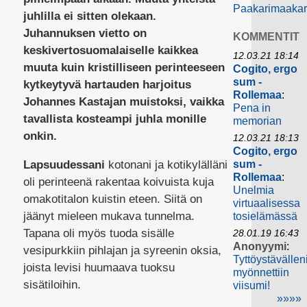
Paakarimaakar
juhlilla ei sitten olekaan.
Juhannuksen vietto on
KOMMENTIT
keskivertosuomalaiselle kaikkea
12.03.21 18:14
muuta kuin kristilliseen perinteeseen
Cogito, ergo
sum -
kytkeytyvä hartauden harjoitus
Rollemaa
:
Johannes Kastajan muistoksi, vaikka
Pena in
tavallista kosteampi juhla monille
memorian
onkin.
12.03.21 18:13
Cogito, ergo
Lapsuudessani
kotonani ja kotikylälläni
sum -
Rollemaa
:
oli perinteenä rakentaa koivuista kuja
Unelmia
omakotitalon kuistin eteen. Siitä on
virtuaalisessa
jäänyt mieleen mukava tunnelma.
tosielämässä
Tapana oli myös tuoda sisälle
28.01.19 16:43
Anonyymi
:
vesipurkkiin pihlajan ja syreenin oksia,
Tyttöystävällen
joista levisi huumaava tuoksu
myönnettiin
sisätiloihin.
viisumi!
»»»»