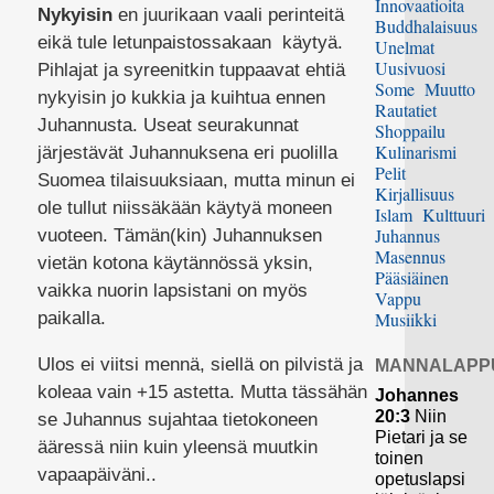
Innovaatioita
Nykyisin
en juurikaan vaali perinteitä
Buddhalaisuus
eikä tule letunpaistossakaan käytyä.
Unelmat
Uusivuosi
Pihlajat ja syreenitkin tuppaavat ehtiä
Some
Muutto
nykyisin jo kukkia ja kuihtua ennen
Rautatiet
Juhannusta. Useat seurakunnat
Shoppailu
Kulinarismi
järjestävät Juhannuksena eri puolilla
Pelit
Suomea tilaisuuksiaan, mutta minun ei
Kirjallisuus
ole tullut niissäkään käytyä moneen
Islam
Kulttuuri
Juhannus
vuoteen. Tämän(kin) Juhannuksen
Masennus
vietän kotona käytännössä yksin,
Pääsiäinen
vaikka nuorin lapsistani on myös
Vappu
paikalla.
Musiikki
Ulos ei viitsi mennä, siellä on pilvistä ja
MANNALAPP
koleaa vain +15 astetta. Mutta tässähän
Johannes
20:3
Niin
se Juhannus sujahtaa tietokoneen
Pietari ja se
ääressä niin kuin yleensä muutkin
toinen
vapaapäiväni..
opetuslapsi