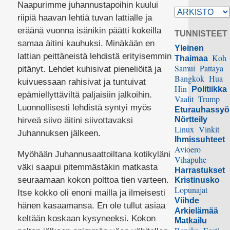
Naapurimme juhannustapoihin kuului
riipiä haavan lehtiä tuvan lattialle ja
eräänä vuonna isänikin päätti kokeilla
TUNNISTEET
samaa äitini kauhuksi. Minäkään en
Yleinen
lattian peittäneistä lehdistä erityisemmin
Koh
Thaimaa
Samui
Pattaya
pitänyt. Lehdet kuhisivat pieneliöitä ja
Bangkok
Hua
kuivuessaan rahisivat ja tuntuivat
Hin
Politiikka
epämiellyttäviltä paljaisiin jalkoihin.
Vaalit
Trump
Luonnollisesti lehdistä syntyi myös
Eturauhassy
Nörtteily
hirveä siivo äitini siivottavaksi
Linux
Vinkit
Juhannuksen jälkeen.
Ihmissuhteet
Avioero
Myöhään Juhannusaattoiltana kotikyläni
Vihapuhe
väki saapui pitemmästäkin matkasta
Harrastukset
seuraamaan kokon polttoa tien varteen.
Kristinusko
Lopunajat
Itse kokko oli enoni mailla ja ilmeisesti
Viihde
hänen kasaamansa. En ole tullut asiaa
Arkielämää
keltään koskaan kysyneeksi. Kokon
Matkailu