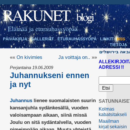
RAKUNET
blogi
Elämää ja eturauhassyöpää
PÄIVÄKIRJA
GALLERIAT
ETURAUHASSYÖPÄ
LINKIT
RSS
TIETOJA
««
On kivimies
Ja voittaja on..
»»
ALLEKIRJOIT
ADRESSI !!
Perjantaina 19.06.2009
Juhannukseni ennen
ja nyt
Juhannus
lienee suomalaisten suurin
SATUNNAISE
kansanjuhla sydänkesällä, vuoden
Kolmas
kabatsitakseli
valoisampaan aikaan, siinä missä
Maailman
Joulu on sitä sydäntalvella, vuoden
kirjat sekaisin
pimeimpään aikaan. Muuta yhteistä