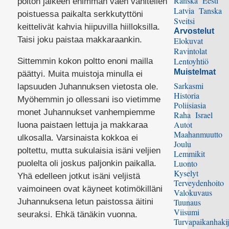
Ranska
Eesti
polton jälkeen enimmän väen vähitellen
Latvia
Tanska
poistuessa paikalta serkkutyttöni
Sveitsi
keittelivät kahvia hiipuvilla hiilloksilla.
Arvostelut
Taisi joku paistaa makkaraankin.
Elokuvat
Ravintolat
Lentoyhtiö
Sittemmin kokon poltto enoni mailla
Muistelmat
päättyi. Muita muistoja minulla ei
Sarkasmi
lapsuuden Juhannuksen vietosta ole.
Historia
Myöhemmin jo ollessani iso vietimme
Poliisiasia
monet Juhannukset vanhempiemme
Raha
Israel
Autot
luona paistaen lettuja ja makkaraa
Maahanmuutto
ulkosalla. Varsinaista kokkoa ei
Joulu
poltettu, mutta sukulaisia isäni veljien
Lemmikit
Luonto
puolelta oli joskus paljonkin paikalla.
Kyselyt
Yhä edelleen jotkut isäni veljistä
Terveydenhoito
vaimoineen ovat käyneet kotimökilläni
Valokuvaus
Juhannuksena letun paistossa äitini
Tuunaus
Viisumi
seuraksi. Ehkä tänäkin vuonna.
Turvapaikanhakij