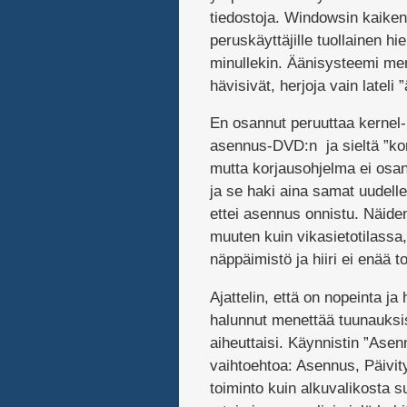
tiedostoja. Windowsin kaiken
peruskäyttäjille tuollainen h
minullekin. Äänisysteemi meni 
hävisivät, herjoja vain lateli ”
En osannut peruuttaa kernel-
asennus-DVD:n ja sieltä ”korj
mutta korjausohjelma ei osan
ja se haki aina samat uudell
ettei asennus onnistu. Näiden
muuten kuin vikasietotilassa
näppäimistö ja hiiri ei enää t
Ajattelin, että on nopeinta ja
halunnut menettää tuunauksi
aiheuttaisi. Käynnistin ”Ase
vaihtoehtoa: Asennus, Päivit
toiminto kuin alkuvalikosta 