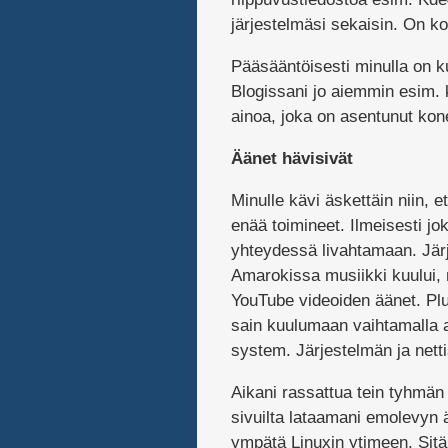
järjestelmäsi sekaisin. On k
Pääsääntöisesti minulla on 
Blogissani jo aiemmin esim. 
ainoa, joka on asentunut kone
Äänet hävisivät
Minulle kävi äskettäin niin, e
enää toimineet. Ilmeisesti jo
yhteydessä livahtamaan. Järje
Amarokissa musiikki kuului, 
YouTube videoiden äänet. Plu
sain kuulumaan vaihtamalla a
system. Järjestelmän ja nett
Aikani rassattua tein tyhmän
sivuilta lataamani emolevyn ään
ympätä Linuxin ytimeen. Sitä 