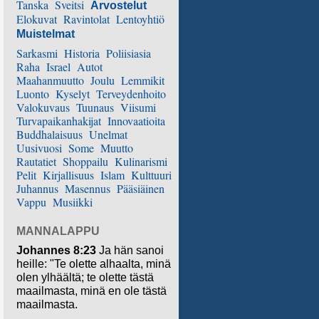
Tanska
Sveitsi
Arvostelut
Elokuvat
Ravintolat
Lentoyhtiö
Muistelmat
Sarkasmi
Historia
Poliisiasia
Raha
Israel
Autot
Maahanmuutto
Joulu
Lemmikit
Luonto
Kyselyt
Terveydenhoito
Valokuvaus
Tuunaus
Viisumi
Turvapaikanhakijat
Innovaatioita
Buddhalaisuus
Unelmat
Uusivuosi
Some
Muutto
Rautatiet
Shoppailu
Kulinarismi
Pelit
Kirjallisuus
Islam
Kulttuuri
Juhannus
Masennus
Pääsiäinen
Vappu
Musiikki
MANNALAPPU
Johannes 8:23
Ja hän sanoi
heille: "Te olette alhaalta, minä
olen ylhäältä; te olette tästä
maailmasta, minä en ole tästä
maailmasta.