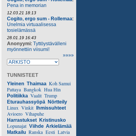
Pena in memorian
12.03.21 18:13
Cogito, ergo sum - Rollemaa
:
Unelmia virtuaalisessa
tosielämässä
28.01.19 16:43
Anonyymi
:
Tyttöystävälleni
myönnettiin viisumi!
»»»»
TUNNISTEET
Koh Samui
Yleinen
Thaimaa
Pattaya
Bangkok
Hua Hin
Vaalit
Trump
Politiikka
Eturauhassyöpä
Nörtteily
Linux
Vinkit
Ihmissuhteet
Avioero
Vihapuhe
Harrastukset
Kristinusko
Lopunajat
Viihde
Arkielämää
Ranska
Eesti
Latvia
Matkailu