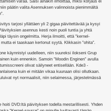
ttämisen varaa. Saisi ainakin ilmoittaa, miksi korjaus ei
 niin päätin valita Asennuksen valinnoista pienimmältä
”.
itys tarjosi yllättäen yli 2 gigaa päivitettävää ja kysyi
ivityksien asennus kesti noin puoli tuntia ja yhtä
pi täysin ongelmitta. Herja ilmoitti, että ”kernel-
mutta ei taaskaan kertonut syytä. Klikkasin ”ohita”.
kone käynnistyi uudelleen, niin suureksi ilokseni Grup
lainen kuin ennenkin. Samoin ”Moodin Enginen” avulla
utumisscreeni olivat säilyneet entisellään. Kde3 -
nlaisena kuin ei mitään vikaa kuunaan olisi ollutkaan.
luivat nyt normaalisit, niin selaimessa, järjestelmässä
hoiti DVD:ltä päivityksen todella mestarillisesti. Yhden
koska ”Kernel-source” on minulle luultavasti tämän