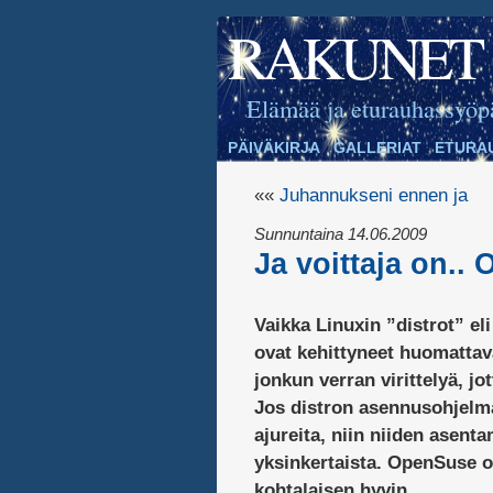
RAKUNET
Elämää ja eturauhassyöp
PÄIVÄKIRJA
GALLERIAT
ETURA
««
Juhannukseni ennen ja
Sunnuntaina 14.06.2009
Ja voittaja on..
Vaikka Linuxin ”distrot” el
ovat kehittyneet huomattava
jonkun verran virittelyä, jo
Jos distron asennusohjelma 
ajureita, niin niiden asent
yksinkertaista. OpenSuse o
kohtalaisen hyvin.