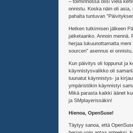
– toiminnossa olisi vielä kehi
onnistu. Koska näin oli asia,
pahalta tuntuvan ”Päivityksen
Hetken tutkimisen jälkeen Päiv
jatketaanko. Annoin mennä. Pä
herjaa lukuunottamatta meni lä
sourcen” asennus ei onnistu, 
Kun päivitys oli loppunut ja 
käynnistysvalikko oli saman
tuunatut käynnistys- ja kirja
ympäristökin käynnistyi sama
Mikä parasta kaikki äänet kuu
ja SMplayerissäkin!
Hienoa, OpenSuse!
Täytyy sanoa, että OpenSuse 
herjan voin antaa anteeksi, 