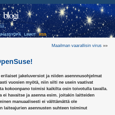
blogi
ää
UHASSYÖPÄ
LINKIT
RSS
Maailman vaarallisin virus
»»
 OpenSuse!
i erilaiset jakeluversiot ja niiden asennnusohjelmat
sti vuosien myötä, niin silti ne usein vaativat
tta kokoonpano toimisi kaikilta osin toivotulla tavalla.
ei havaitse ja asenna esim. joitakin laitteiden
aminen manuaalisesti ei välttämättä ole
n laiteajurien asennusten suhteen toiminut