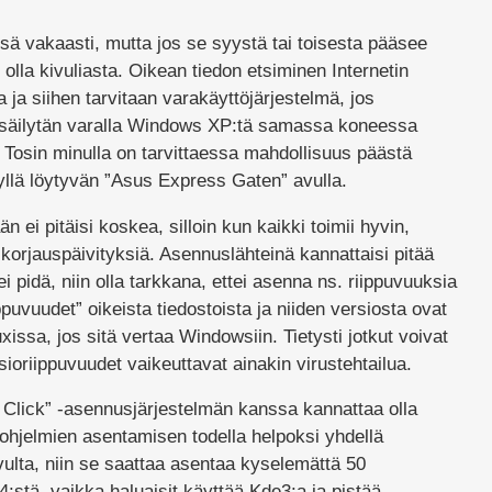
nsä vakaasti, mutta jos se syystä tai toisesta pääsee
olla kivuliasta. Oikean tiedon etsiminen Internetin
ja siihen tarvitaan varakäyttöjärjestelmä, jos
e säilytän varalla Windows XP:tä samassa koneessa
Tosin minulla on tarvittaessa mahdollisuus päästä
llä löytyvän ”Asus Express Gaten” avulla.
 ei pitäisi koskea, silloin kun kaikki toimii hyvin,
 korjauspäivityksiä. Asennuslähteinä kannattaisi pitää
s ei pidä, niin olla tarkkana, ettei asenna ns. riippuvuuksia
puvuudet” oikeista tiedostoista ja niiden versiosta ovat
xissa, jos sitä vertaa Windowsiin. Tietysti jotkut voivat
sioriippuvuudet vaikeuttavat ainakin virustehtailua.
lick” -asennusjärjestelmän kanssa kannattaa olla
ohjelmien asentamisen todella helpoksi yhdellä
vulta, niin se saattaa asentaa kyselemättä 50
:stä, vaikka haluaisit käyttää Kde3:a ja pistää