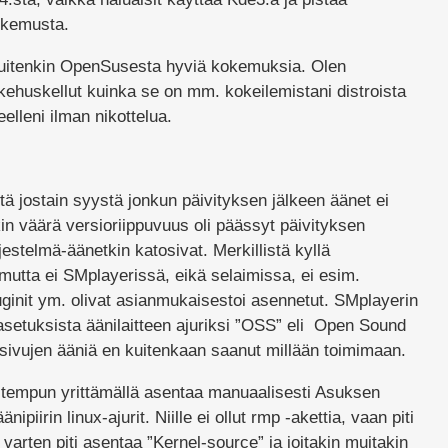
okemusta.
kuitenkin OpenSusesta hyviä kokemuksia. Olen
kehuskellut kuinka se on mm. kokeilemistani distroista
elleni ilman nikottelua.
ttä jostain syystä jonkun päivityksen jälkeen äänet ei
kin väärä versioriippuvuus oli päässyt päivityksen
stelmä-äänetkin katosivat. Merkillistä kyllä
mutta ei SMplayerissä, eikä selaimissa, ei esim.
ginit ym. olivat asianmukaisestoi asennetut. SMplayerin
setuksista äänilaitteen ajuriksi ”OSS” eli Open Sound
isivujen ääniä en kuitenkaan saanut millään toimimaan.
 tempun yrittämällä asentaa manuaalisesti Asuksen
ipiirin linux-ajurit. Niille ei ollut rmp -akettia, vaan piti
varten piti asentaa ”Kernel-source” ja joitakin muitakin