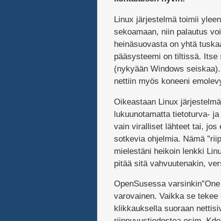
Linux järjestelmä toimii ylee
sekoamaan, niin palautus voi 
heinäsuovasta on yhtä tuskaa 
pääsysteemi on tiltissä. Its
(nykyään Windows seiskaa). 
nettiin myös koneeni emolevy
Oikeastaan Linux järjestelmään
lukuunotamatta tietoturva- ja
vain viralliset lähteet tai, jo
sotkevia ohjelmia. Nämä ”riip
mielestäni heikoin lenkki Linu
pitää sitä vahvuutenakin, ver
OpenSusessa varsinkin”One C
varovainen. Vaikka se tekee 
klikkauksella suoraan nettisi
riippuvustiedostoa esim. Kde4