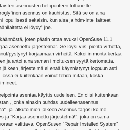
laisten asennusten helppouteen tottuneille
ieroglyfinen asennus on kauhistus. Sitä se on aina
lopullisesti sekaisin, kun alsa ja hdm-intel laitteet
äänilaitetta ei löydy” jne.
käännöstä, joten päätin ottaa avuksi OpenSuse 11.1
aa asennettu järjestelmä”. Se löysi viisi pientä virhettä,
nut/pystynyt korjaamaan virheitä. Kokeilin monta kertaa
een ja antoi aina saman ilmoituksen syytä kertomatta,
 jälkeen järjestelmä ei enää käynnistynyt loppuun asti
, jossa ei kuitenkaan voinut tehdä mitään, koska
oimineet.
 helpointa asentaa käyttis uudelleen. En olisi kuitenkaan
stani, jonka ainakin puhdas uudelleenasennus
nna” ja alkutoimien jälkeen Asennus tarjosi kolme
ys ja ”Korjaa asennettu järjestelmä\”, joka on sama
suoraan valittava. OpenSusen ”Repair Installed System”