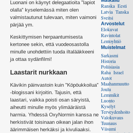
Matkailu
Luonani on käynyt delegaatioita ”lapiot
Ranska
Eesti
olalla” kyselemässä miten olen
Latvia
Tanska
valmistautunut tulevaan, miten vaimoni
Sveitsi
Arvostelut
pärjää ym.
Elokuvat
Ravintolat
Keskittymisen herpaantumisesta
Lentoyhtiö
kertonee sekin, että vuodeosastolla
Muistelmat
minulle unohdettiin tuoda iltalääkkeeni
Sarkasmi
ja ottaa sydänfilmi!
Historia
Poliisiasia
Laastarit nurkkaan
Raha
Israel
Autot
Maahanmuutto
Kävikin päinvastoin kuin ”Köpöukkoilua”
Joulu
-blogissani kirjoitin. Tajusin, että
Lemmikit
laastari, vaikka poisti osan säryistä,
Luonto
Kyselyt
aiheutti minulle myös ylimääräistä
Terveydenhoito
harmia. Yhdessä OxyNormin kanssa ne
Valokuvaus
herkistivät toisinaan oikean jalan ihon
Tuunaus
Viisumi
äärimmäisen herkäksi ja kivuliaaksi.