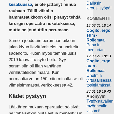
Dallasin
kesäkuussa
, ei ole jättänyt minua
kirous: syöpä!
rauhaan. Tällä viikolla
hammasaukkoon olisi pitänyt tehdä
KOMMENTIT
kirurgin operaatio nukutuksessa,
12.03.21 18:14
mutta se jouduttiin perumaan.
Cogito, ergo
sum -
Rollemaa
:
Samoin jouduttiin perumaan oikean
Pena in
jalan kivun lievittämiseksi suunniteltu
memorian
sädehoito. Kuten myös tammikuuksi
12.03.21 18:13
2019 kaavailtu syto-hoito. Syy
Cogito, ergo
perumisiin oli liian vähäinen
sum -
Rollemaa
:
verihiutaleiden määrä. Kun
Unelmia
normaaliarvo on 150, niin minulla se oli
virtuaalisessa
viimeisimmässä verikokeessa 42.
tosielämässä
28.01.19 16:43
Kädet pystyyn
Anonyymi
:
Tyttöystävällen
myönnettiin
Lääkärien mukaan operaatiot söisivät
viisumi!
ne vähäisetkin hiutaleet ja menehtyisin