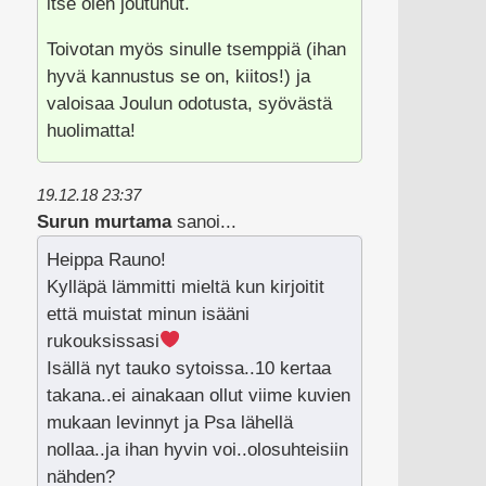
itse olen joutunut.
Toivotan myös sinulle tsemppiä (ihan
hyvä kannustus se on, kiitos!) ja
valoisaa Joulun odotusta, syövästä
huolimatta!
19.12.18 23:37
Surun murtama
sanoi...
Heippa Rauno!
Kylläpä lämmitti mieltä kun kirjoitit
että muistat minun isääni
rukouksissasi
Isällä nyt tauko sytoissa..10 kertaa
takana..ei ainakaan ollut viime kuvien
mukaan levinnyt ja Psa lähellä
nollaa..ja ihan hyvin voi..olosuhteisiin
nähden?