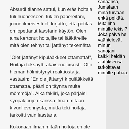
sanaansa,
Jumalaan
Absurdi tilanne sattui, kun eräs hoitaja
minä turvaan
tuli huoneeseeni lukien papereitani,
enkä pelkää.
jonne ilmeisesti oli kirjattu, että potilas
Mitä liha
minulle tekisi?
on lopettanut laastarin käytön. Olen
Joka päivä he
aina kertonut hoitajille tai lääkäreille
vääntelevät
mitä olen tehnyt tai jättänyt tekemättä
minun
sanojani,
kaikki heidän
”Olet jättänyt kipulääkkeet ottamatta!”,
ajatuksensa
Hoitaja töksäytti äkäisenoloisesti. Olin
tarkoittavat
hieman hölmistynyt reaktiosta ja
minulle pahaa.
vastasin: ”En ole jättänyt kipulääkkeitä
ottamatta, pääni on täynnä muita
mömmöjä”. Aika fakiiri, joka pärjäisi
syöpäkipujen kanssa ilman mitään
kivunlievennystä, mutta toki hoitaja
tarkoitti vain laastaria.
Kokonaan ilman mitään hoitoja en ole