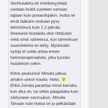
Verihiutaleita eli trombosyyttejä
voidaan lisätä suoneen samaan
tapaan kuin punasolujakin, mutta ne
eivät lääkärin mukaan pysy
elimistössä kuin 1-2 päivää.
Ilmeisesti hiutaleita ollut riittävästi
vielä siinä vaiheessa, kun tammikuun
suunnitelmia on tehty. Myöskään
sytoja ei voida antaa ennen
hammasoperaatiota, joka tyssäsi
hiutaleisiin sekin.
Kiitos peukuista! Minulla jatkuu
ainakin uskon kautta -hoito.
Ehkä Jumala parantaa minut kerralla,
kun aika on, tai sitten palapalalta kuin
särkyneen saviruukun. Minulle
Taivaan Isän hoitoa on jo pelkästään