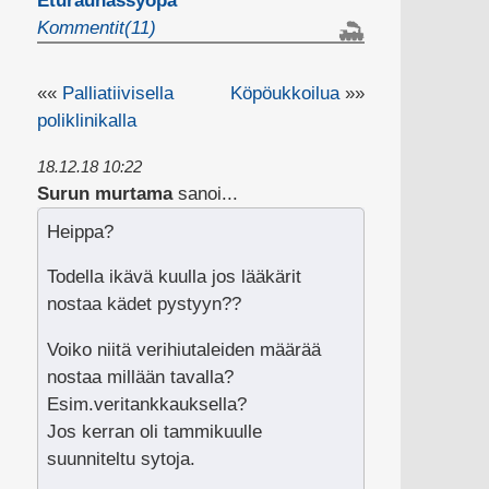
Eturauhassyöpä
Kommentit(11)
««
Palliatiivisella
Köpöukkoilua
»»
poliklinikalla
18.12.18 10:22
Surun murtama
sanoi...
Heippa?
Todella ikävä kuulla jos lääkärit
nostaa kädet pystyyn??
Voiko niitä verihiutaleiden määrää
nostaa millään tavalla?
Esim.veritankkauksella?
Jos kerran oli tammikuulle
suunniteltu sytoja.