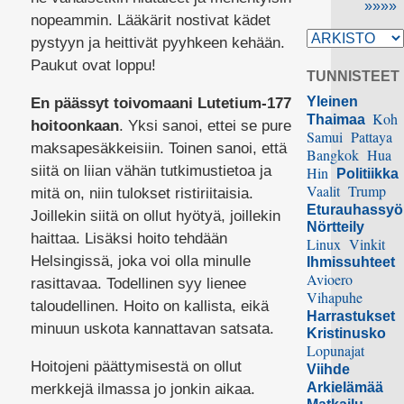
»»»»
nopeammin. Lääkärit nostivat kädet
pystyyn ja heittivät pyyhkeen kehään.
Paukut ovat loppu!
TUNNISTEET
Yleinen
En päässyt toivomaani Lutetium-177
Koh
Thaimaa
hoitoonkaan
. Yksi sanoi, ettei se pure
Samui
Pattaya
maksapesäkkeisiin. Toinen sanoi, että
Bangkok
Hua
siitä on liian vähän tutkimustietoa ja
Hin
Politiikka
Vaalit
Trump
mitä on, niin tulokset ristiriitaisia.
Eturauhassy
Joillekin siitä on ollut hyötyä, joillekin
Nörtteily
haittaa. Lisäksi hoito tehdään
Linux
Vinkit
Helsingissä, joka voi olla minulle
Ihmissuhteet
Avioero
rasittavaa. Todellinen syy lienee
Vihapuhe
taloudellinen. Hoito on kallista, eikä
Harrastukset
minuun uskota kannattavan satsata.
Kristinusko
Lopunajat
Hoitojeni päättymisestä on ollut
Viihde
Arkielämää
merkkejä ilmassa jo jonkin aikaa.