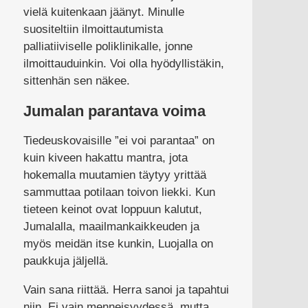
vielä kuitenkaan jäänyt. Minulle
suositeltiin ilmoittautumista
palliatiiviselle poliklinikalle, jonne
ilmoittauduinkin. Voi olla hyödyllistäkin,
sittenhän sen näkee.
Jumalan parantava voima
Tiedeuskovaisille ”ei voi parantaa” on
kuin kiveen hakattu mantra, jota
hokemalla muutamien täytyy yrittää
sammuttaa potilaan toivon liekki. Kun
tieteen keinot ovat loppuun kalutut,
Jumalalla, maailmankaikkeuden ja
myös meidän itse kunkin, Luojalla on
paukkuja jäljellä.
Vain sana riittää. Herra sanoi ja tapahtui
niin. Ei vain menneisyydessä, mutta