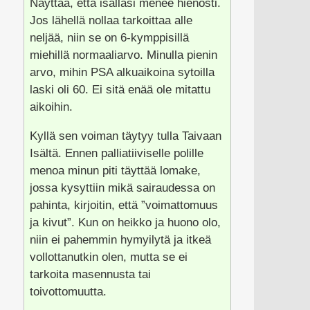
Näyttää, että isälläsi menee hienosti.
Jos lähellä nollaa tarkoittaa alle
neljää, niin se on 6-kymppisillä
miehillä normaaliarvo. Minulla pienin
arvo, mihin PSA alkuaikoina sytoilla
laski oli 60. Ei sitä enää ole mitattu
aikoihin.
Kyllä sen voiman täytyy tulla Taivaan
Isältä. Ennen palliatiiviselle polille
menoa minun piti täyttää lomake,
jossa kysyttiin mikä sairaudessa on
pahinta, kirjoitin, että ”voimattomuus
ja kivut”. Kun on heikko ja huono olo,
niin ei pahemmin hymyilytä ja itkeä
vollottanutkin olen, mutta se ei
tarkoita masennusta tai
toivottomuutta.