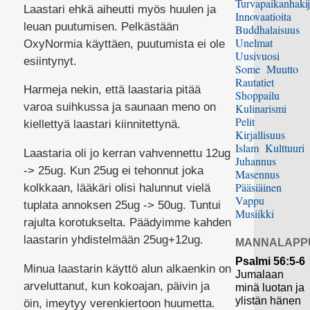
Turvapaikanhakij
Laastari ehkä aiheutti myös huulen ja
Innovaatioita
leuan puutumisen. Pelkästään
Buddhalaisuus
Unelmat
OxyNormia käyttäen, puutumista ei ole
Uusivuosi
esiintynyt.
Some
Muutto
Rautatiet
Harmeja nekin, että laastaria pitää
Shoppailu
varoa suihkussa ja saunaan meno on
Kulinarismi
Pelit
kiellettyä laastari kiinnitettynä.
Kirjallisuus
Islam
Kulttuuri
Laastaria oli jo kerran vahvennettu 12ug
Juhannus
-> 25ug. Kun 25ug ei tehonnut joka
Masennus
Pääsiäinen
kolkkaan, lääkäri olisi halunnut vielä
Vappu
tuplata annoksen 25ug -> 50ug. Tuntui
Musiikki
rajulta korotukselta. Päädyimme kahden
laastarin yhdistelmään 25ug+12ug.
MANNALAPP
Psalmi 56:5-6
Minua laastarin käyttö alun alkaenkin on
Jumalaan
arveluttanut, kun kokoajan, päivin ja
minä luotan ja
ylistän hänen
öin, imeytyy verenkiertoon huumetta.