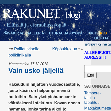
RAKUNET
blogi
Elämää ja eturauhassyöpää
PÄIVÄKIRJA
GALLERIAT
ETURAUHASSYÖPÄ
LINKIT
RSS
TIETOJA
««
Palliatiivisella
Köpöukkoilua
»»
ALLEKIRJOIT
poliklinikalla
ADRESSI !!
Maanantaina 17.12.2018
Vain usko jäljellä
Hakeuduin hiljattain vuodeosastolle,
SATUNNAISE
josta käsin on helpompi mennä
Tampere-
hoitoihin. Sain yksityishuoneenkin
talolla
tapahtuu
välttääkseni infektiota. Kovan onnen
Matkakuumett
hammas, jonka tarina alkoi jo