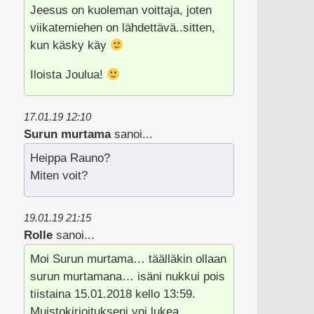
Jeesus on kuoleman voittaja, joten
viikatemiehen on lähdettävä..sitten,
kun käsky käy
Iloista Joulua!
17.01.19 12:10
Surun murtama
sanoi...
Heippa Rauno?
Miten voit?
19.01.19 21:15
Rolle
sanoi...
Moi Surun murtama… täälläkin ollaan
surun murtamana… isäni nukkui pois
tiistaina 15.01.2018 kello 13:59.
Muistokirjoitukseni voi lukea