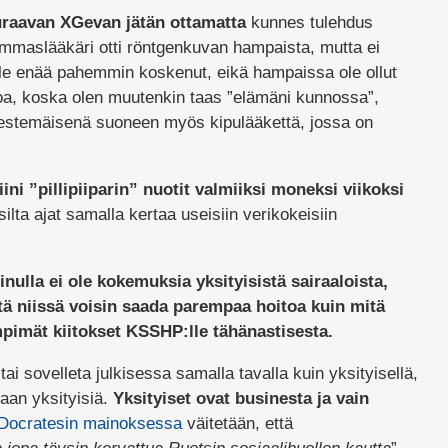
raavan XGevan jätän ottamatta
kunnes tulehdus
mmaslääkäri otti röntgenkuvan hampaista, mutta ei
 ole enää pahemmin koskenut, eikä hampaissa ole ollut
oa, koska olen muutenkin taas ”elämäni kunnossa”,
estemäisenä suoneen myös kipulääkettä, jossa on
tiini ”pillipiiparin” nuotit valmiiksi moneksi viikoksi
silta ajat samalla kertaa useisiin verikokeisiin
nulla ei ole kokemuksia yksityisistä sairaaloista,
tä niissä voisin saada parempaa hoitoa kuin mitä
mpimät kiitokset KSSHP:lle tähänastisesta.
tai sovelleta julkisessa samalla tavalla kuin yksityisellä,
kaan yksityisiä.
Yksityiset ovat businesta ja vain
 Docratesin mainoksessa
väitetään, että