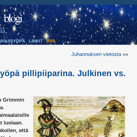
blogi
ää
UHASSYÖPÄ
LINKIT
RSS
Juhannuksen vietosta
»»
Syöpä pillipiiparina. Julkinen vs.
uin Grimmin
a.
aimaalaisille
t luolaan.
ukoilen, että