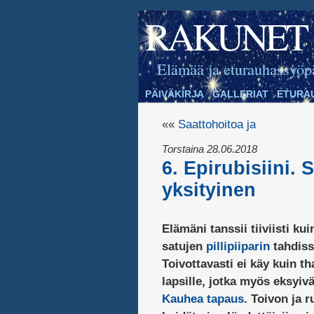
RAKUNET
Elämää ja eturauhassyöp
PÄIVÄKIRJA
GALLERIAT
ETURA
««
Saattohoitoa ja
Torstaina 28.06.2018
6. Epirubisiini. 
yksityinen
Elämäni tanssii tiiviisti k
satujen
pillipiiparin
tahdiss
Toivottavasti ei käy kuin th
lapsille, jotka myös eksyivä
Kauhea tapaus
. Toivon ja r