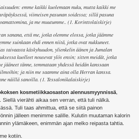
alaisuuden: emme kaikki kuolemaan nuku, mutta kaikki me
räpäyksessä, viimeisen pasunan soidessa; sillä pasuna
atoamattomina, ja me muutumme.. (1. Korinttolaiskirje)
an sanana, että me, jotka olemme elossa, jotka jäämme
emme suinkaan ehdi ennen niitä, jotka ovat nukkuneet.
alas taivaasta käskyhuudon, ylienkelin äänen ja Jumalan
uksessa kuolleet nousevat ylös ensin; sitten meidät, jotka
e jääneet tänne, temmataan yhdessä heidän kanssaan
äilmoihin; ja niin me saamme aina olla Herran kanssa.
nne näillä sanoilla. (1. Tessalonikalaiskirje)
okoksen kosmetiikkaosaston alennusmyynnissä
,
 Siellä vierähti aikaa sen verran, että tuli nälkä.
ä. Tuli taas ahmittua, että se siitä painon
yönnin jälleen menimme salille. Kulutin muutaman kalorin
 tunnin ylämäkeen, enimmän ajan melko reipasta tahtia.
mme kotiin.