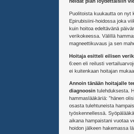
heidät pian löydettäisiin vi
Puolitoista kuukautta on nyt 
Epirubisiini-hoidossa joka vi
kuin hoitoa edeltävänä päivä
verikokeessa. Välillä hammas
magneettikuvaus ja sen mahd
Hoitaja esitteli eilisen ver
6:een eli reilusti vertailuarv
ei kuitenkaan hoitajan mukaan
Annoin tänään hoitajalle 
diagnoosin
tulehduksesta. Ho
hammaslääkäriä: ”hänen olisi 
osasta tulehtuneista hampais
työskennellessä. Syöpälääkäri
aikana hampaistani vuotaa ver
hoidon jälkeen hakemassa lä