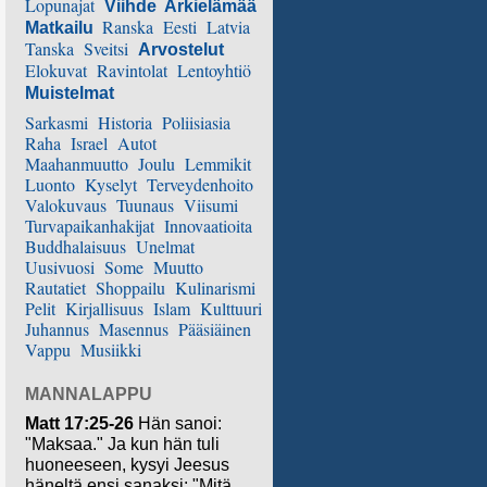
Lopunajat
Viihde
Arkielämää
Ranska
Eesti
Latvia
Matkailu
Tanska
Sveitsi
Arvostelut
Elokuvat
Ravintolat
Lentoyhtiö
Muistelmat
Sarkasmi
Historia
Poliisiasia
Raha
Israel
Autot
Maahanmuutto
Joulu
Lemmikit
Luonto
Kyselyt
Terveydenhoito
Valokuvaus
Tuunaus
Viisumi
Turvapaikanhakijat
Innovaatioita
Buddhalaisuus
Unelmat
Uusivuosi
Some
Muutto
Rautatiet
Shoppailu
Kulinarismi
Pelit
Kirjallisuus
Islam
Kulttuuri
Juhannus
Masennus
Pääsiäinen
Vappu
Musiikki
MANNALAPPU
Matt 17:25-26
Hän sanoi:
"Maksaa." Ja kun hän tuli
huoneeseen, kysyi Jeesus
häneltä ensi sanaksi: "Mitä