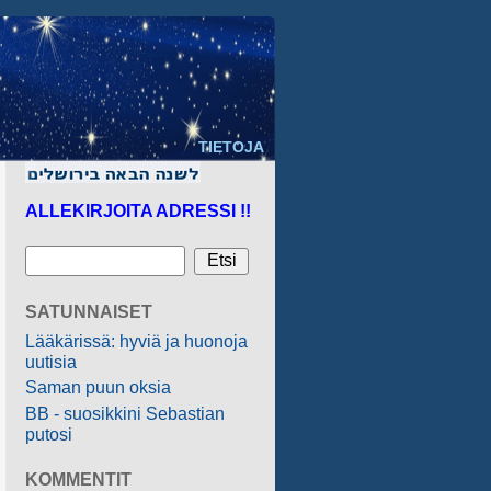
TIETOJA
ALLEKIRJOITA ADRESSI !!
SATUNNAISET
Lääkärissä: hyviä ja huonoja
uutisia
Saman puun oksia
BB - suosikkini Sebastian
putosi
KOMMENTIT