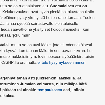
jopa täysin korvattua Ruotsin sosiaalihuollon kautta
”.
mutta se on ruotsalaisten etu.
Suomalaisen etu on
. Kelakorvaukset ovat hyvin pieniä hoitokustannuksiin
läkeläinen pysty yksityistä hoitoa rahoittamaan. Tuskin
ä lainaa syöpää sairastavalle pienituloiselle
n tiedä saavatko he yksityiset hoidot ilmaiseksi, kun
maksaa ”joku muu”.
taisi
, mutta se on uusi lääke, jota ei todennäköisesti
ttelin kysyä, kun tapaan lääkärin seuraavan kerran. Lu-
musolmukkeisiin ym. levinneeseen syöpäänkin, toisin
a KSSHP:llä on, mutta
ei tule kysymykseen minun
ärjännyt tähän asti julkisenkin lääkkeillä. Ja
ntuminen Jumalan voimasta, niin mikäpä hätä
ä pitkään tai ainakin
tempaukseen
asti, jolloin
se kokea.