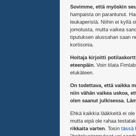
Sovimme, että myöskin seu
hampaista on parantunut. Ha
leukaperistä. Niihin ei kyllä
jomotusta, mutta vaikea san
tiputuksen alussahan saan n
kortisonia.
Hoitaja kirjoitti potilaskort
eteenpäin
. Voin tilata Fimlab
etukäteen.
On todettava, että vaikka mi
niin vähän vaikea uskoa, et
olen saanut julkisessa. Lä
Ehkä kaikkia lääkkeitä ei ole 
mutta eipä ole rahaa testata
rikkaita varten
. Tosin
tässä