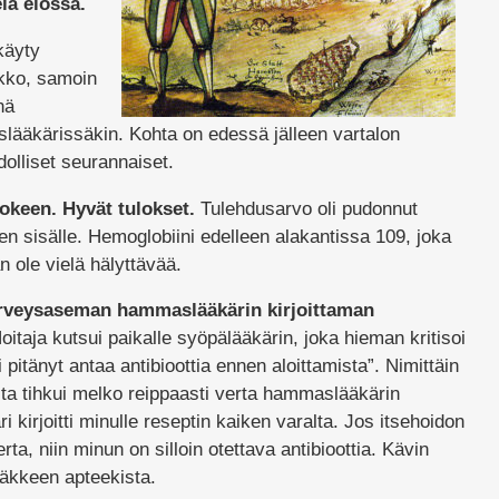
elä elossa.
käyty
ikko, samoin
nä
lääkärissäkin. Kohta on edessä jälleen vartalon
olliset seurannaiset.
ikokeen. Hyvät tulokset.
Tulehdusarvo oli pudonnut
ojen sisälle. Hemoglobiini edelleen alakantissa 109, joka
 ole vielä hälyttävää.
terveysaseman hammaslääkärin kirjoittaman
itaja kutsui paikalle syöpälääkärin, joka hieman kritisoi
pitänyt antaa antibioottia ennen aloittamista”. Nimittäin
ta tihkui melko reippaasti verta hammaslääkärin
 kirjoitti minulle reseptin kaiken varalta. Jos itsehoidon
ta, niin minun on silloin otettava antibioottia. Kävin
äkkeen apteekista.