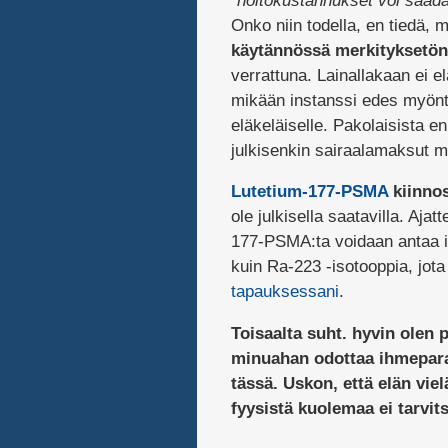
”
hoitokustannukset voi saada 
Onko niin todella, en tiedä, 
käytännössä merkityksetön
verrattuna. Lainallakaan ei e
mikään instanssi edes myöntä
eläkeläiselle. Pakolaisista e
julkisenkin sairaalamaksut 
Lutetium-177-PSMA
kiinnos
ole julkisella saatavilla. Aja
177-PSMA:ta voidaan antaa i
kuin Ra-223 -isotooppia, jot
tapauksessani
.
Toisaalta suht. hyvin olen p
minuahan odottaa ihmepara
tässä.
Uskon, että elän viel
fyysistä kuolemaa ei tarvit