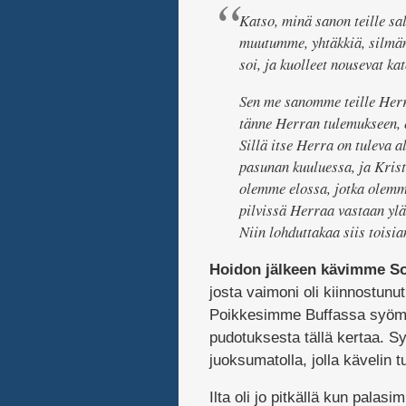
Katso, minä sanon teille s
muutumme, yhtäkkiä, silmän
soi, ja kuolleet nousevat k
Sen me sanomme teille Herr
tänne Herran tulemukseen, 
Sillä itse Herra on tuleva 
pasunan kuuluessa, ja Krist
olemme elossa, jotka olemm
pilvissä Herraa vastaan yl
Niin lohduttakaa siis toisia
Hoidon jälkeen kävimme S
josta vaimoni oli kiinnostunut.
Poikkesimme Buffassa syömäss
pudotuksesta tällä kertaa. S
juoksumatolla, jolla kävelin
Ilta oli jo pitkällä kun palasi