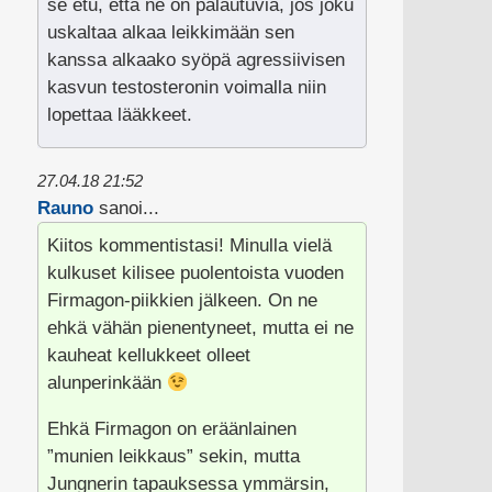
se etu, että ne on palautuvia, jos joku
uskaltaa alkaa leikkimään sen
kanssa alkaako syöpä agressiivisen
kasvun testosteronin voimalla niin
lopettaa lääkkeet.
27.04.18 21:52
Rauno
sanoi...
Kiitos kommentistasi! Minulla vielä
kulkuset kilisee puolentoista vuoden
Firmagon-piikkien jälkeen. On ne
ehkä vähän pienentyneet, mutta ei ne
kauheat kellukkeet olleet
alunperinkään
Ehkä Firmagon on eräänlainen
”munien leikkaus” sekin, mutta
Jungnerin tapauksessa ymmärsin,