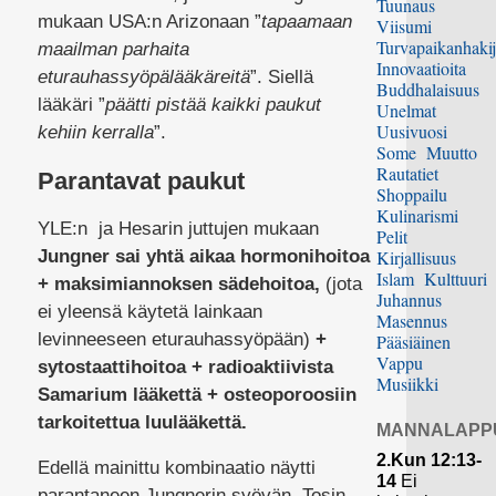
Tuunaus
mukaan USA:n Arizonaan ”
tapaamaan
Viisumi
Turvapaikanhakij
maailman parhaita
Innovaatioita
eturauhassyöpälääkäreitä
”. Siellä
Buddhalaisuus
lääkäri ”
päätti pistää kaikki paukut
Unelmat
Uusivuosi
kehiin kerralla
”.
Some
Muutto
Rautatiet
Parantavat paukut
Shoppailu
Kulinarismi
YLE:n ja Hesarin juttujen mukaan
Pelit
Jungner sai yhtä aikaa hormonihoitoa
Kirjallisuus
Islam
Kulttuuri
+ maksimiannoksen sädehoitoa,
(jota
Juhannus
ei yleensä käytetä lainkaan
Masennus
levinneeseen eturauhassyöpään)
+
Pääsiäinen
Vappu
sytostaattihoitoa + radioaktiivista
Musiikki
Samarium lääkettä + osteoporoosiin
tarkoitettua luulääkettä.
MANNALAPP
2.Kun 12:13-
Edellä mainittu kombinaatio näytti
14
Ei
parantaneen Jungnerin syövän. Tosin