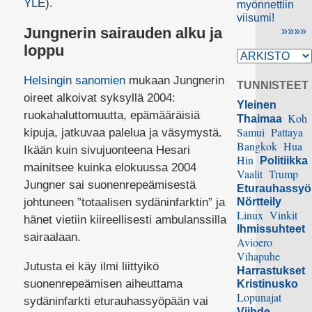
YLE
).
myönnettiin
viisumi!
Jungnerin sairauden alku ja
»»»»
loppu
Helsingin sanomien
mukaan Jungnerin
TUNNISTEET
oireet alkoivat syksyllä 2004:
Yleinen
ruokahaluttomuutta, epämääräisiä
Koh
Thaimaa
Samui
Pattaya
kipuja, jatkuvaa palelua ja väsymystä.
Bangkok
Hua
Ikään kuin sivujuonteena Hesari
Hin
Politiikka
mainitsee kuinka elokuussa 2004
Vaalit
Trump
Jungner sai suonenrepeämisestä
Eturauhassy
johtuneen ”totaalisen sydäninfarktin” ja
Nörtteily
Linux
Vinkit
hänet vietiin kiireellisesti ambulanssilla
Ihmissuhteet
sairaalaan.
Avioero
Vihapuhe
Jutusta ei käy ilmi liittyikö
Harrastukset
suonenrepeämisen aiheuttama
Kristinusko
Lopunajat
sydäninfarkti eturauhassyöpään vai
Viihde