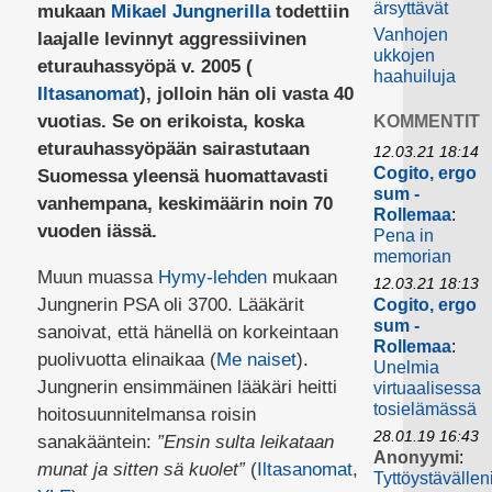
ärsyttävät
mukaan
Mikael Jungnerilla
todettiin
Vanhojen
laajalle levinnyt aggressiivinen
ukkojen
eturauhassyöpä v. 2005 (
haahuiluja
Iltasanomat
), jolloin hän oli vasta 40
vuotias. Se on erikoista, koska
KOMMENTIT
eturauhassyöpään sairastutaan
12.03.21 18:14
Cogito, ergo
Suomessa yleensä huomattavasti
sum -
vanhempana, keskimäärin noin 70
Rollemaa
:
vuoden iässä.
Pena in
memorian
Muun muassa
Hymy-lehden
mukaan
12.03.21 18:13
Jungnerin PSA oli 3700. Lääkärit
Cogito, ergo
sum -
sanoivat, että hänellä on korkeintaan
Rollemaa
:
puolivuotta elinaikaa (
Me naiset
).
Unelmia
Jungnerin ensimmäinen lääkäri heitti
virtuaalisessa
tosielämässä
hoitosuunnitelmansa roisin
28.01.19 16:43
sanakääntein:
”Ensin sulta leikataan
Anonyymi
:
munat ja sitten sä kuolet”
(
Iltasanomat
,
Tyttöystävällen