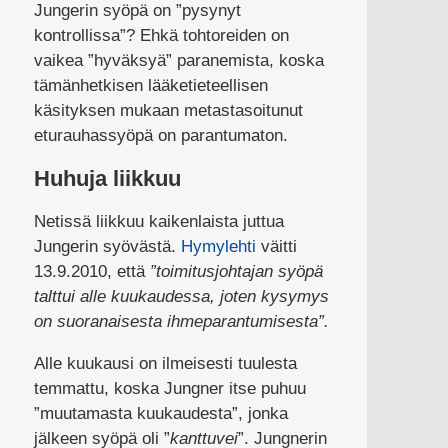
Jungerin syöpä on ”pysynyt
kontrollissa”? Ehkä tohtoreiden on
vaikea ”hyväksyä” paranemista, koska
tämänhetkisen lääketieteellisen
käsityksen mukaan metastasoitunut
eturauhassyöpä on parantumaton.
Huhuja liikkuu
Netissä liikkuu kaikenlaista juttua
Jungerin syövästä.
Hymylehti
väitti
13.9.2010, että
”toimitusjohtajan syöpä
talttui alle kuukaudessa, joten kysymys
on suoranaisesta ihmeparantumisesta”.
Alle kuukausi on ilmeisesti tuulesta
temmattu, koska Jungner itse puhuu
”muutamasta kuukaudesta”, jonka
jälkeen syöpä oli ”
kanttuvei
”. Jungnerin