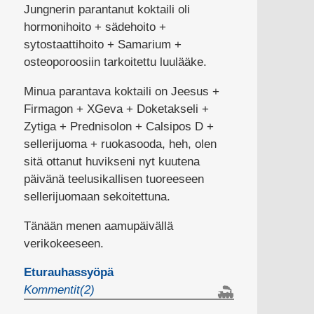
Jungnerin parantanut koktaili oli
hormonihoito + sädehoito +
sytostaattihoito + Samarium +
osteoporoosiin tarkoitettu luulääke.
Minua parantava koktaili on Jeesus +
Firmagon + XGeva + Doketakseli +
Zytiga + Prednisolon + Calsipos D +
sellerijuoma + ruokasooda, heh, olen
sitä ottanut huvikseni nyt kuutena
päivänä teelusikallisen tuoreeseen
sellerijuomaan sekoitettuna.
Tänään menen aamupäivällä
verikokeeseen.
Eturauhassyöpä
Kommentit(2)