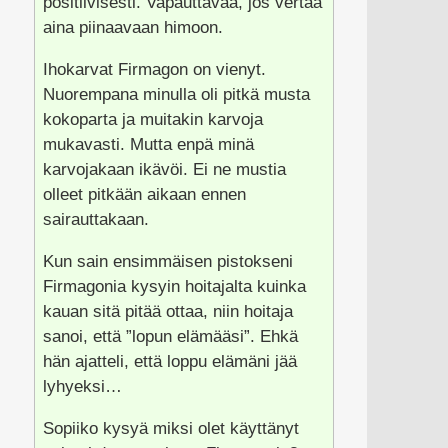
positiivisesti. Vapauttavaa, jos vertaa
aina piinaavaan himoon.
Ihokarvat Firmagon on vienyt.
Nuorempana minulla oli pitkä musta
kokoparta ja muitakin karvoja
mukavasti. Mutta enpä minä
karvojakaan ikävöi. Ei ne mustia
olleet pitkään aikaan ennen
sairauttakaan.
Kun sain ensimmäisen pistokseni
Firmagonia kysyin hoitajalta kuinka
kauan sitä pitää ottaa, niin hoitaja
sanoi, että ”lopun elämääsi”. Ehkä
hän ajatteli, että loppu elämäni jää
lyhyeksi…
Sopiiko kysyä miksi olet käyttänyt