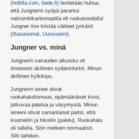
(
hollilla.com
,
tiede.fi)
levitetään huhua,
että Jungnerin syöpä parantui
natriumbikarbonaatilla eli ruokasoodalla!
Jungner itse kiistää väitteet jyrkästi
(
Iltasanomat
,
Uusisuomi
).
Jungner vs. minä
Jungnerin sairauden alkuisku oli
ilmeisesti äkillinen sydäninfarkti. Minun
äkillinen kylkikipu.
Jungnerin oireet olivat
ruokahaluttomuus, epämääräiset kivut,
jatkuvaa palelua ja väsymystä. Minun
oireeni olivat samanlaiset paitsi, että
kuumeilin ja hikoilin (palelu). Ruokahalu
oli tallella. Söin melkein normaalisti.
Silti laihduin.