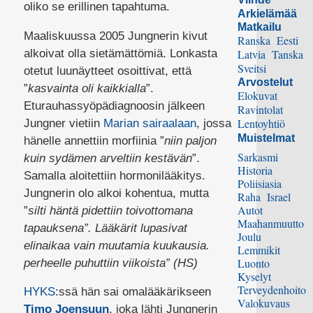
oliko se erillinen tapahtuma.
Arkielämää
Matkailu
Maaliskuussa 2005 Jungnerin kivut
Ranska
Eesti
alkoivat olla sietämättömiä. Lonkasta
Latvia
Tanska
Sveitsi
otetut luunäytteet osoittivat, että
Arvostelut
”
kasvainta oli kaikkialla
”.
Elokuvat
Eturauhassyöpädiagnoosin jälkeen
Ravintolat
Lentoyhtiö
Jungner vietiin
Marian sairaalaan
, jossa
Muistelmat
hänelle annettiin morfiinia ”
niin paljon
Sarkasmi
kuin sydämen arveltiin kestävän
”.
Historia
Samalla aloitettiin hormonilääkitys.
Poliisiasia
Jungnerin olo alkoi kohentua, mutta
Raha
Israel
Autot
”
silti häntä pidettiin toivottomana
Maahanmuutto
tapauksena”. Lääkärit lupasivat
Joulu
elinaikaa vain muutamia kuukausia.
Lemmikit
Luonto
perheelle puhuttiin viikoista” (HS)
Kyselyt
Terveydenhoito
HYKS
:ssä hän sai omalääkärikseen
Valokuvaus
Timo Joensuun
, joka lähti Jungnerin