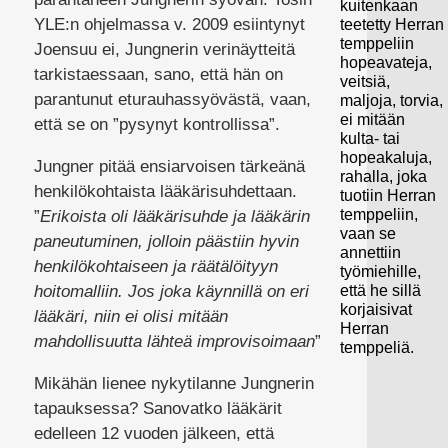
kuitenkaan
YLE:n ohjelmassa v. 2009 esiintynyt
teetetty Herran
temppeliin
Joensuu ei, Jungnerin verinäytteitä
hopeavateja,
tarkistaessaan, sano, että hän on
veitsiä,
parantunut eturauhassyövästä, vaan,
maljoja, torvia,
ei mitään
että se on ”pysynyt kontrollissa”.
kulta- tai
hopeakaluja,
Jungner pitää ensiarvoisen tärkeänä
rahalla, joka
henkilökohtaista lääkärisuhdettaan.
tuotiin Herran
temppeliin,
”
Erikoista oli lääkärisuhde ja lääkärin
vaan se
paneutuminen, jolloin päästiin hyvin
annettiin
henkilökohtaiseen ja räätälöityyn
työmiehille,
että he sillä
hoitomalliin. Jos joka käynnillä on eri
korjaisivat
lääkäri, niin ei olisi mitään
Herran
mahdollisuutta lähteä improvisoimaan
”
temppeliä.
Mikähän lienee nykytilanne Jungnerin
tapauksessa? Sanovatko lääkärit
edelleen 12 vuoden jälkeen, että