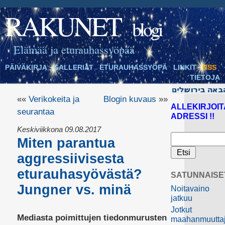
RAKUNET
blogi
Elämää ja eturauhassyöpää
PÄIVÄKIRJA
GALLERIAT
ETURAUHASSYÖPÄ
LINKIT
RSS
TIETOJA
««
Verikokeita ja
Blogin kuvaus
»»
ALLEKIRJOIT
seurantaa
ADRESSI !!
Keskiviikkona 09.08.2017
Miten parantua
aggressiivisesta
eturauhasyövästä?
SATUNNAISE
Jungner vs. minä
Noitavaino
jatkuu
Jotkut
Mediasta poimittujen tiedonmurusten
maahanmuuttaj