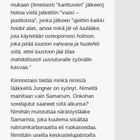
mukaan (ilmeisesti ”kanttuvein” jälkeen)
hoitoa vielä jatkettiin ”vuosi –
puolitoista”, jonka jälkeen ”
ajettiin kaikki
hoidot ala
s, a
inoa mikä jäi oli luulääke,
jota käytetään osteoporoosi hoitoon,
joka pitää luuston vahvana ja huolehtii
siitä, ettei luustoon jää tilaa
mahdollisesti uusiutuvalle syövälle
kasvaa.”
Kiinnostaisi tietää minkä nimisiä
lääkkeitä Jungner on syönyt. Nimeltä
mainitaan vain Samarium. Onkohan
soodajutut saaneet siitä alkunsa?
Nimihän muistuttaa närästyslääke
Samarinia, joka kuulema sisältää
natriumkarbonaattia eli ruokasoodaa.
Nimittäin useilla keskustelupalstoilla