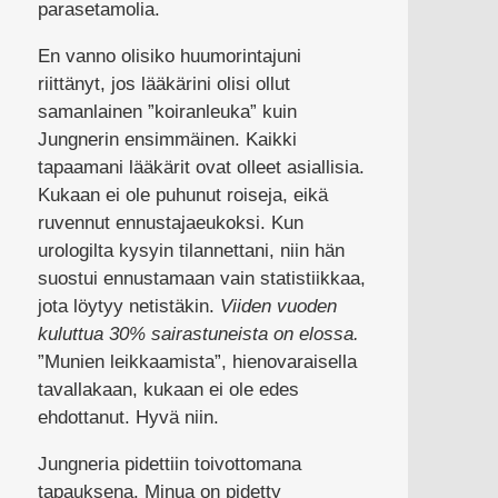
parasetamolia.
En vanno olisiko huumorintajuni
riittänyt, jos lääkärini olisi ollut
samanlainen ”koiranleuka” kuin
Jungnerin ensimmäinen. Kaikki
tapaamani lääkärit ovat olleet asiallisia.
Kukaan ei ole puhunut roiseja, eikä
ruvennut ennustajaeukoksi. Kun
urologilta kysyin tilannettani, niin hän
suostui ennustamaan vain statistiikkaa,
jota löytyy netistäkin.
Viiden vuoden
kuluttua 30% sairastuneista on elossa.
”Munien leikkaamista”, hienovaraisella
tavallakaan, kukaan ei ole edes
ehdottanut. Hyvä niin.
Jungneria pidettiin toivottomana
tapauksena. Minua on pidetty