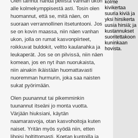
Olen tainnut nähdä peilistä vanhan ukon
kolme
kivikertaa
alle kolmekymppisestä asti. Tosin olen
suuria kiviä ja
huomannut, että se, mitä näen, on
yksi hirsikerta
suoraan verrannollinen itsetuntooni. Jos
uusia hirsiä; ja
kustannukset
se on kovin maassa, niin näen vanhan
suoritettakoon
ukon, jolla on rumat kasvonpiirteet,
kuninkaan
roikkuvat buldokit, veltto kaulanahka ja
hovista.
leukaperät. Jos se on pilvissä, niin näen
komean, jos en nyt ihan nuorukaista,
niin ainakin ikäistään huomattavasti
nuoremman hurmurin, joka saa naisten
sukat pyörimään.
Olen puunannut tai pikemminkin
tuunannut itseäni jo monta vuotta.
Värjään hiuksiani, käytän
naamarasvoja, otan kasvohoitoja kuten
naiset. Yritän myös syödä niin, etten
lihoisi holtittomasti. Koetan kuntoilla ja