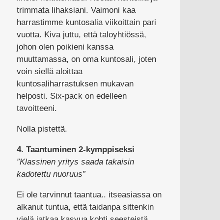
trimmata lihaksiani. Vaimoni kaa
harrastimme kuntosalia viikoittain pari
vuotta. Kiva juttu, että taloyhtiössä,
johon olen poikieni kanssa
muuttamassa, on oma kuntosali, joten
voin siellä aloittaa
kuntosaliharrastuksen mukavan
helposti. Six-pack on edelleen
tavoitteeni.
Nolla pistettä.
4. Taantuminen 2-kymppiseksi
”Klassinen yritys saada takaisin
kadotettu nuoruus”
Ei ole tarvinnut taantua.. itseasiassa on
alkanut tuntua, että taidanpa sittenkin
vielä jatkaa kasvua kohti seesteistä