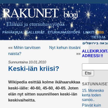
RAKUNET
blogi
Elämää ja eturauhassyöpää
PÄIVÄKIRJA
GALLERIAT
ETURAUHASSYÖPÄ
LINKIT
RSS
TIETOJA
««
Mihin tarvitsen
Nyt kehun itseäni
ALLEKIRJOIT
naista?
»»
ADRESSI !!
Sunnuntaina 10.01.2010
Keski-iän kriisi?
Wikipedia esittää kolme ikähaarukkaa
SATUNNAISE
keski-iälle: 40-60, 45-60, 40-65. Joten
15. Monesko
elän nyt sitten suunnilleen keski-iän
kerta toden
sanoo..
keskivaiheitta.
Päivät kuin