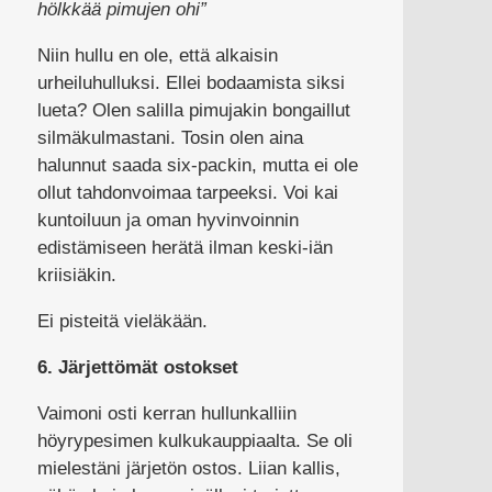
hölkkää pimujen ohi”
Niin hullu en ole, että alkaisin
urheiluhulluksi. Ellei bodaamista siksi
lueta? Olen salilla pimujakin bongaillut
silmäkulmastani. Tosin olen aina
halunnut saada six-packin, mutta ei ole
ollut tahdonvoimaa tarpeeksi. Voi kai
kuntoiluun ja oman hyvinvoinnin
edistämiseen herätä ilman keski-iän
kriisiäkin.
Ei pisteitä vieläkään.
6. Järjettömät ostokset
Vaimoni osti kerran hullunkalliin
höyrypesimen kulkukauppiaalta. Se oli
mielestäni järjetön ostos. Liian kallis,