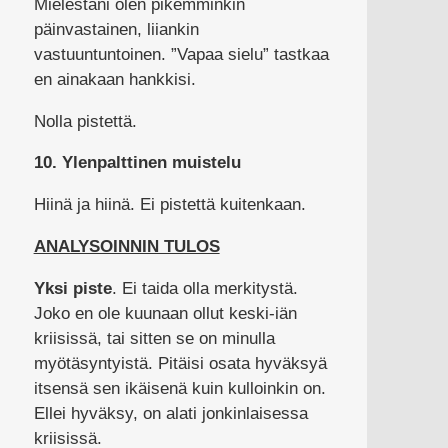
Mielestäni olen pikemminkin
päinvastainen, liiankin
vastuuntuntoinen. ”Vapaa sielu” tastkaa
en ainakaan hankkisi.
Nolla pistettä.
10. Ylenpalttinen muistelu
Hiinä ja hiinä. Ei pistettä kuitenkaan.
ANALYSOINNIN TULOS
Yksi piste
. Ei taida olla merkitystä.
Joko en ole kuunaan ollut keski-iän
kriisissä, tai sitten se on minulla
myötäsyntyistä. Pitäisi osata hyväksyä
itsensä sen ikäisenä kuin kulloinkin on.
Ellei hyväksy, on alati jonkinlaisessa
kriisissä.