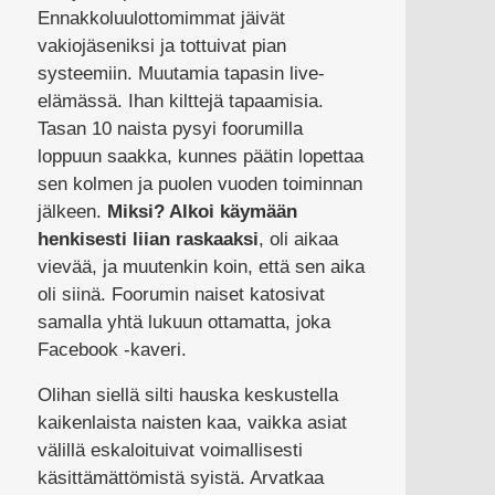
Ennakkoluulottomimmat jäivät
vakiojäseniksi ja tottuivat pian
systeemiin. Muutamia tapasin live-
elämässä. Ihan kilttejä tapaamisia.
Tasan 10 naista pysyi foorumilla
loppuun saakka, kunnes päätin lopettaa
sen kolmen ja puolen vuoden toiminnan
jälkeen.
Miksi? Alkoi käymään
henkisesti liian raskaaksi
, oli aikaa
vievää, ja muutenkin koin, että sen aika
oli siinä. Foorumin naiset katosivat
samalla yhtä lukuun ottamatta, joka
Facebook -kaveri.
Olihan siellä silti hauska keskustella
kaikenlaista naisten kaa, vaikka asiat
välillä eskaloituivat voimallisesti
käsittämättömistä syistä. Arvatkaa