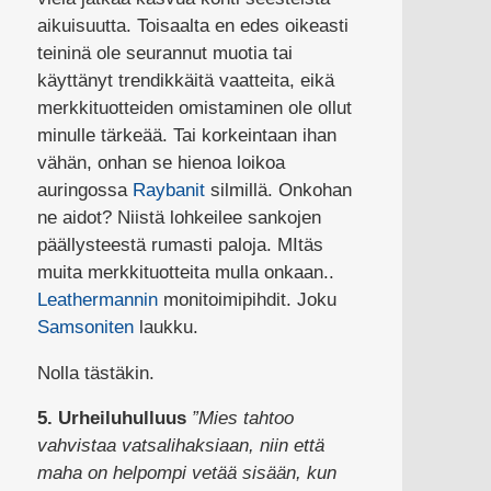
aikuisuutta. Toisaalta en edes oikeasti
teininä ole seurannut muotia tai
käyttänyt trendikkäitä vaatteita, eikä
merkkituotteiden omistaminen ole ollut
minulle tärkeää. Tai korkeintaan ihan
vähän, onhan se hienoa loikoa
auringossa
Raybanit
silmillä. Onkohan
ne aidot? Niistä lohkeilee sankojen
päällysteestä rumasti paloja. MItäs
muita merkkituotteita mulla onkaan..
Leathermannin
monitoimipihdit. Joku
Samsoniten
laukku.
Nolla tästäkin.
5. Urheiluhulluus
”Mies tahtoo
vahvistaa vatsalihaksiaan, niin että
maha on helpompi vetää sisään, kun