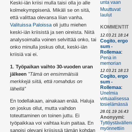
unta vaan
Keski-iän kriisi mulla taisi olla jo alle
Muuttuvat
kolmekymppisenä. Mikäli se on sitä,
laulut
että valittaa olevansa liian vanha.
Valituissa Paloissa
oli juttu miehen
KOMMENTIT
keski-iän kriisistä ja sen oireista. Niitä
12.03.21 18:14
analysoimalla voinen selvittää onko, tai
Cogito, ergo
sum -
onko minulla joskus ollut, keski-iän
Rollemaa
:
kriisiä vai ei.
Pena in
memorian
1. Työpaikan vaihto 30-vuoden uran
12.03.21 18:13
jälkeen
”Tämä on ensimmäisiä
Cogito, ergo
merkkejä siitä, että romahdus on
sum -
Rollemaa
:
lähellä”
Unelmia
virtuaalisessa
En todellakaan, ainakaan enää. Haluja
tosielämässä
on joskus ollut, mutta vaihdon
28.01.19 16:43
toteuttaminen on toinen juttu. Ei
Anonyymi
:
Tyttöystävällen
työpaikkaa voi vaihtaa kuin paitaa. En
myönnettiin
sanoisi olevani kriisissä tämän kohdan