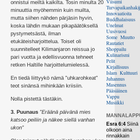
Viisumi
onnistui meiltä kaikilta. Tosin minulta 20
Turvapaikanhakij
minuuttia myöhemmin kuin muilta,
Innovaatioita
mutta siihen nähden pärjäsin hyvin,
Buddhalaisuus
Unelmat
koska lähdin mukaan pikapäätöksellä
Uusivuosi
pystymetsästä, ilman
Some
Muutto
etukäteisharjoittelua. Toiset oli
Rautatiet
Shoppailu
suunnitelleet Kilimanjaron reissua jo
Kulinarismi
pari vuotta ja edellisvuonna tehneet
Pelit
retken Haltille harjoittelumielessä.
Kirjallisuus
Islam
Kulttuuri
En tiedä liittyykö nämä ”uhkarohkeat”
Juhannus
Masennus
teot sinänsä mihinkään kriisiin.
Pääsiäinen
Vappu
Nolla pistettä tästäkin.
Musiikki
3. Puunaus
”Eräänä päivänä mies
MANNALAPP
katsoo peiliin ja näkee siellä vanhan
Esra 6:4
Siinä
ukon”
olkoon aina
rinnakkain