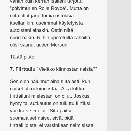
vähän kuin kerran isälleni tarjottu
”pölyimurien Rolls Royce”. Mutta on
niitä ollut järjettömiä ostoksia
itsellänikin, useimmat käytetyistä
autoistani ainakin. Ostin niitä
nuorenakin. Niihin upotetuilla rahoilla
olisi saanut uuden Mersun.
Tästä piste.
7. Flirttailu
”Vieläkö kiinnostan naisia?”
Sen olen halunnut aina siitä asti, kun
naiset alkoi kiinnostaa. Aika kilttiä
flirttailuni mielestäni on ollut. Joskus
hymy tai sutkautus on tulkittu flirtiksi,
vaikka se ei ollut. Sitä paitsi
suomalaiset naiset eivät pidä
flirttailijoista, ei varsinkaan naimisissa