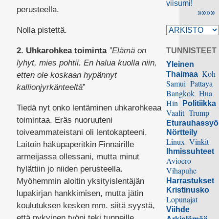
viisumi!
perusteella.
»»»»
Nolla pistettä.
2. Uhkarohkea toiminta
”Elämä on
TUNNISTEET
lyhyt, mies pohtii. En halua kuolla niin,
Yleinen
Koh
Thaimaa
etten ole koskaan hypännyt
Samui
Pattaya
kallionjyrkänteeltä
”
Bangkok
Hua
Hin
Politiikka
Tiedä nyt onko lentäminen uhkarohkeaa
Vaalit
Trump
toimintaa. Eräs nuoruuteni
Eturauhassy
toiveammateistani oli lentokapteeni.
Nörtteily
Linux
Vinkit
Laitoin hakupaperitkin Finnairille
Ihmissuhteet
armeijassa ollessani, mutta minut
Avioero
hylättiin jo niiden perusteella.
Vihapuhe
Myöhemmin aloitin yksityislentäjän
Harrastukset
Kristinusko
lupakirjan hankkimisen, mutta jätin
Lopunajat
koulutuksen kesken mm. siitä syystä,
Viihde
että nykyinen työni teki tunneille