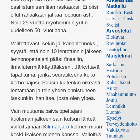
Arkielämää
Matkailu
osallistumisen liian raskaaksi. Ei olisi
Ranska
Eesti
ollut rahaakaan jatkaa loppuun asti.
Latvia
Tanska
Noin 25 vuotta myöhemmin yritin
Sveitsi
uudelleen 50 -vuotiaana.
Arvostelut
Elokuvat
Ravintolat
Valitettavasti sekin jäi kananlennoksi,
Lentoyhtiö
syystä, että noin 10 lentotunnin jälkeen
Muistelmat
lennonopettajani pääsi finaaliin,
Sarkasmi
ilmailutermiä käyttääkseni. Järkyttävä
Historia
tapahtuma, jonka seurauksena koko
Poliisiasia
Raha
Israel
kerho hajosi. Pääsin kuitenkin oikeasti
Autot
lentämään ja tein yhden onnistuneen
Maahanmuutto
laskunkin ihan itse, josta olen ylpeä.
Joulu
Lemmikit
Vain muutama päivä opettajani
Luonto
Kyselyt
kuoleman jälkeen sain kutsun lähteä
Terveydenhoito
valloittamaan
Kilimanjaro
kolmen muun
Valokuvaus
keski-ikäisen miehen kanssa. Valloitus
Tuunaus