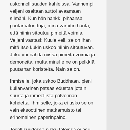
uskonnollisuuden kahleissa. Vanhempi
veljeni osaltaan auttoi avaamaan
silmäni. Kun hän hankki pihaansa
puutarhatonttuja, minä varoitin häntä,
että niihin sitoutuu pimeitä voimia.
Veljeni vastasi: Kuule veli, se on ihan
mitä itse kukin uskoo niihin sitoutuvan.
Joku voi nähdä niissä pimeitä voimia ja
demoneita, mutta minulle ne on pelkkiä
puutarhan koristeita. Näin se on.
Ihmiselle, joka uskoo Buddhaan, pieni
kullanvärinen patsas edustaa jotain
suurta ja ihmeellistä palvonnan
kohdetta. Ihmiselle, joka ei usko se on
vain eksoottinen matkamuisto tai
erinomainen paperinpaino.
Todellisuudessa pikku taloissa ei asu