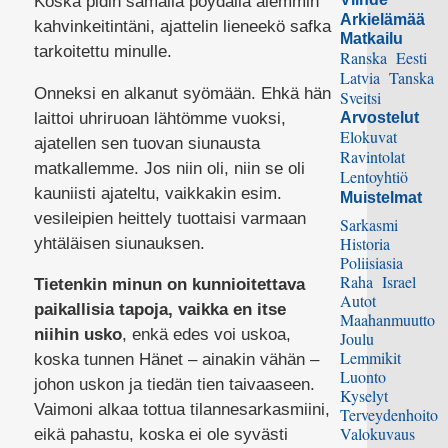
Koska pidin samalla pöydällä aiemmin
Arkielämää
kahvinkeitintäni, ajattelin lieneekö safka
Matkailu
tarkoitettu minulle.
Ranska
Eesti
Latvia
Tanska
Onneksi en alkanut syömään. Ehkä hän
Sveitsi
laittoi uhriruoan lähtömme vuoksi,
Arvostelut
Elokuvat
ajatellen sen tuovan siunausta
Ravintolat
matkallemme. Jos niin oli, niin se oli
Lentoyhtiö
kauniisti ajateltu, vaikkakin esim.
Muistelmat
vesileipien heittely tuottaisi varmaan
Sarkasmi
Historia
yhtäläisen siunauksen.
Poliisiasia
Raha
Israel
Tietenkin minun on kunnioitettava
Autot
paikallisia tapoja, vaikka en itse
Maahanmuutto
niihin usko
, enkä edes voi uskoa,
Joulu
Lemmikit
koska tunnen Hänet – ainakin vähän –
Luonto
johon uskon ja tiedän tien taivaaseen.
Kyselyt
Vaimoni alkaa tottua tilannesarkasmiini,
Terveydenhoito
Valokuvaus
eikä pahastu, koska ei ole syvästi