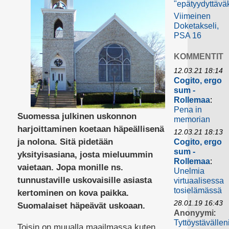
"epätyydyttävä
Viimeinen
Doketakseli,
PSA 16
KOMMENTIT
12.03.21 18:14
Cogito, ergo
sum -
Rollemaa
:
Pena in
Suomessa julkinen uskonnon
memorian
harjoittaminen koetaan häpeällisenä
12.03.21 18:13
ja nolona. Sitä pidetään
Cogito, ergo
sum -
yksityisasiana, josta mieluummin
Rollemaa
:
vaietaan. Jopa monille ns.
Unelmia
tunnustaville uskovaisille asiasta
virtuaalisessa
tosielämässä
kertominen on kova paikka.
28.01.19 16:43
Suomalaiset häpeävät uskoaan.
Anonyymi
:
Tyttöystävällen
Toisin on muualla maailmassa kuten