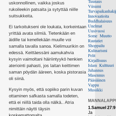
Tuunaus
uskonnollinen, vaikka joskus
Viisumi
rukoileekin patsaita ja sytyttää niille
Turvapaikanhakij
Innovaatioita
suitsukkeita.
Buddhalaisuus
Unelmat
Ei tarkoitukseni ole loukata, korkeintaan
Uusivuosi
yrittää avata silmiä. Tietenkään en
Some
Muutto
äidille tai kenellekään muulle voi
Rautatiet
Shoppailu
samalla tavalla sanoa. Kielimuurikin on
Kulinarismi
edessä. Keittäessäni aamukahvia
Pelit
kysyin vaimoltani häiriintyykö henkien
Kirjallisuus
Islam
Kulttuuri
ateriointi pahasti, jos laitan keittimen
Juhannus
saman pöydän ääreen, koska pistorasia
Masennus
oli siinä.
Pääsiäinen
Vappu
Kysyin myös, että sopiiko parin kuvan
Musiikki
ottaminen safkasta samalla todeten,
MANNALAPP
että ei niillä taida olla nälkä.. Atria
1.Samuel 27:9
nimittäin näytti täysin
Ja
koskemattomalta…