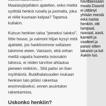
hävittäessään
Maalaisjärjelläkin ajatellen, onko mieltä
maata Daavid
ei jättänyt
syöttää henkiä ruoalla ja juomalla, joka
yhtään miestä
ei niille kuunaan kelpaa? Tapansa
eikä naista
kullakin.
henkiin, otti
lampaat,
Kutsun henkien taloa ”pieneksi taloksi”,
raavaat, aasit,
kamelit ja
little house, ja vaimoni hiljan kysyi mitä
vaatteet ja
ajattelet, jos hankkisimme sellaisen
palasi sitten
talomme eteen. Vastasin, että onhan
takaisin ja tuli
Aakiin luo.
meillä vapaita huoneita isossakin
talossa, ei niiden tarvitse ahtautua
pieneen mökkiin.. Sitä paitsi on liian
myöhäistä. Buddhalaisuuden mukaan
henkien talo pitäisi rakentaa
ensimmäiseksi, ennen asuintalon
rakentamista.
Uskonko henkiin?