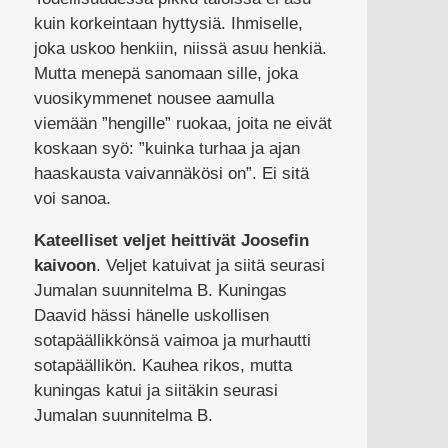
kuin korkeintaan hyttysiä. Ihmiselle,
joka uskoo henkiin, niissä asuu henkiä.
Mutta menepä sanomaan sille, joka
vuosikymmenet nousee aamulla
viemään ”hengille” ruokaa, joita ne eivät
koskaan syö: ”kuinka turhaa ja ajan
haaskausta vaivannäkösi on”. Ei sitä
voi sanoa.
Kateelliset veljet heittivät Joosefin
kaivoon
. Veljet katuivat ja siitä seurasi
Jumalan suunnitelma B. Kuningas
Daavid hässi hänelle uskollisen
sotapäällikkönsä vaimoa ja murhautti
sotapäällikön. Kauhea rikos, mutta
kuningas katui ja siitäkin seurasi
Jumalan suunnitelma B.