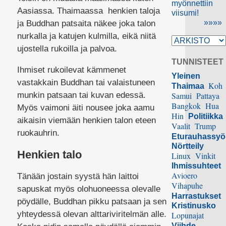
myönnettiin
Aasiassa. Thaimaassa henkien taloja
viisumi!
»»»»
ja Buddhan patsaita näkee joka talon
nurkalla ja katujen kulmilla, eikä niitä
ujostella rukoilla ja palvoa.
TUNNISTEET
Ihmiset rukoilevat kämmenet
Yleinen
vastakkain Buddhan tai valaistuneen
Koh
Thaimaa
munkin patsaan tai kuvan edessä.
Samui
Pattaya
Bangkok
Hua
Myös vaimoni äiti nousee joka aamu
Hin
Politiikka
aikaisin viemään henkien talon eteen
Vaalit
Trump
ruokauhrin.
Eturauhassy
Nörtteily
Henkien talo
Linux
Vinkit
Ihmissuhteet
Avioero
Tänään jostain syystä hän laittoi
Vihapuhe
sapuskat myös olohuoneessa olevalle
Harrastukset
pöydälle, Buddhan pikku patsaan ja sen
Kristinusko
yhteydessä olevan alttariviritelmän alle.
Lopunajat
Viihde