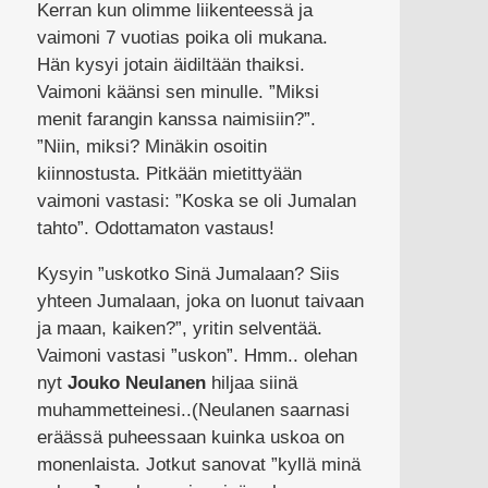
Kerran kun olimme liikenteessä ja
vaimoni 7 vuotias poika oli mukana.
Hän kysyi jotain äidiltään thaiksi.
Vaimoni käänsi sen minulle. ”Miksi
menit farangin kanssa naimisiin?”.
”Niin, miksi? Minäkin osoitin
kiinnostusta. Pitkään mietittyään
vaimoni vastasi: ”Koska se oli Jumalan
tahto”. Odottamaton vastaus!
Kysyin ”uskotko Sinä Jumalaan? Siis
yhteen Jumalaan, joka on luonut taivaan
ja maan, kaiken?”, yritin selventää.
Vaimoni vastasi ”uskon”. Hmm.. olehan
nyt
Jouko Neulanen
hiljaa siinä
muhammetteinesi..(Neulanen saarnasi
eräässä puheessaan kuinka uskoa on
monenlaista. Jotkut sanovat ”kyllä minä