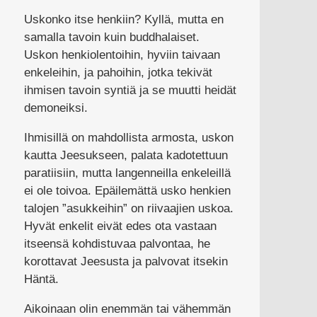
Uskonko itse henkiin? Kyllä, mutta en
samalla tavoin kuin buddhalaiset.
Uskon henkiolentoihin, hyviin taivaan
enkeleihin, ja pahoihin, jotka tekivät
ihmisen tavoin syntiä ja se muutti heidät
demoneiksi.
Ihmisillä on mahdollista armosta, uskon
kautta Jeesukseen, palata kadotettuun
paratiisiin, mutta langenneilla enkeleillä
ei ole toivoa. Epäilemättä usko henkien
talojen ”asukkeihin” on riivaajien uskoa.
Hyvät enkelit eivät edes ota vastaan
itseensä kohdistuvaa palvontaa, he
korottavat Jeesusta ja palvovat itsekin
Häntä.
Aikoinaan olin enemmän tai vähemmän