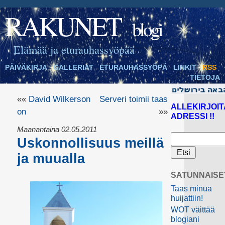
RAKUNET
blogi
Elämää ja eturauhassyöpää
PÄIVÄKIRJA
GALLERIAT
ETURAUHASSYÖPÄ
LINKIT
RSS
TIETOJA
««
David Wilkerson
Serveri toimii taas
ALLEKIRJOIT
on
»»
ADRESSI !!
Maanantaina 02.05.2011
Uskonnollisuus meillä
ja muualla
SATUNNAISE
Taas minua
huijattiin!
WOT väittää
blogiani