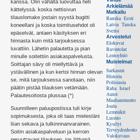
kanssa. Olin vähällä luovuttaa heti
Arkielämää
kättelyssä. koska nettisivun
Matkailu
tilauslomake jostain syystä bugitti
Ranska
Eesti
Latvia
Tanska
koneellani ja koska toimitusehdot oli
Sveitsi
epäselvät, antaen käsityksen eri
Arvostelut
hinnasta kuin mitä tarjouksessa
Elokuvat
luvattiin. Lähetin palautetta ja pian
Ravintolat
Lentoyhtiö
minulle soitettiin asiakaspalvelusta.
Muistelmat
Soittajan sävy oli miellyttävä ja
Sarkasmi
ystävällinen ja kun kertoi hinnan olevan
Historia
se, mitä tarjouksessa sanotaan, niin
Poliisiasia
päätin pistää tilauksen vetämään.
Raha
Israel
Autot
Palautesoitosta plussaa (*)
Maahanmuutto
Joulu
Suunnilleen paluupostissa tuli kirje
Lemmikit
sopimuksesta, joka oli taas mielestäni
Luonto
Kyselyt
liian sekava ja tulkinnnanvarainen.
Terveydenhoito
Soitin asiakaspalveluun ja kerroin
Valokuvaus
peruuttavani tilauksen, jos liittymä