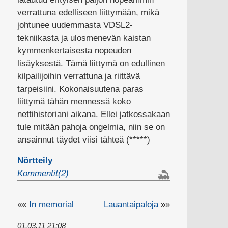
verrattuna edelliseen liittymään, mikä
johtunee uudemmasta VDSL2-
tekniikasta ja ulosmenevän kaistan
kymmenkertaisesta nopeuden
lisäyksestä. Tämä liittymä on edullinen
kilpailijoihin verrattuna ja riittävä
tarpeisiini. Kokonaisuutena paras
liittymä tähän mennessä koko
nettihistoriani aikana. Ellei jatkossakaan
tule mitään pahoja ongelmia, niin se on
ansainnut täydet viisi tähteä (*****)
Nörtteily
Kommentit(2)
««
In memorial
Lauantaipaloja
»»
01.03.11 21:08