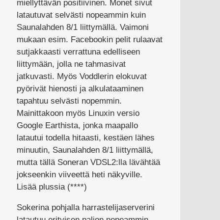
miellyttävän positiivinen. Monet sivut
latautuvat selvästi nopeammin kuin
Saunalahden 8/1 liittymällä. Vaimoni
mukaan esim. Facebookin pelit rulaavat
sutjakkaasti verrattuna edelliseen
liittymään, jolla ne tahmasivat
jatkuvasti. Myös Voddlerin elokuvat
pyörivät hienosti ja alkulataaminen
tapahtuu selvästi nopemmin.
Mainittakoon myös Linuxin versio
Google Earthista, jonka maapallo
latautui todella hitaasti, kestäen lähes
minuutin, Saunalahden 8/1 liittymällä,
mutta tällä Soneran VDSL2:lla lävähtää
jokseenkin viiveettä heti näkyville.
Lisää plussia (****)
Sokerina pohjalla harrastelijaserverini
latautuu erityisen paljon nopeammin