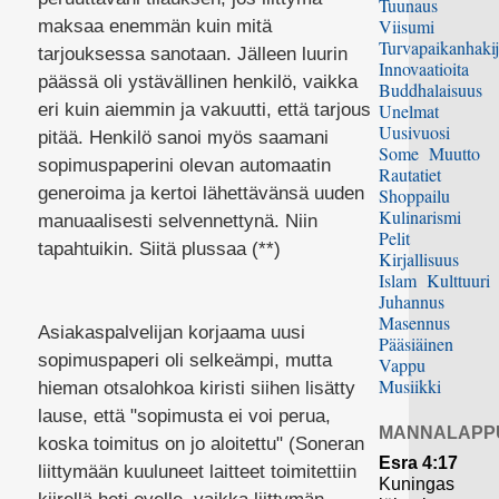
Tuunaus
Viisumi
maksaa enemmän kuin mitä
Turvapaikanhakij
tarjouksessa sanotaan. Jälleen luurin
Innovaatioita
päässä oli ystävällinen henkilö, vaikka
Buddhalaisuus
eri kuin aiemmin ja vakuutti, että tarjous
Unelmat
Uusivuosi
pitää. Henkilö sanoi myös saamani
Some
Muutto
sopimuspaperini olevan automaatin
Rautatiet
generoima ja kertoi lähettävänsä uuden
Shoppailu
Kulinarismi
manuaalisesti selvennettynä. Niin
Pelit
tapahtuikin. Siitä plussaa (**)
Kirjallisuus
Islam
Kulttuuri
Juhannus
Masennus
Asiakaspalvelijan korjaama uusi
Pääsiäinen
sopimuspaperi oli selkeämpi, mutta
Vappu
Musiikki
hieman otsalohkoa kiristi siihen lisätty
lause, että "sopimusta ei voi perua,
MANNALAPP
koska toimitus on jo aloitettu" (Soneran
Esra 4:17
liittymään kuuluneet laitteet toimitettiin
Kuningas