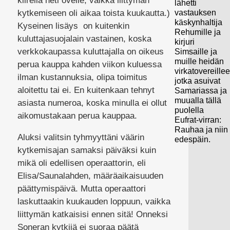
kiirellä heti ovelle, vaikka liittymän
lähetti
vastauksen
kytkemiseen oli aikaa toista kuukautta.)
käskynhaltija
Kyseinen lisäys on kuitenkin
Rehumille ja
kuluttajasuojalain vastainen, koska
kirjuri
verkkokaupassa kuluttajalla on oikeus
Simsaille ja
muille heidän
perua kauppa kahden viikon kuluessa
virkatovereille
ilman kustannuksia, olipa toimitus
jotka asuivat
aloitettu tai ei. En kuitenkaan tehnyt
Samariassa ja
muualla tällä
asiasta numeroa, koska minulla ei ollut
puolella
aikomustakaan perua kauppaa.
Eufrat-virran:
Rauhaa ja niin
Aluksi valitsin tyhmyyttäni väärin
edespäin.
kytkemisajan samaksi päiväksi kuin
mikä oli edellisen operaattorin, eli
Elisa/Saunalahden, määräaikaisuuden
päättymispäivä. Mutta operaattori
laskuttaakin kuukauden loppuun, vaikka
liittymän katkaisisi ennen sitä! Onneksi
Soneran kytkijä ei suoraa päätä