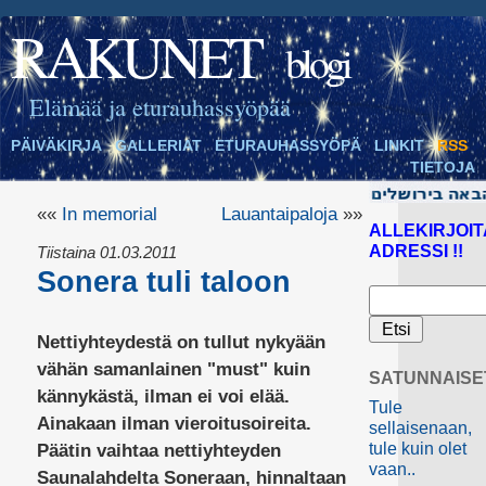
RAKUNET
blogi
Elämää ja eturauhassyöpää
PÄIVÄKIRJA
GALLERIAT
ETURAUHASSYÖPÄ
LINKIT
RSS
TIETOJA
««
In memorial
Lauantaipaloja
»»
ALLEKIRJOIT
ADRESSI !!
Tiistaina 01.03.2011
Sonera tuli taloon
Nettiyhteydestä on tullut nykyään
vähän samanlainen "must" kuin
SATUNNAISE
kännykästä, ilman ei voi elää.
Tule
Ainakaan ilman vieroitusoireita.
sellaisenaan,
tule kuin olet
Päätin vaihtaa nettiyhteyden
vaan..
Saunalahdelta Soneraan, hinnaltaan