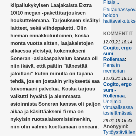
Pitäisi..
kilpailukykyisen Laajakaista Extra
Eturauhassyöv
10/10 megan -pakettitarjouksen
hoidon
houkuttelemana. Tarjoukseen sisältyi
haittavaikutuks
laitteet, sekä viihdepaketti. Olin
KOMMENTIT
hieman ennakkoluuloinen, koska
12.03.21 18:14
monta vuotta sitten, laajakaistojen
Cogito, ergo
alkaessa yleistyä, kokemukseni
sum -
Soneran -asiakaspalvelun kanssa oli
Rollemaa
:
Pena in
niin ikävä, että päätin "äänestää
memorian
jaloillani" kuten minulla on tapana
12.03.21 18:13
tehdä, jos en jostakin yrityksestä saa
Cogito, ergo
toivomaani palvelua. Koska tarjous
sum -
Rollemaa
:
vaikutti hyvältä ja aiemmasta
Unelmia
asioinnista Soneran kanssa oli paljon
virtuaalisessa
aikaa ja käsittääkseni firma on
tosielämässä
nykyisin ruotsalaisomisteinenkin,
28.01.19 16:43
niin olin valmis koettamaan onneani.
Anonyymi
:
Tyttöystävällen