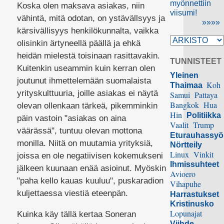
myönnettiin
Koska olen maksava asiakas, niin
viisumi!
vähintä, mitä odotan, on ystävällsyys ja
»»»»
kärsivällisyys henkilökunnalta, vaikka
olisinkin ärtyneellä päällä ja ehkä
heidän mielestä toisinaan rasittavakin.
TUNNISTEET
Kuitenkin useammin kuin kerran olen
Yleinen
joutunut ihmettelemään suomalaista
Koh
Thaimaa
yrityskulttuuria, joille asiakas ei näytä
Samui
Pattaya
Bangkok
Hua
olevan ollenkaan tärkeä, pikemminkin
Hin
Politiikka
päin vastoin "asiakas on aina
Vaalit
Trump
väärässä", tuntuu olevan mottona
Eturauhassy
monilla. Niitä on muutamia yrityksiä,
Nörtteily
Linux
Vinkit
joissa en ole negatiivisen kokemukseni
Ihmissuhteet
jälkeen kuunaan enää asioinut. Myöskin
Avioero
"paha kello kauas kuuluu", puskaradion
Vihapuhe
kuljettaessa viestiä eteenpän.
Harrastukset
Kristinusko
Lopunajat
Kuinka käy tällä kertaa Soneran
Viihde