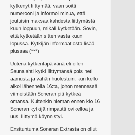
kytkenyt liittymää, vaan soitti
numerooni ja informoi minua, että
joutuisin maksaa kahdesta liittymästä
kuun loppuun, mikäli kytketään. Sovin,
että kytketään sitten vasta kuun
lopussa. Kytkijän informaatiosta lisää
plussaa (***)
Uutena kytkentäpäivänä eli eilen
Saunalahti kytki liittymänsä pois heti
aamusta ja vähän huolestuin, kun kello
alkoi lähennellä 16:ta, johon mennessä
viimeistään Soneran piti kytkeä
omansa. Kuitenkin hieman ennen klo 16
Soneran kytkijä rimpautti ovikelloa ja
uusi liittymä käynnistyi.
Ensituntuma Soneran Extrasta on ollut