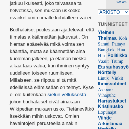
»»»»
jatkuu ikuisesti, joko taivaassa tai
helvetissä, sen mukaan uskooko
evankeliumin omalle kohdalleen vai ei.
TUNNISTEET
Budhalaiset puolestaan ajattelevat, että
Yleinen
tiimalasia käännetään jatkuvasti. On
Koh
Thaimaa
Samui
Pattaya
hieman epäselvää mikä voima sen
Bangkok
Hua
kääntää, mutta se käännetään aina
Hin
Politiikka
kuoleman jälkeen, ja elämän hiekka
Vaalit
Trump
alkaa taas valua, kun ihminen syntyy
Eturauhassy
Nörtteily
uudelleen toiseen ruumiiseen.
Linux
Vinkit
Millaiseen, se riippuu siitä mitä
Ihmissuhteet
edellisissä elämissään on tehnyt. Kyse
Avioero
ei ole kuitenkaan
sielun velluksesta
Vihapuhe
Harrastukset
johon budhalaiset eivät ainakaan
Kristinusko
Wikipedian mukaan usko. Tietänevätkö
Lopunajat
itsekkään mihin uskovat. Omien
Viihde
havaintojeni perusteella ainakin
Arkielämää