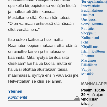
Turvapaikanhakij
Innovaatioita
opiskella kirjeopistossa venäjän kieltä
Buddhalaisuus
ja matkusteli äitini kanssa
Unelmat
Mustallamerellä. Kerran hän totesi:
Uusivuosi
"Olen varmaan entisessä elämässäni
Some
Muutto
Rautatiet
ollut venäläinen.."
Shoppailu
Kulinarismi
Itse uskon kaikesta huolimatta
Pelit
Raamatun oppien mukaan, että elämä
Kirjallisuus
Islam
Kulttuuri
on ainutkertainen ja tiimalasia ei
Juhannus
käännetä. Mitä hyötyä tai iloa siitä
Masennus
olisikaan? En halua kuolla, mutta en
Pääsiäinen
Vappu
haluaisi aloittaa alustakaan tässä
Musiikki
maailmassa, syntyä ensin vauvaksi jne.
Helvettiähän se olisi sellainen.
MANNALAPP
Psalmi 18:38-
Yleinen
39
Minä ajan
Kommentit
vihollisiani
takaa ja