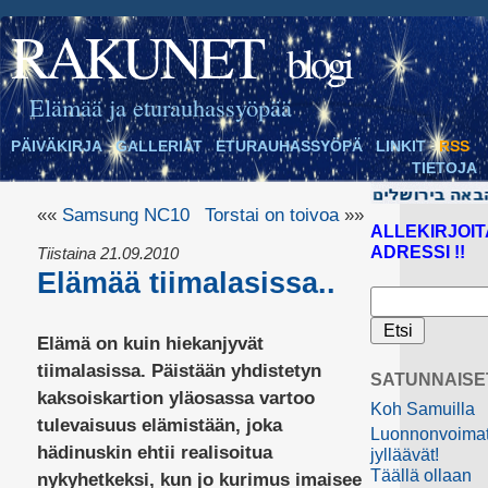
RAKUNET
blogi
Elämää ja eturauhassyöpää
PÄIVÄKIRJA
GALLERIAT
ETURAUHASSYÖPÄ
LINKIT
RSS
TIETOJA
««
Samsung NC10
Torstai on toivoa
»»
ALLEKIRJOIT
ADRESSI !!
Tiistaina 21.09.2010
Elämää tiimalasissa..
Elämä on kuin hiekanjyvät
tiimalasissa. Päistään yhdistetyn
SATUNNAISE
kaksoiskartion yläosassa vartoo
Koh Samuilla
tulevaisuus elämistään, joka
Luonnonvoima
hädinuskin ehtii realisoitua
jylläävät!
Täällä ollaan
nykyhetkeksi, kun jo kurimus imaisee