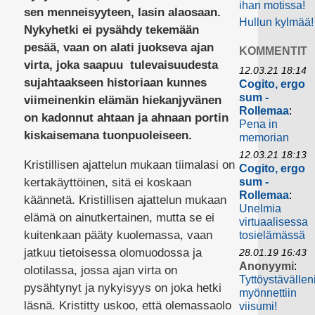
ihan motissa!
sen menneisyyteen, lasin alaosaan.
Hullun kylmää!
Nykyhetki ei pysähdy tekemään
pesää, vaan on alati juokseva ajan
KOMMENTIT
virta, joka saapuu tulevaisuudesta
12.03.21 18:14
sujahtaakseen historiaan kunnes
Cogito, ergo
sum -
viimeinenkin elämän hiekanjyvänen
Rollemaa
:
on kadonnut ahtaan ja ahnaan portin
Pena in
kiskaisemana tuonpuoleiseen.
memorian
12.03.21 18:13
Kristillisen ajattelun mukaan tiimalasi on
Cogito, ergo
kertakäyttöinen, sitä ei koskaan
sum -
Rollemaa
:
käännetä. Kristillisen ajattelun mukaan
Unelmia
elämä on ainutkertainen, mutta se ei
virtuaalisessa
kuitenkaan pääty kuolemassa, vaan
tosielämässä
jatkuu tietoisessa olomuodossa ja
28.01.19 16:43
Anonyymi
:
olotilassa, jossa ajan virta on
Tyttöystävällen
pysähtynyt ja nykyisyys on joka hetki
myönnettiin
läsnä. Kristitty uskoo, että olemassaolo
viisumi!