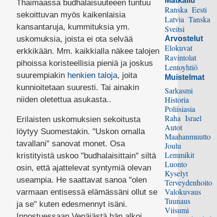
Matkailu
Thaimaassa budhalaisuuteeen tuntuu
Ranska
Eesti
sekoittuvan myös kaikenlaisia
Latvia
Tanska
kansantaruja, kummituksia ym.
Sveitsi
uskomuksia, joista ei ota selvää
Arvostelut
Elokuvat
erkkikään. Mm. kaikkialla näkee talojen
Ravintolat
pihoissa koristeellisia pieniä ja joskus
Lentoyhtiö
suurempiakin
henkien taloja
, joita
Muistelmat
kunnioitetaan suuresti. Tai ainakin
Sarkasmi
Historia
niiden oletettua asukasta..
Poliisiasia
Raha
Israel
Erilaisten uskomuksien sekoitusta
Autot
löytyy Suomestakin. "Uskon omalla
Maahanmuutto
tavallani" sanovat monet. Osa
Joulu
Lemmikit
kristityistä uskoo "budhalaisittain" siltä
Luonto
osin, että ajattelevat syntymiä olevan
Kyselyt
useampia. He saattavat sanoa "olen
Terveydenhoito
Valokuvaus
varmaan entisessä elämässäni ollut se
Tuunaus
ja se" kuten edesmennyt isäni.
Viisumi
Innostuessaan Venäjästä hän alkoi